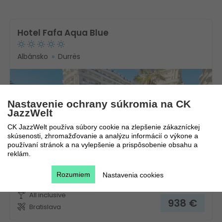
Hotel Fafa Aqua Blue
Albánsko
Durrës
Nastavenie ochrany súkromia na CK
JazzWelt
CK JazzWelt používa súbory cookie na zlepšenie zákazníckej
skúsenosti, zhromažďovanie a analýzu informácií o výkone a
používaní stránok a na vylepšenie a prispôsobenie obsahu a
Novinka!
reklám.
12.8. - 19.8.2026
ULTRA
Rozumiem
Nastavenia cookies
LAST MINUTE
8 dní / 7 nocí
1 696
€
All inclusive
938
€
Bratislava