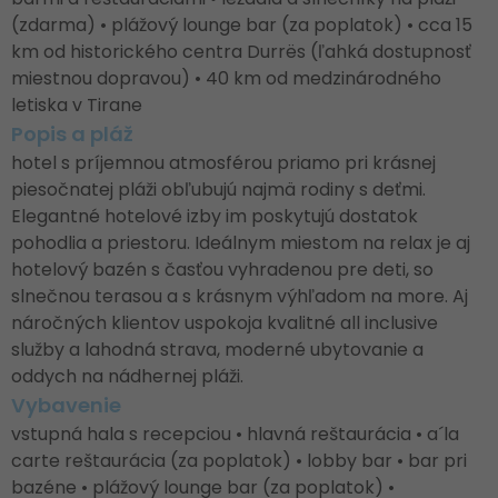
(zdarma) • plážový lounge bar (za poplatok) • cca 15
km od historického centra Durrës (ľahká dostupnosť
miestnou dopravou) • 40 km od medzinárodného
letiska v Tirane
Popis a pláž
hotel s príjemnou atmosférou priamo pri krásnej
piesočnatej pláži obľubujú najmä rodiny s deťmi.
Elegantné hotelové izby im poskytujú dostatok
pohodlia a priestoru. Ideálnym miestom na relax je aj
hotelový bazén s časťou vyhradenou pre deti, so
slnečnou terasou a s krásnym výhľadom na more. Aj
náročných klientov uspokoja kvalitné all inclusive
služby a lahodná strava, moderné ubytovanie a
oddych na nádhernej pláži.
Vybavenie
vstupná hala s recepciou • hlavná reštaurácia • a´la
carte reštaurácia (za poplatok) • lobby bar • bar pri
bazéne • plážový lounge bar (za poplatok) •