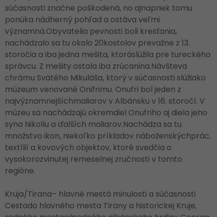
súčasnosti značne poškodená, no ajnapriek tomu
ponúka nádherný pohľad a ostáva veľmi
významná.Obyvatelia pevnosti boli kresťania,
nachádzalo sa tu okolo 20kostolov prevažne z 13.
storočia a iba jedna mešita, ktoráslúžila pre tureckého
správcu. Z mešity ostala iba zrúcanina.Návšteva
chrámu Svätého Mikuláša, ktorý v súčasnosti slúžiako
múzeum venované Onifrimu. Onufri bol jeden z
najvýznamnejšíchmaliarov v Albánsku v 16. storočí. V
múzeu sa nachádzajú okremdiel Onufriho aj diela jeho
syna Nikollu a ďalších maliarov.Nachádza sa tu
množstvo ikon, niekoľko príkladov náboženskýchprác,
textílií a kovových objektov, ktoré svedčia o
vysokorozvinutej remeselnej zručnosti v tomto
regióne.
Kruja/Tirana– hlavné mestá minulosti a súčasnosti
Cestado hlavného mesta Tirany a historickej Kruje,