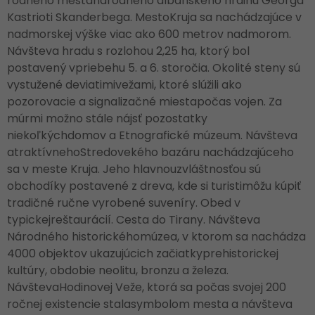
rodného mestanárodného albánskeho hrdinu Georga
Kastrioti Skanderbega. MestoKruja sa nachádzajúce v
nadmorskej výške viac ako 600 metrov nadmorom.
Návšteva hradu s rozlohou 2,25 ha, ktorý bol
postavený vpriebehu 5. a 6. storočia. Okolité steny sú
vystužené deviatimivežami, ktoré slúžili ako
pozorovacie a signalizačné miestapočas vojen. Za
múrmi možno stále nájsť pozostatky
niekoľkýchdomov a Etnografické múzeum. Návšteva
atraktívnehoStredovekého bazáru nachádzajúceho
sa v meste Kruja. Jeho hlavnouzvláštnosťou sú
obchodíky postavené z dreva, kde si turistimôžu kúpiť
tradičné ručne vyrobené suveníry. Obed v
typickejreštaurácií. Cesta do Tirany. Návšteva
Národného historickéhomúzea, v ktorom sa nachádza
4000 objektov ukazujúcich začiatkyprehistorickej
kultúry, obdobie neolitu, bronzu a železa.
NávštevaHodinovej Veže, ktorá sa počas svojej 200
ročnej existencie stalasymbolom mesta a návšteva