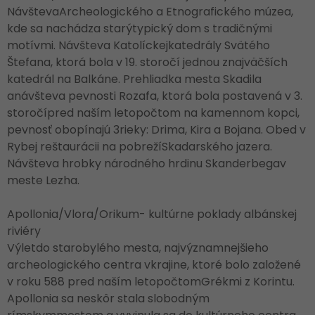
NávštevaArcheologického a Etnografického múzea,
kde sa nachádza starýtypický dom s tradičnými
motívmi. Návšteva Katolíckejkatedrály Svätého
Štefana, ktorá bola v 19. storočí jednou znajväčších
katedrál na Balkáne. Prehliadka mesta Skadila
anávšteva pevnosti Rozafa, ktorá bola postavená v 3.
storočípred naším letopočtom na kamennom kopci,
pevnosť obopínajú 3rieky: Drima, Kira a Bojana. Obed v
Rybej reštaurácii na pobrežíSkadarského jazera.
Návšteva hrobky národného hrdinu Skanderbegav
meste Lezha.
Apollonia/Vlora/Orikum- kultúrne poklady albánskej
riviéry
Výletdo starobylého mesta, najvýznamnejšieho
archeologického centra vkrajine, ktoré bolo založené
v roku 588 pred naším letopočtomGrékmi z Korintu.
Apollonia sa neskôr stala slobodným