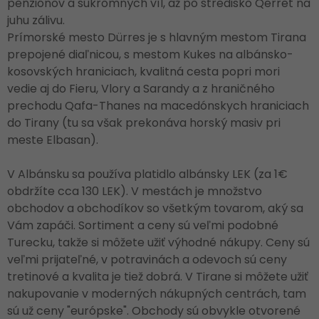
penziónov a súkromných víl, až po stredisko Qerret na
juhu zálivu.
Prímorské mesto Dürres je s hlavným mestom Tirana
prepojené diaľnicou, s mestom Kukes na albánsko-
kosovských hraniciach, kvalitná cesta popri mori
vedie aj do Fieru, Vlory a Sarandy a z hraničného
prechodu Qafa-Thanes na macedónskych hraniciach
do Tirany (tu sa však prekonáva horský masiv pri
meste Elbasan).
V Albánsku sa používa platidlo albánsky LEK (za 1€
obdržíte cca 130 LEK). V mestách je množstvo
obchodov a obchodíkov so všetkým tovarom, aký sa
Vám zapáči. Sortiment a ceny sú veľmi podobné
Turecku, takže si môžete užiť výhodné nákupy. Ceny sú
veľmi prijateľné, v potravinách a odevoch sú ceny
tretinové a kvalita je tiež dobrá. V Tirane si môžete užiť
nakupovanie v moderných nákupných centrách, tam
sú už ceny "európske". Obchody sú obvykle otvorené