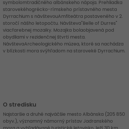
symbolomtradičného albánskeho nápoja. Prehliadka
starovekéhogrécko-rímskeho prístavného mesta
Dyrrachium s návštevouAmfiteátra postaveného v 2.
storočí nášho letopočtu. Návšteva"Belle of Durres"
viacfarebnej mozaiky. Mozajka bolaobjavená pod
obydliami v rezidenčnej štvrti mesta.
NávštevaArcheologického múzea, ktoré sa nachádza
v blízkosti mora svýhľadom na staroveké Dyrrachium.
O stredisku
Najstaršie a druhé najväčšie mesto Albánska (205 850
obyv.), významný námorný prístav Jadranského
mora a vyhľadávané turistické letovisko, leží 30 km