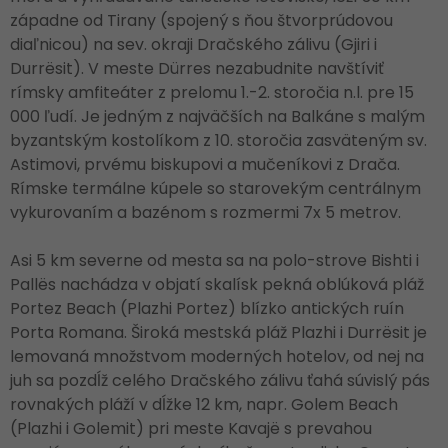
západne od Tirany (spojený s ňou štvorprúdovou
diaľnicou) na sev. okraji Dračského zálivu (Gjiri i
Durrësit). V meste Dürres nezabudnite navštíviť
rímsky amfiteáter z prelomu 1.-2. storočia n.l. pre 15
000 ľudí. Je jedným z najväčších na Balkáne s malým
byzantským kostolíkom z 10. storočia zasväteným sv.
Astimovi, prvému biskupovi a mučeníkovi z Drača.
Rímske termálne kúpele so starovekým centrálnym
vykurovaním a bazénom s rozmermi 7x 5 metrov.
Asi 5 km severne od mesta sa na polo-strove Bishti i
Pallës nachádza v objatí skalísk pekná oblúková pláž
Portez Beach (Plazhi Portez) blízko antických ruín
Porta Romana. Široká mestská pláž Plazhi i Durrësit je
lemovaná množstvom moderných hotelov, od nej na
juh sa pozdĺž celého Dračského zálivu ťahá súvislý pás
rovnakých pláží v dĺžke 12 km, napr. Golem Beach
(Plazhi i Golemit) pri meste Kavajë s prevahou