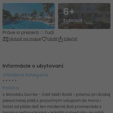
6+
Zobraziť
Práve si prezerá
13
ľudí
Ukázať na mape
Uložiť
Zdieľať
Informácie o ubytovaní
Oficiálna kategória
* * * * *
Poloha
v letovisku Durrës - časť Mali i Robit • priamo pri širokej
piesočnatej pláži s pozvoľným vstupom do mora •
hotel od pláže delí len moderná živá promenáda s
barmi a reštauráciami • ležadlá a slnečníky na pláži