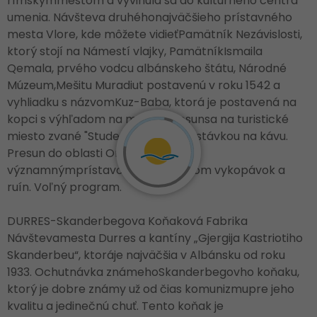
rímskymmestom a vyvinula sa do kultúrneho centra
umenia. Návšteva druhéhonajväčšieho prístavného
mesta Vlore, kde môžete vidieťPamätník Nezávislosti,
ktorý stojí na Námestí vlajky, PamätníkIsmaila
Qemala, prvého vodcu albánskeho štátu, Národné
Múzeum,Mešitu Muradiut postavenú v roku 1542 a
vyhliadku s názvomKuz-Baba, ktorá je postavená na
kopci s výhľadom na mesto. Presunsa na turistické
miesto zvané "Studená voda" sprestávkou na kávu.
Presun do oblasti Orikum, ktorá je
významnýmprístavom s množstvom vykopávok a
ruín. Voľný program.
DURRES-Skanderbegova Koňaková Fabrika
Návštevamesta Durres a kantíny „Gjergija Kastriotiho
Skanderbeu“, ktoráje najväčšia v Albánsku od roku
1933. Ochutnávka známehoSkanderbegovho koňaku,
ktorý je dobre známy už od čias komunizmupre jeho
kvalitu a jedinečnú chuť. Tento koňak je