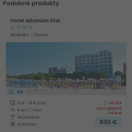
Podobné produkty
Hotel Albanian Star
Albánsko
Durrës
8,5
12.8. - 19.8.2026
ULTRA
LAST MINUTE
8 dní / 7 nocí
1 476
€
All inclusive
830
€
Bratislava