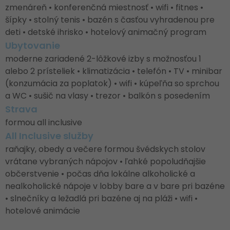
zmenáreň • konferenčná miestnosť • wifi • fitnes •
šípky • stolný tenis • bazén s časťou vyhradenou pre
deti • detské ihrisko • hotelový animačný program
Ubytovanie
moderne zariadené 2-lôžkové izby s možnosťou 1
alebo 2 prísteliek • klimatizácia • telefón • TV • minibar
(konzumácia za poplatok) • wifi • kúpeľňa so sprchou
a WC • sušič na vlasy • trezor • balkón s posedením
Strava
formou all inclusive
All Inclusive služby
raňajky, obedy a večere formou švédskych stolov
vrátane vybraných nápojov • ľahké popoludňajšie
občerstvenie • počas dňa lokálne alkoholické a
nealkoholické nápoje v lobby bare a v bare pri bazéne
• slnečníky a ležadlá pri bazéne aj na pláži • wifi •
hotelové animácie