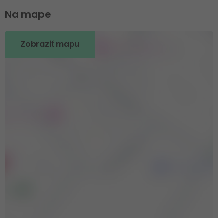
Na mape
Zobraziť mapu