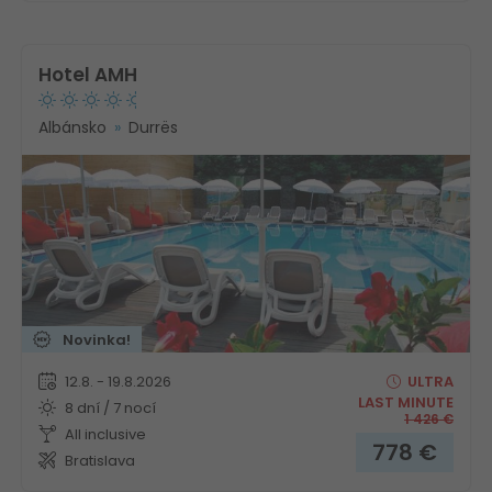
Hotel AMH
Albánsko
Durrës
Novinka!
12.8. - 19.8.2026
ULTRA
LAST MINUTE
8 dní / 7 nocí
1 426
€
All inclusive
778
€
Bratislava