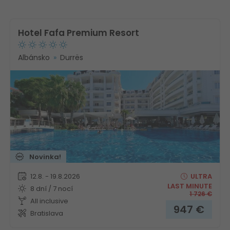
Hotel Fafa Premium Resort
Albánsko
Durrës
Novinka!
12.8. - 19.8.2026
ULTRA
LAST MINUTE
8 dní / 7 nocí
1 726
€
All inclusive
947
€
Bratislava