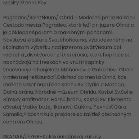
Mešity Ethem Bey.
Pogradec/SaintNaum/ Ohrid – Moderná perla Balkánu
Cestado mesta Pogradec, ktoré leží pri jazere Ohrid a
je obklopenépoliami a malebnými pohoriami.
Návšteva kláštora SvätéhoNauma, vybudovaného na
skalnatom výbežku nad jazerom. SvätýNaum bol
liečiteľ a „divotvorca“ z 10. storočia, ktoréhopráce sa
nachádzajú na freskách vo vnútri kaplnky
venovanejarchanjelom Michaelovi a Gabrielovi. Obed
v miestnej reštaurácií.Odchod do mesta Ohrid, kde
môžete vidieť napríklad sochu Sv. Cyrila a Metoda,
Dolnú bránu, Národné múzeum Ohridu, Kostol Sv.Sofie,
Rímsky amfiteáter, Hornú bránu, Kostol Sv. Klementa
aSvätej Matky božej, Ikonovú Galériu, Pevnosť Cára
Samoila,Plaoshniku a prejdete sa taktiež obchodným
centrom Ohridu.
SKADAR/LEZHA-Kolískaalbánskej kultúry