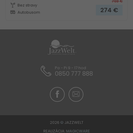
703
€
Bez stravy
274
€
Autobusom
Po - Pi 9 - 17 hod
0850 777 888
2026
©
JAZZWELT
REALIZÁCIA:
MAGICWARE