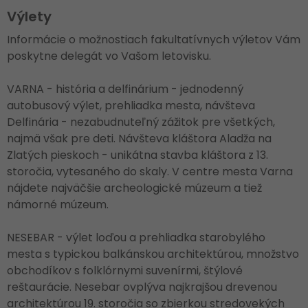
Výlety
Informácie o možnostiach fakultatívnych výletov Vám
poskytne delegát vo Vašom letovisku.
VARNA - história a delfinárium - jednodenný
autobusový výlet, prehliadka mesta, návšteva
Delfinária - nezabudnuteľný zážitok pre všetkých,
najmä však pre deti. Návšteva kláštora Aladža na
Zlatých pieskoch - unikátna stavba kláštora z 13.
storočia, vytesaného do skaly. V centre mesta Varna
nájdete najväčšie archeologické múzeum a tiež
námorné múzeum.
NESEBAR - výlet loďou a prehliadka starobylého
mesta s typickou balkánskou architektúrou, množstvo
obchodíkov s folklórnymi suvenírmi, štýlové
reštaurácie. Nesebar ovplýva najkrajšou drevenou
architektúrou 19. storočia so zbierkou stredovekých