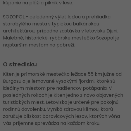
kúpanie na pláži a piknik v lese.
SOZOPOL - celodenný výlet loďou a prehliadka
starobylého mesta s typickou balkánskou
architektúrou, prípadne zastávka v letovisku Djuni.
Malebné, historické, rybárske mestečko Sozopol je
najstarším mestom na pobreží.
O stredisku
Kiten je prímorské mestečko ležiace 55 km južne od
Burgasu a je lemované vysokými fjordmi, ktoré sú
ideálnym miestom pre nadšencov potápania. V
posledných rokoch je Kiten jedno z novo objavených
turistických miest. Letovisko je určené pre pokojnú
rodinnú dovolenku. Vyniká zdravou klímou, ktorú
zaručuje blízkosť borovicových lesov, ktorých vôňa
Vás príjemne sprevádza na každom kroku.