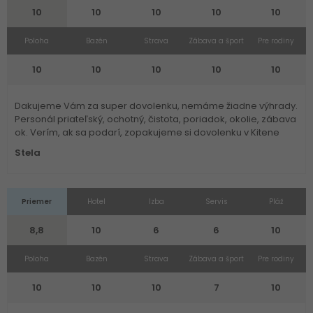
10
10
10
10
10
Poloha
Bazén
Strava
Zábava a šport
Pre rodiny
10
10
10
10
10
Dakujeme Vám za super dovolenku, nemáme žiadne výhrady.
Personál priateľský, ochotný, čistota, poriadok, okolie, zábava
ok. Verím, ak sa podarí, zopakujeme si dovolenku v Kitene
Stela
Priemer
Hotel
Izba
Servis
Pláž
8,8
10
6
6
10
Poloha
Bazén
Strava
Zábava a šport
Pre rodiny
10
10
10
7
10