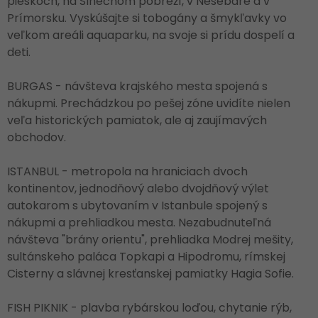
pieskoch, na Slnečnom pobreží, v Nesebare a v
Prímorsku. Vyskúšajte si tobogány a šmykľavky vo
veľkom areáli aquaparku, na svoje si prídu dospelí a
deti.
BURGAS - návšteva krajského mesta spojená s
nákupmi. Prechádzkou po pešej zóne uvidíte nielen
veľa historických pamiatok, ale aj zaujímavých
obchodov.
ISTANBUL - metropola na hraniciach dvoch
kontinentov, jednodňový alebo dvojdňový výlet
autokarom s ubytovaním v Istanbule spojený s
nákupmi a prehliadkou mesta. Nezabudnuteľná
návšteva "brány orientu", prehliadka Modrej mešity,
sultánskeho paláca Topkapi a Hipodromu, rímskej
Cisterny a slávnej kresťanskej pamiatky Hagia Sofie.
FISH PIKNIK - plavba rybárskou loďou, chytanie rýb,