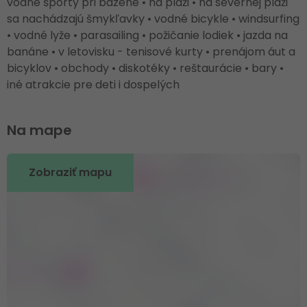
vodné športy pri bazéne • na pláži • na severnej pláži
sa nachádzajú šmykľavky • vodné bicykle • windsurfing
• vodné lyže • parasailing • požičanie lodiek • jazda na
banáne • v letovisku - tenisové kurty • prenájom áut a
bicyklov • obchody • diskotéky • reštaurácie • bary •
iné atrakcie pre deti i dospelých
Na mape
Zobraziť mapu