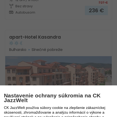
727
€
Bez stravy
236
€
Autobusom
apart-Hotel Kasandra
Bulharsko
Slnečné pobrežie
Nastavenie ochrany súkromia na CK
JazzWelt
Novinka!
CK JazzWelt používa súbory cookie na zlepšenie zákazníckej
10.8. - 21.8.2026
skúsenosti, zhromažďovanie a analýzu informácií o výkone a
12 dní / 9 nocí