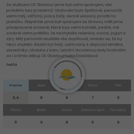
Se službami CK Globtour jsme byli velmi spokojeni, vše
proběhlo bez problémů. Ubytování bylo špičkové, personál
velmi milý, vstřícný, pokoj čistý, denně uklizený, prostě na
jedničku. Stejně tak jsme byli spokojeni se stravou, měli jsme
předplacené snídaně, které byly velmi bohaté, pestré, mě
osobně velmi potěšilo, že nechyběla zelenina, ovoce, jogurt a
sýry. Milý personál neustále vše doplňoval, nestalo se, že by
něco chybělo. Bazén byl čistý, udržovaný, k dispozici lehátka,
slunečníky i obsluha z baru. Letošní dovolenou tedy hodnotím
za 1 a tímto děkuji CK Globtour!Iveta Doležalová
Iveta
Priemer
Hotel
Izba
Servis
Pláž
8,4
8
8
7
9
Poloha
Bazén
Strava
Zábava a šport
Pre rodiny
9
9
8
9
9