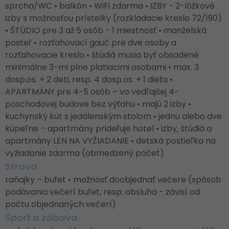
sprcha/WC • balkón • WiFi zdarma • IZBY - 2-lôžkové
izby s možnosťou prístelky (rozkladacie kreslo 72/190)
• ŠTÚDIO pre 3 až 5 osôb - 1 miestnosť • manželská
posteľ • rozťahovací gauč pre dve osoby a
rozťahovacie kreslo • štúdiá musia byť obsadené
minimálne 3-mi plne platiacimi osobami • max. 3
dosp.os. + 2 deti, resp. 4 dosp.os. + 1 dieťa •
APARTMÁNY pre 4-5 osôb – vo vedľajšej 4-
poschodovej budove bez výťahu • majú 2 izby •
kuchynský kút s jedálenským stolom • jednu alebo dve
kúpeľne – apartmány prideľuje hotel • izby, štúdiá a
apartmány LEN NA VYŽIADANIE • detská postieľka na
vyžiadanie zdarma (obmedzený počet)
Strava
raňajky – bufet • možnosť doobjednať večere (spôsob
podávania večerí bufet, resp. obsluha - závisí od
počtu objednaných večerí)
Šport a zábava