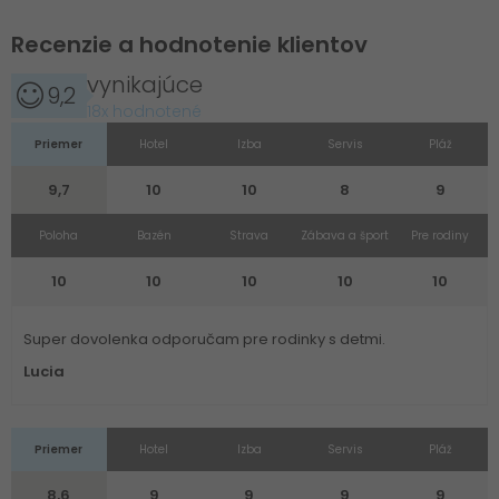
Recenzie a hodnotenie klientov
vynikajúce
9,2
18x hodnotené
Priemer
Hotel
Izba
Servis
Pláž
9,7
10
10
8
9
Poloha
Bazén
Strava
Zábava a šport
Pre rodiny
10
10
10
10
10
Super dovolenka odporučam pre rodinky s detmi.
Lucia
Priemer
Hotel
Izba
Servis
Pláž
8,6
9
9
9
9