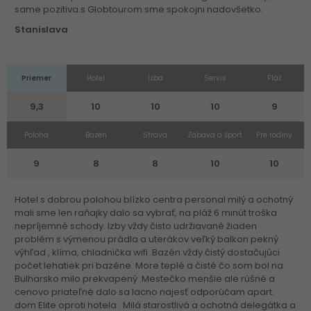
same pozitiva.s Globtourom sme spokojni nadovšetko.
Stanislava
Priemer
Hotel
Izba
Servis
Pláž
9,3
10
10
10
9
Poloha
Bazén
Strava
Zábava a šport
Pre rodiny
9
8
8
10
10
Hotel s dobrou polohou blízko centra personal milý a ochotný
mali sme len raňajky dalo sa vybrať, na pláž 6 minút troška
nepríjemné schody. Izby vždy čisto udržiavané žiaden
problém s výmenou prádla a uterákov veľký balkon pekný
výhľad , klíma, chladnička wifi .Bazén vždy čistý dostačujúci
počet lehatiek pri bazéne. More teplé a čisté čo som bol na
Bulharsko milo prekvapený .Mestečko menšie ale rúšné a
cenovo priateľné dalo sa lacno najesť odporúčam apart.
dom Elite oproti hotela . Milá starostlivá a ochotná delegátka a