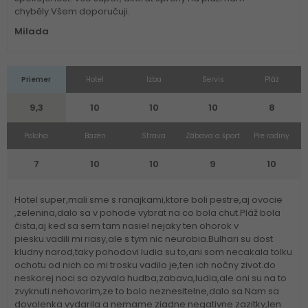
chyběly.Všem doporučuji.
Milada
Priemer
Hotel
Izba
Servis
Pláž
9,3
10
10
10
8
Poloha
Bazén
Strava
Zábava a šport
Pre rodiny
7
10
10
9
10
Hotel super,mali sme s ranajkami,ktore boli pestre,aj ovocie
,zelenina,dalo sa v pohode vybrat na co bola chut.Pláž bola
čista,aj ked sa sem tam nasiel nejaky ten ohorok v
piesku.vadili mi riasy,ale s tym nic neurobia.Bulhari su dost
kludny narod,taky pohodovi ludia su to,ani som necakala tolku
ochotu od nich.co mi trosku vadilo je,ten ich nočny zivot.do
neskorej noci sa ozyvala hudba,zabava,ludia,ale oni su na to
zvyknuti.nehovorim,ze to bolo neznesitelne,dalo sa.Nam sa
dovolenka vydarila a nemame ziadne negativne zazitky,len