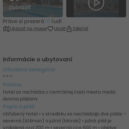
Zobraziť
Práve si prezerá
16
ľudí
Ukázať na mape
Uložiť
Zdieľať
Informácie o ubytovaní
Oficiálna kategória
* * *
Poloha
hotel sa nachádza v centrálnej časti mesta medzi
dvoma plážami
Popis a pláž
obľúbený hotel • v stredisku sa nachádzajú dve pláže –
severná (Atliman) a južná (Morski) • južná pláž je
vzdialená cca 200 m • severná cca 500 m • obidve