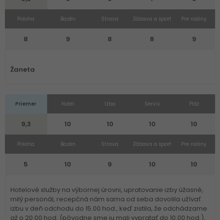
Poloha
Bazén
Strava
Zábava a šport
Pre rodiny
8
9
8
8
9
Žaneta
Priemer
Hotel
Izba
Servis
Pláž
9,3
10
10
10
10
Poloha
Bazén
Strava
Zábava a šport
Pre rodiny
5
10
9
10
10
Hotelové služby na výbornej úrovni, upratovanie izby úžasné,
milý personál, recepčná nám sama od seba dovolila užívať
izbu v deň odchodu do 15.00 hod., keď zistila, že odchádzame
až o 20.00 hod. (pôvodne sme ju mali vypratať do 10.00 hod.),