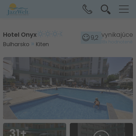
Hotel Onyx
vynikajúce
9,2
18x hodnotené
Bulharsko
Kiten
31+