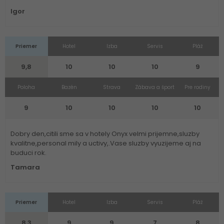
Igor
Priemer
Hotel
Izba
Servis
Pláž
9,8
10
10
10
9
Poloha
Bazén
Strava
Zábava a šport
Pre rodiny
9
10
10
10
10
Dobry den,citili sme sa v hotely Onyx velmi prijemne,sluzby
kvalitne,personal mily a uctivy,.Vase sluzby vyuzijeme aj na
buduci rok.
Tamara
Priemer
Hotel
Izba
Servis
Pláž
8,3
9
9
7
8