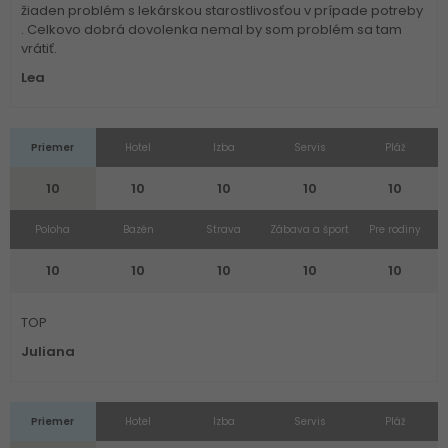
žiaden problém s lekárskou starostlivosťou v prípade potreby
. Celkovo dobrá dovolenka nemal by som problém sa tam
vrátiť.
Lea
Priemer
Hotel
Izba
Servis
Pláž
10
10
10
10
10
Poloha
Bazén
Strava
Zábava a šport
Pre rodiny
10
10
10
10
10
TOP
Juliana
Priemer
Hotel
Izba
Servis
Pláž