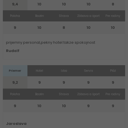
9,4
10
10
10
8
Poloha
Bazén
Strava
Zábava a šport
Pre rodiny
9
10
8
10
10
prijemny personal,pekny hotel takze spokojnost
Rudolf
Priemer
Hotel
Izba
Servis
Pláž
9,2
9
9
9
9
Poloha
Bazén
Strava
Zábava a šport
Pre rodiny
9
10
10
9
9
Jaroslava