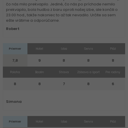
čo nás milo prekvapilo. Jediné, čo nás po príchode nemilo
prekvapilo, bola hudba z baru oproti našej izbe, ale končili o
23.00 hod., takže nakoniec to až tak nevadilo. Určite sa sem
ešte vrátime a odporúčame.
Robert
Priemer
Hotel
Izba
Servis
Pláž
7,8
9
8
8
8
Poloha
Bazén
Strava
Zábava a šport
Pre rodiny
8
8
7
8
6
Simona
Priemer
Hotel
Izba
Servis
Pláž