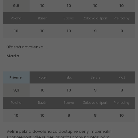
9,8
10
10
10
10
Poloha
Bazén
Strava
Zábava a šport
Pre rodiny
10
10
10
9
9
úžasná dovolenka.....
Maria
Priemer
Hotel
Izba
Servis
Pláž
9,3
10
10
9
8
Poloha
Bazén
Strava
Zábava a šport
Pre rodiny
10
10
9
8
10
Velmi pěkná dovolená za dostupné ceny, maximální
spokojenost. Vše super, akorát sprchy na pláži nám