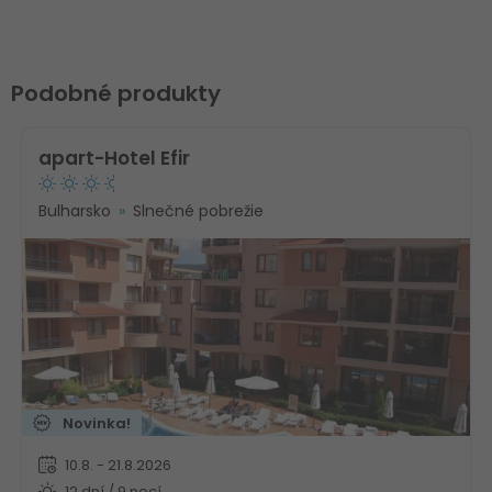
Podobné produkty
apart-Hotel Efir
Bulharsko
Slnečné pobrežie
Novinka!
10.8. - 21.8.2026
12 dní / 9 nocí