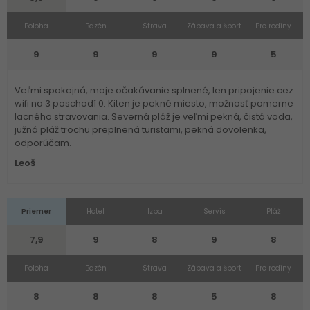
Poloha
Bazén
Strava
Zábava a šport
Pre rodiny
9
9
9
9
5
Veľmi spokojná, moje očakávanie splnené, len pripojenie cez
wifi na 3 poschodí 0. Kiten je pekné miesto, možnosť pomerne
lacného stravovania. Severná pláž je veľmi pekná, čistá voda,
južná pláž trochu preplnená turistami, pekná dovolenka,
odporúčam.
Leoš
Priemer
Hotel
Izba
Servis
Pláž
7,9
9
8
9
8
Poloha
Bazén
Strava
Zábava a šport
Pre rodiny
8
8
8
5
8