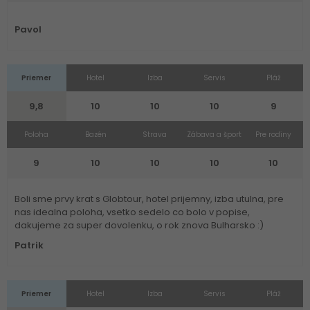
Pavol
Priemer
Hotel
Izba
Servis
Pláž
9,8
10
10
10
9
Poloha
Bazén
Strava
Zábava a šport
Pre rodiny
9
10
10
10
10
Boli sme prvy krat s Globtour, hotel prijemny, izba utulna, pre
nas idealna poloha, vsetko sedelo co bolo v popise,
dakujeme za super dovolenku, o rok znova Bulharsko :)
Patrik
Priemer
Hotel
Izba
Servis
Pláž