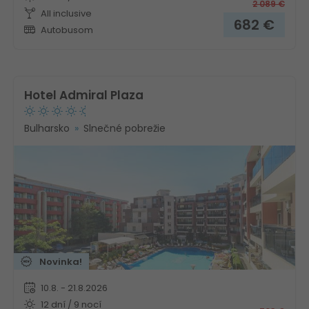
2 089
€
All inclusive
682
€
Autobusom
Hotel Admiral Plaza
Bulharsko
Slnečné pobrežie
Novinka!
10.8. - 21.8.2026
12 dní / 9 nocí