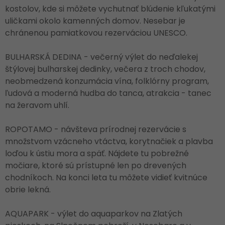
kostolov, kde si môžete vychutnať blúdenie kľukatými
uličkami okolo kamenných domov. Nesebar je
chránenou pamiatkovou rezerváciou UNESCO.
BULHARSKÁ DEDINA - večerný výlet do neďalekej
štýlovej bulharskej dedinky, večera z troch chodov,
neobmedzená konzumácia vína, folklórny program,
ľudová a moderná hudba do tanca, atrakcia - tanec
na žeravom uhlí.
ROPOTAMO - návšteva prírodnej rezervácie s
množstvom vzácneho vtáctva, korytnačiek a plavba
loďou k ústiu mora a späť. Nájdete tu pobrežné
močiare, ktoré sú prístupné len po drevených
chodníkoch. Na konci leta tu môžete vidieť kvitnúce
obrie lekná.
AQUAPARK - výlet do aquaparkov na Zlatých