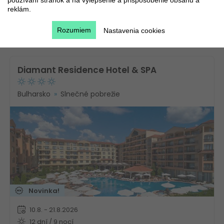
používaní stránok a na vylepšenie a prispôsobenie obsahu a
715
€
reklám.
Bez stravy
223
€
Autobusom
Rozumiem
Nastavenia cookies
Diamant Residence Hotel & SPA
Bulharsko
Slnečné pobrežie
Novinka!
10.8. - 21.8.2026
12 dní / 9 nocí