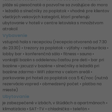
pláže sú piesočnaté a pozvoľne sa zvažujúce do mora
• ležadlá a slnečníky za poplatok • vhodné pre klientov
všetkých vekových kategórií, ktorí preferujú
ubytovanie v hoteli v centre letoviska s množstvom
atrakcií
Vybavenie
vstupná hala s recepciou (recepcia otvorená od 7:30
do 23:30) • trezory za poplatok • výťahy • reštaurácia •
lobby bar • konferenčná sála • fitness • sauna •
vonkajší bazén s oddelenou časťou pre deti • bar pri
bazéne • jacuzzi v bazéne • slnečníky a ležadlá pri
bazéne zdarma • WiFi zdarma v celom areáli •
parkovanie pri hoteli za poplatok cca 5 €/noc (nutná
rezervácia vopred • obmedzený počet • platba na
mieste)
Ubytovanie
je zabezpečené v izbách, v štúdiách a apartmánoch •
klimatizácia • SAT-TV • chladnička • telefón •