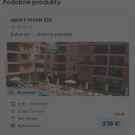
Podobné produkty
apart-Hotel Efir
Bulharsko
Slnečné pobrežie
Novinka!
10.8. - 21.8.2026
12 dní / 9 nocí
727
€
Bez stravy
236
€
Autobusom