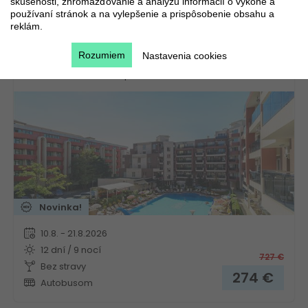
skúsenosti, zhromažďovanie a analýzu informácií o výkone a
používaní stránok a na vylepšenie a prispôsobenie obsahu a
reklám.
Hotel Admiral Plaza
Rozumiem
Nastavenia cookies
Bulharsko
Slnečné pobrežie
Novinka!
10.8. - 21.8.2026
12 dní / 9 nocí
727
€
Bez stravy
274
€
Autobusom