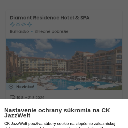
Diamant Residence Hotel & SPA
Bulharsko
Slnečné pobrežie
Novinka!
10.8. - 21.8.2026
12 dní / 9 nocí
1 470
€
Nastavenie ochrany súkromia na CK
All inclusive
JazzWelt
682
€
Autobusom
CK JazzWelt používa súbory cookie na zlepšenie zákazníckej