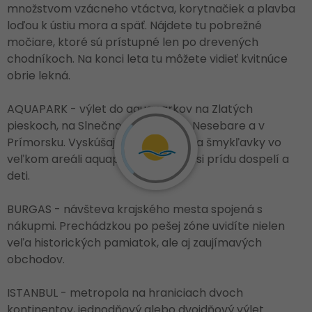
množstvom vzácneho vtáctva, korytnačiek a plavba
loďou k ústiu mora a späť. Nájdete tu pobrežné
močiare, ktoré sú prístupné len po drevených
chodníkoch. Na konci leta tu môžete vidieť kvitnúce
obrie lekná.
AQUAPARK - výlet do aquaparkov na Zlatých
pieskoch, na Slnečnom pobreží, v Nesebare a v
Prímorsku. Vyskúšajte si tobogány a šmykľavky vo
veľkom areáli aquaparku, na svoje si prídu dospelí a
deti.
BURGAS - návšteva krajského mesta spojená s
nákupmi. Prechádzkou po pešej zóne uvidíte nielen
veľa historických pamiatok, ale aj zaujímavých
obchodov.
ISTANBUL - metropola na hraniciach dvoch
kontinentov, jednodňový alebo dvojdňový výlet