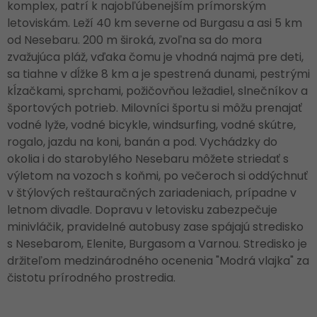
komplex, patrí k najobľúbenejším prímorským
letoviskám. Leží 40 km severne od Burgasu a asi 5 km
od Nesebaru. 200 m široká, zvoľna sa do mora
zvažujúca pláž, vďaka čomu je vhodná najmä pre deti,
sa tiahne v dĺžke 8 km a je spestrená dunami, pestrými
kĺzačkami, sprchami, požičovňou ležadiel, slnečníkov a
športových potrieb. Milovníci športu si môžu prenajať
vodné lyže, vodné bicykle, windsurfing, vodné skútre,
rogalo, jazdu na koni, banán a pod. Vychádzky do
okolia i do starobylého Nesebaru môžete striedať s
výletom na vozoch s koňmi, po večeroch si oddýchnuť
v štýlových reštauračných zariadeniach, prípadne v
letnom divadle. Dopravu v letovisku zabezpečuje
minivláčik, pravidelné autobusy zase spájajú stredisko
s Nesebarom, Elenite, Burgasom a Varnou. Stredisko je
držiteľom medzinárodného ocenenia "Modrá vlajka" za
čistotu prírodného prostredia.