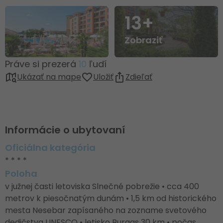
13+
Zobraziť
Práve si prezerá
10
ľudí
Ukázať na mape
Uložiť
Zdieľať
Informácie o ubytovaní
Oficiálna kategória
* * * *
Poloha
v južnej časti letoviska Slnečné pobrežie • cca 400
metrov k piesočnatým dunám • 1,5 km od historického
mesta Nesebar zapísaného na zozname svetového
dedičstva UNESCO • letisko Burgas 30 km • počas