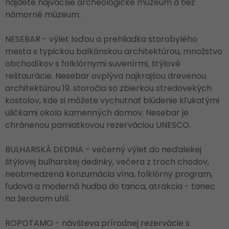
nájdete najväčšie archeologické múzeum a tiež
námorné múzeum.
NESEBAR - výlet loďou a prehliadka starobylého
mesta s typickou balkánskou architektúrou, množstvo
obchodíkov s folklórnymi suvenírmi, štýlové
reštaurácie. Nesebar ovplýva najkrajšou drevenou
architektúrou 19. storočia so zbierkou stredovekých
kostolov, kde si môžete vychutnať blúdenie kľukatými
uličkami okolo kamenných domov. Nesebar je
chránenou pamiatkovou rezerváciou UNESCO.
BULHARSKÁ DEDINA - večerný výlet do neďalekej
štýlovej bulharskej dedinky, večera z troch chodov,
neobmedzená konzumácia vína, folklórny program,
ľudová a moderná hudba do tanca, atrakcia - tanec
na žeravom uhlí.
ROPOTAMO - návšteva prírodnej rezervácie s