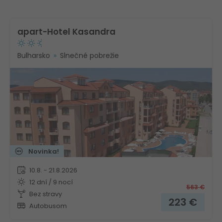
apart-Hotel Kasandra
Bulharsko
Slnečné pobrežie
Novinka!
10.8. - 21.8.2026
12 dní / 9 nocí
563
€
Bez stravy
223
€
Autobusom