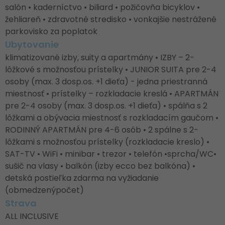
salón • kaderníctvo • biliard • požičovňa bicyklov •
žehliareň • zdravotné stredisko • vonkajšie nestrážené
parkovisko za poplatok
Ubytovanie
klimatizované izby, suity a apartmány • IZBY – 2-
lôžkové s možnosťou prístelky • JUNIOR SUITA pre 2-4
osoby (max. 3 dosp.os. +1 dieťa) - jedna priestranná
miestnosť • prístelky – rozkladacie kreslá • APARTMÁN
pre 2-4 osoby (max. 3 dosp.os. +1 dieťa) • spálňa s 2
lôžkami a obývacia miestnosť s rozkladacím gaučom •
RODINNÝ APARTMÁN pre 4-6 osôb • 2 spálne s 2-
lôžkami s možnosťou prístelky (rozkladacie kreslo) •
SAT-TV • WiFi • minibar • trezor • telefón •sprcha/WC•
sušič na vlasy • balkón (izby ecco bez balkóna) •
detská postieľka zdarma na vyžiadanie
(obmedzenýpočet)
Strava
ALL INCLUSIVE