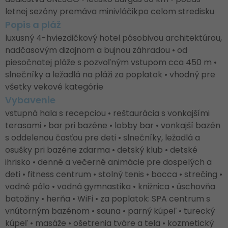
letnej sezóny premáva minivláčikpo celom stredisku
Popis a pláž
luxusný 4-hviezdičkový hotel pôsobivou architektúrou,
nadčasovým dizajnom a bujnou záhradou • od
piesočnatej pláže s pozvoľným vstupom cca 450 m •
slnečníky a ležadlá na pláži za poplatok • vhodný pre
všetky vekové kategórie
Vybavenie
vstupná hala s recepciou • reštaurácia s vonkajšími
terasami • bar pri bazéne • lobby bar • vonkajší bazén
s oddelenou časťou pre deti • slnečníky, ležadlá a
osušky pri bazéne zdarma • detský klub • detské
ihrisko • denné a večerné animácie pre dospelých a
deti • fitness centrum • stolný tenis • bocca • strečing •
vodné pólo • vodná gymnastika • knižnica • úschovňa
batožiny • herňa • WiFi • za poplatok: SPA centrum s
vnútorným bazénom • sauna • parný kúpeľ • turecký
kúpeľ • masáže • ošetrenia tváre a tela • kozmetický