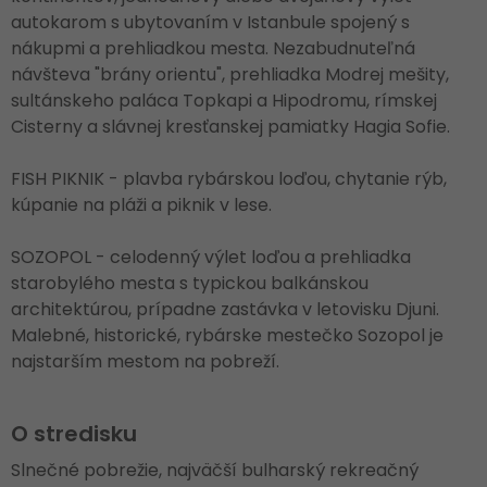
autokarom s ubytovaním v Istanbule spojený s
nákupmi a prehliadkou mesta. Nezabudnuteľná
návšteva "brány orientu", prehliadka Modrej mešity,
sultánskeho paláca Topkapi a Hipodromu, rímskej
Cisterny a slávnej kresťanskej pamiatky Hagia Sofie.
FISH PIKNIK - plavba rybárskou loďou, chytanie rýb,
kúpanie na pláži a piknik v lese.
SOZOPOL - celodenný výlet loďou a prehliadka
starobylého mesta s typickou balkánskou
architektúrou, prípadne zastávka v letovisku Djuni.
Malebné, historické, rybárske mestečko Sozopol je
najstarším mestom na pobreží.
O stredisku
Slnečné pobrežie, najväčší bulharský rekreačný