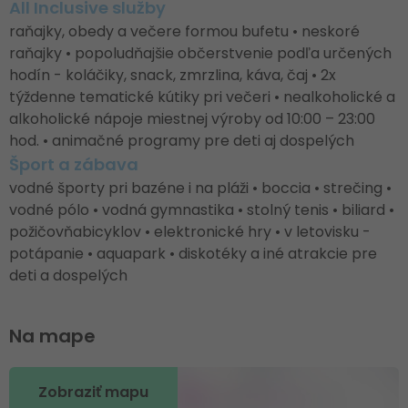
All Inclusive služby
raňajky, obedy a večere formou bufetu • neskoré
raňajky • popoludňajšie občerstvenie podľa určených
hodín - koláčiky, snack, zmrzlina, káva, čaj • 2x
týždenne tematické kútiky pri večeri • nealkoholické a
alkoholické nápoje miestnej výroby od 10:00 – 23:00
hod. • animačné programy pre deti aj dospelých
Šport a zábava
vodné športy pri bazéne i na pláži • boccia • strečing •
vodné pólo • vodná gymnastika • stolný tenis • biliard •
požičovňabicyklov • elektronické hry • v letovisku -
potápanie • aquapark • diskotéky a iné atrakcie pre
deti a dospelých
Na mape
Zobraziť mapu