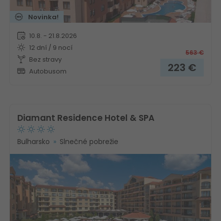
Novinka!
10.8. - 21.8.2026
12 dní / 9 nocí
563
€
Bez stravy
223
€
Autobusom
Diamant Residence Hotel & SPA
Bulharsko
Slnečné pobrežie