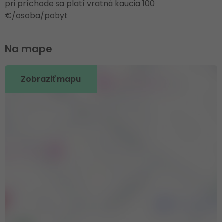
pri príchode sa platí vratná kaucia 100
€/osoba/pobyt
Na mape
Zobraziť mapu