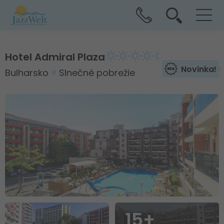
Hotel Admiral Plaza
Novinka!
Bulharsko
Slnečné pobrežie
15+