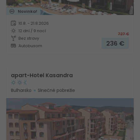
Novinka!
10.8. - 21.8.2026
12 dní / 9 nocí
727
€
Bez stravy
236
€
Autobusom
apart-Hotel Kasandra
Bulharsko
Slnečné pobrežie