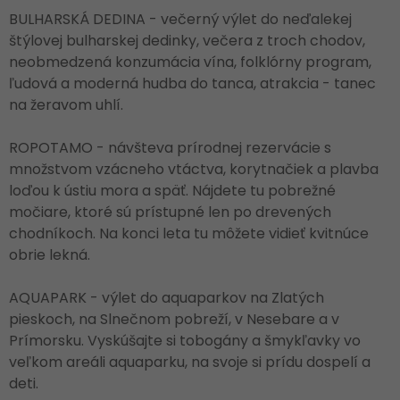
BULHARSKÁ DEDINA - večerný výlet do neďalekej
štýlovej bulharskej dedinky, večera z troch chodov,
neobmedzená konzumácia vína, folklórny program,
ľudová a moderná hudba do tanca, atrakcia - tanec
na žeravom uhlí.
ROPOTAMO - návšteva prírodnej rezervácie s
množstvom vzácneho vtáctva, korytnačiek a plavba
loďou k ústiu mora a späť. Nájdete tu pobrežné
močiare, ktoré sú prístupné len po drevených
chodníkoch. Na konci leta tu môžete vidieť kvitnúce
obrie lekná.
AQUAPARK - výlet do aquaparkov na Zlatých
pieskoch, na Slnečnom pobreží, v Nesebare a v
Prímorsku. Vyskúšajte si tobogány a šmykľavky vo
veľkom areáli aquaparku, na svoje si prídu dospelí a
deti.