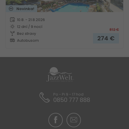
Novinka!
10.8. - 21.8.2026
12 dní / 9 nocí
812
€
Bez stravy
274
€
Autobusom
Po - Pi 9 - 17 hod
0850 777 888