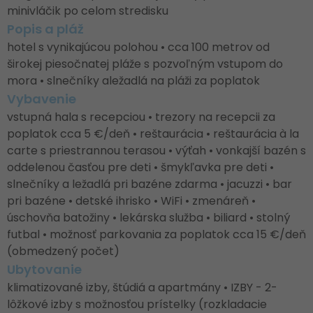
minivláčik po celom stredisku
Popis a pláž
hotel s vynikajúcou polohou • cca 100 metrov od
širokej piesočnatej pláže s pozvoľným vstupom do
mora • slnečníky aležadlá na pláži za poplatok
Vybavenie
vstupná hala s recepciou • trezory na recepcii za
poplatok cca 5 €/deň • reštaurácia • reštaurácia à la
carte s priestrannou terasou • výťah • vonkajší bazén s
oddelenou časťou pre deti • šmykľavka pre deti •
slnečníky a ležadlá pri bazéne zdarma • jacuzzi • bar
pri bazéne • detské ihrisko • WiFi • zmenáreň •
úschovňa batožiny • lekárska služba • biliard • stolný
futbal • možnosť parkovania za poplatok cca 15 €/deň
(obmedzený počet)
Ubytovanie
klimatizované izby, štúdiá a apartmány • IZBY - 2-
lôžkové izby s možnosťou prístelky (rozkladacie