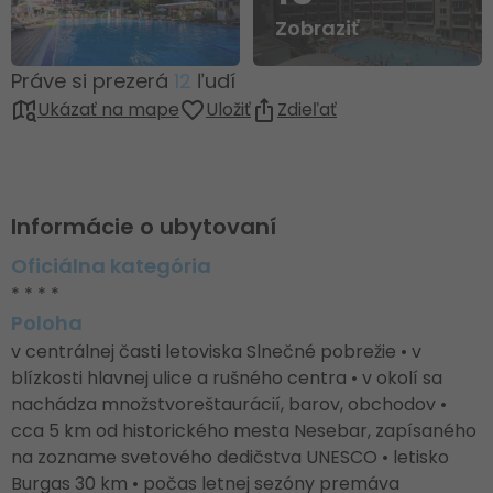
Zobraziť
Práve si prezerá
12
ľudí
Ukázať na mape
Uložiť
Zdieľať
Informácie o ubytovaní
Oficiálna kategória
* * * *
Poloha
v centrálnej časti letoviska Slnečné pobrežie • v
blízkosti hlavnej ulice a rušného centra • v okolí sa
nachádza množstvoreštaurácií, barov, obchodov •
cca 5 km od historického mesta Nesebar, zapísaného
na zozname svetového dedičstva UNESCO • letisko
Burgas 30 km • počas letnej sezóny premáva