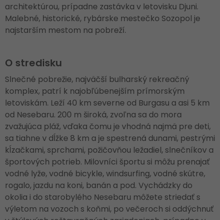
architektúrou, prípadne zastávka v letovisku Djuni.
Malebné, historické, rybárske mestečko Sozopol je
najstarším mestom na pobreží.
O stredisku
Slnečné pobrežie, najväčší bulharský rekreačný
komplex, patrí k najobľúbenejším prímorským
letoviskám. Leží 40 km severne od Burgasu a asi 5 km
od Nesebaru. 200 m široká, zvoľna sa do mora
zvažujúca pláž, vďaka čomu je vhodná najmä pre deti,
sa tiahne v dĺžke 8 km a je spestrená dunami, pestrými
kĺzačkami, sprchami, požičovňou ležadiel, slnečníkov a
športových potrieb. Milovníci športu si môžu prenajať
vodné lyže, vodné bicykle, windsurfing, vodné skútre,
rogalo, jazdu na koni, banán a pod. Vychádzky do
okolia i do starobylého Nesebaru môžete striedať s
výletom na vozoch s koňmi, po večeroch si oddýchnuť