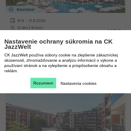
Novinka!
10.8. - 21.8.2026
12 dní / 9 nocí
1 470
€
All inclusive
682
€
Nastavenie ochrany súkromia na CK
Autobusom
JazzWelt
CK JazzWelt používa súbory cookie na zlepšenie zákazníckej
skúsenosti, zhromažďovanie a analýzu informácií o výkone a
používaní stránok a na vylepšenie a prispôsobenie obsahu a
Hotel Admiral Plaza
reklám.
Bulharsko
Slnečné pobrežie
Rozumiem
Nastavenia cookies