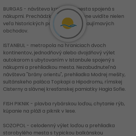
BURGAS - návšteva krajského mesta spojená s
nákupmi. Prechádzkou po pešej zóne uvidíte nielen
veľa historických pamiatok, ale aj zaujímavých
obchodov.
ISTANBUL - metropola na hraniciach dvoch
kontinentov, jednodňový alebo dvojdňový výlet
autokarom s ubytovaním v Istanbule spojený s
nákupmi a prehliadkou mesta. Nezabudnuteľná
návšteva "brány orientu", prehliadka Modrej mešity,
sultánskeho paláca Topkapi a Hipodromu, rímskej
Cisterny a slávnej kresťanskej pamiatky Hagia Sofie.
FISH PIKNIK - plavba rybárskou loďou, chytanie rýb,
kúpanie na pláži a piknik v lese.
SOZOPOL - celodenný výlet loďou a prehliadka
starobylého mesta s typickou balkánskou