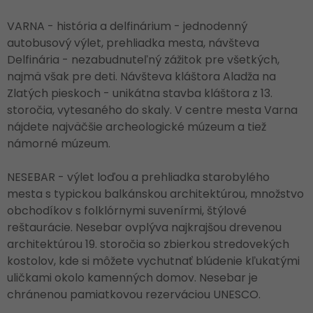
VARNA - história a delfinárium - jednodenný
autobusový výlet, prehliadka mesta, návšteva
Delfinária - nezabudnuteľný zážitok pre všetkých,
najmä však pre deti. Návšteva kláštora Aladža na
Zlatých pieskoch - unikátna stavba kláštora z 13.
storočia, vytesaného do skaly. V centre mesta Varna
nájdete najväčšie archeologické múzeum a tiež
námorné múzeum.
NESEBAR - výlet loďou a prehliadka starobylého
mesta s typickou balkánskou architektúrou, množstvo
obchodíkov s folklórnymi suvenírmi, štýlové
reštaurácie. Nesebar ovplýva najkrajšou drevenou
architektúrou 19. storočia so zbierkou stredovekých
kostolov, kde si môžete vychutnať blúdenie kľukatými
uličkami okolo kamenných domov. Nesebar je
chránenou pamiatkovou rezerváciou UNESCO.