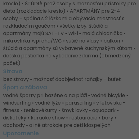
kreslo) • ŠTÚDIÁ pre2 osoby s možnosťou prístelky pre
dieťa (rozkladacie kreslo) • APARTMÁNY pre 2-4
osoby – spálňa s 2 lôžkami a obývacia miestnosť s
rozkladacím gaučom • všetky izby, štúdiá a
apartmány majú SAT-TV • WiFi • malá chladnička •
mikrovlnka •sprcha/WC • sušič na vlasy • balkón •
štúdiá a apartmány sú vybavené kuchynským kútom •
detská postieľka na vyžiadanie zdarma (obmedzený
počet)
Strava
bez stravy • možnosť doobjednať raňajky - bufet
Šport a zábava
vodné športy pri bazéne a na pláži • vodné bicykle •
windsurfing • vodné lyže • parasailing • v letovisku -
fitness • tenisovékurty • šmykľavky • aquapark •
diskotéky • karaoke show • reštaurácie • bary •
obchody • a iné atrakcie pre deti idospelých
Upozornenie