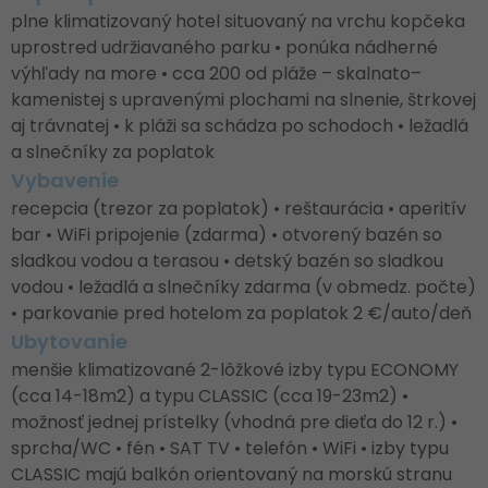
plne klimatizovaný hotel situovaný na vrchu kopčeka
uprostred udržiavaného parku • ponúka nádherné
výhľady na more • cca 200 od pláže – skalnato–
kamenistej s upravenými plochami na slnenie, štrkovej
aj trávnatej • k pláži sa schádza po schodoch • ležadlá
a slnečníky za poplatok
Vybavenie
recepcia (trezor za poplatok) • reštaurácia • aperitív
bar • WiFi pripojenie (zdarma) • otvorený bazén so
sladkou vodou a terasou • detský bazén so sladkou
vodou • ležadlá a slnečníky zdarma (v obmedz. počte)
• parkovanie pred hotelom za poplatok 2 €/auto/deň
Ubytovanie
menšie klimatizované 2-lôžkové izby typu ECONOMY
(cca 14-18m2) a typu CLASSIC (cca 19-23m2) •
možnosť jednej prístelky (vhodná pre dieťa do 12 r.) •
sprcha/WC • fén • SAT TV • telefón • WiFi • izby typu
CLASSIC majú balkón orientovaný na morskú stranu