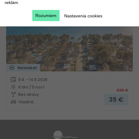
reklám.
Chorvátsko
Kvarner
Rozumiem
Nastavenia cookies
Novinka!
9.8. - 14.8.2026
6 dní / 5 nocí
535
€
Bez stravy
35
€
Vlastná