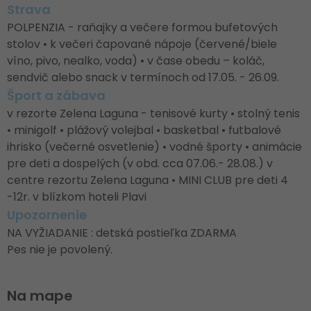
Strava
POLPENZIA - raňajky a večere formou bufetových
stolov • k večeri čapované nápoje (červené/biele
víno, pivo, nealko, voda) • v čase obedu – koláč,
sendvič alebo snack v termínoch od 17.05. - 26.09.
Šport a zábava
v rezorte Zelena Laguna - tenisové kurty • stolný tenis
• minigolf • plážový volejbal • basketbal • futbalové
ihrisko (večerné osvetlenie) • vodné športy • animácie
pre deti a dospelých (v obd. cca 07.06.- 28.08.) v
centre rezortu Zelena Laguna • MINI CLUB pre deti 4
-12r. v blízkom hoteli Plavi
Upozornenie
NA VYŽIADANIE : detská postieľka ZDARMA
Pes nie je povolený.
Na mape