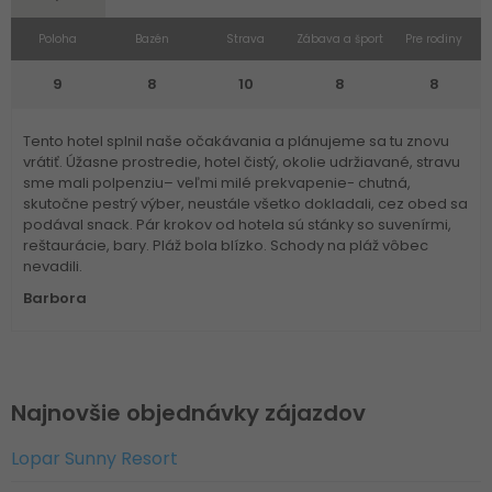
Poloha
Bazén
Strava
Zábava a šport
Pre rodiny
9
8
10
8
8
Tento hotel splnil naše očakávania a plánujeme sa tu znovu
vrátiť. Úžasne prostredie, hotel čistý, okolie udržiavané, stravu
sme mali polpenziu– veľmi milé prekvapenie- chutná,
skutočne pestrý výber, neustále všetko dokladali, cez obed sa
podával snack. Pár krokov od hotela sú stánky so suvenírmi,
reštaurácie, bary. Pláž bola blízko. Schody na pláž vôbec
nevadili.
Barbora
Najnovšie objednávky zájazdov
Lopar Sunny Resort