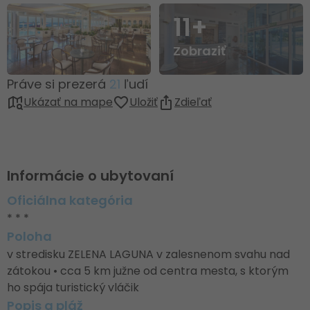
11+
Zobraziť
Práve si prezerá
21
ľudí
Ukázať na mape
Uložiť
Zdieľať
Informácie o ubytovaní
Oficiálna kategória
* * *
Poloha
v stredisku ZELENA LAGUNA v zalesnenom svahu nad
zátokou • cca 5 km južne od centra mesta, s ktorým
ho spája turistický vláčik
Popis a pláž