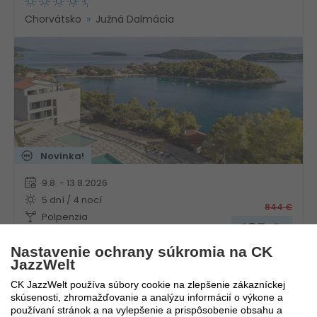
Chorvátsko
Južná Dalmácia
Novinka!
9.8. - 13.8.2026
5 dní / 4 nocí
844
€
Polpenzia
185
€
Vlastná
Nastavenie ochrany súkromia na CK
JazzWelt
CK JazzWelt používa súbory cookie na zlepšenie zákazníckej
skúsenosti, zhromažďovanie a analýzu informácií o výkone a
Aminess Camping Villas & Holiday Homes Avalona
používaní stránok a na vylepšenie a prispôsobenie obsahu a