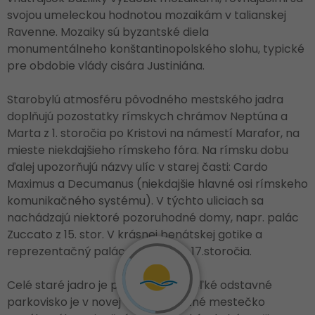
svojou umeleckou hodnotou mozaikám v talianskej
Ravenne. Mozaiky sú byzantské diela
monumentálneho konštantinopolského slohu, typické
pre obdobie vlády cisára Justiniána.
Starobylú atmosféru pôvodného mestského jadra
doplňujú pozostatky rímskych chrámov Neptúna a
Marta z 1. storočia po Kristovi na námestí Marafor, na
mieste niekdajšieho rímskeho fóra. Na rímsku dobu
ďalej upozorňujú názvy ulíc v starej časti: Cardo
Maximus a Decumanus (niekdajšie hlavné osi rímskeho
komunikačného systému). V týchto uliciach sa
nachádzajú niektoré pozoruhodné domy, napr. palác
Zuccato z 15. stor. V krásnej benátskej gotike a
reprezentačný palác Sinčićov zo 17.storočia.
Celé staré jadro je pešou zónou. Veľké odstavné
parkovisko je v novej časti. Samotné mestečko