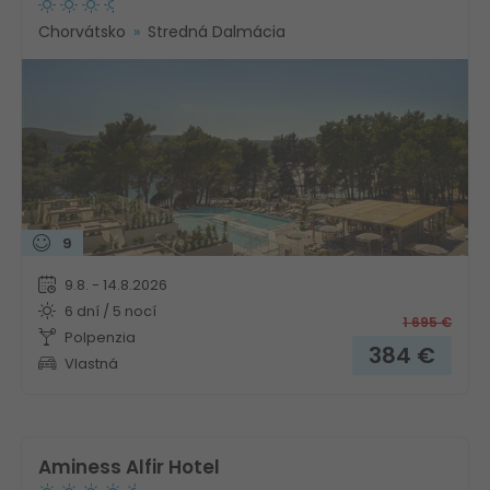
Chorvátsko
Stredná Dalmácia
9
9.8. - 14.8.2026
6 dní / 5 nocí
1 695
€
Polpenzia
384
€
Vlastná
Aminess Alfir Hotel