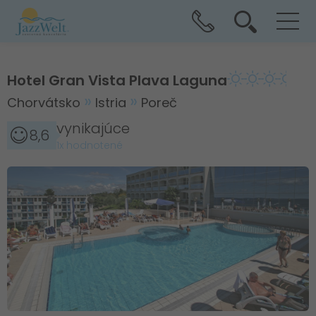
Hotel Gran Vista Plava Laguna
Chorvátsko
Istria
Poreč
vynikajúce
8,6
1x hodnotené