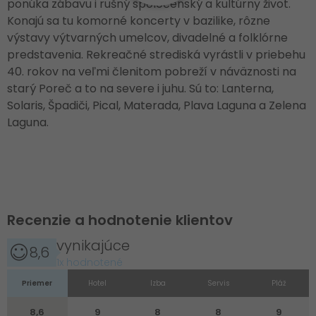
ponúka zábavu i rušný spoločenský a kultúrny život.
Konajú sa tu komorné koncerty v bazilike, rôzne
výstavy výtvarných umelcov, divadelné a folklórne
predstavenia. Rekreačné strediská vyrástli v priebehu
40. rokov na veľmi členitom pobreží v náväznosti na
starý Poreč a to na severe i juhu. Sú to: Lanterna,
Solaris, Špadiči, Pical, Materada, Plava Laguna a Zelena
Laguna.
Recenzie a hodnotenie klientov
vynikajúce
8,6
1x hodnotené
Priemer
Hotel
Izba
Servis
Pláž
8,6
9
8
8
9