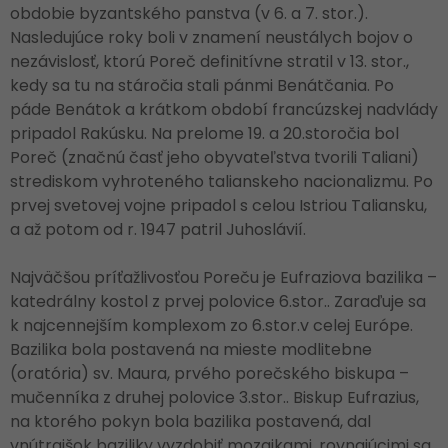
obdobie byzantského panstva (v 6. a 7. stor.).
Nasledujúce roky boli v znamení neustálych bojov o
nezávislosť, ktorú Poreč definitívne stratil v 13. stor.,
kedy sa tu na stáročia stali pánmi Benátčania. Po
páde Benátok a krátkom období francúzskej nadvlády
pripadol Rakúsku. Na prelome 19. a 20.storočia bol
Poreč (značnú časť jeho obyvateľstva tvorili Taliani)
strediskom vyhroteného talianskeho nacionalizmu. Po
prvej svetovej vojne pripadol s celou Istriou Taliansku,
a až potom od r. 1947 patril Juhoslávií.
Najväčšou príťažlivosťou Poreču je Eufraziova bazilika –
katedrálny kostol z prvej polovice 6.stor.. Zaraďuje sa
k najcennejším komplexom zo 6.stor.v celej Európe.
Bazilika bola postavená na mieste modlitebne
(oratória) sv. Maura, prvého porečského biskupa –
mučenníka z druhej polovice 3.stor.. Biskup Eufrazius,
na ktorého pokyn bola bazilika postavená, dal
vnútrajšok baziliky vyzdobiť mozaikami, rovnajúcimi sa