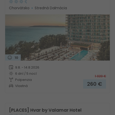
Chorvátsko
Stredná Dalmácia
10
9.8. - 14.8.2026
6 dní / 5 nocí
1 020
€
Polpenzia
260
€
Vlastná
[PLACES] Hvar by Valamar Hotel