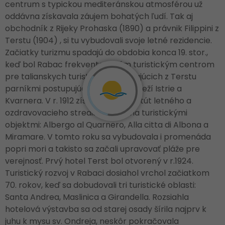
centrum s typickou mediteránskou atmosférou už
oddávna získavala záujem bohatých ľudí. Tak aj
obchodník z Rijeky Prohaska (1890) a právnik Filippini z
Terstu (1904) , si tu vybudovali svoje letné rezidencie.
Začiatky turizmu spadajú do obdobia konca 19. stor.,
keď bol Rabac frekventovaným turistickým centrom
pre talianskych turistov prichádzajúcich z Terstu
parníkmi postupujúcimi popri pobreží Istrie a
Kvarnera. V r. 1912 získal Rabac štatút letného a
ozdravovacieho strediska s troma turistickými
objektmi: Albergo al Quarnero, Alla citta di Albona a
Miramare. V tomto roku sa vybudovala i promenáda
popri mori a takisto sa začali upravovať pláže pre
verejnosť. Prvý hotel Terst bol otvorený v r.1924.
Turistický rozvoj v Rabaci dosiahol vrchol začiatkom
70. rokov, keď sa dobudovali tri turistické oblasti:
Santa Andrea, Maslinica a Girandella. Rozsiahla
hotelová výstavba sa od starej osady šírila najprv k
juhu k mysu sv. Ondreja, neskôr pokračovala