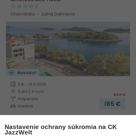
Chorvátsko
Južná Dalmácia
Novinka!
9.8. - 13.8.2026
5 dní / 4 nocí
844
€
Polpenzia
185
€
Vlastná
Nastavenie ochrany súkromia na CK
JazzWelt
Aminess Camping Villas & Holiday Homes Avalona