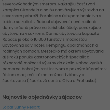
severovýchodným smerom. Najkrajšiu časť tvorí
komplex Girandela a na ňu nadväzujúca výstavba na
severnom pobreží. Paralelne s ústupom baníctva v
Labine sa začali v Rabaci objavovať nové rodinné
domy určené práve na turistické účely, ponúkajúce
ubytovanie v súkromí. Denná ubytovacia kapacita
Rabacu je okolo 10 000 turistov s možnosťou
ubytovania sa v hoteli, kempingu, apartmánoch a
rodinných domoch. Mestečko má okrem ubytovania
aj širokú ponuku gastronomických špecialít a
rôznorodé možnosti výletov do okolia. Rabac vyniká
pomerne bohatým rastlinstvom a pekným kúpaním v
čistom mori, má i rôzne možnosti zábavy a
športovania ( športové centrá Oliva a Prohaska).
Najnovšie objednávky zájazdov
Lopar Sunny Resort