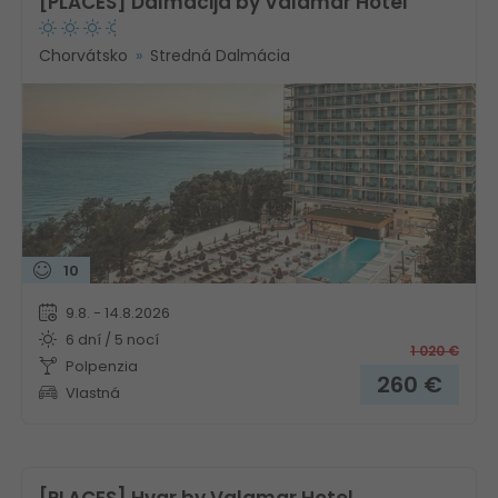
[PLACES] Dalmacija by Valamar Hotel
Chorvátsko
Stredná Dalmácia
10
9.8. - 14.8.2026
6 dní / 5 nocí
1 020
€
Polpenzia
260
€
Vlastná