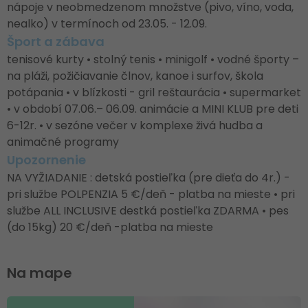
nápoje v neobmedzenom množstve (pivo, víno, voda,
nealko) v termínoch od 23.05. - 12.09.
Šport a zábava
tenisové kurty • stolný tenis • minigolf • vodné športy –
na pláži, požičiavanie člnov, kanoe i surfov, škola
potápania • v blízkosti - gril reštaurácia • supermarket
• v období 07.06.– 06.09. animácie a MINI KLUB pre deti
6-12r. • v sezóne večer v komplexe živá hudba a
animačné programy
Upozornenie
NA VYŽIADANIE : detská postieľka (pre dieťa do 4r.) -
pri službe POLPENZIA 5 €/deň - platba na mieste • pri
službe ALL INCLUSIVE destká postieľka ZDARMA • pes
(do 15kg) 20 €/deň -platba na mieste
Na mape