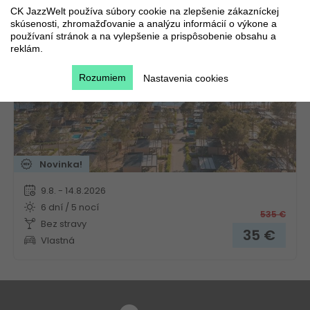
CK JazzWelt používa súbory cookie na zlepšenie zákazníckej
skúsenosti, zhromažďovanie a analýzu informácií o výkone a
Chorvátsko
Kvarner
používaní stránok a na vylepšenie a prispôsobenie obsahu a
reklám.
Rozumiem
Nastavenia cookies
Novinka!
9.8. - 14.8.2026
6 dní / 5 nocí
535
€
Bez stravy
35
€
Vlastná