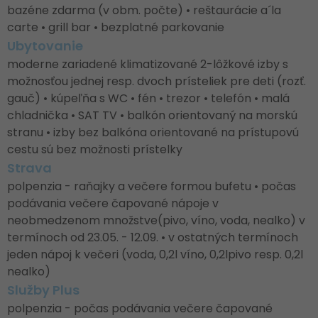
bazéne zdarma (v obm. počte) • reštaurácie a´la
carte • grill bar • bezplatné parkovanie
Ubytovanie
moderne zariadené klimatizované 2-lôžkové izby s
možnosťou jednej resp. dvoch prísteliek pre deti (rozť.
gauč) • kúpeľňa s WC • fén • trezor • telefón • malá
chladnička • SAT TV • balkón orientovaný na morskú
stranu • izby bez balkóna orientované na prístupovú
cestu sú bez možnosti prístelky
Strava
polpenzia - raňajky a večere formou bufetu • počas
podávania večere čapované nápoje v
neobmedzenom množstve(pivo, víno, voda, nealko) v
termínoch od 23.05. - 12.09. • v ostatných termínoch
jeden nápoj k večeri (voda, 0,2l víno, 0,2lpivo resp. 0,2l
nealko)
Služby Plus
polpenzia - počas podávania večere čapované