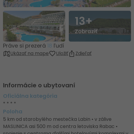
13+
Zobraziť
Práve si prezerá
18
ľudí
Ukázať na mape
Uložiť
Zdieľať
Informácie o ubytovaní
Oficiálna kategória
* * * *
Poloha
5 km od starobylého mestečka Labin • v zálive
MASLINICA asi 500 m od centra letoviska Rabac •
spojenie s centroma ďalšími hotelovými komplexmi v