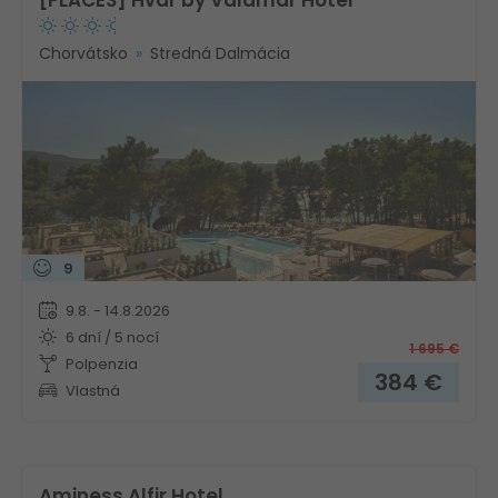
[PLACES] Hvar by Valamar Hotel
Chorvátsko
Stredná Dalmácia
9
9.8. - 14.8.2026
6 dní / 5 nocí
1 695
€
Polpenzia
384
€
Vlastná
Aminess Alfir Hotel