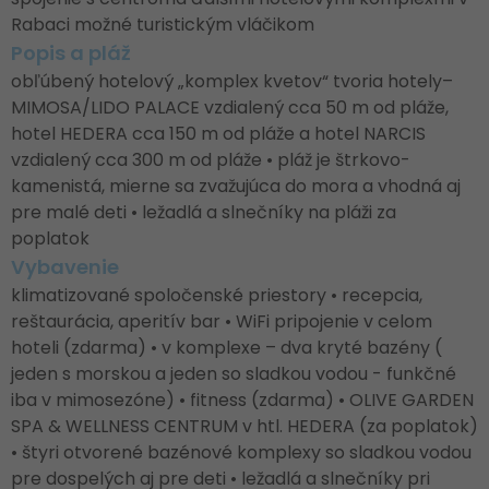
Rabaci možné turistickým vláčikom
Popis a pláž
obľúbený hotelový „komplex kvetov“ tvoria hotely–
MIMOSA/LIDO PALACE vzdialený cca 50 m od pláže,
hotel HEDERA cca 150 m od pláže a hotel NARCIS
vzdialený cca 300 m od pláže • pláž je štrkovo-
kamenistá, mierne sa zvažujúca do mora a vhodná aj
pre malé deti • ležadlá a slnečníky na pláži za
poplatok
Vybavenie
klimatizované spoločenské priestory • recepcia,
reštaurácia, aperitív bar • WiFi pripojenie v celom
hoteli (zdarma) • v komplexe – dva kryté bazény (
jeden s morskou a jeden so sladkou vodou - funkčné
iba v mimosezóne) • fitness (zdarma) • OLIVE GARDEN
SPA & WELLNESS CENTRUM v htl. HEDERA (za poplatok)
• štyri otvorené bazénové komplexy so sladkou vodou
pre dospelých aj pre deti • ležadlá a slnečníky pri