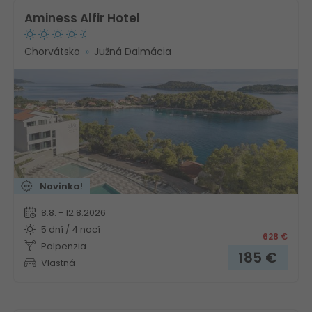
Aminess Alfir Hotel
Chorvátsko
Južná Dalmácia
Novinka!
8.8. - 12.8.2026
5 dní / 4 nocí
628
€
Polpenzia
185
€
Vlastná