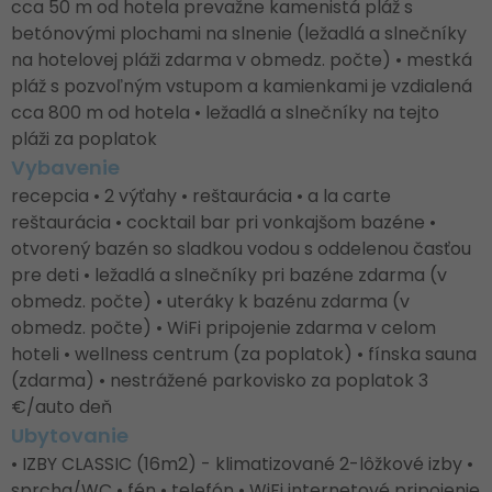
cca 50 m od hotela prevažne kamenistá pláž s
betónovými plochami na slnenie (ležadlá a slnečníky
na hotelovej pláži zdarma v obmedz. počte) • mestká
pláž s pozvoľným vstupom a kamienkami je vzdialená
cca 800 m od hotela • ležadlá a slnečníky na tejto
pláži za poplatok
Vybavenie
recepcia • 2 výťahy • reštaurácia • a la carte
reštaurácia • cocktail bar pri vonkajšom bazéne •
otvorený bazén so sladkou vodou s oddelenou časťou
pre deti • ležadlá a slnečníky pri bazéne zdarma (v
obmedz. počte) • uteráky k bazénu zdarma (v
obmedz. počte) • WiFi pripojenie zdarma v celom
hoteli • wellness centrum (za poplatok) • fínska sauna
(zdarma) • nestrážené parkovisko za poplatok 3
€/auto deň
Ubytovanie
• IZBY CLASSIC (16m2) - klimatizované 2-lôžkové izby •
sprcha/WC • fén • telefón • WiFi internetové pripojenie