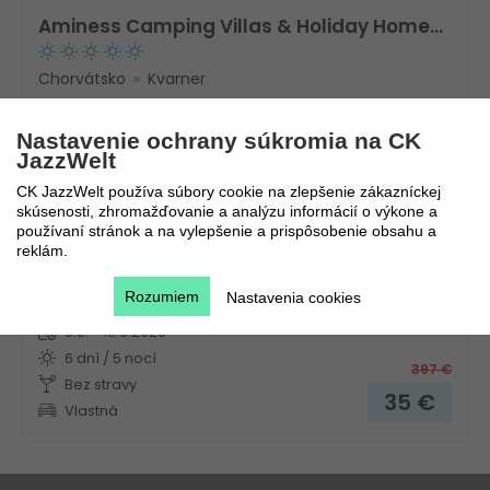
Aminess Camping Villas & Holiday Homes Avalona
Chorvátsko
Kvarner
Nastavenie ochrany súkromia na CK
JazzWelt
CK JazzWelt používa súbory cookie na zlepšenie zákazníckej
skúsenosti, zhromažďovanie a analýzu informácií o výkone a
používaní stránok a na vylepšenie a prispôsobenie obsahu a
reklám.
Novinka!
Rozumiem
Nastavenia cookies
8.8. - 13.8.2026
6 dní / 5 nocí
397
€
Bez stravy
35
€
Vlastná