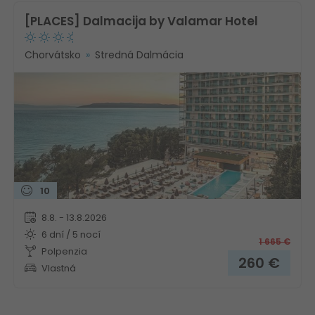
[PLACES] Dalmacija by Valamar Hotel
Chorvátsko
Stredná Dalmácia
10
8.8. - 13.8.2026
6 dní / 5 nocí
1 665
€
Polpenzia
260
€
Vlastná