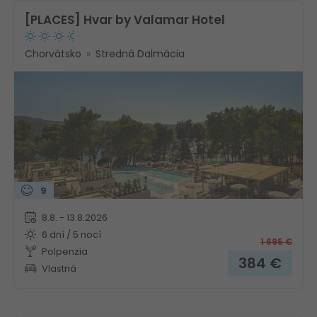
[PLACES] Hvar by Valamar Hotel
Chorvátsko
Stredná Dalmácia
9
8.8. - 13.8.2026
6 dní / 5 nocí
1 695
€
Polpenzia
384
€
Vlastná