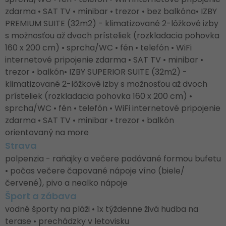
zdarma • SAT TV • minibar • trezor • bez balkóna• IZBY
PREMIUM SUITE (32m2) - klimatizované 2-lôžkové izby
s možnosťou až dvoch prísteliek (rozkladacia pohovka
160 x 200 cm) • sprcha/WC • fén • telefón • WiFi
internetové pripojenie zdarma • SAT TV • minibar •
trezor • balkón• IZBY SUPERIOR SUITE (32m2) -
klimatizované 2-lôžkové izby s možnosťou až dvoch
prísteliek (rozkladacia pohovka 160 x 200 cm) •
sprcha/WC • fén • telefón • WiFi internetové pripojenie
zdarma • SAT TV • minibar • trezor • balkón
orientovaný na more
Strava
polpenzia - raňajky a večere podávané formou bufetu
• počas večere čapované nápoje víno (biele/
červené), pivo a nealko nápoje
Šport a zábava
vodné športy na pláži • 1x týždenne živá hudba na
terase • prechádzky v letovisku