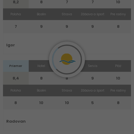
8,2
8
7
7
10
Poloha
Bazén
Strava
Zábava a šport
Pre rodiny
7
9
9
9
8
Igor
Priemer
Hotel
Izba
Servis
Pláž
8,4
8
8
9
10
Poloha
Bazén
Strava
Zábava a šport
Pre rodiny
8
10
10
5
8
Radovan