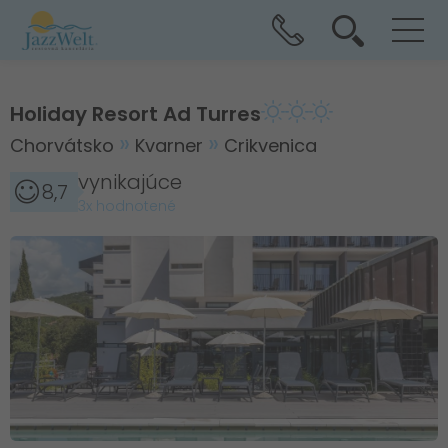
Holiday Resort Ad Turres
Chorvátsko
Kvarner
Crikvenica
vynikajúce
8,7
3x hodnotené