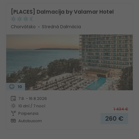
[PLACES] Dalmacija by Valamar Hotel
Chorvátsko
Stredná Dalmácia
10
7.8. - 16.8.2026
10 dní / 7 nocí
1 434
€
Polpenzia
260
€
Autobusom