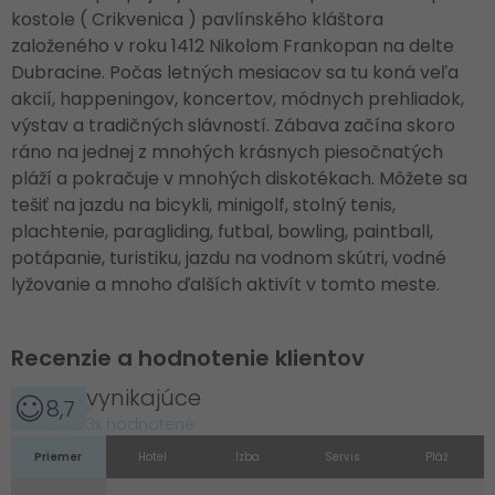
kostole ( Crikvenica ) pavlínského kláštora
založeného v roku 1412 Nikolom Frankopan na delte
Dubracine. Počas letných mesiacov sa tu koná veľa
akcií, happeningov, koncertov, módnych prehliadok,
výstav a tradičných slávností. Zábava začína skoro
ráno na jednej z mnohých krásnych piesočnatých
pláží a pokračuje v mnohých diskotékach. Môžete sa
tešiť na jazdu na bicykli, minigolf, stolný tenis,
plachtenie, paragliding, futbal, bowling, paintball,
potápanie, turistiku, jazdu na vodnom skútri, vodné
lyžovanie a mnoho ďalších aktivít v tomto meste.
Recenzie a hodnotenie klientov
vynikajúce
8,7
3x hodnotené
Priemer
Hotel
Izba
Servis
Pláž