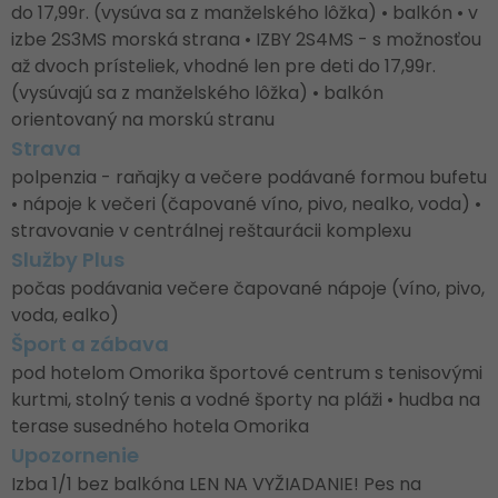
do 17,99r. (vysúva sa z manželského lôžka) • balkón • v
izbe 2S3MS morská strana • IZBY 2S4MS - s možnosťou
až dvoch prísteliek, vhodné len pre deti do 17,99r.
(vysúvajú sa z manželského lôžka) • balkón
orientovaný na morskú stranu
Strava
polpenzia - raňajky a večere podávané formou bufetu
• nápoje k večeri (čapované víno, pivo, nealko, voda) •
stravovanie v centrálnej reštaurácii komplexu
Služby Plus
počas podávania večere čapované nápoje (víno, pivo,
voda, ealko)
Šport a zábava
pod hotelom Omorika športové centrum s tenisovými
kurtmi, stolný tenis a vodné športy na pláži • hudba na
terase susedného hotela Omorika
Upozornenie
Izba 1/1 bez balkóna LEN NA VYŽIADANIE! Pes na