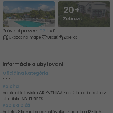
20+
Zobraziť
Práve si prezerá
22
ľudí
Ukázať na mape
Uložiť
Zdieľať
Informácie o ubytovaní
Oficiálna kategória
* * *
Poloha
na okraji letoviska CRIKVENICA • asi 2 km od centra v
stredisku AD TURRES
Popis a pláž
hotelový komplex pozostávajúci z hotela a 13-tich