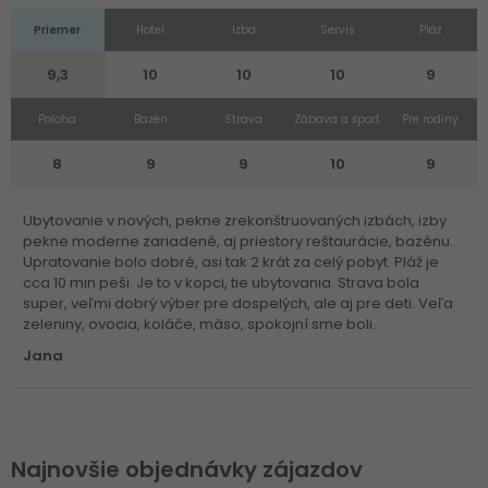
Priemer
Hotel
Izba
Servis
Pláž
9,3
10
10
10
9
Poloha
Bazén
Strava
Zábava a šport
Pre rodiny
8
9
9
10
9
Ubytovanie v nových, pekne zrekonštruovaných izbách, izby
pekne moderne zariadené, aj priestory reštaurácie, bazénu.
Upratovanie bolo dobré, asi tak 2 krát za celý pobyt. Pláž je
cca 10 min peši. Je to v kopci, tie ubytovania. Strava bola
super, veľmi dobrý výber pre dospelých, ale aj pre deti. Veľa
zeleniny, ovocia, koláče, mäso, spokojní sme boli.
Jana
Najnovšie objednávky zájazdov