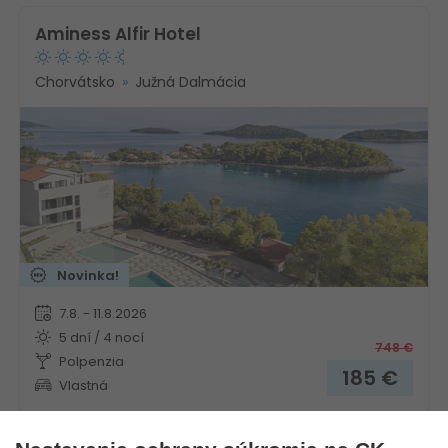
Aminess Alfir Hotel
Chorvátsko
Južná Dalmácia
Novinka!
7.8. - 11.8.2026
5 dní / 4 nocí
748
€
Polpenzia
185
€
Vlastná