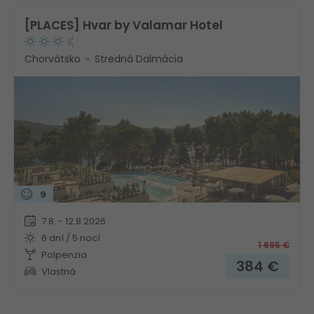
[PLACES] Hvar by Valamar Hotel
Chorvátsko
Stredná Dalmácia
9
7.8. - 12.8.2026
6 dní / 5 nocí
1 695
€
Polpenzia
384
€
Vlastná