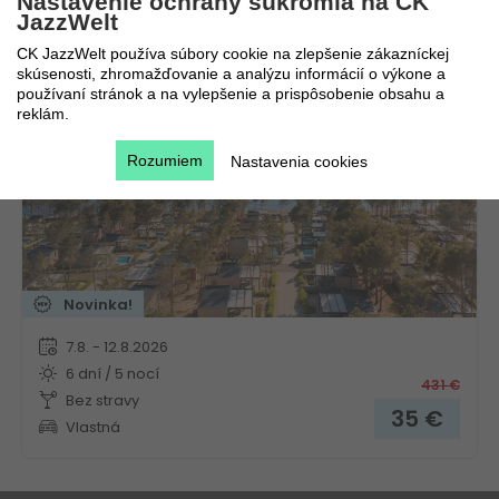
Nastavenie ochrany súkromia na CK
JazzWelt
Aminess Camping Villas & Holiday Homes Avalona
CK JazzWelt používa súbory cookie na zlepšenie zákazníckej
skúsenosti, zhromažďovanie a analýzu informácií o výkone a
Chorvátsko
Kvarner
používaní stránok a na vylepšenie a prispôsobenie obsahu a
reklám.
Rozumiem
Nastavenia cookies
Novinka!
7.8. - 12.8.2026
6 dní / 5 nocí
431
€
Bez stravy
35
€
Vlastná