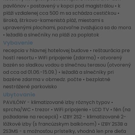
pavilónov • postavený v kopci pod magistrálou • k
pláži vzdialenej cca 500 m sa schádza cestičkou •
široká, štrkovo-kamenistá pláž, miestami s
upravenými plochami, pozvoľne zvažujúca sa do mora
• ležadlá a slnečníky na pláži za poplatok
Vybavenie
recepcia v hlavnej hotelovej budove • reštaurácia pre
hostí resortu • WiFi pripojenie (zdarma) • otvorený
bazén so sladkou vodou a slnečnou terasou (otvorený
od cca od 01.06.-15.09.) • ležadlá a slnečníky pri
bazéne zdarma v obmedz. počte • bezplatné
nestrážené parkovisko
Ubytovanie
PAVILÓNY - klimatizované izby rôznych typov •
sprcha/WC • trezor • WiFi pripojenie • LCD TV • fén (na
požiadanie na recepcii) • IZBY 2S2 - klimatizované 2-
lôžkové izby (s francúzskym balkónom) • IZBY 2S3B a
2S3MS - s možnosťou prístelky, vhodná len pre dieťa