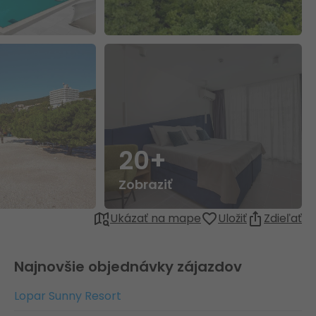
20+
Zobraziť
Ukázať na mape
Uložiť
Zdieľať
Najnovšie objednávky zájazdov
Lopar Sunny Resort