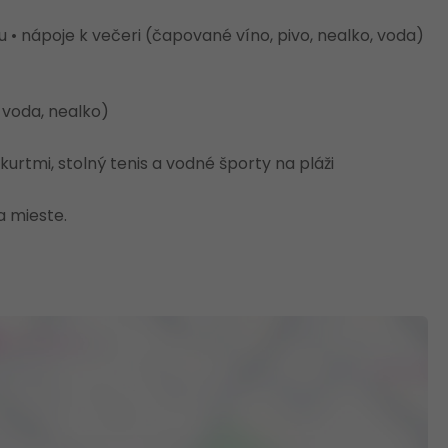
• nápoje k večeri (čapované víno, pivo, nealko, voda)
 voda, nealko)
rtmi, stolný tenis a vodné športy na pláži
a mieste.