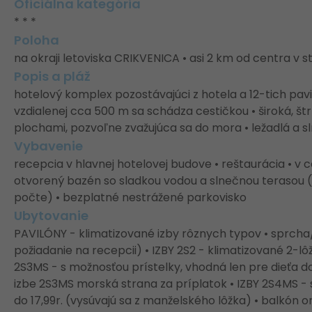
Oficiálna kategória
* * *
Poloha
na okraji letoviska CRIKVENICA • asi 2 km od centra v 
Popis a pláž
hotelový komplex pozostávajúci z hotela a 12-tich pavi
vzdialenej cca 500 m sa schádza cestičkou • široká, š
plochami, pozvoľne zvažujúca sa do mora • ležadlá a s
Vybavenie
recepcia v hlavnej hotelovej budove • reštaurácia • v 
otvorený bazén so sladkou vodou a slnečnou terasou (
počte) • bezplatné nestrážené parkovisko
Ubytovanie
PAVILÓNY - klimatizované izby rôznych typov • sprcha/W
požiadanie na recepcii) • IZBY 2S2 - klimatizované 2-l
2S3MS - s možnosťou prístelky, vhodná len pre dieťa do 
izbe 2S3MS morská strana za príplatok • IZBY 2S4MS - 
do 17,99r. (vysúvajú sa z manželského lôžka) • balkón