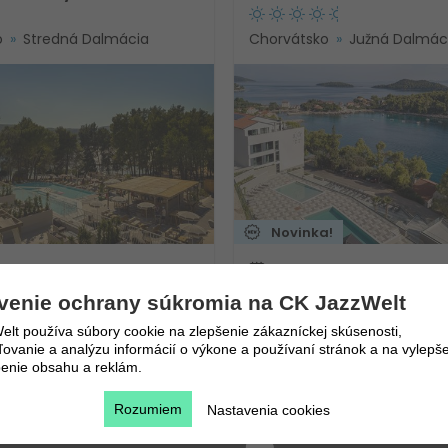
o
Stredná Dalmácia
Chorvátsko
Južná Dalmác
Novinka!
.8.2026
7.8. - 11.8.2026
 nocí
5 dní / 4 nocí
venie ochrany súkromia na CK JazzWelt
845
€
ia
Polpenzia
384
€
lt používa súbory cookie na zlepšenie zákazníckej skúsenosti,
Vlastná
vanie a analýzu informácií o výkone a používaní stránok a na vylepše
enie obsahu a reklám.
Rozumiem
Nastavenia cookies