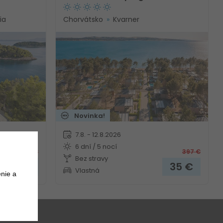
ia
Chorvátsko
Kvarner
Novinka!
7.8. - 12.8.2026
6 dní / 5 nocí
844
€
397
€
Bez stravy
185
€
35
€
Vlastná
nie a