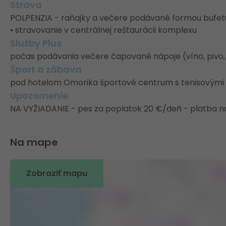
Strava
POLPENZIA - raňajky a večere podávané formou bufetu 
• stravovanie v centrálnej reštaurácii komplexu
Služby Plus
počas podávania večere čapované nápoje (víno, pivo,
Šport a zábava
pod hotelom Omorika športové centrum s tenisovými ku
Upozornenie
NA VYŽIADANIE - pes za poplatok 20 €/deň - platba n
Na mape
Zobraziť mapu