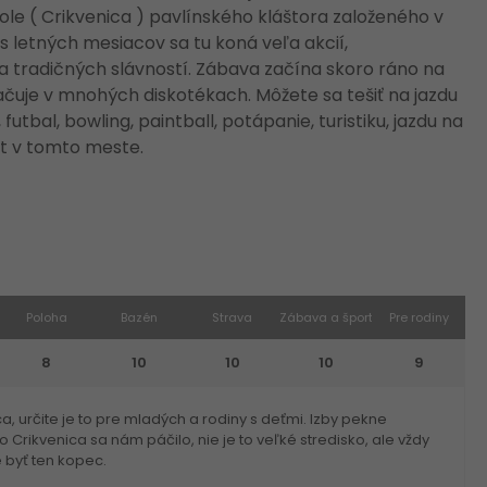
e ( Crikvenica ) pavlínského kláštora založeného v
 letných mesiacov sa tu koná veľa akcií,
 tradičných slávností. Zábava začína skoro ráno na
čuje v mnohých diskotékach. Môžete sa tešiť na jazdu
, futbal, bowling, paintball, potápanie, turistiku, jazdu na
ít v tomto meste.
Poloha
Bazén
Strava
Zábava a šport
Pre rodiny
8
10
10
10
9
 určite je to pre mladých a rodiny s deťmi. Izby pekne
Crikvenica sa nám páčilo, nie je to veľké stredisko, ale vždy
 byť ten kopec.