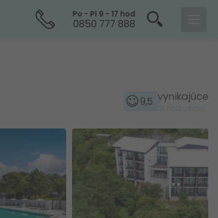
Po - Pi 9 - 17 hod
0850 777 888
vynikajúce
9,5
2x hodnotené