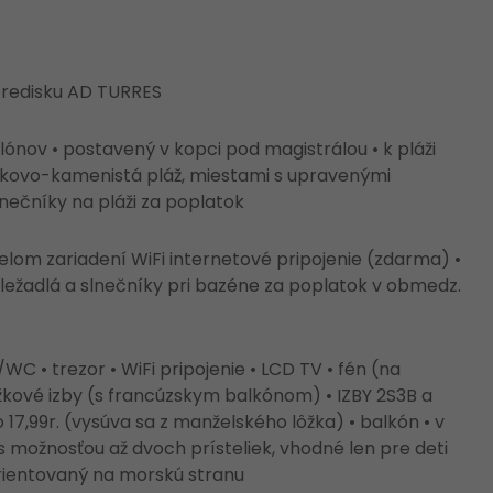
stredisku AD TURRES
lónov • postavený v kopci pod magistrálou • k pláži
trkovo-kamenistá pláž, miestami s upravenými
lnečníky na pláži za poplatok
celom zariadení WiFi internetové pripojenie (zdarma) •
ležadlá a slnečníky pri bazéne za poplatok v obmedz.
C • trezor • WiFi pripojenie • LCD TV • fén (na
ôžkové izby (s francúzskym balkónom) • IZBY 2S3B a
17,99r. (vysúva sa z manželského lôžka) • balkón • v
s možnosťou až dvoch prísteliek, vhodné len pre deti
 orientovaný na morskú stranu