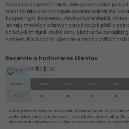
reťazou prepojených miest. Bolo pomenované po kostol
roku 1412 Nikolom Frankopan na delte Dubracine. Počas
happeningov, koncertov, módnych prehliadok, výstav a
jednej z mnohých krásnych piesočnatých pláží a pokra
na bicykli, minigolf, stolný tenis, plachtenie, paragliding
vodnom skútri, vodné lyžovanie a mnoho ďalších aktiv
Recenzie a hodnotenie klientov
vynikajúce
9,5
2x hodnotené
Priemer
Hotel
Izba
Servis
Pláž
9,6
10
10
9
10
Veľmi pekné miesto na dovolenku, nevýhoda bola že je do kopca,
zrekonštruované, výhoda bazén, strava bola veľmi chutná. Mesto 
sme sa mali kam ísť prejsť. Určite pekná dovolenka, mínus môže