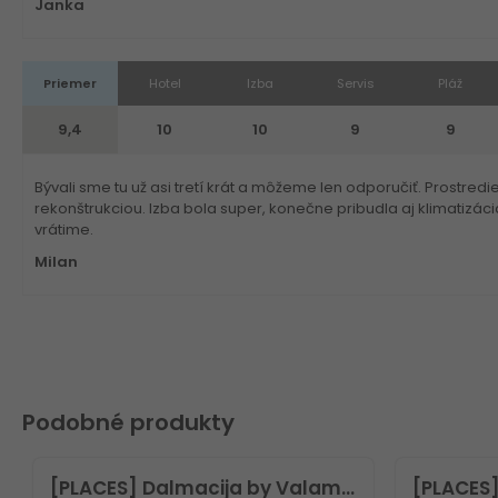
Janka
Priemer
Hotel
Izba
Servis
Pláž
9,4
10
10
9
9
Bývali sme tu už asi tretí krát a môžeme len odporučiť. Prostred
rekonštrukciou. Izba bola super, konečne pribudla aj klimatizá
vrátime.
Milan
Podobné produkty
[PLACES] Dalmacija by Valamar Hotel