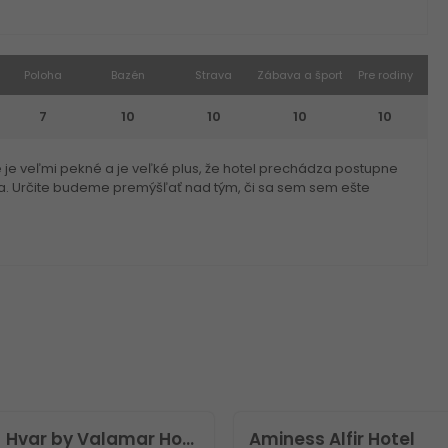
Poloha
Bazén
Strava
Zábava a šport
Pre rodiny
7
10
10
10
10
ie je veľmi pekné a je veľké plus, že hotel prechádza postupne
cia. Určite budeme premýšľať nad tým, či sa sem sem ešte
[PLACES] Hvar by Valamar Hotel
Aminess Alfir Hotel