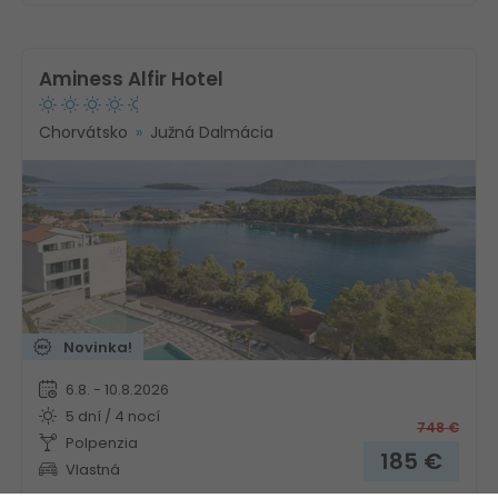
Aminess Alfir Hotel
Chorvátsko
Južná Dalmácia
Novinka!
6.8. - 10.8.2026
5 dní / 4 nocí
748
€
Polpenzia
185
€
Vlastná