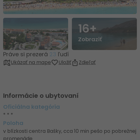
16+
Zobraziť
Práve si prezerá
23
ľudí
Ukázať na mape
Uložiť
Zdieľať
Informácie o ubytovaní
Oficiálna kategória
* * *
Poloha
v blízkosti centra Bašky, cca 10 min pešo po pobrežnej
promenáde