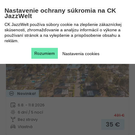
Nastavenie ochrany súkromia na CK
JazzWelt
Aminess Camping Villas & Holiday Homes Avalona
CK JazzWelt používa súbory cookie na zlepšenie zákazníckej
skúsenosti, zhromažďovanie a analýzu informácií o výkone a
Chorvátsko
Kvarner
používaní stránok a na vylepšenie a prispôsobenie obsahu a
reklám.
Rozumiem
Nastavenia cookies
Novinka!
6.8. - 11.8.2026
6 dní / 5 nocí
431
€
Bez stravy
35
€
Vlastná