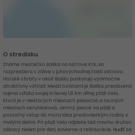
O stredisku
Známe mestečko Baška na ostrove Krk, sa
rozprestiera v zálive v juhovýchodnej časti ostrova.
Horské chrbty v okolí Bašky poskytujú výnimočne
atraktívny vzhľad. Medzi turistami je Baška preslávená
najmä vďaka svojej krásnej 1,8 km dlhej pláži Vela,
ktorá je v niektorých miestach piesočná a na iných
miestach okruhliaková. Jemný piesok na pláži a
pozvoľný vstup do mora láka predovšetkým rodiny s
malými deťmi. Pri plaži Vela nájdete tiež mnoho druhov
zábavy nielen pre deti, kaviarne a reštaurácie. Nudiť sa