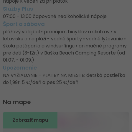
nápoje k večeri za príplatok
Služby Plus
07:00 - 13:00 čapované nealkoholické nápoje
Šport a zábava
plážový volejbal • prenájom bicyklov a skútrov • v
letovisku a na pláži - vodné športy • vodné lyžovanie •
škola potápania a windsurfingu • animačné programy
pre deti (3-12r.) v Baška Beach Camping Resorte (od
01.07. - 01.09.)
Upozornenie
NA VYŽIADANIE - PLATBY NA MIESTE: detská postieľka
do 1,99r. 5 €/deň a pes 25 €/deň
Na mape
Zobraziť mapu