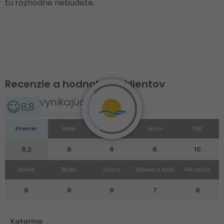
tu rozhodne nebudete.
Recenzie a hodnotenie klientov
vynikajúce
8,8
2x hodnotené
Priemer
Hotel
Izba
Servis
Pláž
8,2
8
8
8
10
Poloha
Bazén
Strava
Zábava a šport
Pre rodiny
9
8
8
7
8
Katarína