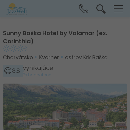
Sunny Baška Hotel by Valamar (ex.
Corinthia)
Chorvátsko
Kvarner
ostrov Krk Baška
vynikajúce
8,8
2x hodnotené