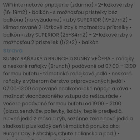
WiFi internetové pripojenie (zdarma) • 2-lôžkové izby
(16-19m2) • balkón • s možnosťou prístelky bez
balkóna (na vyžiadanie) • izby SUPERIOR (19-27m2) -
klimatizované 2-lôžkové izby s možnosťou prístelky •
balkón • izby SUPERIOR (25-34m2) - 2-lôžkové izby s
možnosťou 2 prísteliek (1/2+2) • balkón
Strava
SUNNY RAŇAJKY a BRUNCH a SUNNY VEČERA - raňajky
a neskoré raňajky (Brunch) podávané od 07:00 – 13:00
formou bufetu • tématické raňajkové jedlá • neskoré
raňajky s výberom čerstvo pripravovaných jedál •
07:00-13:00 čapované nealkoholické nápoje a káva •
možnosť viacnásobného vstupu do reštaurácie •
večere podávané formou bufetu od 19:00 – 21:00
(pizza, sendviče, polievky, šaláty, teplé predjedlá,
hlavné jedlá z mäsa a rýb, sezónne zeleninové jedlá a
sladkosti plus každý deň tématická ponuka ako:
Burger Day, FishChips, Chute Talianska a pod.) •