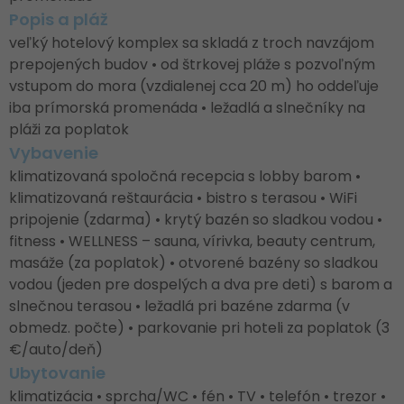
Popis a pláž
veľký hotelový komplex sa skladá z troch navzájom
prepojených budov • od štrkovej pláže s pozvoľným
vstupom do mora (vzdialenej cca 20 m) ho oddeľuje
iba prímorská promenáda • ležadlá a slnečníky na
pláži za poplatok
Vybavenie
klimatizovaná spoločná recepcia s lobby barom •
klimatizovaná reštaurácia • bistro s terasou • WiFi
pripojenie (zdarma) • krytý bazén so sladkou vodou •
fitness • WELLNESS – sauna, vírivka, beauty centrum,
masáže (za poplatok) • otvorené bazény so sladkou
vodou (jeden pre dospelých a dva pre deti) s barom a
slnečnou terasou • ležadlá pri bazéne zdarma (v
obmedz. počte) • parkovanie pri hoteli za poplatok (3
€/auto/deň)
Ubytovanie
klimatizácia • sprcha/WC • fén • TV • telefón • trezor •