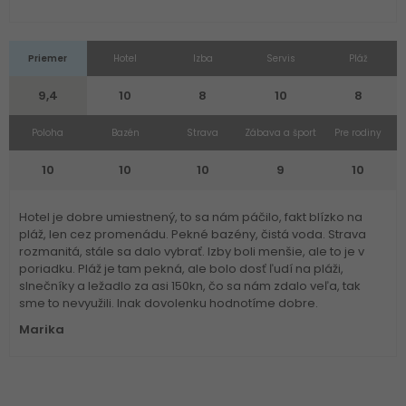
Priemer
Hotel
Izba
Servis
Pláž
9,4
10
8
10
8
Poloha
Bazén
Strava
Zábava a šport
Pre rodiny
10
10
10
9
10
Hotel je dobre umiestnený, to sa nám páčilo, fakt blízko na
pláž, len cez promenádu. Pekné bazény, čistá voda. Strava
rozmanitá, stále sa dalo vybrať. Izby boli menšie, ale to je v
poriadku. Pláž je tam pekná, ale bolo dosť ľudí na pláži,
slnečníky a ležadlo za asi 150kn, čo sa nám zdalo veľa, tak
sme to nevyužili. Inak dovolenku hodnotíme dobre.
Marika