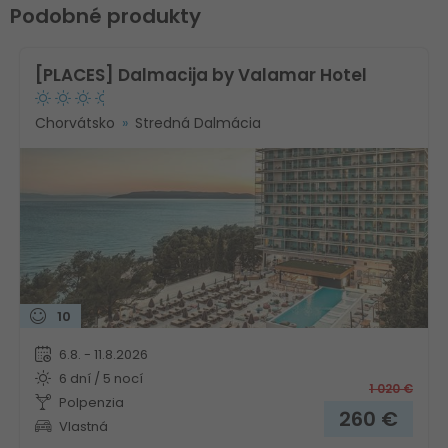
Podobné produkty
[PLACES] Dalmacija by Valamar Hotel
Chorvátsko
Stredná Dalmácia
10
6.8. - 11.8.2026
6 dní / 5 nocí
1 020
€
Polpenzia
260
€
Vlastná