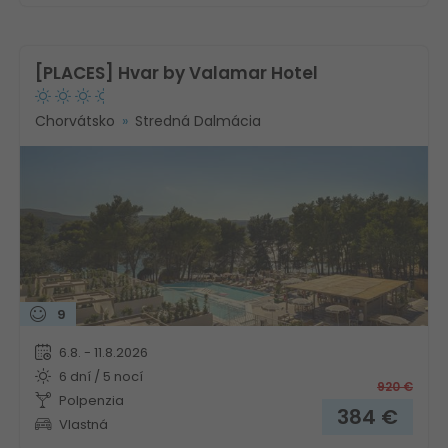
[PLACES] Hvar by Valamar Hotel
Chorvátsko
Stredná Dalmácia
9
6.8. - 11.8.2026
6 dní / 5 nocí
920
€
Polpenzia
384
€
Vlastná