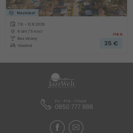
Novinka!
7.8. - 12.8.2026
6 dní / 5 nocí
719
€
Bez stravy
35
€
Vlastná
Po - Pi 9 - 17 hod
0850 777 888