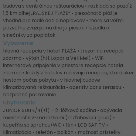
budova s centrálnou reštauráciou • rozkladá sa pozdĺž
1,5 km dlhej „RAJSKEJ PLAŽE“ • piesočnatá pláž je
vhodná pre malé deti a neplavcov • more sa veľmi
pozvoľne zvažuje, na dne je piesok • ležadlá a
slnečníky za poplatok
Vybavenie
hlavná recepcia v hoteli PLAŽA • trezor na recepcii
zdarma • výťah (htl. Lopar a Veli Mel) • WiFi
internetové pripojenie v priestore recepcie hotela
zdarma • každý z hotelov má svoju recepciu, ktorá slúži
hosťom počas pobytu • v hlavnej budove
klimatizovaná reštaurácia • aperitív bar s terasou •
bezplatné parkovanie
Ubytovanie
JUNIOR SUITE/4(+1) – 2-lôžková spálňa • obývacia
miestnosť s 2-ma lôžkami (rozťahovací gauč) •
kúpeľňa so sprchou/WC • fén • LCD SAT TV •
klimatizácia • telefón • balkón • možnosť prístelky