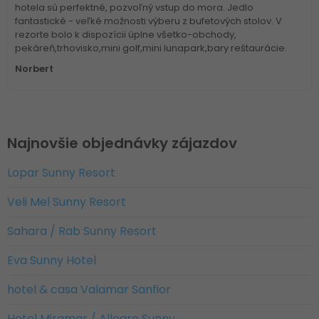
hotela sú perfektné, pozvoľný vstup do mora. Jedlo
fantastické - veľké možnosti výberu z bufetových stolov. V
rezorte bolo k dispozícii úplne všetko-obchody,
pekáreň,trhovisko,mini golf,mini lunapark,bary reštaurácie.
Norbert
Najnovšie objednávky zájazdov
Lopar Sunny Resort
Veli Mel Sunny Resort
Sahara / Rab Sunny Resort
Eva Sunny Hotel
hotel & casa Valamar Sanfior
Hotel Miramar / Allegro Sunny