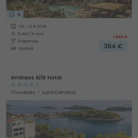
9
7.8. - 12.8.2026
6 dní / 5 nocí
1 560
€
Polpenzia
384
€
Vlastná
Aminess Alfir Hotel
Chorvátsko
Južná Dalmácia