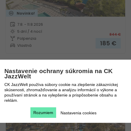
Novinka!
7.8. - 11.8.2026
5 dní / 4 nocí
844
€
Polpenzia
185
€
Vlastná
Nastavenie ochrany súkromia na CK
Aminess Camping Villas & Holiday Homes Avalona
JazzWelt
CK JazzWelt používa súbory cookie na zlepšenie zákazníckej
Chorvátsko
Kvarner
skúsenosti, zhromažďovanie a analýzu informácií o výkone a
používaní stránok a na vylepšenie a prispôsobenie obsahu a
reklám.
Rozumiem
Nastavenia cookies