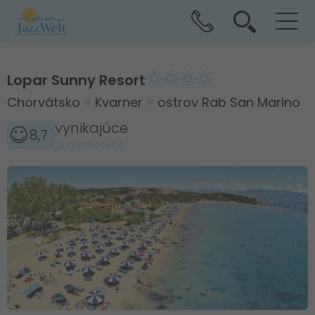
Lopar Sunny Resort
Chorvátsko
Kvarner
ostrov Rab San Marino
vynikajúce
8,7
2x hodnotené