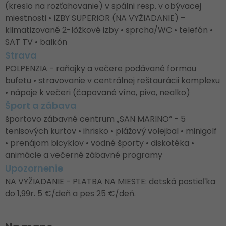
(kreslo na rozťahovanie) v spálni resp. v obývacej
miestnosti • IZBY SUPERIOR (NA VYŽIADANIE) –
klimatizované 2-lôžkové izby • sprcha/WC • telefón •
SAT TV • balkón
Strava
POLPENZIA - raňajky a večere podávané formou
bufetu • stravovanie v centrálnej reštaurácii komplexu
• nápoje k večeri (čapované víno, pivo, nealko)
Šport a zábava
športovo zábavné centrum „SAN MARINO“ - 5
tenisových kurtov • ihrisko • plážový volejbal • minigolf
• prenájom bicyklov • vodné športy • diskotéka •
animácie a večerné zábavné programy
Upozornenie
NA VYŽIADANIE - PLATBA NA MIESTE: detská postieľka
do 1,99r. 5 €/deň a pes 25 €/deň.