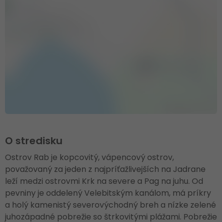
O stredisku
Ostrov Rab je kopcovitý, vápencový ostrov,
považovaný za jeden z najpríťažlivejších na Jadrane
leží medzi ostrovmi Krk na severe a Pag na juhu. Od
pevniny je oddelený Velebitským kanálom, má príkry
a holý kamenistý severovýchodný breh a nízke zelené
juhozápadné pobrežie so štrkovitými plážami. Pobrežie