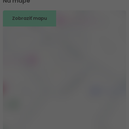
Na mape
Zobraziť mapu