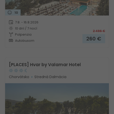
10
7.8. - 16.8.2026
10 dní / 7 nocí
2 496
€
Polpenzia
260
€
Autobusom
[PLACES] Hvar by Valamar Hotel
Chorvátsko
Stredná Dalmácia