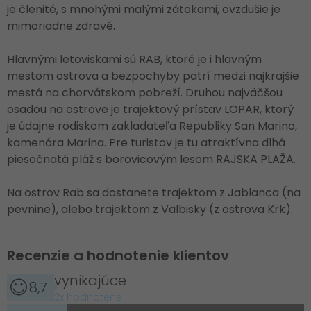
je členité, s mnohými malými zátokami, ovzdušie je
mimoriadne zdravé.
Hlavnými letoviskami sú RAB, ktoré je i hlavným
mestom ostrova a bezpochyby patrí medzi najkrajšie
mestá na chorvátskom pobreží. Druhou najväčšou
osadou na ostrove je trajektový prístav LOPAR, ktorý
je údajne rodiskom zakladateľa Republiky San Marino,
kamenára Marina. Pre turistov je tu atraktívna dlhá
piesočnatá pláž s borovicovým lesom RAJSKA PLAŽA.
Na ostrov Rab sa dostanete trajektom z Jablanca (na
pevnine), alebo trajektom z Valbisky (z ostrova Krk).
Recenzie a hodnotenie klientov
vynikajúce
8,7
2x hodnotené