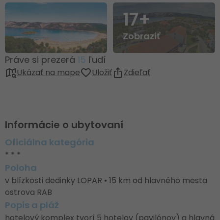
17+
Zobraziť
Práve si prezerá
15
ľudí
Ukázať na mape
Uložiť
Zdieľať
Informácie o ubytovaní
Oficiálna kategória
* * *
Poloha
v blízkosti dedinky LOPAR • 15 km od hlavného mesta
ostrova RAB
Popis a pláž
hotelový komplex tvorí 5 hotelov (pavilónov) a hlavná