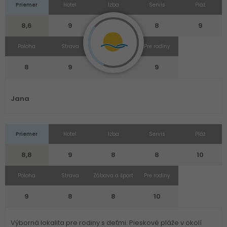
Priemer
Hotel
Izba
Servis
Pláž
8,6
9
9
8
9
Poloha
Strava
Zábava a šport
Pre rodiny
8
9
8
9
Jana
Priemer
Hotel
Izba
Servis
Pláž
8,8
9
8
8
10
Poloha
Strava
Zábava a šport
Pre rodiny
9
8
8
10
Výborná lokalita pre rodiny s deťmi. Pieskové pláže v okolí