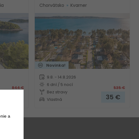
ia
Chorvátsko
Kvarner
Novinka!
9.8. - 14.8.2026
6 dní / 5 nocí
844
€
535
€
Bez stravy
185
€
35
€
Vlastná
nie a