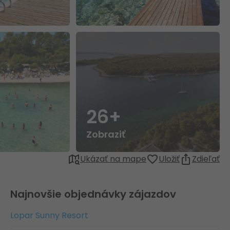
26+
Zobraziť
Ukázať na mape
Uložiť
Zdieľať
Najnovšie objednávky zájazdov
Lopar Sunny Resort