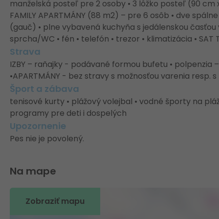
manželská posteľ pre 2 osoby • 3 lôžko posteľ (90 cm 
FAMILY APARTMÁNY (88 m2) – pre 6 osôb • dve spálne s
(gauč) • plne vybavená kuchyňa s jedálenskou časťou v
sprcha/WC • fén • telefón • trezor • klimatizácia • SAT 
Strava
IZBY – raňajky - podávané formou bufetu • polpenzia
•APARTMÁNY - bez stravy s možnosťou varenia resp. s
Šport a zábava
tenisové kurty • plážový volejbal • vodné športy na plá
programy pre deti i dospelých
Upozornenie
Pes nie je povolený.
Na mape
Zobraziť mapu