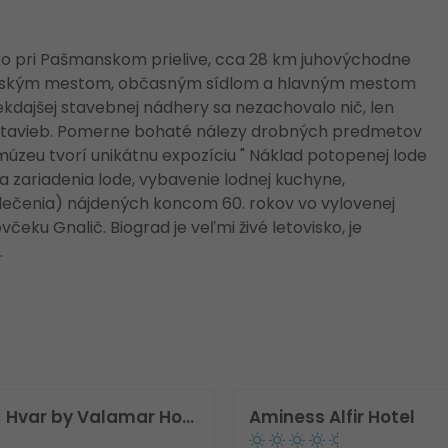
o pri Pašmanskom prielive, cca 28 km juhovýchodne
ráľovským mestom, občasným sídlom a hlavným mestom
 niekdajšej stavebnej nádhery sa nezachovalo nič, len
 stavieb. Pomerne bohaté nálezy drobných predmetov
zeu tvorí unikátnu expozíciu " Náklad potopenej lode
e a zariadenia lode, vybavenie lodnej kuchyne,
ečenia) nájdených koncom 60. rokov vo vylovenej
včeku Gnalič. Biograd je veľmi živé letovisko, je
.
[PLACES] Hvar by Valamar Hotel
Aminess Alfir Hotel