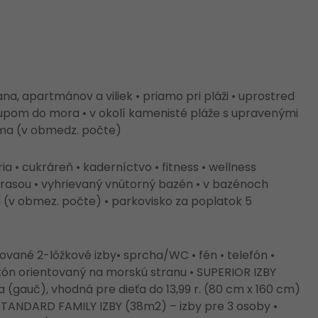
ana, apartmánov a viliek • priamo pri pláži • uprostred
tupom do mora • v okolí kamenisté pláže s upravenými
arma (v obmedz. počte)
ia • cukráreň • kaderníctvo • fitness • wellness
asou • vyhrievaný vnútorný bazén • v bazénoch
 (v obmez. počte) • parkovisko za poplatok 5
vané 2-lôžkové izby• sprcha/WC • fén • telefón •
balkón orientovaný na morskú stranu • SUPERIOR IZBY
ka (gauč), vhodná pre dieťa do 13,99 r. (80 cm x 160 cm)
 STANDARD FAMILY IZBY (38m2) – izby pre 3 osoby •