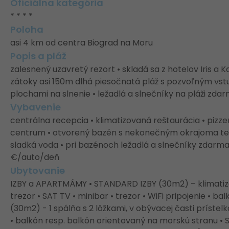
Oficiálna kategória
* * * *
Poloha
asi 4 km od centra Biograd na Moru
Popis a pláž
zalesnený uzavretý rezort • skladá sa z hotelov Iris a K
zátoky asi 150m dlhá piesočnatá pláž s pozvoľným vs
plochami na slnenie • ležadlá a slnečníky na pláži zd
Vybavenie
centrálna recepcia • klimatizovaná reštaurácia • pizzer
centrum • otvorený bazén s nekonečným okrajoma ter
sladká voda • pri bazénoch ležadlá a slnečníky zdarma
€/auto/deň
Ubytovanie
IZBY a APARTMÁMY • STANDARD IZBY (30m2) – klimatizo
trezor • SAT TV • minibar • trezor • WiFi pripojenie • 
(30m2) - 1 spálňa s 2 lôžkami, v obývacej časti prístel
• balkón resp. balkón orientovaný na morskú stranu •