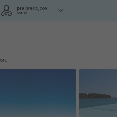
pre predajcov
vstup
oru