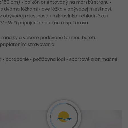
x 180 cm) • balkón orientovaný na morskú stranu •
 dvoma lôžkami • dve lôžka v obývacej miestnosti
 obývacej miestnosti • mikrovlnka • chladnička •
TV • WiFi pripojenie • balkón resp. terasa
 – raňajky a večere podávané formou bufetu
 priplatením stravovania
ži • potápanie • požičovňa lodí • športové a animačné