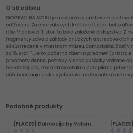
O stredisku
BIOGRAD NA MORU je mestečko s prístavom a letovisk
od Zadaru. Za chorvátskych kráľov v 11. stor. bol k
ríše. V polovici 11. stor. tu bolo založené biskupstvo. Z
fragmenty zdiva a základy antických a stredovekých
sú sústredené v miestnom múzeu. Samostatnú časť v mú
zo 16. stor. ". Je to početná zbierka predmet (prístroj
predmety dennej potreby členov posádky vrátane obl
benátskej lodi, ktorá stroskotala a potopila sa pri ostro
obľúbené najmä ako východisko na Kornatské ostrovy
Podobné produkty
[PLACES] Dalmacija by Valamar Hotel