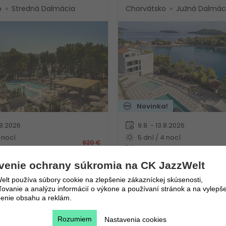
o
Stredná Dalmácia
Chorvátsko
Južná Dalmác
Novinka!
.8.2026
9.8. - 13.8.2026
 nocí
5 dní / 4 nocí
920
€
ia
Polpenzia
384
€
Vlastná
venie ochrany súkromia na CK JazzWelt
lt používa súbory cookie na zlepšenie zákazníckej skúsenosti,
vanie a analýzu informácií o výkone a používaní stránok a na vylepše
enie obsahu a reklám.
Rozumiem
Nastavenia cookies