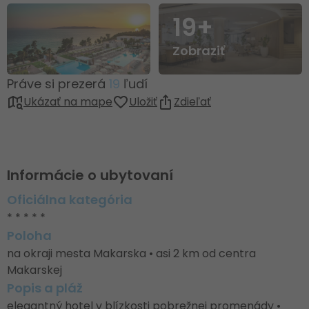
19+
Zobraziť
Práve si prezerá
19
ľudí
Ukázať na mape
Uložiť
Zdieľať
Informácie o ubytovaní
Oficiálna kategória
* * * * *
Poloha
na okraji mesta Makarska • asi 2 km od centra
Makarskej
Popis a pláž
elegantný hotel v blízkosti pobrežnej promenády •