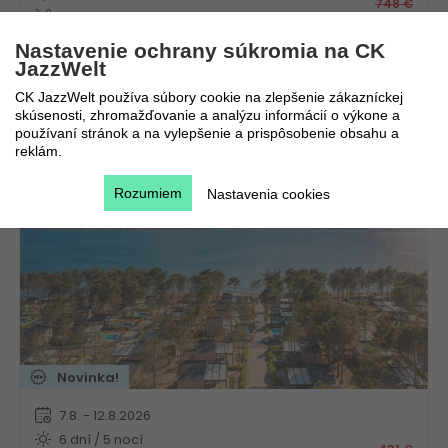
748
€
Polpenzia
185
€
Vlastná
Nastavenie ochrany súkromia na CK
JazzWelt
CK JazzWelt používa súbory cookie na zlepšenie zákazníckej
skúsenosti, zhromažďovanie a analýzu informácií o výkone a
Aminess Camping Villas & Holiday Homes Avalona
používaní stránok a na vylepšenie a prispôsobenie obsahu a
reklám.
Chorvátsko
Kvarner
Rozumiem
Nastavenia cookies
Novinka!
7.8. - 12.8.2026
6 dní / 5 nocí