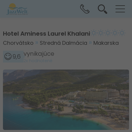
Hotel Aminess Laurel Khalani
Chorvátsko
Stredná Dalmácia
Makarska
vynikajúce
9,6
2x hodnotené