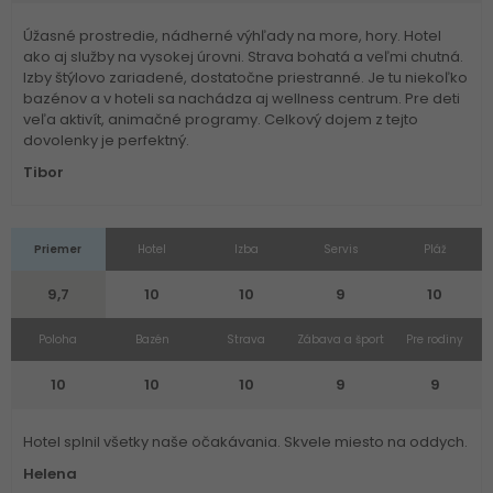
Úžasné prostredie, nádherné výhľady na more, hory. Hotel
ako aj služby na vysokej úrovni. Strava bohatá a veľmi chutná.
Izby štýlovo zariadené, dostatočne priestranné. Je tu niekoľko
bazénov a v hoteli sa nachádza aj wellness centrum. Pre deti
veľa aktivít, animačné programy. Celkový dojem z tejto
dovolenky je perfektný.
Tibor
Priemer
Hotel
Izba
Servis
Pláž
9,7
10
10
9
10
Poloha
Bazén
Strava
Zábava a šport
Pre rodiny
10
10
10
9
9
Hotel splnil všetky naše očakávania. Skvele miesto na oddych.
Helena