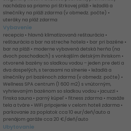
nachádza sa priamo pri štrkovej pláži • ležadlá a
slnečníky na pláži zdarma (v obmedz. počte) •
uteráky na pláž zdarma
Vybavenie
recepcia • hlavná klimatizovaná reštaurácia •
reštaurácia a bar na streche hotela • bar pri bazéne •
bar na pláži • moderne vybavená detská herňa (na
dvoch poschodiach) s vonkajším detským ihriskom •
otvorené bazény so sladkou vodou – jeden pre deti a
dva dospelých, s terasami na slnenie • ležadlá a
slnečníky pri bazénoch zdarma (v obmedz. počte) •
Wellness SPA centrum (1 600 m2) s vnútorným,
vyhrievaným bazénom so sladkou vodou • jacuzzi •
fínska sauna • parný kúpeľ • fitness zdarma • masáže
tela a tváre • WiFi pripojenie v celom hoteli zdarma •
parkovanie za poplatok cca 10 eur/deň/auto a
prenájom garáže cca 20 €/deň/auto
Ubytovanie