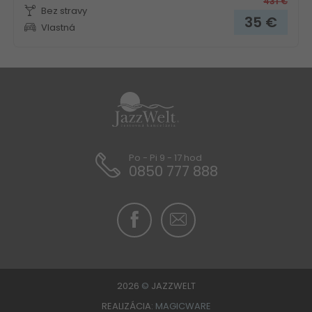
431
€
Bez stravy
35
€
Vlastná
Po - Pi 9 - 17 hod
0850 777 888
2026
©
JAZZWELT
REALIZÁCIA:
MAGICWARE