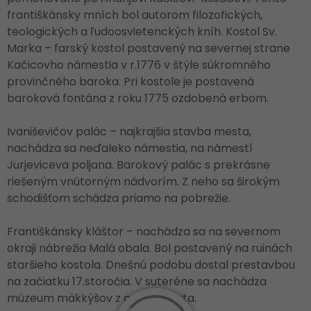
františkánsky mních bol autorom filozofických,
teologických a ľudoosvietenckých kníh. Kostol Sv.
Marka – farský kostol postavený na severnej strane
Kačicovho námestia v r.1776 v štýle súkromného
provinčného baroka. Pri kostole je postavená
baroková fontána z roku 1775 ozdobená erbom.
Ivaniševičov palác – najkrajšia stavba mesta,
nachádza sa neďaleko námestia, na námestí
Jurjeviceva poljana. Barokový palác s prekrásne
riešeným vnútorným nádvorím. Z neho sa širokým
schodišťom schádza priamo na pobrežie.
Františkánsky kláštor – nachádza sa na severnom
okraji nábrežia Malá obala. Bol postavený na ruinách
staršieho kostola. Dnešnú podobu dostal prestavbou
na začiatku 17.storočia. V suteréne sa nachádza
múzeum mäkkýšov z celého sveta.