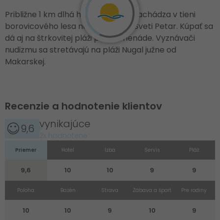
Približne 1 km dlhá hlavná pláž sa nachádza v tieni
borovicového lesa na polostrove Sveti Petar. Kúpať sa
dá aj na štrkovitej pláži pri promenáde. Vyznávači
nudizmu sa stretávajú na pláži Nugal južne od
Makarskej.
Recenzie a hodnotenie klientov
vynikajúce
9,6
2x hodnotené
Priemer
Hotel
Izba
Servis
Pláž
9,6
10
10
9
9
Poloha
Bazén
Strava
Zábava a šport
Pre rodiny
10
10
9
10
9