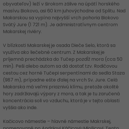
obyvateľov) leží v širokom zálive na úpätí horského
masívu Biokovo, asi 60 km juhovýchodne od Splitu. Nad
Makarskou sa vypína najvyšší vrch pohoria Biokovo
Svätý Jure (1 721 m). Je administratívnym centrom
Makarskej riviéry.
V blízkosti Makarskej je osada Dieče Selo, ktorá sa
využíva ako liečebné centrum. Z Makarskej je
príjemná prechádzka do Tučep pozdĺž mora (cca 50
min). Peši alebo autom sa dá dostať tzv. Rodičovou
cestou cez horné Tučepi serpentínami do sedla Staza
(987 m), prípadne ešte ďalej na vrch Sv. Jure. Celá
Makarska má veľmi priaznivú klímu, pretože okolité
hory zadržiavajú výpary z mora, a tak je tu zaručená
koncentrácia soli vo vzduchu, ktorá je v tejto oblasti
vyššia ako inde.
Kačicovo námestie – hlavné námestie Makrskej,
pomenované po Andrijovi Káčicovi-Miošicovi. Tento