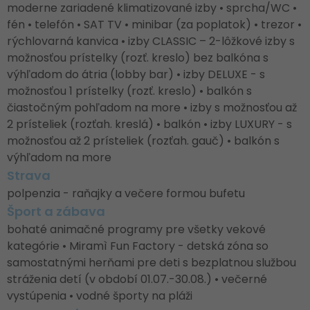
moderne zariadené klimatizované izby • sprcha/WC •
fén • telefón • SAT TV • minibar (za poplatok) • trezor •
rýchlovarná kanvica • izby CLASSIC – 2-lôžkové izby s
možnosťou prístelky (rozť. kreslo) bez balkóna s
výhľadom do átria (lobby bar) • izby DELUXE - s
možnosťou 1 prístelky (rozť. kreslo) • balkón s
čiastočným pohľadom na more • izby s možnosťou až
2 prísteliek (rozťah. kreslá) • balkón • izby LUXURY - s
možnosťou až 2 prísteliek (rozťah. gauč) • balkón s
výhľadom na more
Strava
polpenzia - raňajky a večere formou bufetu
Šport a zábava
bohaté animačné programy pre všetky vekové
kategórie • Miramì Fun Factory - detská zóna so
samostatnými herňami pre deti s bezplatnou službou
stráženia detí (v období 01.07.-30.08.) • večerné
vystúpenia • vodné športy na pláži