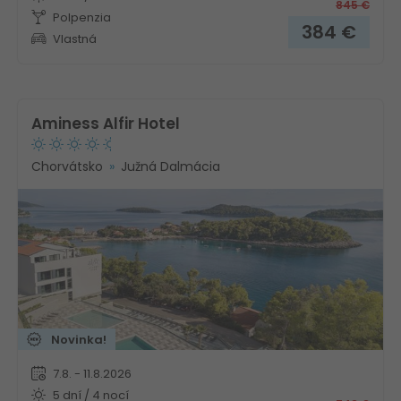
845
€
Polpenzia
384
€
Vlastná
Aminess Alfir Hotel
Chorvátsko
Južná Dalmácia
Novinka!
7.8. - 11.8.2026
5 dní / 4 nocí