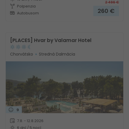
2 496
€
Polpenzia
260
€
Autobusom
[PLACES] Hvar by Valamar Hotel
Chorvátsko
Stredná Dalmácia
9
7.8. - 12.8.2026
6 dní / 5 nocí