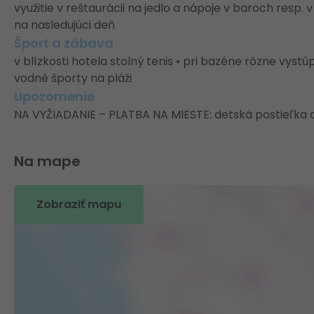
využitie v reštaurácii na jedlo a nápoje v baroch resp.
na nasledujúci deň
Šport a zábava
v blízkosti hotela stolný tenis • pri bazéne rôzne vystúpe
vodné športy na pláži
Upozornenie
NA VYŽIADANIE – PLATBA NA MIESTE: detská postieľka d
Na mape
Zobraziť mapu