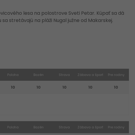
ovicového lesa na polostrove Sveti Petar. Kúpať sa dá
 sa stretávajú na pláži Nugal južne od Makarskej.
Poloha
Bazén
Strava
Zábava a šport
Pre rodiny
10
10
10
10
10
Poloha
Bazén
Strava
Zábava a šport
Pre rodiny