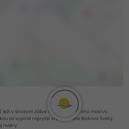
leží v širokom zálive na úpätí horského masívu
kou sa vypína najvyšší vrch pohoria Biokovo Svätý
riviéry.