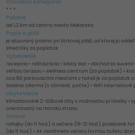
Oficiálna kategória
* * *
Poloha
asi 1,2 km od centra mesta Makarska
Popis a pláž
je situovaný priamo pri štrkovej pláži, od ktorej ju od
slnečníky za poplatok
Vybavenie
recepcia • reštaurácia • lobby bar • obchod so suvení
veľkou terasou • wellness centrum (za poplatok) • ko
cca 80 parkovacími miestami v hoteli je za poplatok c
bazéne zdarma (v obmedz. počte) • WiFi internetové p
Ubytovanie
klimatizované 2-lôžkové izby s možnosťou prístelky • s
orientovaný na morskú stranu
Strava
raňajky (do 11 hod.) a večere (19-21 hod.) podávané f
(do 11 hod.) • Ak nestihnete večeru formou bufetu dos