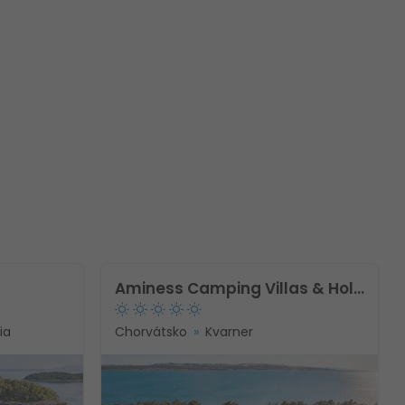
Aminess Camping Villas & Holiday Homes Avalona
ia
Chorvátsko
Kvarner