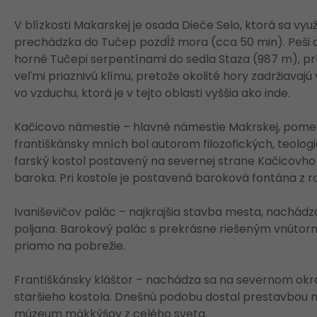
V blízkosti Makarskej je osada Dieče Selo, ktorá sa vy
prechádzka do Tučep pozdĺž mora (cca 50 min). Peši a
horné Tučepi serpentínami do sedla Staza (987 m), pr
veľmi priaznivú klímu, pretože okolité hory zadržiavajú
vo vzduchu, ktorá je v tejto oblasti vyššia ako inde.
Kačicovo námestie – hlavné námestie Makrskej, pomen
františkánsky mních bol autorom filozofických, teolog
farský kostol postavený na severnej strane Kačicovho
baroka. Pri kostole je postavená baroková fontána z 
Ivaniševičov palác – najkrajšia stavba mesta, nachád
poljana. Barokový palác s prekrásne riešeným vnúto
priamo na pobrežie.
Františkánsky kláštor – nachádza sa na severnom okra
staršieho kostola. Dnešnú podobu dostal prestavbou n
múzeum mäkkýšov z celého sveta.