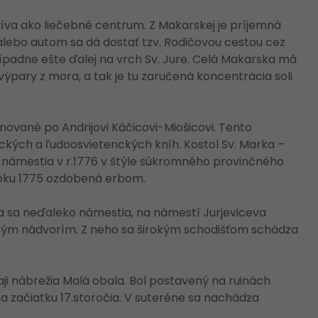
užíva ako liečebné centrum. Z Makarskej je príjemná
lebo autom sa dá dostať tzv. Rodičovou cestou cez
ípadne ešte ďalej na vrch Sv. Jure. Celá Makarska má
 výpary z mora, a tak je tu zaručená koncentrácia soli
ované po Andrijovi Káčicovi-Miošicovi. Tento
ických a ľudoosvietenckých kníh. Kostol Sv. Marka –
 námestia v r.1776 v štýle súkromného provinčného
roku 1775 ozdobená erbom.
za sa neďaleko námestia, na námestí Jurjeviceva
rným nádvorím. Z neho sa širokým schodišťom schádza
ji nábrežia Malá obala. Bol postavený na ruinách
a začiatku 17.storočia. V suteréne sa nachádza