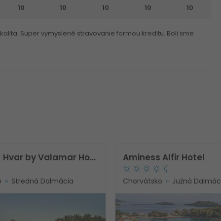
10
10
10
10
10
lokalita. Super vymyslené stravovanie formou kreditu. Boli sme
[PLACES] Hvar by Valamar Hotel
Aminess Alfir Hotel
o
Stredná Dalmácia
Chorvátsko
Južná Dalmác