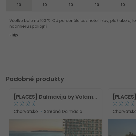
10
10
10
10
10
Všetko bolo na 100 %. Od personálu cez hotel, izby, pláž ako aj 
nadmieru spokojní.
Filip
Podobné produkty
[PLACES] Dalmacija by Valamar Hotel
Chorvátsko
Stredná Dalmácia
Chorvátsk