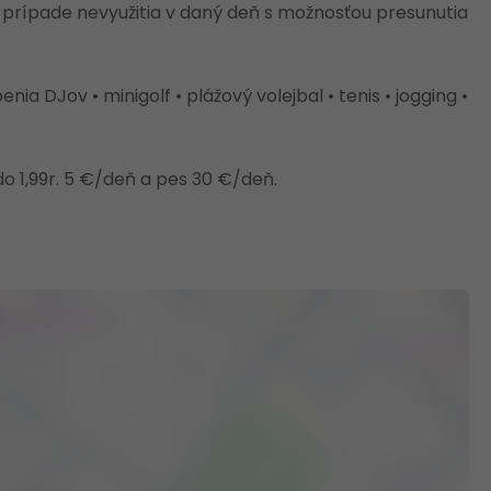
 v prípade nevyužitia v daný deň s možnosťou presunutia
nia DJov • minigolf • plážový volejbal • tenis • jogging •
o 1,99r. 5 €/deň a pes 30 €/deň.