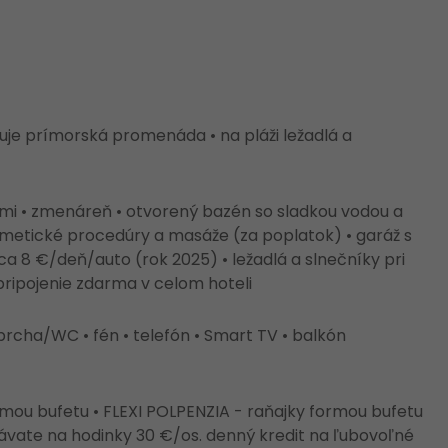
deľuje prímorská promenáda • na pláži ležadlá a
rmi • zmenáreň • otvorený bazén so sladkou vodou a
zmetické procedúry a masáže (za poplatok) • garáž s
ca 8 €/deň/auto (rok 2025) • ležadlá a slnečníky pri
ripojenie zdarma v celom hoteli
prcha/WC • fén • telefón • Smart TV • balkón
ormou bufetu • FLEXI POLPENZIA - raňajky formou bufetu
távate na hodinky 30 €/os. denný kredit na ľubovoľné