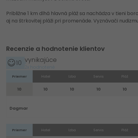
Približne 1 km dlhá hlavná pláž sa nachádza v tieni bor
aj na štrkovitej pláži pri promenáde. Vyznávači nudizmu
Recenzie a hodnotenie klientov
vynikajúce
10
2x hodnotené
Priemer
Hotel
Izba
Servis
Pláž
10
10
10
10
10
Dagmar
Priemer
Hotel
Izba
Servis
Pláž