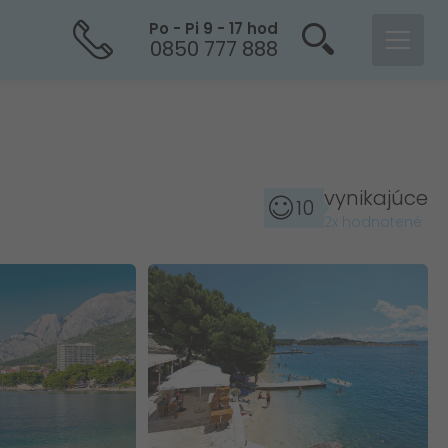
Po - Pi 9 - 17 hod
0850 777 888
vynikajúce
10
2x hodnotené