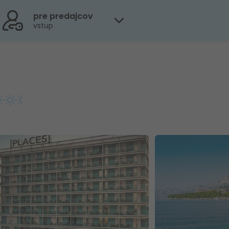
pre predajcov
vstup