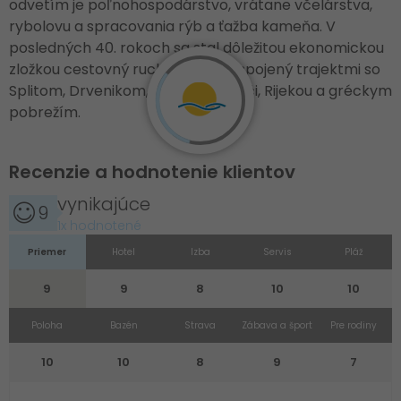
odvetím je poľnohospodárstvo, vrátane včelárstva,
rybolovu a spracovania rýb a ťažba kameňa. V
posledných 40. rokoch sa stal dôležitou ekonomickou
zložkou cestovný ruch. Ostrov je spojený trajektmi so
Splitom, Drvenikom, Bolom na Brači, Rijekou a gréckym
pobrežím.
Recenzie a hodnotenie klientov
vynikajúce
9
1x hodnotené
Priemer
Hotel
Izba
Servis
Pláž
9
9
8
10
10
Poloha
Bazén
Strava
Zábava a šport
Pre rodiny
10
10
8
9
7