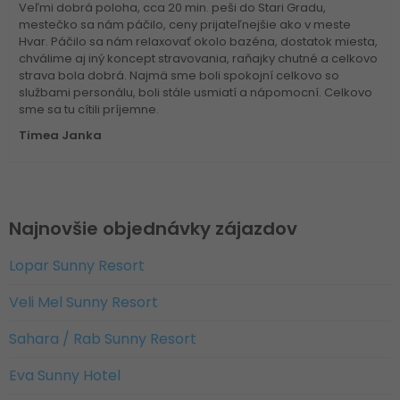
Veľmi dobrá poloha, cca 20 min. peši do Stari Gradu,
mestečko sa nám páčilo, ceny prijateľnejšie ako v meste
Hvar. Páčilo sa nám relaxovať okolo bazéna, dostatok miesta,
chválime aj iný koncept stravovania, raňajky chutné a celkovo
strava bola dobrá. Najmä sme boli spokojní celkovo so
službami personálu, boli stále usmiatí a nápomocní. Celkovo
sme sa tu cítili príjemne.
Timea Janka
Najnovšie objednávky zájazdov
Lopar Sunny Resort
Veli Mel Sunny Resort
Sahara / Rab Sunny Resort
Eva Sunny Hotel