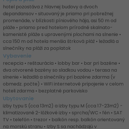
hotel pozostáva z hlavnej budovy a dvoch
depandansov • situovaný je priamo pri pobrežnej
promenáde, v blízkosti píniového hája, asi 50 m od
pláže • priamo pred hotelom prírodné skalnato-
kamenisté pláže s upravenými plochami na slnenie •
cca 150 m od hotela menšia štrková pláž • ležadlá a
slnečníky na pláži za poplatok
Vybavenie
recepcia • reštaurácia • lobby bar • bar pri bazéne •
dva otvorené bazény so sladkou vodou • terasa na
slnenie • ležadlá a slnečníky pri bazéne zdarma (v
obmedz. počte) • WiFi internetové pripojenie v celom
hoteli zdarma • bezplatné parkovisko
Ubytovanie
izby typu S (cca 13m2) a izby typu M (cca 17-23m2) -
klimatizované 2-lôžkové izby • sprcha/WC • fén • SAT
TV • telefón • trezor • balkón resp. balkón orientovaný
na morskú stranu • Izby S sa nachádzajú v