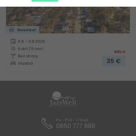
Novinka!
6.8. - 11.8.2026
6 dní / 5 nocí
895
€
Bez stravy
35
€
Vlastná
Po - Pi 9 - 17 hod
0850 777 888