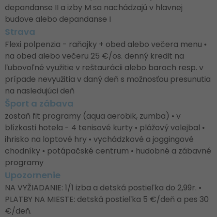
depandanse II a izby M sa nachádzajú v hlavnej
budove alebo depandanse I
Strava
Flexi polpenzia - raňajky + obed alebo večera menu •
na obed alebo večeru 25 €/os. denný kredit na
ľubovoľné využitie v reštaurácii alebo baroch resp. v
prípade nevyužitia v daný deň s možnosťou presunutia
na nasledujúci deň
Šport a zábava
zostaň fit programy (aqua aerobik, zumba) • v
blízkosti hotela - 4 tenisové kurty • plážový volejbal •
ihrisko na loptové hry • vychádzkové a joggingové
chodníky • potápačské centrum • hudobné a zábavné
programy
Upozornenie
NA VYŽIADANIE: 1/1 izba a detská postieľka do 2,99r. •
PLATBY NA MIESTE: detská postieľka 5 €/deň a pes 30
€/deň.