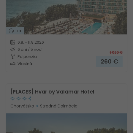
10
6.8. - 11.8.2026
6 dní / 5 nocí
1 020
€
Polpenzia
260
€
Vlastná
[PLACES] Hvar by Valamar Hotel
Chorvátsko
Stredná Dalmácia