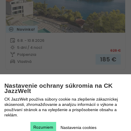
Novinka!
6.8. - 10.8.2026
5 dní / 4 nocí
628
€
Polpenzia
185
€
Vlastná
Nastavenie ochrany súkromia na CK
Aminess Camping Villas & Holiday Homes Avalona
JazzWelt
CK JazzWelt používa súbory cookie na zlepšenie zákazníckej
Chorvátsko
Kvarner
skúsenosti, zhromažďovanie a analýzu informácií o výkone a
používaní stránok a na vylepšenie a prispôsobenie obsahu a
reklám.
Rozumiem
Nastavenia cookies