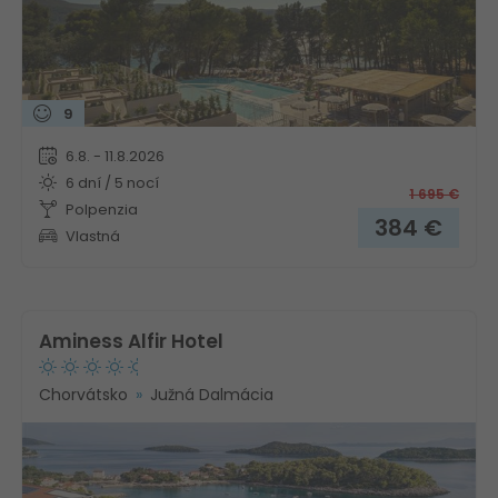
9
6.8. - 11.8.2026
6 dní / 5 nocí
1 695
€
Polpenzia
384
€
Vlastná
Aminess Alfir Hotel
Chorvátsko
Južná Dalmácia