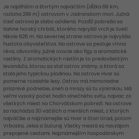
Je najdlhším a štvrtým najväčším (dĺžka 68 km,
rozloha 299 m) ostrovom v Jadranskom mori. Južná
časť ostrova je slabo osídlená. Pozdĺž pobrežia sa
tiahne horský chrbát, ktorého najvyšší vrch je Sveti
Nikole 626 m. Na severnej strane ostrova je najvyššia
hustota obyvateľstva. Na ostrove sa pestuje vínna
réva, olivovníky, južné ovocie ako figy a aromatické
rastliny. Z aromatických rastlín je to predovšetkým
levanduľa, ktorou sa stal ostrov známy, a ktorá sa
stala jeho typickou plodinou. Na ostrove Hvar sú
pomerne rozsiahle lesy. Ostrov má mimoriadne
priaznivé podnebie, sneh a mrazy sú tu výnimkou. Má
veľmi vysoký počet hodín slnečného svitu, najviac zo
všetkých miest na Chorvátskom pobreží. Na ostrove
sa nachádza 30 väčších a menších miest, z ktorých
najväčšie a najznámejšie sú Hvar a Stari Grad, potom
Vrboska, Jelsa a Sućuraj. Všetky mestá sú navzájom
prepojené cestami. Najznámejším hospodárskym