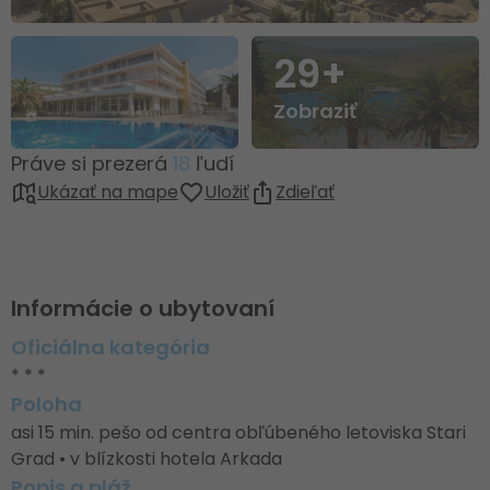
29+
Zobraziť
Práve si prezerá
18
ľudí
Ukázať na mape
Uložiť
Zdieľať
Informácie o ubytovaní
Oficiálna kategória
* * *
Poloha
asi 15 min. pešo od centra obľúbeného letoviska Stari
Grad • v blízkosti hotela Arkada
Popis a pláž