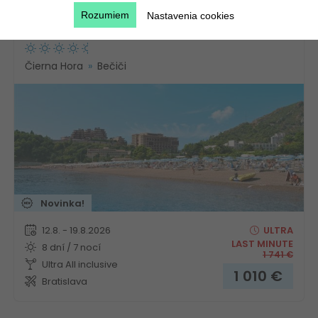
Rozumiem
Nastavenia cookies
Hotel Tara
Čierna Hora
Bečiči
Novinka!
12.8. - 19.8.2026
ULTRA
LAST MINUTE
8 dní / 7 nocí
1 741
€
Ultra All inclusive
1 010
€
Bratislava