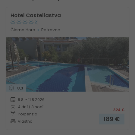
Hotel Castellastva
Čierna Hora
Petrovac
8,3
8.8. - 11.8.2026
4 dní / 3 nocí
324
€
Polpenzia
189
€
Vlastná