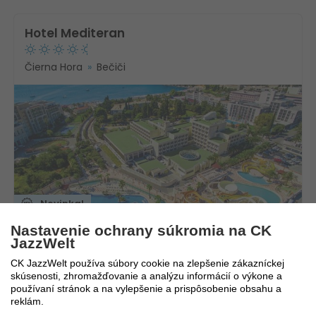
Hotel Mediteran
Čierna Hora
Bečiči
Novinka!
Nastavenie ochrany súkromia na CK
12.8. - 19.8.2026
ULTRA
JazzWelt
LAST MINUTE
8 dní / 7 nocí
1 946
€
Ultra All inclusive
CK JazzWelt používa súbory cookie na zlepšenie zákazníckej
1 135
€
skúsenosti, zhromažďovanie a analýzu informácií o výkone a
Bratislava
používaní stránok a na vylepšenie a prispôsobenie obsahu a
reklám.