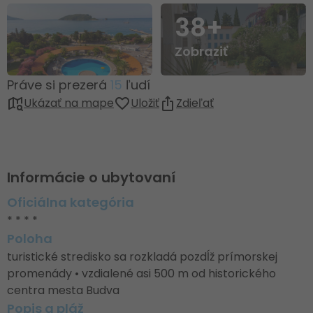
38+
Zobraziť
Práve si prezerá
15
ľudí
Ukázať na mape
Uložiť
Zdieľať
Informácie o ubytovaní
Oficiálna kategória
* * * *
Poloha
turistické stredisko sa rozkladá pozdĺž prímorskej
promenády • vzdialené asi 500 m od historického
centra mesta Budva
Popis a pláž