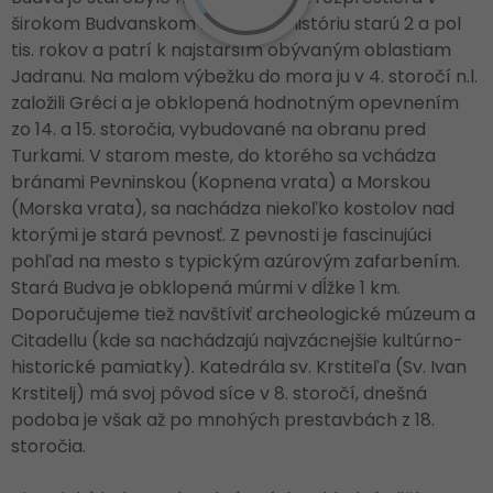
širokom Budvanskom zálive. Má históriu starú 2 a pol
tis. rokov a patrí k najstarším obývaným oblastiam
Jadranu. Na malom výbežku do mora ju v 4. storočí n.l.
založili Gréci a je obklopená hodnotným opevnením
zo 14. a 15. storočia, vybudované na obranu pred
Turkami. V starom meste, do ktorého sa vchádza
bránami Pevninskou (Kopnena vrata) a Morskou
(Morska vrata), sa nachádza niekoľko kostolov nad
ktorými je stará pevnosť. Z pevnosti je fascinujúci
pohľad na mesto s typickým azúrovým zafarbením.
Stará Budva je obklopená múrmi v dĺžke 1 km.
Doporučujeme tiež navštíviť archeologické múzeum a
Citadellu (kde sa nachádzajú najvzácnejšie kultúrno-
historické pamiatky). Katedrála sv. Krstiteľa (Sv. Ivan
Krstitelj) má svoj pôvod síce v 8. storočí, dnešná
podoba je však až po mnohých prestavbách z 18.
storočia.