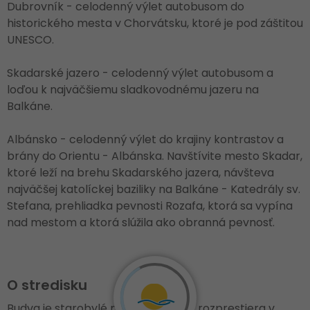
Dubrovník - celodenný výlet autobusom do
historického mesta v Chorvátsku, ktoré je pod záštitou
UNESCO.
Skadarské jazero - celodenný výlet autobusom a
loďou k najväčšiemu sladkovodnému jazeru na
Balkáne.
Albánsko - celodenný výlet do krajiny kontrastov a
brány do Orientu - Albánska. Navštívite mesto Skadar,
ktoré leží na brehu Skadarského jazera, návšteva
najväčšej katolíckej baziliky na Balkáne - Katedrály sv.
Stefana, prehliadka pevnosti Rozafa, ktorá sa vypína
nad mestom a ktorá slúžila ako obranná pevnosť.
O stredisku
Budva je starobylé mesto, ktoré sa rozprestiera v