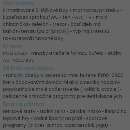
Ubytovanie
klimatizované 2-lôžkové izby s možnosťou prístelky •
kúpeľňa so sprchou/WC • fén • SAT-TV • malá
chladnička • telefón • trezor • časť izieb má
balkón/terasu (za príplatok) • typ PREMIUM sú
novozrekonštruované izby
Strava
POLPENZIA- raňajky a večere formou bufetu • služby
ALL INCLUSIVE
All Inclusive služby
• raňajky, obedy a večere formou bufetu• 10:00–23:00
bar s čapovanými domácimi alko a nealko nápojmi•
popoludňajšie malé občerstvenie ( koláčik, ovocie )•
celodenné animačné programy pre deti i dospelých
Šport a zábava
tenisové kurty • stolný tenis • detské ihrisko • ihriská na
loptové hry • vodné športy na pláži • športové
programy (pilates, zumba, aqua aerobik, joga) •