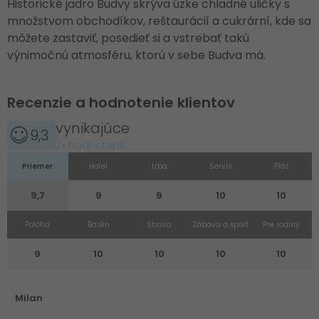
Historické jadro Budvy skrýva úzke chladné uličky s
množstvom obchodíkov, reštaurácií a cukrární, kde sa
môžete zastaviť, posedieť si a vstrebať takú
výnimočnú atmosféru, ktorú v sebe Budva má.
Recenzie a hodnotenie klientov
vynikajúce
9,3
2x hodnotené
Priemer
Hotel
Izba
Servis
Pláž
9,7
9
9
10
10
Poloha
Bazén
Strava
Zábava a šport
Pre rodiny
9
10
10
10
10
Milan