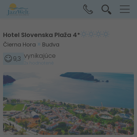
Hotel Slovenska Plaža 4*
Čierna Hora
Budva
vynikajúce
9,3
2x hodnotené