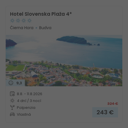
Hotel Slovenska Plaža 4*
Čierna Hora
Budva
9,3
8.8. - 11.8.2026
4 dní / 3 nocí
324
€
Polpenzia
243
€
Vlastná