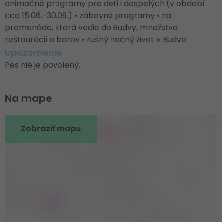
animačné programy pre deti i dospelých (v období
cca 15.06.-30.09.) • zábavné programy • na
promenáde, ktorá vedie do Budvy, množstvo
reštaurácií a barov • rušný nočný život v Budve
Upozornenie
Pes nie je povolený.
Na mape
Zobraziť mapu