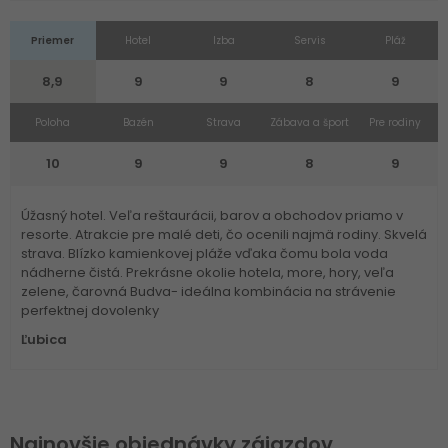
Priemer
Hotel
Izba
Servis
Pláž
8,9
9
9
8
9
Poloha
Bazén
Strava
Zábava a šport
Pre rodiny
10
9
9
8
9
Úžasný hotel. Veľa reštaurácii, barov a obchodov priamo v
resorte. Atrakcie pre malé deti, čo ocenili najmä rodiny. Skvelá
strava. Blízko kamienkovej pláže vďaka čomu bola voda
nádherne čistá. Prekrásne okolie hotela, more, hory, veľa
zelene, čarovná Budva- ideálna kombinácia na strávenie
perfektnej dovolenky
Ľubica
Najnovšie objednávky zájazdov