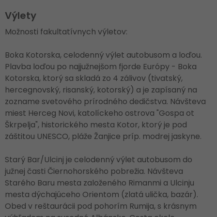
Výlety
Možnosti fakultatívnych výletov:
Boka Kotorska, celodenný výlet autobusom a loďou.
Plavba loďou po najjužnejšom fjorde Európy - Boka
Kotorska, ktorý sa skladá zo 4 zálivov (tivatský,
hercegnovský, risanský, kotorský) a je zapísaný na
zozname svetového prírodného dedičstva. Návšteva
miest Herceg Novi, katolíckeho ostrova "Gospa ot
Škrpelja", historického mesta Kotor, ktorý je pod
záštitou UNESCO, pláže Žanjice príp. modrej jaskyne.
Starý Bar/Ulcinj je celodenný výlet autobusom do
južnej časti Čiernohorského pobrežia. Návšteva
Starého Baru mesta založeného Rimanmi a Ulcinju
mesta dýchajúceho Orientom (zlatá ulička, bazár).
Obed v reštaurácii pod pohorím Rumija, s krásnym