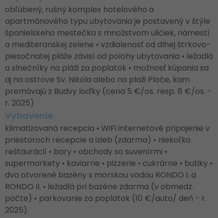
obľúbený, rušný komplex hotelového a
apartmánového typu ubytovania je postavený v štýle
španielskeho mestečka s množstvom uličiek, námestí
a mediteranskej zelene • vzdialenosť od dlhej štrkovo-
piesočnatej pláže závisí od polohy ubytovania • ležadlá
a slnečníky na pláži za poplatok • možnosť kúpania sa
aj na ostrove Sv. Nikola alebo na plaži Ploče, kam
premávajú z Budvy loďky (cena 5 €/os. resp. 8 €/os. -
r. 2025)
Vybavenie
klimatizovaná recepcia • WiFi internetové pripojenie v
priestoroch recepcie a izieb (zdarma) • niekoľko
reštaurácií • bary • obchody so suvenírmi •
supermarkety • kaviarne • pizzerie • cukrárne • butiky •
dva otvorené bazény s morskou vodou RONDO I. a
RONDO II. • ležadlá pri bazéne zdarma (v obmedz.
počte) • parkovanie za poplatok (10 €/auto/ deň - r.
2025).