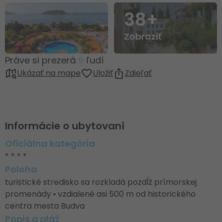
38+
Zobraziť
Práve si prezerá
9
ľudí
Ukázať na mape
Uložiť
Zdieľať
Informácie o ubytovaní
Oficiálna kategória
* * * *
Poloha
turistické stredisko sa rozkladá pozdĺž prímorskej
promenády • vzdialené asi 500 m od historického
centra mesta Budva
Popis a pláž