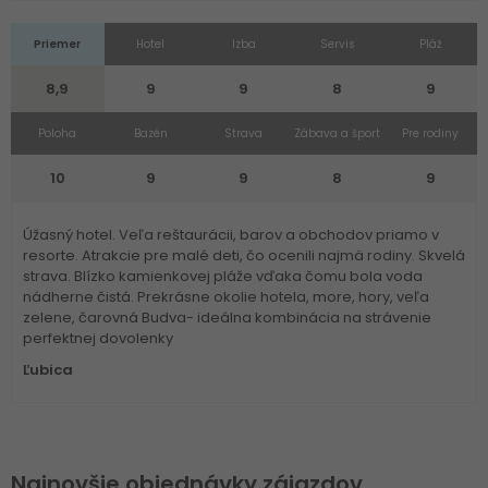
Priemer
Hotel
Izba
Servis
Pláž
8,9
9
9
8
9
Poloha
Bazén
Strava
Zábava a šport
Pre rodiny
10
9
9
8
9
Úžasný hotel. Veľa reštaurácii, barov a obchodov priamo v
resorte. Atrakcie pre malé deti, čo ocenili najmä rodiny. Skvelá
strava. Blízko kamienkovej pláže vďaka čomu bola voda
nádherne čistá. Prekrásne okolie hotela, more, hory, veľa
zelene, čarovná Budva- ideálna kombinácia na strávenie
perfektnej dovolenky
Ľubica
Najnovšie objednávky zájazdov