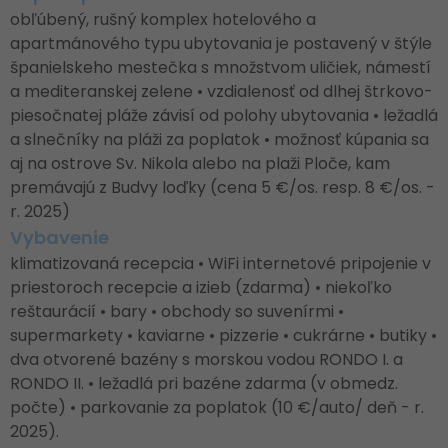
obľúbený, rušný komplex hotelového a
apartmánového typu ubytovania je postavený v štýle
španielskeho mestečka s množstvom uličiek, námestí
a mediteranskej zelene • vzdialenosť od dlhej štrkovo-
piesočnatej pláže závisí od polohy ubytovania • ležadlá
a slnečníky na pláži za poplatok • možnosť kúpania sa
aj na ostrove Sv. Nikola alebo na plaži Ploče, kam
premávajú z Budvy loďky (cena 5 €/os. resp. 8 €/os. -
r. 2025)
Vybavenie
klimatizovaná recepcia • WiFi internetové pripojenie v
priestoroch recepcie a izieb (zdarma) • niekoľko
reštaurácií • bary • obchody so suvenírmi •
supermarkety • kaviarne • pizzerie • cukrárne • butiky •
dva otvorené bazény s morskou vodou RONDO I. a
RONDO II. • ležadlá pri bazéne zdarma (v obmedz.
počte) • parkovanie za poplatok (10 €/auto/ deň - r.
2025).