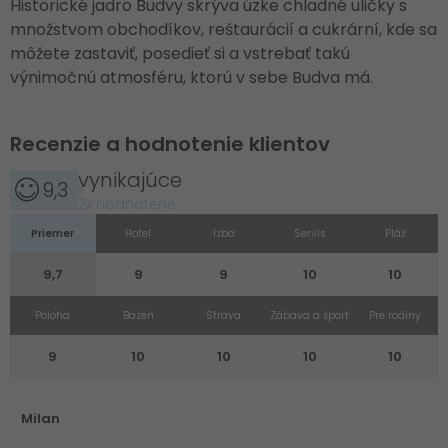
Historické jadro Budvy skrýva úzke chladné uličky s
množstvom obchodíkov, reštaurácií a cukrární, kde sa
môžete zastaviť, posedieť si a vstrebať takú
výnimočnú atmosféru, ktorú v sebe Budva má.
Recenzie a hodnotenie klientov
vynikajúce
9,3
2x hodnotené
Priemer
Hotel
Izba
Servis
Pláž
9,7
9
9
10
10
Poloha
Bazén
Strava
Zábava a šport
Pre rodiny
9
10
10
10
10
Milan