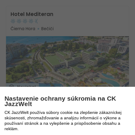
Hotel Mediteran
Čierna Hora
Bečiči
Novinka!
Nastavenie ochrany súkromia na CK
12.8. - 19.8.2026
ULTRA
JazzWelt
LAST MINUTE
8 dní / 7 nocí
1 946
€
Ultra All inclusive
CK JazzWelt používa súbory cookie na zlepšenie zákazníckej
1 135
€
skúsenosti, zhromažďovanie a analýzu informácií o výkone a
Bratislava
používaní stránok a na vylepšenie a prispôsobenie obsahu a
reklám.