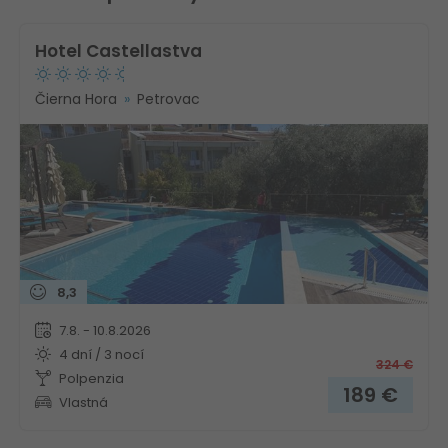
Hotel Castellastva
Čierna Hora
Petrovac
8,3
7.8. - 10.8.2026
4 dní / 3 nocí
324
€
Polpenzia
189
€
Vlastná