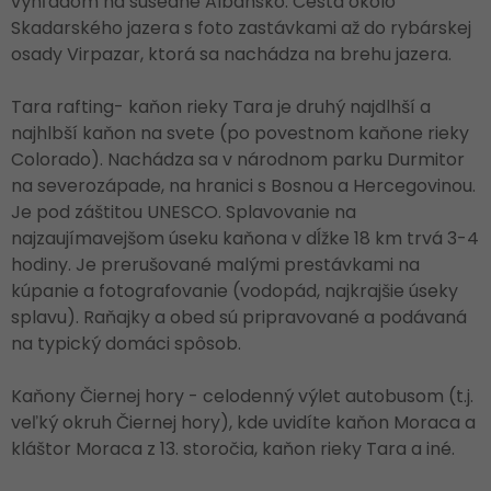
výhľadom na susedné Albánsko. Cesta okolo
Skadarského jazera s foto zastávkami až do rybárskej
osady Virpazar, ktorá sa nachádza na brehu jazera.
Tara rafting- kaňon rieky Tara je druhý najdlhší a
najhlbší kaňon na svete (po povestnom kaňone rieky
Colorado). Nachádza sa v národnom parku Durmitor
na severozápade, na hranici s Bosnou a Hercegovinou.
Je pod záštitou UNESCO. Splavovanie na
najzaujímavejšom úseku kaňona v dĺžke 18 km trvá 3-4
hodiny. Je prerušované malými prestávkami na
kúpanie a fotografovanie (vodopád, najkrajšie úseky
splavu). Raňajky a obed sú pripravované a podávaná
na typický domáci spôsob.
Kaňony Čiernej hory - celodenný výlet autobusom (t.j.
veľký okruh Čiernej hory), kde uvidíte kaňon Moraca a
kláštor Moraca z 13. storočia, kaňon rieky Tara a iné.