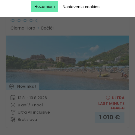
Rozumiem
Nastavenia cookies
Hotel Tara
Čierna Hora
Bečiči
Novinka!
12.8. - 19.8.2026
ULTRA
LAST MINUTE
8 dní / 7 nocí
1 846
€
Ultra All inclusive
1 010
€
Bratislava