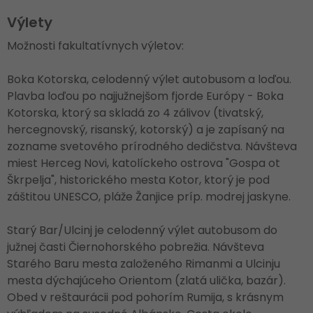
Výlety
Možnosti fakultatívnych výletov:
Boka Kotorska, celodenný výlet autobusom a loďou.
Plavba loďou po najjužnejšom fjorde Európy - Boka
Kotorska, ktorý sa skladá zo 4 zálivov (tivatský,
hercegnovský, risanský, kotorský) a je zapísaný na
zozname svetového prírodného dedičstva. Návšteva
miest Herceg Novi, katolíckeho ostrova "Gospa ot
Škrpelja", historického mesta Kotor, ktorý je pod
záštitou UNESCO, pláže Žanjice príp. modrej jaskyne.
Starý Bar/Ulcinj je celodenný výlet autobusom do
južnej časti Čiernohorského pobrežia. Návšteva
Starého Baru mesta založeného Rimanmi a Ulcinju
mesta dýchajúceho Orientom (zlatá ulička, bazár).
Obed v reštaurácii pod pohorím Rumija, s krásnym