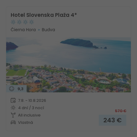
Hotel Slovenska Plaža 4*
Čierna Hora
Budva
9,3
7.8. - 10.8.2026
4 dní / 3 nocí
570
€
All inclusive
243
€
Vlastná