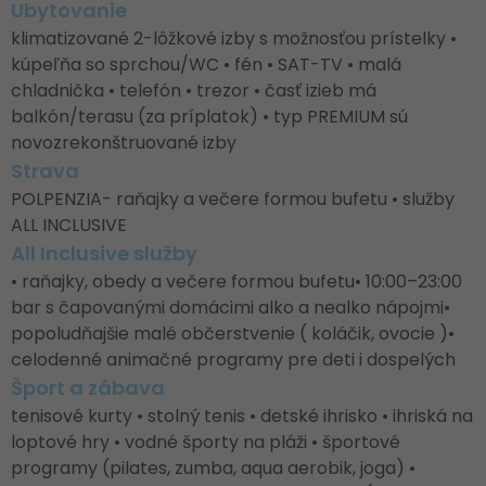
Ubytovanie
klimatizované 2-lôžkové izby s možnosťou prístelky •
kúpeľňa so sprchou/WC • fén • SAT-TV • malá
chladnička • telefón • trezor • časť izieb má
balkón/terasu (za príplatok) • typ PREMIUM sú
novozrekonštruované izby
Strava
POLPENZIA- raňajky a večere formou bufetu • služby
ALL INCLUSIVE
All Inclusive služby
• raňajky, obedy a večere formou bufetu• 10:00–23:00
bar s čapovanými domácimi alko a nealko nápojmi•
popoludňajšie malé občerstvenie ( koláčik, ovocie )•
celodenné animačné programy pre deti i dospelých
Šport a zábava
tenisové kurty • stolný tenis • detské ihrisko • ihriská na
loptové hry • vodné športy na pláži • športové
programy (pilates, zumba, aqua aerobik, joga) •