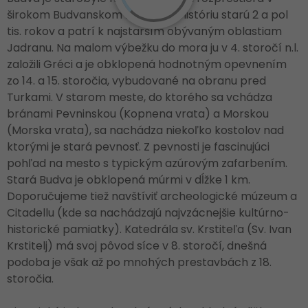
širokom Budvanskom zálive. Má históriu starú 2 a pol
tis. rokov a patrí k najstarším obývaným oblastiam
Jadranu. Na malom výbežku do mora ju v 4. storočí n.l.
založili Gréci a je obklopená hodnotným opevnením
zo 14. a 15. storočia, vybudované na obranu pred
Turkami. V starom meste, do ktorého sa vchádza
bránami Pevninskou (Kopnena vrata) a Morskou
(Morska vrata), sa nachádza niekoľko kostolov nad
ktorými je stará pevnosť. Z pevnosti je fascinujúci
pohľad na mesto s typickým azúrovým zafarbením.
Stará Budva je obklopená múrmi v dĺžke 1 km.
Doporučujeme tiež navštíviť archeologické múzeum a
Citadellu (kde sa nachádzajú najvzácnejšie kultúrno-
historické pamiatky). Katedrála sv. Krstiteľa (Sv. Ivan
Krstitelj) má svoj pôvod síce v 8. storočí, dnešná
podoba je však až po mnohých prestavbách z 18.
storočia.