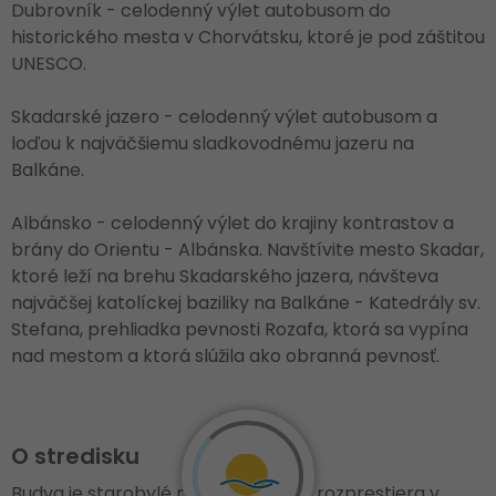
Dubrovník - celodenný výlet autobusom do
historického mesta v Chorvátsku, ktoré je pod záštitou
UNESCO.
Skadarské jazero - celodenný výlet autobusom a
loďou k najväčšiemu sladkovodnému jazeru na
Balkáne.
Albánsko - celodenný výlet do krajiny kontrastov a
brány do Orientu - Albánska. Navštívite mesto Skadar,
ktoré leží na brehu Skadarského jazera, návšteva
najväčšej katolíckej baziliky na Balkáne - Katedrály sv.
Stefana, prehliadka pevnosti Rozafa, ktorá sa vypína
nad mestom a ktorá slúžila ako obranná pevnosť.
O stredisku
Budva je starobylé mesto, ktoré sa rozprestiera v