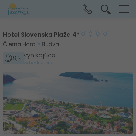
Hotel Slovenska Plaža 4*
Čierna Hora
Budva
vynikajúce
9,3
2x hodnotené