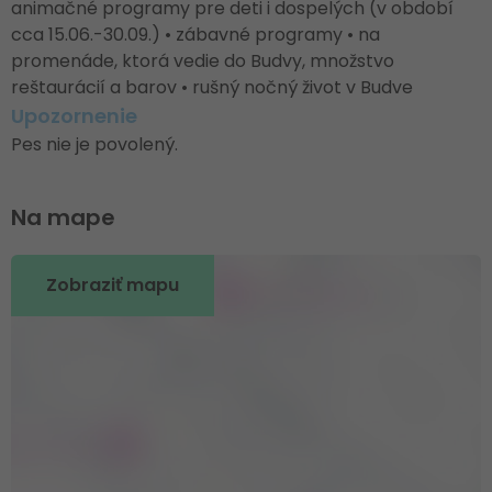
animačné programy pre deti i dospelých (v období
cca 15.06.-30.09.) • zábavné programy • na
promenáde, ktorá vedie do Budvy, množstvo
reštaurácií a barov • rušný nočný život v Budve
Upozornenie
Pes nie je povolený.
Na mape
Zobraziť mapu