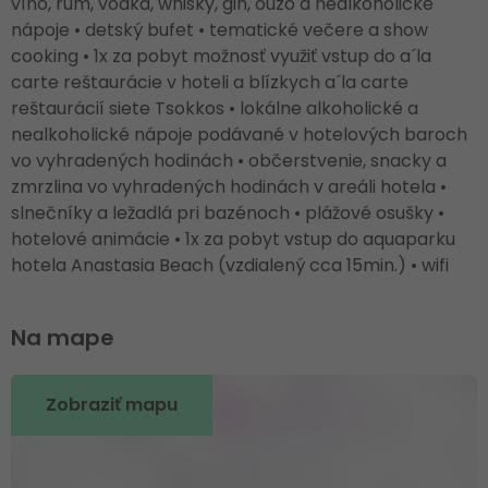
víno, rum, vodka, whisky, gin, ouzo a nealkoholické
nápoje • detský bufet • tematické večere a show
cooking • 1x za pobyt možnosť využiť vstup do a´la
carte reštaurácie v hoteli a blízkych a´la carte
reštaurácií siete Tsokkos • lokálne alkoholické a
nealkoholické nápoje podávané v hotelových baroch
vo vyhradených hodinách • občerstvenie, snacky a
zmrzlina vo vyhradených hodinách v areáli hotela •
slnečníky a ležadlá pri bazénoch • plážové osušky •
hotelové animácie • 1x za pobyt vstup do aquaparku
hotela Anastasia Beach (vzdialený cca 15min.) • wifi
Na mape
Zobraziť mapu