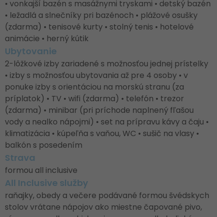
• vonkajší bazén s masážnymi tryskami • detský bazén
• ležadlá a slnečníky pri bazénoch • plážové osušky
(zdarma) • tenisové kurty • stolný tenis • hotelové
animácie • herný kútik
Ubytovanie
2-lôžkové izby zariadené s možnosťou jednej prístelky
• izby s možnosťou ubytovania až pre 4 osoby • v
ponuke izby s orientáciou na morskú stranu (za
príplatok) • TV • wifi (zdarma) • telefón • trezor
(zdarma) • minibar (pri príchode naplnený fľašou
vody a nealko nápojmi) • set na prípravu kávy a čaju •
klimatizácia • kúpeľňa s vaňou, WC • sušič na vlasy •
balkón s posedením
Strava
formou all inclusive
All Inclusive služby
raňajky, obedy a večere podávané formou švédskych
stolov vrátane nápojov ako miestne čapované pivo,