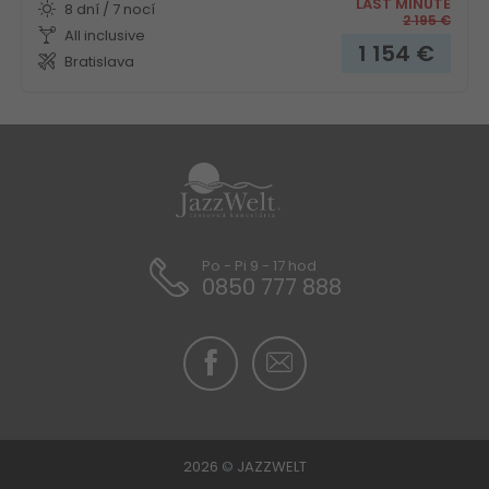
LAST MINUTE
8 dní / 7 nocí
2 195
€
All inclusive
1 154
€
Bratislava
Po - Pi 9 - 17 hod
0850 777 888
2026
©
JAZZWELT