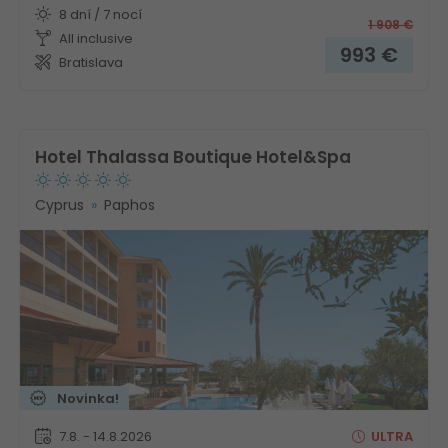
8 dní / 7 nocí
1 908
€
All inclusive
993
€
Bratislava
Hotel Thalassa Boutique Hotel&Spa
Cyprus
Paphos
Novinka!
7.8. - 14.8.2026
ULTRA