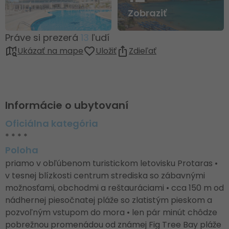
Zobraziť
Práve si prezerá
13
ľudí
Ukázať na mape
Uložiť
Zdieľať
Informácie o ubytovaní
Oficiálna kategória
* * * *
Poloha
priamo v obľúbenom turistickom letovisku Protaras •
v tesnej blízkosti centrum strediska so zábavnými
možnosťami, obchodmi a reštauráciami • cca 150 m od
nádhernej piesočnatej pláže so zlatistým pieskom a
pozvoľným vstupom do mora • len pár minút chôdze
pobrežnou promenádou od známej Fig Tree Bay pláže