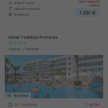
LAST MINUTE
8 dní / 7 nocí
2 160
€
Ultra All inclusive
1 201
€
Bratislava
Hotel Tsokkos Protaras
Cyprus
Protaras
Novinka!
7.8. - 14.8.2026
ULTRA