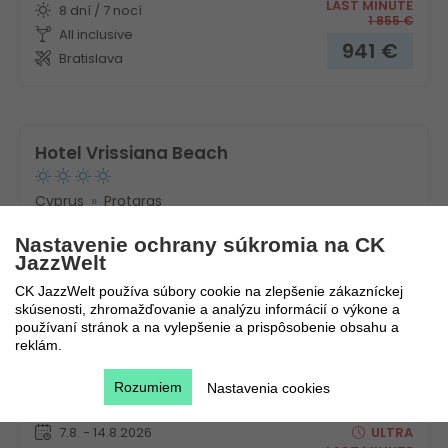
LAST MINUTE
8 dní / 7 nocí
1 855
€
All inclusive
941
€
Bratislava
Hotel Vrissiana Beach
Cyprus
Protaras
Nastavenie ochrany súkromia na CK
JazzWelt
CK JazzWelt používa súbory cookie na zlepšenie zákazníckej
skúsenosti, zhromažďovanie a analýzu informácií o výkone a
používaní stránok a na vylepšenie a prispôsobenie obsahu a
reklám.
Rozumiem
Nastavenia cookies
Novinka!
7.8. - 14.8.2026
ULTRA