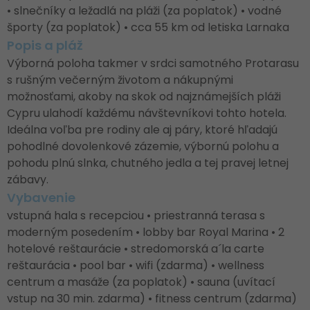
• slnečníky a ležadlá na pláži (za poplatok) • vodné
športy (za poplatok) • cca 55 km od letiska Larnaka
Popis a pláž
Výborná poloha takmer v srdci samotného Protarasu
s rušným večerným životom a nákupnými
možnosťami, akoby na skok od najznámejších pláži
Cypru ulahodí každému návštevníkovi tohto hotela.
Ideálna voľba pre rodiny ale aj páry, ktoré hľadajú
pohodlné dovolenkové zázemie, výbornú polohu a
pohodu plnú slnka, chutného jedla a tej pravej letnej
zábavy.
Vybavenie
vstupná hala s recepciou • priestranná terasa s
moderným posedením • lobby bar Royal Marina • 2
hotelové reštaurácie • stredomorská a´la carte
reštaurácia • pool bar • wifi (zdarma) • wellness
centrum a masáže (za poplatok) • sauna (uvítací
vstup na 30 min. zdarma) • fitness centrum (zdarma)