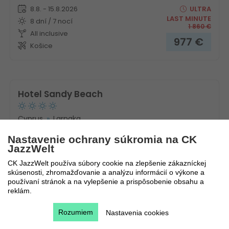
8.8. - 15.8.2026
ULTRA
LAST MINUTE
8 dní / 7 nocí
1 860
€
All inclusive
977
€
Košice
Hotel Sandy Beach
Cyprus
Larnaka
Nastavenie ochrany súkromia na CK
JazzWelt
CK JazzWelt používa súbory cookie na zlepšenie zákazníckej
skúsenosti, zhromažďovanie a analýzu informácií o výkone a
používaní stránok a na vylepšenie a prispôsobenie obsahu a
reklám.
Rozumiem
Nastavenia cookies
Novinka!