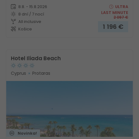
8.8. - 15.8.2026
ULTRA
LAST MINUTE
8 dní / 7 nocí
2 097
€
All inclusive
1 196
€
Košice
Hotel Iliada Beach
Cyprus
Protaras
Novinka!