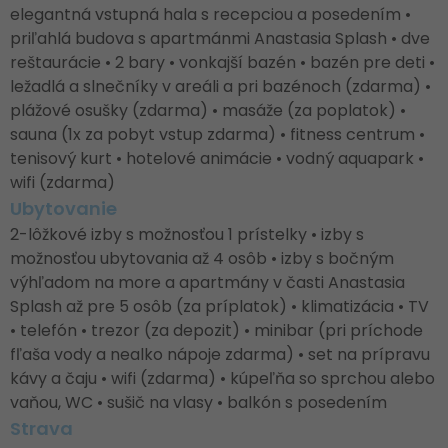
elegantná vstupná hala s recepciou a posedením •
priľahlá budova s apartmánmi Anastasia Splash • dve
reštaurácie • 2 bary • vonkajší bazén • bazén pre deti •
ležadlá a slnečníky v areáli a pri bazénoch (zdarma) •
plážové osušky (zdarma) • masáže (za poplatok) •
sauna (1x za pobyt vstup zdarma) • fitness centrum •
tenisový kurt • hotelové animácie • vodný aquapark •
wifi (zdarma)
Ubytovanie
2-lôžkové izby s možnosťou 1 prístelky • izby s
možnosťou ubytovania až 4 osôb • izby s bočným
výhľadom na more a apartmány v časti Anastasia
Splash až pre 5 osôb (za príplatok) • klimatizácia • TV
• telefón • trezor (za depozit) • minibar (pri príchode
fľaša vody a nealko nápoje zdarma) • set na prípravu
kávy a čaju • wifi (zdarma) • kúpeľňa so sprchou alebo
vaňou, WC • sušič na vlasy • balkón s posedením
Strava