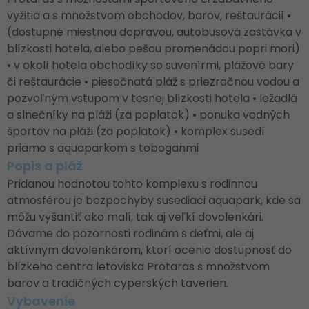
vyžitia a s množstvom obchodov, barov, reštaurácií •
(dostupné miestnou dopravou, autobusová zastávka v
blízkosti hotela, alebo pešou promenádou popri mori)
• v okolí hotela obchodíky so suvenírmi, plážové bary
či reštaurácie • piesočnatá pláž s priezračnou vodou a
pozvoľným vstupom v tesnej blízkosti hotela • ležadlá
a slnečníky na pláži (za poplatok) • ponuka vodných
športov na pláži (za poplatok) • komplex susedí
priamo s aquaparkom s toboganmi
Popis a pláž
Pridanou hodnotou tohto komplexu s rodinnou
atmosférou je bezpochyby susediaci aquapark, kde sa
môžu vyšantiť ako malí, tak aj veľkí dovolenkári.
Dávame do pozornosti rodinám s deťmi, ale aj
aktívnym dovolenkárom, ktorí ocenia dostupnosť do
blízkeho centra letoviska Protaras s množstvom
barov a tradičných cyperských taverien.
Vybavenie