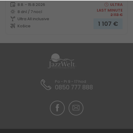
8.8. - 15.8.2026
ULTRA
LAST MINUTE
8 dní / 7 nocí
2 113
€
Ultra All inclusive
1 107
€
Košice
Po - Pi 9 - 17 hod
0850 777 888