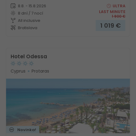
8.8. - 15.8.2026
ULTRA
LAST MINUTE
8 dní / 7 nocí
1 900
€
All inclusive
1 019
€
Bratislava
Hotel Odessa
Cyprus
Protaras
Novinka!