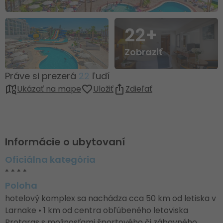
22+
Zobraziť
Práve si prezerá
22
ľudí
Ukázať na mape
Uložiť
Zdieľať
Informácie o ubytovaní
Oficiálna kategória
* * * *
Poloha
hotelový komplex sa nachádza cca 50 km od letiska v
Larnake • 1 km od centra obľúbeného letoviska
Protaras s možnosťami športového či zábavného