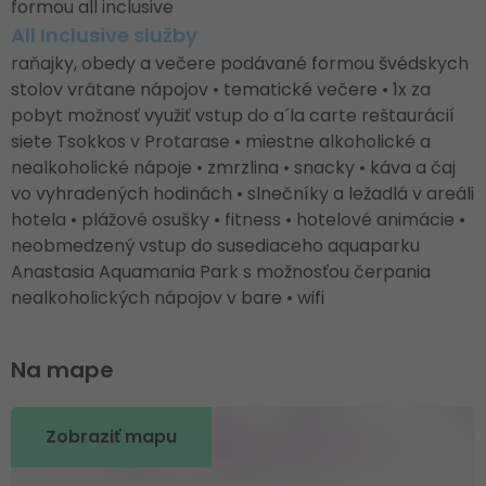
formou all inclusive
All Inclusive služby
raňajky, obedy a večere podávané formou švédskych
stolov vrátane nápojov • tematické večere • 1x za
pobyt možnosť využiť vstup do a´la carte reštaurácií
siete Tsokkos v Protarase • miestne alkoholické a
nealkoholické nápoje • zmrzlina • snacky • káva a čaj
vo vyhradených hodinách • slnečníky a ležadlá v areáli
hotela • plážové osušky • fitness • hotelové animácie •
neobmedzený vstup do susediaceho aquaparku
Anastasia Aquamania Park s možnosťou čerpania
nealkoholických nápojov v bare • wifi
Na mape
Zobraziť mapu