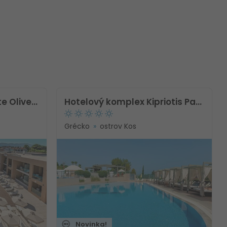
Hotelový komplex White Olive Elite Laganas
Hotelový komplex Kipriotis Panorama Hotel & Suite
Grécko
ostrov Kos
Novinka!