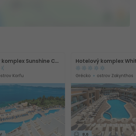
Hotelový komplex Sunshine Corfu Hotel & Spa
ostrov Korfu
Grécko
ostrov Zakynthos
!
8,6