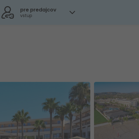
pre predajcov
vstup