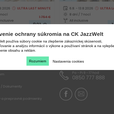
.8.2026
ULTRA
LAST MINUTE
6.8. - 13.8.2026
ULTRA
L
 nocí
8 dní / 7 nocí
1 754
€
 inclusive
All inclusive
821
€
va
Bratislava
venie ochrany súkromia na CK JazzWelt
lt používa súbory cookie na zlepšenie zákazníckej skúsenosti,
vanie a analýzu informácií o výkone a používaní stránok a na vylepše
enie obsahu a reklám.
u
Rozumiem
Nastavenia cookies
Po - Pi 9 - 17 hod
lom
0850 777 888
 / Dokumenty
y a prepravné podmienky