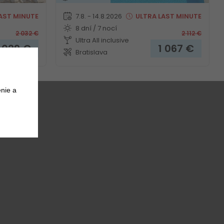
AST MINUTE
7.8. - 14.8.2026
ULTRA
LAST MINUTE
8 dní / 7 nocí
2 032
€
2 112
€
Ultra All inclusive
1 029
€
1 067
€
Bratislava
nie a