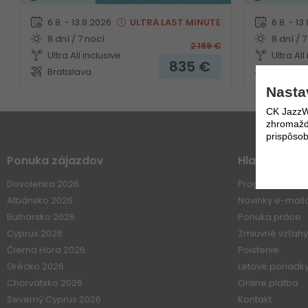
6.8. - 13.8.2026
ULTRA
LAST MINUTE
6.8. - 13
8 dní / 7 nocí
8 dní / 7
2 189
€
Ultra All inclusive
Ultra All
835
€
Bratislava
Bratisla
Nasta
CK JazzWe
zhromažďo
prispôsob
Ponuka zájazdov
Hlavné Men
Dovolenka 2026
Program 60+
Albánsko 2026
Novinky e-mai
Bulharsko 2026
Ponuka práce
Cyprus 2026
Zmluvné vzťahy
Čierna Hora 2026
Poistenie
Grécko 2026
Letové poriadk
Chorvátsko 2026
Online platba
Severný Cyprus 2026
Kontakt