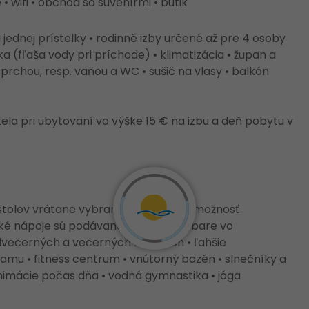
• wifi • obchod so suvenírmi • butik
jednej prístelky • rodinné izby určené až pre 4 osoby
čka (fľaša vody pri príchode) • klimatizácia • župan a
prchou, resp. vaňou a WC • sušič na vlasy • balkón
la pri ubytovaní vo výške 15 € na izbu a deň pobytu v
stolov vrátane vybraných nápojov • možnosť
ické nápoje sú podávané v plážovom bare vo
dvečerných a večerných hodinách • ľahšie
mu • fitness centrum • vnútorný bazén • slnečníky a
 animácie počas dňa • vodná gymnastika • jóga