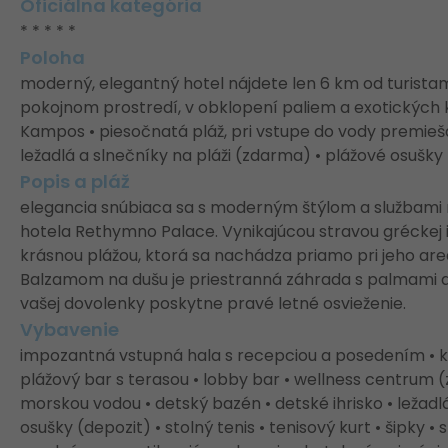
Oficiálna kategória
* * * * *
Poloha
moderný, elegantný hotel nájdete len 6 km od turist
pokojnom prostredí, v obklopení paliem a exotických kv
Kampos • piesočnatá pláž, pri vstupe do vody premie
ležadlá a slnečníky na pláži (zdarma) • plážové osušky 
Popis a pláž
elegancia snúbiaca sa s moderným štýlom a službami n
hotela Rethymno Palace. Vynikajúcou stravou gréckej 
krásnou plážou, ktorá sa nachádza priamo pri jeho areá
Balzamom na dušu je priestranná záhrada s palmami a
vašej dovolenky poskytne pravé letné osvieženie.
Vybavenie
impozantná vstupná hala s recepciou a posedením • kniž
plážový bar s terasou • lobby bar • wellness centrum (
morskou vodou • detský bazén • detské ihrisko • ležadl
osušky (depozit) • stolný tenis • tenisový kurt • šipky • 