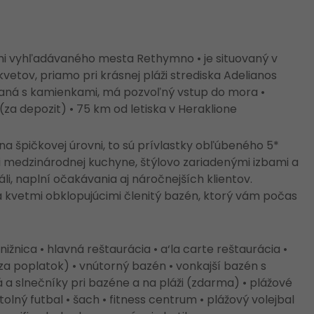
ami vyhľadávaného mesta Rethymno • je situovaný v
etov, priamo pri krásnej pláži strediska Adelianos
šaná s kamienkami, má pozvoľný vstup do mora •
(za depozit) • 75 km od letiska v Heraklione
a špičkovej úrovni, to sú prívlastky obľúbeného 5*
i medzinárodnej kuchyne, štýlovo zariadenými izbami a
li, naplní očakávania aj náročnejších klientov.
 kvetmi obklopujúcimi členitý bazén, ktorý vám počas
nica • hlavná reštaurácia • a‘la carte reštaurácia •
za poplatok) • vnútorný bazén • vonkajší bazén s
á a slnečníky pri bazéne a na pláži (zdarma) • plážové
stolný futbal • šach • fitness centrum • plážový volejbal