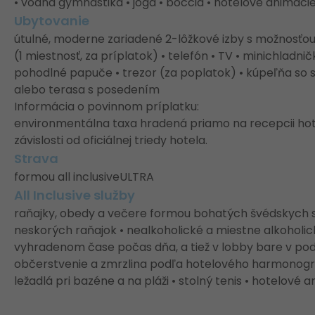
• vodná gymnastika • jóga • boccia • hotelové animácie 
Ubytovanie
útulné, moderne zariadené 2-lôžkové izby s možnosťou 
(1 miestnosť, za príplatok) • telefón • TV • minichladni
pohodlné papuče • trezor (za poplatok) • kúpeľňa so s
alebo terasa s posedením
Informácia o povinnom príplatku:
environmentálna taxa hradená priamo na recepcii hote
závislosti od oficiálnej triedy hotela.
Strava
formou all inclusiveULTRA
All Inclusive služby
raňajky, obedy a večere formou bohatých švédskych 
neskorých raňajok • nealkoholické a miestne alkohol
vyhradenom čase počas dňa, a tiež v lobby bare v po
občerstvenie a zmrzlina podľa hotelového harmonogra
ležadlá pri bazéne a na pláži • stolný tenis • hotelové