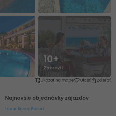
10+
Zobraziť
Ukázať na mape
Uložiť
Zdieľať
Najnovšie objednávky zájazdov
Lopar Sunny Resort