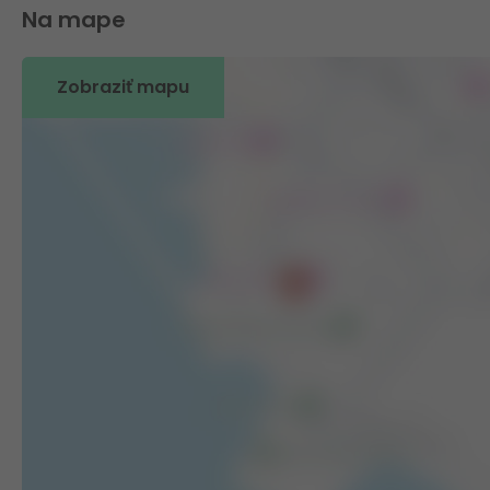
Na mape
Zobraziť mapu