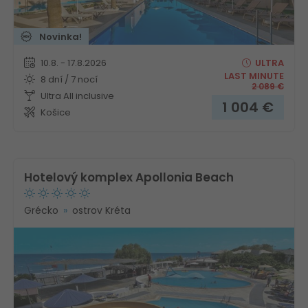
Novinka!
10.8. - 17.8.2026
ULTRA
LAST MINUTE
8 dní / 7 nocí
2 089
€
Ultra All inclusive
1 004
€
Košice
Hotelový komplex Apollonia Beach
Grécko
ostrov Kréta