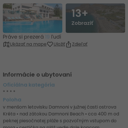
13+
Zobraziť
Práve si prezerá
19
ľudí
Ukázať na mape
Uložiť
Zdieľať
Informácie o ubytovaní
Oficiálna kategória
* * * *
Poloha
v menšom letovisku Damnoni v južnej časti ostrova
Kréta • nad zátokou Damnoni Beach • cca 400 m od
peknej piesočnatej pláže s pozvoľným vstupom do
mora • cestička na pláž vedie dole kopcom