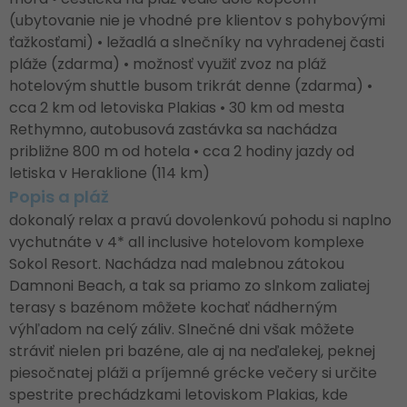
(ubytovanie nie je vhodné pre klientov s pohybovými
ťažkosťami) • ležadlá a slnečníky na vyhradenej časti
pláže (zdarma) • možnosť využiť zvoz na pláž
hotelovým shuttle busom trikrát denne (zdarma) •
cca 2 km od letoviska Plakias • 30 km od mesta
Rethymno, autobusová zastávka sa nachádza
približne 800 m od hotela • cca 2 hodiny jazdy od
letiska v Heraklione (114 km)
Popis a pláž
dokonalý relax a pravú dovolenkovú pohodu si naplno
vychutnáte v 4* all inclusive hotelovom komplexe
Sokol Resort. Nachádza nad malebnou zátokou
Damnoni Beach, a tak sa priamo zo slnkom zaliatej
terasy s bazénom môžete kochať nádherným
výhľadom na celý záliv. Slnečné dni však môžete
stráviť nielen pri bazéne, ale aj na neďalekej, peknej
piesočnatej pláži a príjemné grécke večery si určite
spestrite prechádzkami letoviskom Plakias, kde