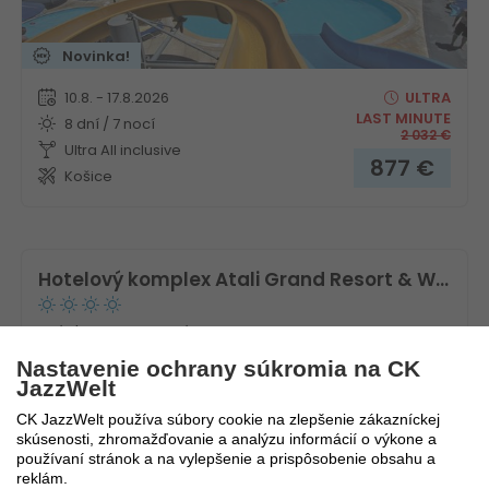
Novinka!
10.8. - 17.8.2026
ULTRA
LAST MINUTE
8 dní / 7 nocí
2 032
€
Ultra All inclusive
877
€
Košice
Hotelový komplex Atali Grand Resort & Waterpark
Grécko
ostrov Kréta
Nastavenie ochrany súkromia na CK
JazzWelt
CK JazzWelt používa súbory cookie na zlepšenie zákazníckej
skúsenosti, zhromažďovanie a analýzu informácií o výkone a
používaní stránok a na vylepšenie a prispôsobenie obsahu a
reklám.