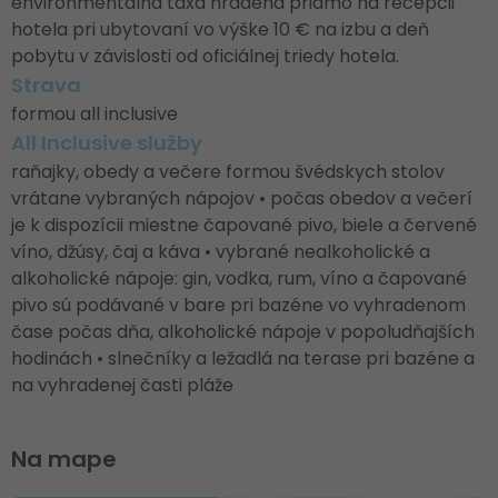
environmentálna taxa hradená priamo na recepcii
hotela pri ubytovaní vo výške 10 € na izbu a deň
pobytu v závislosti od oficiálnej triedy hotela.
Strava
formou all inclusive
All Inclusive služby
raňajky, obedy a večere formou švédskych stolov
vrátane vybraných nápojov • počas obedov a večerí
je k dispozícii miestne čapované pivo, biele a červené
víno, džúsy, čaj a káva • vybrané nealkoholické a
alkoholické nápoje: gin, vodka, rum, víno a čapované
pivo sú podávané v bare pri bazéne vo vyhradenom
čase počas dňa, alkoholické nápoje v popoludňajších
hodinách • slnečníky a ležadlá na terase pri bazéne a
na vyhradenej časti pláže
Na mape