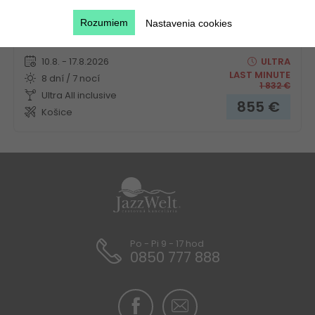
Rozumiem
Nastavenia cookies
Novinka!
10.8. - 17.8.2026
ULTRA
LAST MINUTE
8 dní / 7 nocí
1 832
€
Ultra All inclusive
855
€
Košice
Po - Pi 9 - 17 hod
0850 777 888