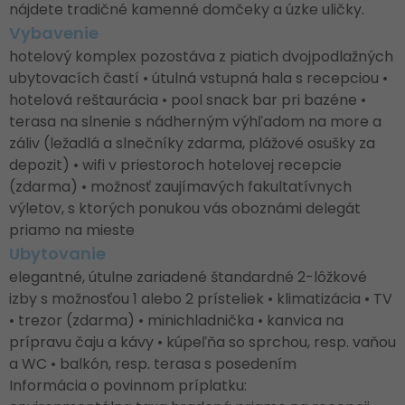
nájdete tradičné kamenné domčeky a úzke uličky.
Vybavenie
hotelový komplex pozostáva z piatich dvojpodlažných
ubytovacích častí • útulná vstupná hala s recepciou •
hotelová reštaurácia • pool snack bar pri bazéne •
terasa na slnenie s nádherným výhľadom na more a
záliv (ležadlá a slnečníky zdarma, plážové osušky za
depozit) • wifi v priestoroch hotelovej recepcie
(zdarma) • možnosť zaujímavých fakultatívnych
výletov, s ktorých ponukou vás oboznámi delegát
priamo na mieste
Ubytovanie
elegantné, útulne zariadené štandardné 2-lôžkové
izby s možnosťou 1 alebo 2 prísteliek • klimatizácia • TV
• trezor (zdarma) • minichladnička • kanvica na
prípravu čaju a kávy • kúpeľňa so sprchou, resp. vaňou
a WC • balkón, resp. terasa s posedením
Informácia o povinnom príplatku: