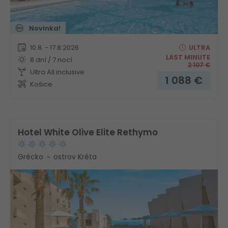
Novinka!
10.8. - 17.8.2026
ULTRA
LAST MINUTE
8 dní / 7 nocí
2 107
€
Ultra All inclusive
1 088
€
Košice
Hotel White Olive Elite Rethymo
Grécko
ostrov Kréta