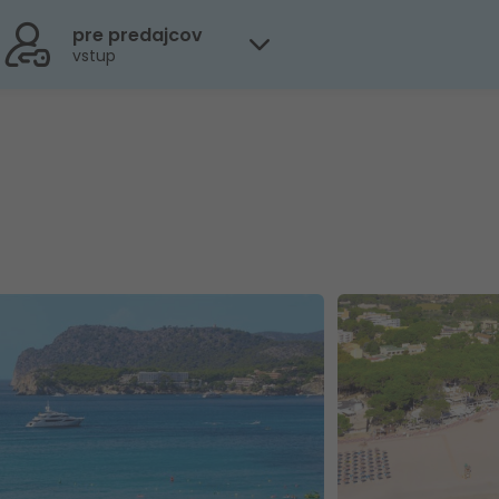
pre predajcov
vstup