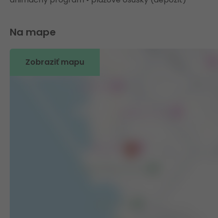
Na mape
Zobraziť mapu