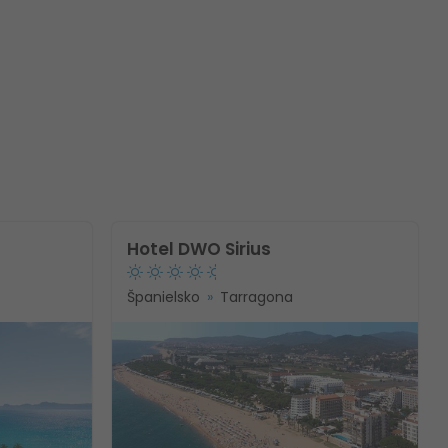
Hotel DWO Sirius
Španielsko
Tarragona