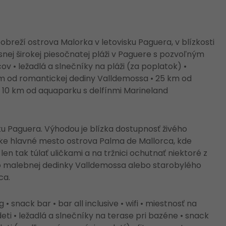
reží ostrova Malorka v letovisku Paguera, v blízkosti
ásnej širokej piesočnatej pláži v Paguere s pozvoľným
 • ležadlá a slnečníky na pláži (za poplatok) •
km od romantickej dediny Valldemossa • 25 km od
e 10 km od aquaparku s delfínmi Marineland
sku Paguera. Výhodou je blízka dostupnosť živého
ízke hlavné mesto ostrova Palma de Mallorca, kde
n tak túlať uličkami a na tržnici ochutnať niektoré z
do malebnej dedinky Valldemossa alebo starobylého
ca.
 snack bar • bar all inclusive • wifi • miestnosť na
ti • ležadlá a slnečníky na terase pri bazéne • snack