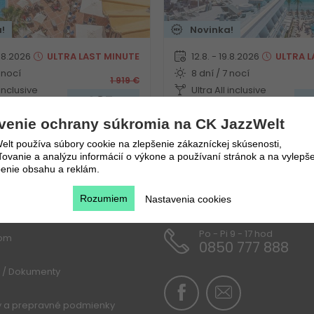
!
Novinka!
9.8.2026
ULTRA
LAST MINUTE
12.8. - 19.8.2026
ULTRA
L
 nocí
8 dní / 7 nocí
1 919
€
 inclusive
Ultra All inclusive
1 035
€
1
va
Bratislava
venie ochrany súkromia na CK JazzWelt
lt používa súbory cookie na zlepšenie zákazníckej skúsenosti,
vanie a analýzu informácií o výkone a používaní stránok a na vylepše
enie obsahu a reklám.
u
Rozumiem
Nastavenia cookies
Po - Pi 9 - 17 hod
lom
0850 777 888
 / Dokumenty
y a prepravné podmienky