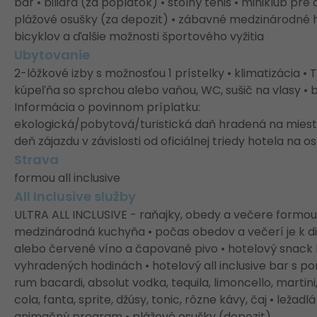
bar • biliard (za poplatok) • stolný tenis • miniklub pr
plážové osušky (za depozit) • zábavné medzinárodné h
bicyklov a ďalšie možnosti športového vyžitia
Ubytovanie
2-lôžkové izby s možnosťou 1 prístelky • klimatizácia • T
kúpeľňa so sprchou alebo vaňou, WC, sušič na vlasy 
Informácia o povinnom príplatku:
ekologická/pobytová/turistická daň hradená na mieste
deň zájazdu v závislosti od oficiálnej triedy hotela na
Strava
formou all inclusive
All Inclusive služby
ULTRA ALL INCLUSIVE - raňajky, obedy a večere formou
medzinárodná kuchyňa • počas obedov a večerí je k dis
alebo červené víno a čapované pivo • hotelový snack
vyhradených hodinách • hotelový all inclusive bar s po
rum bacardi, absolut vodka, tequila, limoncello, martini,
cola, fanta, sprite, džúsy, tonic, rôzne kávy, čaj • lež
animačný program • plážové osušky (depozit)