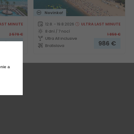
Novinka!
AST MINUTE
12.8. - 19.8.2026
ULTRA
LAST MINUTE
8 dní / 7 nocí
2 579
€
1 859
€
Ultra All inclusive
 494
€
986
€
Bratislava
nie a