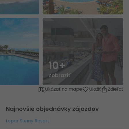
10+
Zobraziť
Ukázať na mape
Uložiť
Zdieľať
Najnovšie objednávky zájazdov
Lopar Sunny Resort