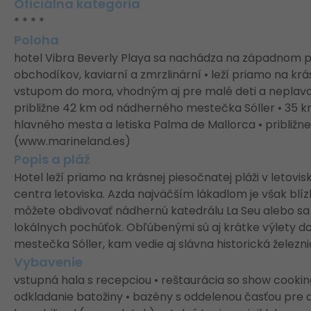
Oficiálna kategória
* * * *
Poloha
hotel Vibra Beverly Playa sa nachádza na západnom pob
obchodíkov, kaviarní a zmrzlinární • leží priamo na kr
vstupom do mora, vhodným aj pre malé deti a neplavcov
približne 42 km od nádherného mestečka Sóller • 35 
hlavného mesta a letiska Palma de Mallorca • približn
(www.marineland.es)
Popis a pláž
Hotel leží priamo na krásnej piesočnatej pláži v letovi
centra letoviska. Azda najväčším lákadlom je však bl
môžete obdivovať nádhernú katedrálu La Seu alebo sa le
lokálnych pochúťok. Obľúbenými sú aj krátke výlety 
mestečka Sóller, kam vedie aj slávna historická železni
Vybavenie
vstupná hala s recepciou • reštaurácia so show cooking •
odkladanie batožiny • bazény s oddelenou časťou pre de