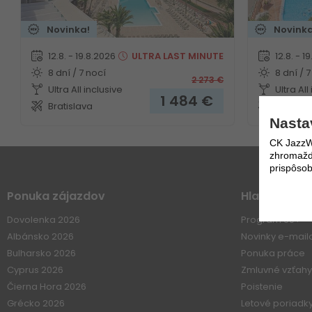
Novinka!
Novinka
12.8. - 19.8.2026
ULTRA
LAST MINUTE
12.8. - 1
8 dní / 7 nocí
8 dní / 7
2 273
€
Ultra All inclusive
Ultra All
1 484
€
Bratislava
Bratisla
Nasta
CK JazzWe
zhromažďo
prispôsob
Ponuka zájazdov
Hlavné Men
Dovolenka 2026
Program 60+
Albánsko 2026
Novinky e-mai
Bulharsko 2026
Ponuka práce
Cyprus 2026
Zmluvné vzťahy
Čierna Hora 2026
Poistenie
Grécko 2026
Letové poriadk