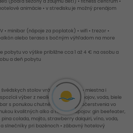
e deti (podľa sezóny a záujmu detí) • fitness centrum •
otelové animácie • v stredisku je možný prenájom
V • minibar (nápoje za poplatok) • wifi • trezor •
• balkón alebo terasa s bočným výhľadom na more
 pobytu vo výške približne cca 1 až 4 € na osobu a
 osobu a deň pobytu
 švédskych stolov vrátane nápojov • miestna i
pozícii výber z nealkoholických nápojov, voda, biele
 bar s ponukou chutného ľahkého občerstvenia vo
nukou kvalitných alko a nealko nápojov: gin beefeater,
 pina colada, mojito, strawberry daiquiri, víno, voda,
adlá a slnečníky pri bazénoch • zábavný hotelový