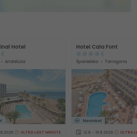
inal Hotel
Hotel Cala Font
Andalúzia
Španielsko
Tarragona
!
Novinka!
9.8.2026
ULTRA
LAST MINUTE
12.8. - 19.8.2026
ULTRA
L