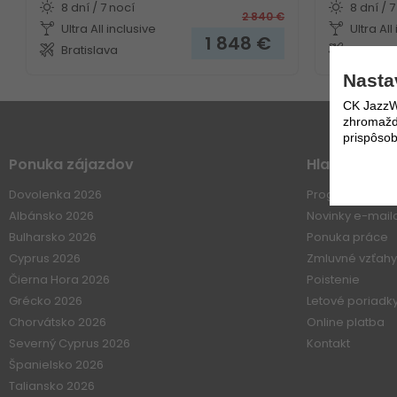
8 dní / 7 nocí
8 dní / 7
2 840
€
Ultra All inclusive
Ultra All
1 848
€
Bratislava
Bratisla
Nasta
CK JazzWe
zhromažďo
prispôsob
Ponuka zájazdov
Hlavné Men
Dovolenka 2026
Program 60+
Albánsko 2026
Novinky e-mai
Bulharsko 2026
Ponuka práce
Cyprus 2026
Zmluvné vzťahy
Čierna Hora 2026
Poistenie
Grécko 2026
Letové poriadk
Chorvátsko 2026
Online platba
Severný Cyprus 2026
Kontakt
Španielsko 2026
Taliansko 2026