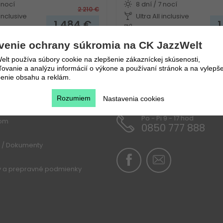
 nocí
8 dní / 7 nocí
2 210
€
 inclusive
Ultra All inclusive
1 484
€
va
Bratislava
venie ochrany súkromia na CK JazzWelt
lt používa súbory cookie na zlepšenie zákazníckej skúsenosti,
vanie a analýzu informácií o výkone a používaní stránok a na vylepše
enie obsahu a reklám.
u
Rozumiem
Nastavenia cookies
Po - Pi 9 - 17 hod
lom
0850 777 888
 / Dokumenty
y a prepravné podmienky