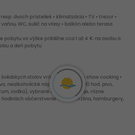
sp. dvoch prísteliek • klimatizácia • TV • trezor •
. vaňou, WC, sušič na vlasy • balkón alebo terasa
 pobytu vo výške približne cca 1 až 4 € na osobu a
 osobu a deň pobytu
 švédskych stolov vrátane nápojov • show cooking •
o, nealkoholické nápoje • 10:00- 23:00 hod. pivo,
, rum, vodka), vybrané miešané nápoje, rôzne
h hodinách občerstvenie napr. zmrzlina, hamburgery,