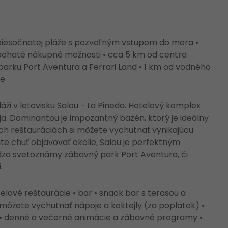
 piesočnatej pláže s pozvoľným vstupom do mora •
ti bohaté nákupné možnosti • cca 5 km od centra
arku Port Aventura a Ferrari Land • 1 km od vodného
ne
áži v letovisku Salou - La Pineda. Hotelový komplex
a. Dominantou je impozantný bazén, ktorý je ideálny
ých reštauráciách si môžete vychutnať vynikajúcu
e chuť objavovať okolie, Salou je perfektným
za svetoznámy zábavný park Port Aventura, či
.
lové reštaurácie • bar • snack bar s terasou a
i môžete vychutnať nápoje a koktejly (za poplatok) •
b • denné a večerné animácie a zábavné programy •