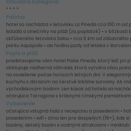
Oficiálna kategória
* * * *
Poloha
hotel sa nachádza v letovisku La Pineda cca 100 m od
ležadlá a slnečníky na pláži (za poplatok) • v blízkos
obľúbeného letoviska Salou • cca 5 km od zábavného p
parku Aquapolis • asi hodinu jazdy od letiska v Barcelo
Popis a pláž
predstavujeme vám hotel Palas Pineda, ktorý leží pri pl
obklopuje nádherná záhrada, ktorá vytvára oázu pokoj
na osvieženie počas horúcich letných dní. V elegantn
kuchyňu s dôrazom na čerstvé lokálne suroviny. Ak mát
východiskovým bodom. Len kúsok od hotela sa nachád
očarujúca Tarragona s krásnymi rímskymi pamiatkami
Vybavenie
očarujúca vstupná hala s recepciou a posedením • hote
posedením • wifi • zóna len pre dospelých (16+), kde s
bazény, detský bazén s vodnými atrakciami • miniklu