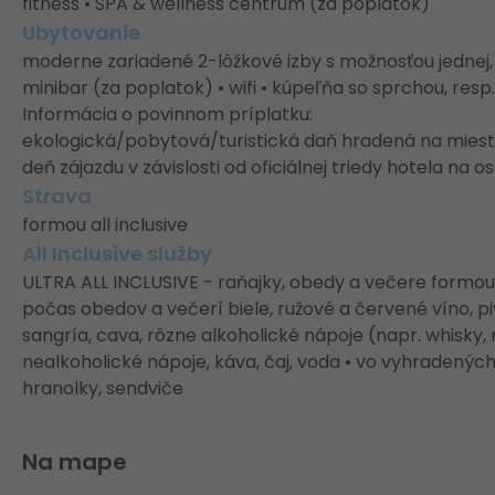
fitness • SPA & wellness centrum (za poplatok)
Ubytovanie
moderne zariadené 2-lôžkové izby s možnosťou jednej, re
minibar (za poplatok) • wifi • kúpeľňa so sprchou, resp
Informácia o povinnom príplatku:
ekologická/pobytová/turistická daň hradená na mieste
deň zájazdu v závislosti od oficiálnej triedy hotela na
Strava
formou all inclusive
All Inclusive služby
ULTRA ALL INCLUSIVE - raňajky, obedy a večere formou
počas obedov a večerí biele, ružové a červené víno, piv
sangría, cava, rôzne alkoholické nápoje (napr. whisky
nealkoholické nápoje, káva, čaj, voda • vo vyhradenýc
hranolky, sendviče
Na mape