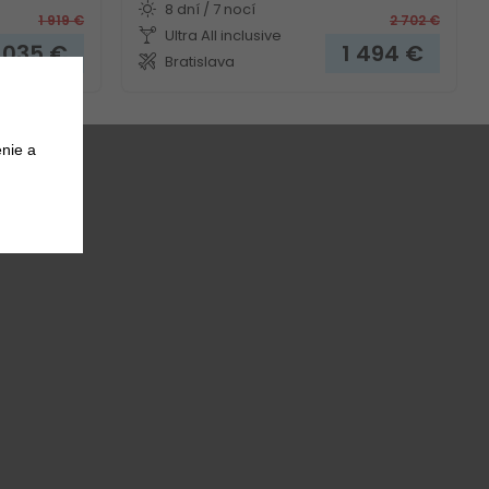
8 dní / 7 nocí
1 919
€
2 702
€
Ultra All inclusive
1 035
€
1 494
€
Bratislava
nie a