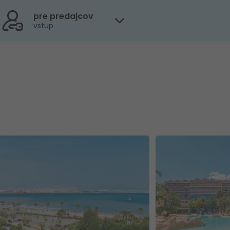
pre predajcov
vstup