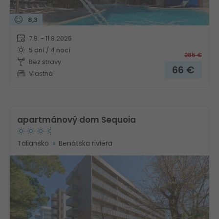
8,3
7.8. - 11.8.2026
5 dní / 4 nocí
285
€
Bez stravy
66
€
Vlastná
apartmánový dom Sequoia
Taliansko
Benátska riviéra