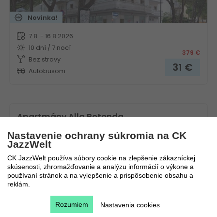
Novinka!
7.8. - 16.8.2026
10 dní / 7 nocí
379
€
Bez stravy
31
€
Autobusom
Apartmány Alla Rotonda
Nastavenie ochrany súkromia na CK
Taliansko
Benátska riviéra
JazzWelt
CK JazzWelt používa súbory cookie na zlepšenie zákazníckej
skúsenosti, zhromažďovanie a analýzu informácií o výkone a
používaní stránok a na vylepšenie a prispôsobenie obsahu a
reklám.
Rozumiem
Nastavenia cookies