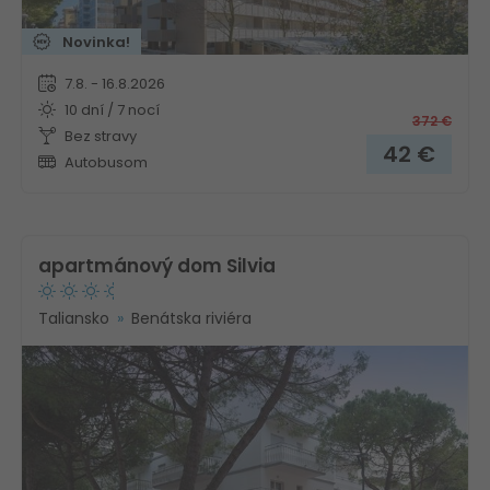
Novinka!
7.8. - 16.8.2026
10 dní / 7 nocí
372
€
Bez stravy
42
€
Autobusom
apartmánový dom Silvia
Taliansko
Benátska riviéra