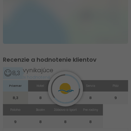
Recenzie a hodnotenie klientov
vynikajúce
8,3
1x hodnotené
Priemer
Hotel
Izba
Servis
Pláž
8,3
8
8
8
9
Poloha
Bazén
Zábava a šport
Pre rodiny
9
8
8
8