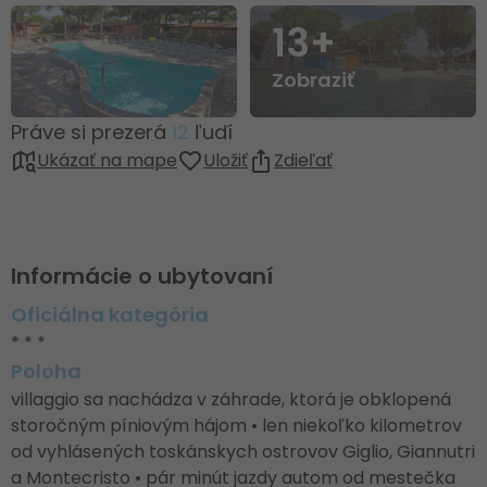
13+
Zobraziť
Práve si prezerá
12
ľudí
Ukázať na mape
Uložiť
Zdieľať
Informácie o ubytovaní
Oficiálna kategória
* * *
Poloha
villaggio sa nachádza v záhrade, ktorá je obklopená
storočným píniovým hájom • len niekoľko kilometrov
od vyhlásených toskánskych ostrovov Giglio, Giannutri
a Montecristo • pár minút jazdy autom od mestečka