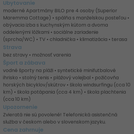
Ubytovanie
moderné Apartmány BILO pre 4 osoby (Superior
Maremma Cottage) • spálňa s manželskou posteľou •
obývacia izba s kuchynským kútom a dvoma
oddelenými lôžkami • sociálne zariadenie
(sprcha/WC) • TV • chladnička • klimatizácia • terasa
Strava
bez stravy • možnosť varenia
Šport a zábava
vodné športy na pláži • syntetické minifutbalové
ihrisko • stolný tenis • plážový volejbal • požičovňa
horských bicyklov/skútrov • škola windsurfingu (cca 10
km) • škola potápania (cca 4 km) • škola plachtenia
(cca 10 km)
Upozornenie
Zvieratá nie sú povolené! Telefonická asistenčná
služba v českom alebo v slovenskom jazyku.
Cena zahrnuje