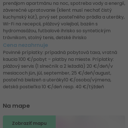
prenájom apartmánu na noc, spotreba vody a energií,
záverečné upratovanie (klient musí nechať čistý
kuchynský kút), prvý set posteľného prádla a uteráky,
Wi-Fi na recepcii, plážový volejbal, bazén s
hydromasážou, futbalové ihrisko so syntetickým
trávnikom, stolný tenis, detské ihrisko
Cena nezahrnuje
Povinné príplatky: prípadná pobytová taxa, vratná
kaucia 100 €/pobyt – platby na mieste. Príplatky:
plážový servis (1 slnečník a 2 ležadlá) 20 €/deň/v
mesiacoch jún, júl, september, 25 €/deň/august,
posteľná bielizeň a uteráky10 €/osoba/výmena,
detská postieľka 10 €/deň resp. 40 €/týždeň
Na mape
Zobraziť mapu