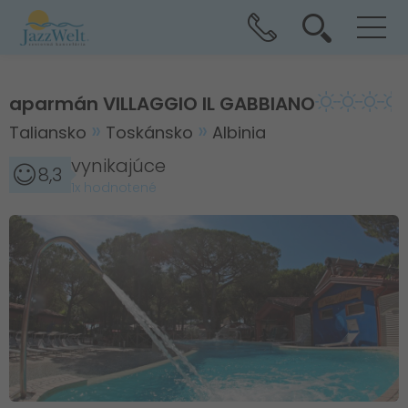
aparmán VILLAGGIO IL GABBIANO
Taliansko
Toskánsko
Albinia
vynikajúce
8,3
1x hodnotené