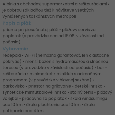
Albinia s obchodmi, supermarketmi a reštauráciami •
je dobrou základňou tiež k návšteve všetkých
vyhlásených toskánskych metropolí
Popis a pláž
priamo pri piesočnatej pláži • plážový servis za
poplatok (v prevádzke cca od 15.06. v závislosti od
počasia)
Vybavenie
recepcia • Wi-Fi (nemožno garantovať, len čiastočné
pokrytie) • menší bazén s hydromasážou a slnečnou
terasou (v prevádzke v závislosti od počasia) • bar •
reštaurácia • minimarket • miniklub s animačným
programom (v prevádzke v hlavnej sezóne) •
parkovisko • priestor na grilovanie • detské ihrisko •
syntetické minifutbalové ihrisko • stolný tenis • plážový
volejbal • práčovňa za poplatok • škola windsurfingu
cca 10 km • škola plachtenia cca 10 km • škola
potápania cca 4 km