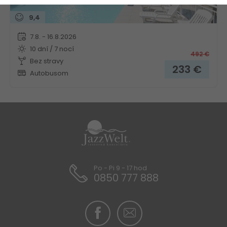
9,4
7.8. - 16.8.2026
10 dní / 7 nocí
492
€
Bez stravy
233
€
Autobusom
Po - Pi 9 - 17 hod
0850 777 888