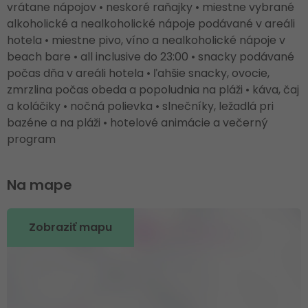
vrátane nápojov • neskoré raňajky • miestne vybrané
alkoholické a nealkoholické nápoje podávané v areáli
hotela • miestne pivo, víno a nealkoholické nápoje v
beach bare • all inclusive do 23:00 • snacky podávané
počas dňa v areáli hotela • ľahšie snacky, ovocie,
zmrzlina počas obeda a popoludnia na pláži • káva, čaj
a koláčiky • nočná polievka • slnečníky, ležadlá pri
bazéne a na pláži • hotelové animácie a večerný
program
Na mape
Zobraziť mapu