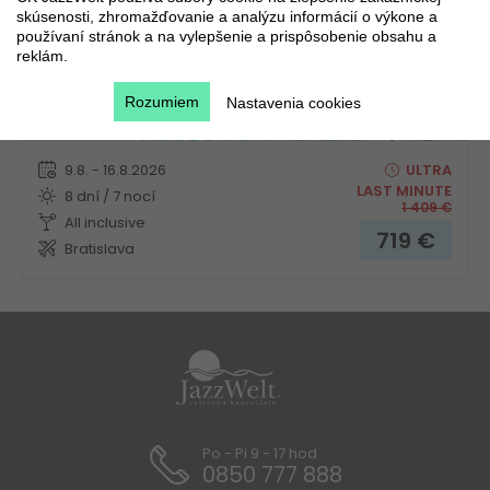
skúsenosti, zhromažďovanie a analýzu informácií o výkone a
používaní stránok a na vylepšenie a prispôsobenie obsahu a
reklám.
Rozumiem
Nastavenia cookies
Novinka!
9.8. - 16.8.2026
ULTRA
LAST MINUTE
8 dní / 7 nocí
1 409
€
All inclusive
719
€
Bratislava
Po - Pi 9 - 17 hod
0850 777 888