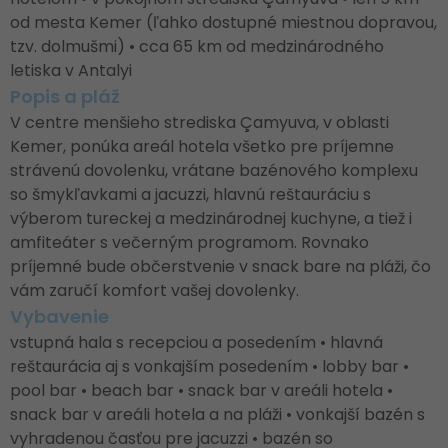
od mesta Kemer (ľahko dostupné miestnou dopravou,
tzv. dolmušmi) • cca 65 km od medzinárodného
letiska v Antalyi
Popis a pláž
V centre menšieho strediska Çamyuva, v oblasti
Kemer, ponúka areál hotela všetko pre príjemne
strávenú dovolenku, vrátane bazénového komplexu
so šmykľavkami a jacuzzi, hlavnú reštauráciu s
výberom tureckej a medzinárodnej kuchyne, a tiež i
amfiteáter s večerným programom. Rovnako
príjemné bude občerstvenie v snack bare na pláži, čo
vám zaručí komfort vašej dovolenky.
Vybavenie
vstupná hala s recepciou a posedením • hlavná
reštaurácia aj s vonkajším posedením • lobby bar •
pool bar • beach bar • snack bar v areáli hotela •
snack bar v areáli hotela a na pláži • vonkajší bazén s
vyhradenou časťou pre jacuzzi • bazén so