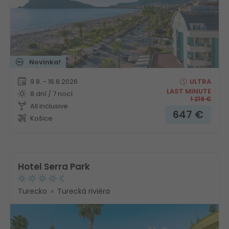
Novinka!
9.8. - 16.8.2026
ULTRA
LAST MINUTE
8 dní / 7 nocí
1 219
€
All inclusive
647
€
Košice
Hotel Serra Park
Turecko
Turecká riviéra