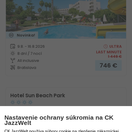
Novinka!
9.8. - 16.8.2026
ULTRA
LAST MINUTE
8 dní / 7 nocí
1 449
€
All inclusive
746
€
Bratislava
Hotel Sun Beach Park
Turecko
Turecká riviéra
Nastavenie ochrany súkromia na CK
JazzWelt
CK JazzWelt používa súbory cookie na zlepšenie zákazníckej