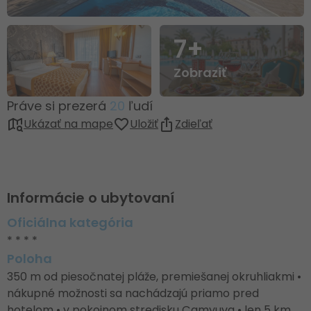
7+
Zobraziť
Práve si prezerá
20
ľudí
Ukázať na mape
Uložiť
Zdieľať
Informácie o ubytovaní
Oficiálna kategória
* * * *
Poloha
350 m od piesočnatej pláže, premiešanej okruhliakmi •
nákupné možnosti sa nachádzajú priamo pred
hotelom • v pokojnom stredisku Çamyuva • len 5 km