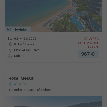
Novinka!
9.8. - 16.8.2026
ULTRA
LAST MINUTE
8 dní / 7 nocí
1 789
€
Ultra All inclusive
967
€
Košice
Hotel Mesut
Turecko
Turecká riviéra