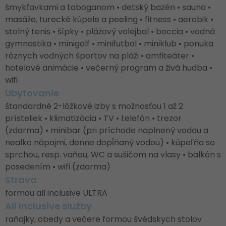
šmykľavkami a toboganom • detský bazén • sauna •
masáže, turecké kúpele a peeling • fitness • aerobik •
stolný tenis • šípky • plážový volejbal • boccia • vodná
gymnastika • minigolf • minifutbal • miniklub • ponuka
rôznych vodných športov na pláži • amfiteáter •
hotelové animácie • večerný program a živá hudba •
wifi
Ubytovanie
štandardné 2-lôžkové izby s možnosťou 1 až 2
prísteliek • klimatizácia • TV • telefón • trezor
(zdarma) • minibar (pri príchode naplnený vodou a
nealko nápojmi, denne dopĺňaný vodou) • kúpeľňa so
sprchou, resp. vaňou, WC a sušičom na vlasy • balkón s
posedením • wifi (zdarma)
Strava
formou all inclusive ULTRA
All Inclusive služby
raňajky, obedy a večere formou švédskych stolov