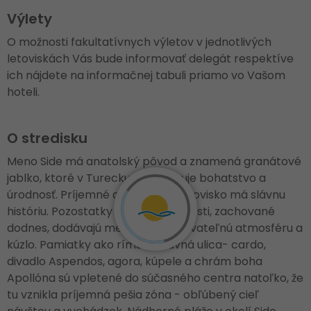
Výlety
O možnosti fakultatívnych výletov v jednotlivých
letoviskách Vás bude informovať delegát respektíve
ich nájdete na informačnej tabuli priamo vo Vašom
hoteli.
O stredisku
Meno Side má anatolský pôvod a znamená granátové
jablko, ktoré v Turecku symbolizuje bohatstvo a
úrodnosť. Príjemné a obľúbené letovisko má slávnu
históriu. Pozostatky antickej minulosti, zachované
dodnes, dodávajú mestu neopakovateľnú atmosféru a
kúzlo. Pamiatky ako rímska hlavná ulica- cardo,
divadlo Aspendos, agora, kúpele a chrám boha
Apollóna sú vpletené do súčasného centra natoľko, že
tu vznikla príjemná pešia zóna - obľúbený cieľ