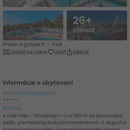
26+
Zobraziť
Práve si prezerá
18
ľudí
Ukázať na mape
Uložiť
Zdieľať
Informácie o ubytovaní
Oficiálna kategória
* * * * *
Poloha
v časti Side - Titreyengol • cca 550 m od piesočnatej
pláže, premiešanej drobnými kamienkami • k dispozícii
hotelový zvoz na pláž • 7 km od historického mesta