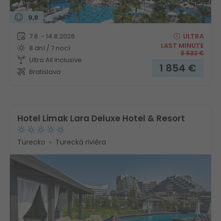
9,8
7.8. - 14.8.2026
ULTRA
LAST MINUTE
8 dní / 7 nocí
3 532
€
Ultra All inclusive
1 854
€
Bratislava
Hotel Limak Lara Deluxe Hotel & Resort
Turecko
Turecká riviéra