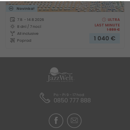
Novinka!
7.8. - 14.8.2026
ULTRA
LAST MINUTE
8 dní / 7 nocí
1 889
€
All inclusive
1 040
€
Poprad
Po - Pi 9 - 17 hod
0850 777 888