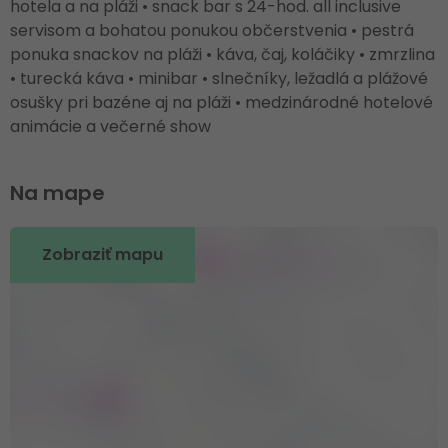
hotela a na pláži • snack bar s 24-hod. all inclusive
servisom a bohatou ponukou občerstvenia • pestrá
ponuka snackov na pláži • káva, čaj, koláčiky • zmrzlina
• turecká káva • minibar • slnečníky, ležadlá a plážové
osušky pri bazéne aj na pláži • medzinárodné hotelové
animácie a večerné show
Na mape
Zobraziť mapu