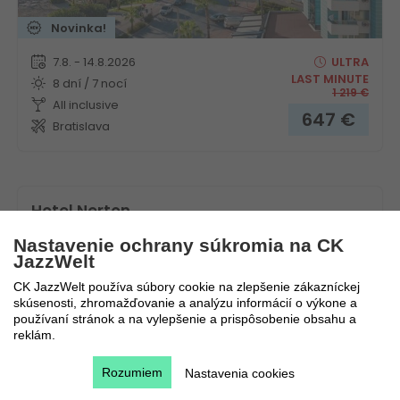
Novinka!
7.8. - 14.8.2026
ULTRA
LAST MINUTE
8 dní / 7 nocí
1 219
€
All inclusive
647
€
Bratislava
Hotel Nerton
Nastavenie ochrany súkromia na CK
Turecko
Turecká riviéra
JazzWelt
CK JazzWelt používa súbory cookie na zlepšenie zákazníckej
skúsenosti, zhromažďovanie a analýzu informácií o výkone a
používaní stránok a na vylepšenie a prispôsobenie obsahu a
reklám.
Rozumiem
Nastavenia cookies