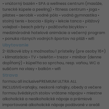
• vnútorný bazén • SPA a wellness centrum (masáže,
turecké kúpele a peeling) • fitness centrum • joga •
pilates • aerobik • vodné pólo • vodná gymnastika •
stolný tenis • boccia • šípky • lekcie tanca • plážový
volejbal • beach párty • požičovňa bicyklov •
medzinárodné hotelové animácie a večerný program
• ponuka rôznych vodných športov na pláži • wifi
Ubytovanie
2-lôžkové izby s možnosťou 1 prístelky (pre osoby 16+)
• klimatizácia • TV • telefón • trezor • minibar (denne
dopĺňaný) • kúpeľňa so sprchou, resp. vaňou, WC a
sušičom na vlasy • balkón • wifi
Strava
formou all inclusivePREMIUM ULTRA ALL
INCLUSIVE»raňajky, neskoré raňajky, obedy a večere
formou švédskych stolov vrátane nápojov • miestne
alkoholické a nealkoholické nápoje a prémiové
importované alkoholické nápoje podávané v areáli