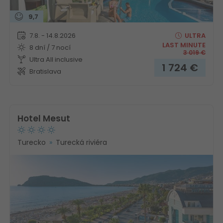
9,7
7.8. - 14.8.2026
ULTRA
LAST MINUTE
8 dní / 7 nocí
3 019
€
Ultra All inclusive
1 724
€
Bratislava
Hotel Mesut
Turecko
Turecká riviéra