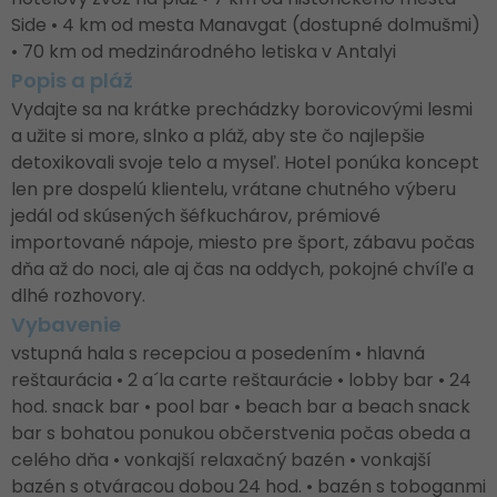
Side • 4 km od mesta Manavgat (dostupné dolmušmi)
• 70 km od medzinárodného letiska v Antalyi
Popis a pláž
Vydajte sa na krátke prechádzky borovicovými lesmi
a užite si more, slnko a pláž, aby ste čo najlepšie
detoxikovali svoje telo a myseľ. Hotel ponúka koncept
len pre dospelú klientelu, vrátane chutného výberu
jedál od skúsených šéfkuchárov, prémiové
importované nápoje, miesto pre šport, zábavu počas
dňa až do noci, ale aj čas na oddych, pokojné chvíľe a
dlhé rozhovory.
Vybavenie
vstupná hala s recepciou a posedením • hlavná
reštaurácia • 2 a´la carte reštaurácie • lobby bar • 24
hod. snack bar • pool bar • beach bar a beach snack
bar s bohatou ponukou občerstvenia počas obeda a
celého dňa • vonkajší relaxačný bazén • vonkajší
bazén s otváracou dobou 24 hod. • bazén s toboganmi