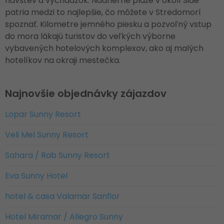
návštev a vychádzok. Nádherné pláže v okolí Side
patria medzi to najlepšie, čo môžete v Stredomorí
spoznať. Kilometre jemného piesku a pozvoľný vstup
do mora lákajú turistov do veľkých výborne
vybavených hotelových komplexov, ako aj malých
hotelíkov na okraji mestečka.
Najnovšie objednávky zájazdov
Lopar Sunny Resort
Veli Mel Sunny Resort
Sahara / Rab Sunny Resort
Eva Sunny Hotel
hotel & casa Valamar Sanfior
Hotel Miramar / Allegro Sunny