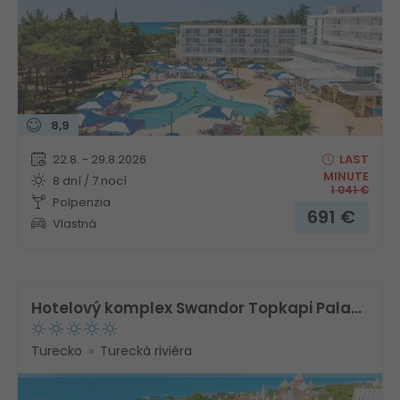
8,9
22.8. - 29.8.2026
LAST
MINUTE
8 dní / 7 nocí
1 041
€
Polpenzia
691
€
Vlastná
Hotelový komplex Swandor Topkapi Palace
Turecko
Turecká riviéra