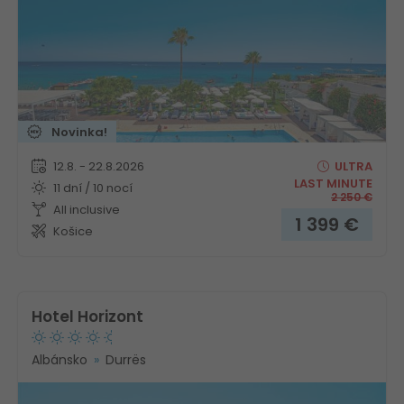
Novinka!
12.8. - 22.8.2026
ULTRA
LAST MINUTE
11 dní / 10 nocí
2 250
€
All inclusive
1 399
€
Košice
Hotel Horizont
Albánsko
Durrës