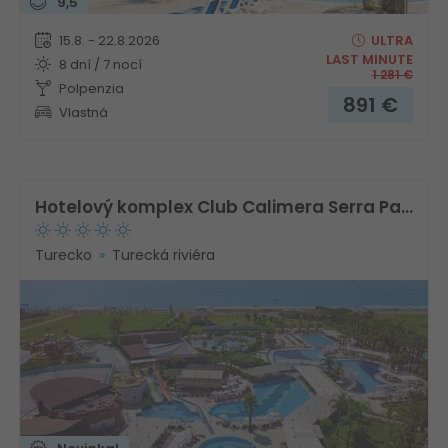
9,5
15.8. - 22.8.2026
ULTRA
LAST MINUTE
8 dní / 7 nocí
1 281
€
Polpenzia
891
€
Vlastná
Hotelový komplex Club Calimera Serra Palace
Turecko
Turecká riviéra