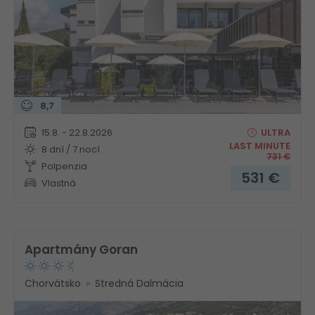
8,7
15.8. - 22.8.2026
ULTRA
LAST MINUTE
8 dní / 7 nocí
731
€
Polpenzia
531
€
Vlastná
Apartmány Goran
Chorvátsko
Stredná Dalmácia