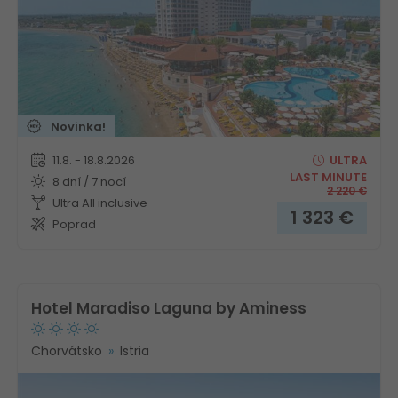
Novinka!
11.8. - 18.8.2026
ULTRA
LAST MINUTE
8 dní / 7 nocí
2 220
€
Ultra All inclusive
1 323
€
Poprad
Hotel Maradiso Laguna by Aminess
Chorvátsko
Istria