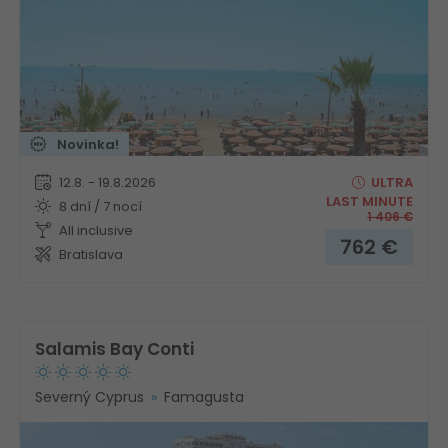
Novinka!
12.8. - 19.8.2026
ULTRA
LAST MINUTE
8 dní / 7 nocí
1 406
€
All inclusive
762
€
Bratislava
Salamis Bay Conti
Severný Cyprus
Famagusta