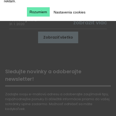
reklám.
Test blog JW 1
zobraziť viac
31. 1. 2020
Rozumiem
Nastavenia cookies
Test blog JW 2
zobraziť viac
31. 1. 2020
Zobraziť všetko
Sledujte novinky a odoberajte
newsletter!
Zadajte svoju e-mailovú adresu a odoberajte zaujímavé tipy,
najvýhodnejšie ponuky či dôležité informácie priamo do vašej
schránky úplne zadarmo. Možnosť odhlásiť sa máte
kedykoľvek.