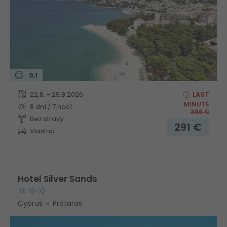
9,1
22.8. - 29.8.2026
LAST
MINUTE
8 dní / 7 nocí
396
€
Bez stravy
291
€
Vlastná
Hotel Silver Sands
Cyprus
Protaras