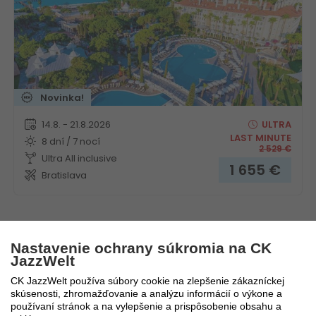
Novinka!
14.8. - 21.8.2026
ULTRA
LAST MINUTE
8 dní / 7 nocí
2 529
€
Ultra All inclusive
1 655
€
Bratislava
Nastavenie ochrany súkromia na CK
JazzWelt
CK JazzWelt používa súbory cookie na zlepšenie zákazníckej
Blog
skúsenosti, zhromažďovanie a analýzu informácií o výkone a
používaní stránok a na vylepšenie a prispôsobenie obsahu a