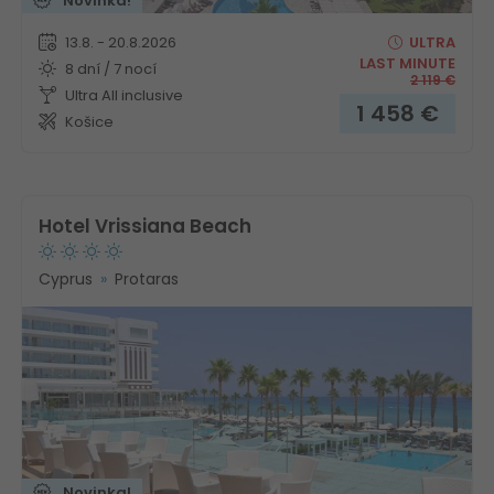
Novinka!
13.8. - 20.8.2026
ULTRA
LAST MINUTE
8 dní / 7 nocí
2 119
€
Ultra All inclusive
1 458
€
Košice
Hotel Vrissiana Beach
Cyprus
Protaras
Novinka!