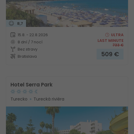
8,7
15.8. - 22.8.2026
ULTRA
LAST MINUTE
8 dní / 7 nocí
733
€
Bez stravy
509
€
Bratislava
Hotel Serra Park
Turecko
Turecká riviéra