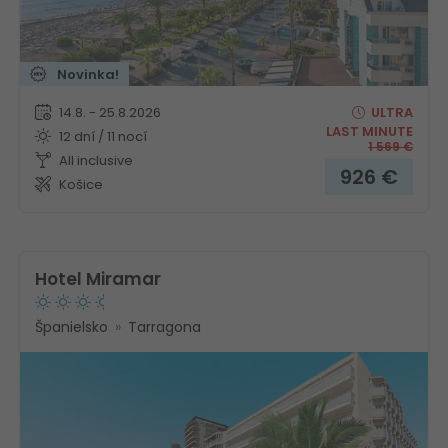
Novinka!
14.8. - 25.8.2026
ULTRA
LAST MINUTE
12 dní / 11 nocí
1 569
€
All inclusive
926
€
Košice
Hotel Miramar
Španielsko
Tarragona