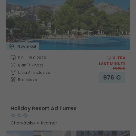
Novinka!
11.8. - 18.8.2026
ULTRA
LAST MINUTE
8 dní / 7 nocí
1 819
€
Ultra All inclusive
976
€
Bratislava
Holiday Resort Ad Turres
Chorvátsko
Kvarner