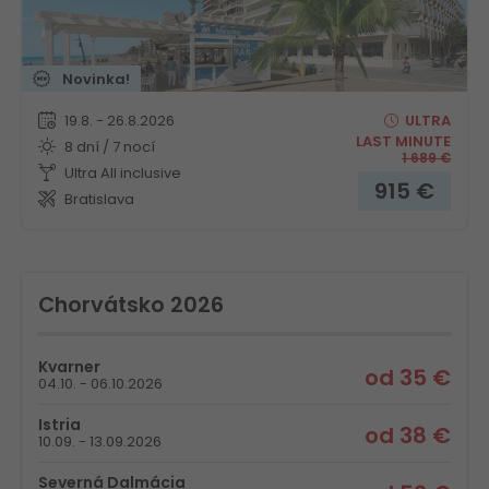
Novinka!
19.8. - 26.8.2026
ULTRA
LAST MINUTE
8 dní / 7 nocí
1 689
€
Ultra All inclusive
915
€
Bratislava
Chorvátsko 2026
Kvarner
od 35 €
04.10. - 06.10.2026
Istria
od 38 €
10.09. - 13.09.2026
Severná Dalmácia