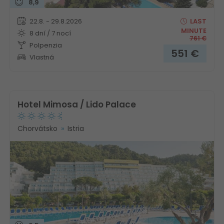
8,9
22.8. - 29.8.2026
LAST
MINUTE
8 dní / 7 nocí
761
€
Polpenzia
551
€
Vlastná
Hotel Mimosa / Lido Palace
Chorvátsko
Istria