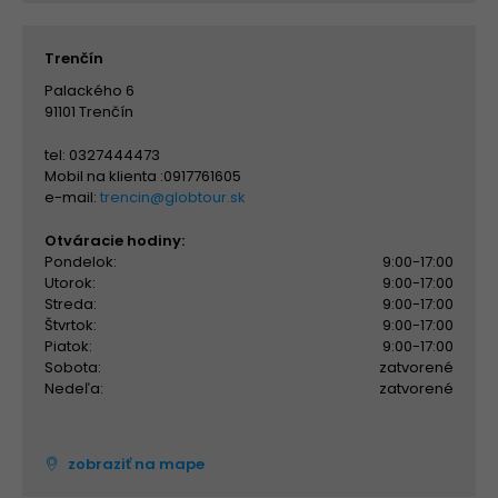
Trenčín
Palackého 6
91101 Trenčín
tel: 0327444473
Mobil na klienta :0917761605
e-mail:
trencin@globtour.sk
Otváracie hodiny:
Pondelok:
9:00-17:00
Utorok:
9:00-17:00
Streda:
9:00-17:00
Štvrtok:
9:00-17:00
Piatok:
9:00-17:00
Sobota:
zatvorené
Nedeľa:
zatvorené
zobraziť na mape