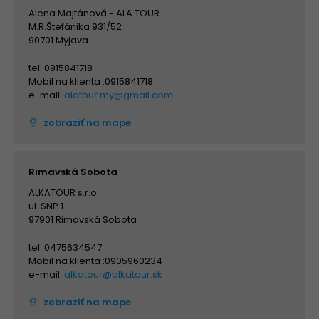
Alena Majtánová - ALA TOUR
M.R.Štefánika 931/52
90701 Myjava
tel: 0915841718
Mobil na klienta :0915841718
e-mail:
alatour.my@gmail.com
zobraziť na mape
Rimavská Sobota
ALKATOUR s.r.o.
ul. SNP 1
97901 Rimavská Sobota
tel: 0475634547
Mobil na klienta :0905960234
e-mail:
alkatour@alkatour.sk
zobraziť na mape