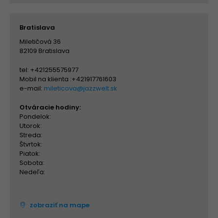
Bratislava
Miletičová 36
82109 Bratislava
tel: +421255575977
Mobil na klienta :+421917761603
e-mail:
mileticova@jazzwelt.sk
Otváracie hodiny:
Pondelok:
Utorok:
Streda:
Štvrtok:
Piatok:
Sobota:
Nedeľa:
zobraziť na mape