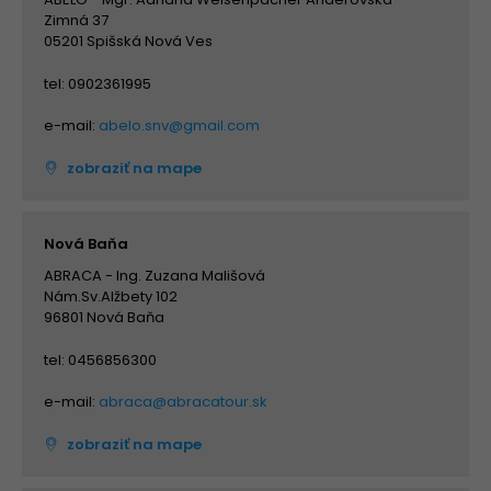
Zimná 37
05201 Spišská Nová Ves
tel: 0902361995
e-mail:
abelo.snv@gmail.com
zobraziť na mape
Nová Baňa
ABRACA - Ing. Zuzana Mališová
Nám.Sv.Alžbety 102
96801 Nová Baňa
tel: 0456856300
e-mail:
abraca@abracatour.sk
zobraziť na mape