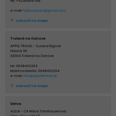
tel: +421915841768
e-mail:
tutkovaanka@gmail.com
zobraziť na mape
Trstená na Ostrove
APPLE TRAVEL - Zuzana Rigová
Hlavná 39
93004 Trstená na Ostrove
tel: 0948402204
Mobil na klienta :0948402204
e-mail:
info@appletravel.sk
zobraziť na mape
Detva
AQUA - CA Mária Tannhauserová