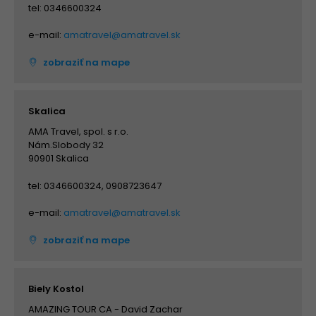
tel: 0346600324
e-mail:
amatravel@amatravel.sk
zobraziť na mape
Skalica
AMA Travel, spol. s r.o.
Nám.Slobody 32
90901 Skalica
tel: 0346600324, 0908723647
e-mail:
amatravel@amatravel.sk
zobraziť na mape
Biely Kostol
AMAZING TOUR CA - David Zachar