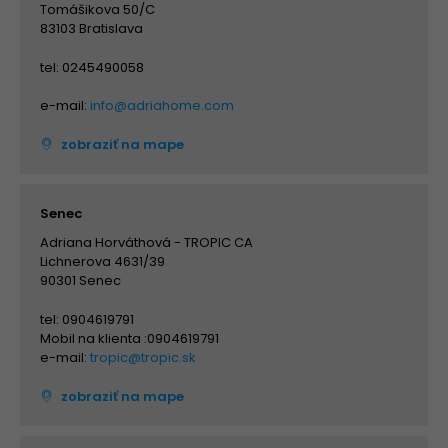
Tomášikova 50/C
83103 Bratislava
tel: 0245490058
e-mail:
info@adriahome.com
zobraziť na mape
Senec
Adriana Horváthová - TROPIC CA
Lichnerova 4631/39
90301 Senec
tel: 0904619791
Mobil na klienta :0904619791
e-mail:
tropic@tropic.sk
zobraziť na mape