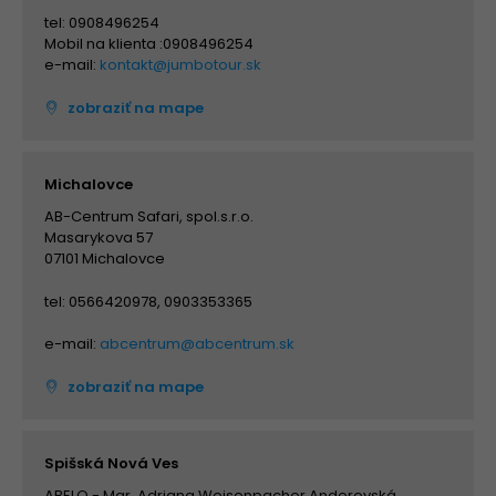
tel: 0908496254
Mobil na klienta :0908496254
e-mail:
kontakt@jumbotour.sk
zobraziť na mape
Michalovce
AB-Centrum Safari, spol.s.r.o.
Masarykova 57
07101 Michalovce
tel: 0566420978, 0903353365
e-mail:
abcentrum@abcentrum.sk
zobraziť na mape
Spišská Nová Ves
ABELO - Mgr. Adriana Weisenpacher Anderovská