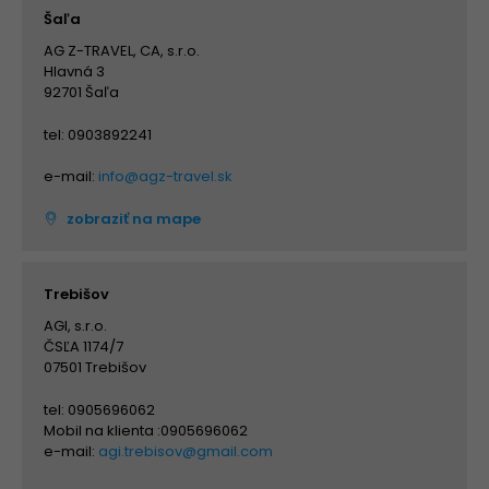
Šaľa
AG Z-TRAVEL, CA, s.r.o.
Hlavná 3
92701 Šaľa
tel: 0903892241
e-mail:
info@agz-travel.sk
zobraziť na mape
Trebišov
AGI, s.r.o.
ČSĽA 1174/7
07501 Trebišov
tel: 0905696062
Mobil na klienta :0905696062
e-mail:
agi.trebisov@gmail.com