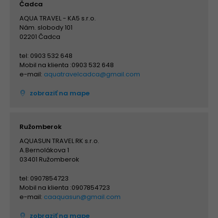
Čadca
AQUA TRAVEL - KA5 s.r.o.
Nám. slobody 101
02201 Čadca
tel: 0903 532 648
Mobil na klienta :0903 532 648
e-mail:
aquatravelcadca@gmail.com
zobraziť na mape
Ružomberok
AQUASUN TRAVEL RK s.r.o.
A.Bernolákova 1
03401 Ružomberok
tel: 0907854723
Mobil na klienta :0907854723
e-mail:
caaquasun@gmail.com
zobraziť na mape