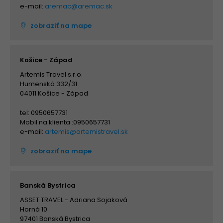
e-mail:
aremac@aremac.sk
zobraziť na mape
Košice - Západ
Artemis Travel s.r.o.
Humenská 332/31
04011 Košice - Západ
tel: 0950657731
Mobil na klienta :0950657731
e-mail:
artemis@artemistravel.sk
zobraziť na mape
Banská Bystrica
ASSET TRAVEL - Adriana Sojaková
Horná 10
97401 Banská Bystrica