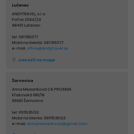
Lučenec
ANDYTRAVEL, s.r.o.
Poľná 2594/23
98401 Lučenec
tel: 0917851177
Mobil na klienta :0917851177
e-mail:
office@andytravel.sk
zobraziť na mape
Žarnovica
Anna Mesiariková CA PROXIMA
Kľakovská 881/18
96681 Žarnovica
tel: 0911535133
Mobil na klienta :09111535133
e-mail:
annamesiarikova1@gmail.com