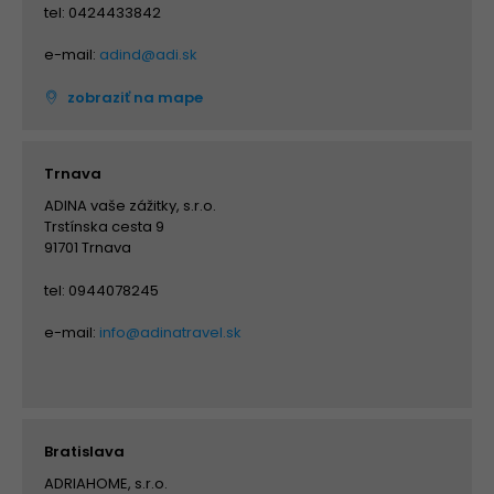
tel: 0424433842
e-mail:
adind@adi.sk
zobraziť na mape
Trnava
ADINA vaše zážitky, s.r.o.
Trstínska cesta 9
91701 Trnava
tel: 0944078245
e-mail:
info@adinatravel.sk
Bratislava
ADRIAHOME, s.r.o.