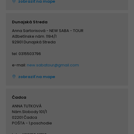
zobraziť na mape
Dunajská Streda
Anna Sartorisová - NEW SABA - TOUR
Alžbetínske nám. 1194/1
92901 Dunajská Streda
tel: 0315503796
e-mail:
new.sabatour@gmail.com
zobraziť na mape
Čadca
ANNA TUTKOVÁ
Nám.Slobody 101/1
02201 Čadca
POŠTA - 1.poschodie