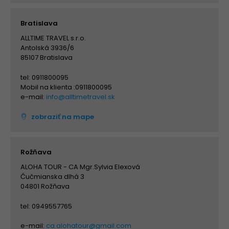
Bratislava
ALLTIME TRAVEL s.r.o.
Antolská 3936/6
85107 Bratislava
tel: 0911800095
Mobil na klienta :0911800095
e-mail:
info@alltimetravel.sk
zobraziť na mape
Rožňava
ALOHA TOUR - CA Mgr.Sylvia Elexová
Čučmianska dlhá 3
04801 Rožňava
tel: 0949557765
e-mail:
ca.alohatour@gmail.com