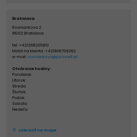
Bratislava
Rovniankova 2
85102 Bratislava
tel: +421268205810
Mobil na klienta :+421908709262
e-mail:
rovniankova@jazzwelt.sk
Otváracie hodiny:
Pondelok:
Utorok:
Streda:
Štvrtok:
Piatok:
Sobota:
Nedeľa:
zobraziť na mape