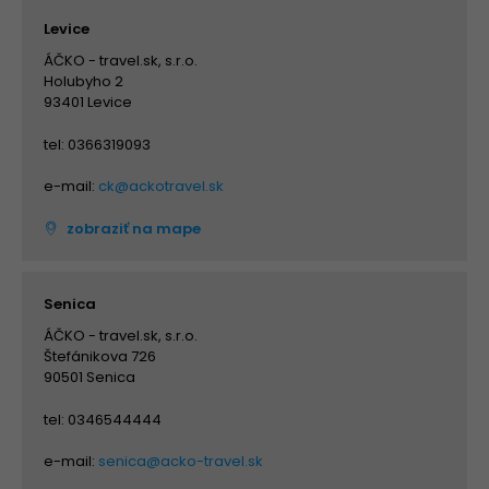
Levice
ÁČKO - travel.sk, s.r.o.
Holubyho 2
93401 Levice
tel: 0366319093
e-mail:
ck@ackotravel.sk
zobraziť na mape
Senica
ÁČKO - travel.sk, s.r.o.
Štefánikova 726
90501 Senica
tel: 0346544444
e-mail:
senica@acko-travel.sk