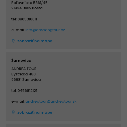
Poľovnícka 5361/45
91934 Biely Kostol
tel: 0905316611
e-mail:
info@amazingtour.cz
zobraziť na mape
Žarnovica
ANDREA TOUR
Bystrická 480
96681 Žarnovica
tel: 0456812121
e-mail:
andreatour@andreatour.sk
zobraziť na mape