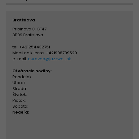
Bratislava
Pribinova 8, GF47
81109 Bratislava
tel: +421254432751
Mobil na klienta :+421908709529
e-mail:
eurovea@jazzwelt.sk
Otváracie hodiny:
Pondelok:
Utorok:
Streda:
Štvrtok:
Piatok:
Sobota:
Nedeľa: