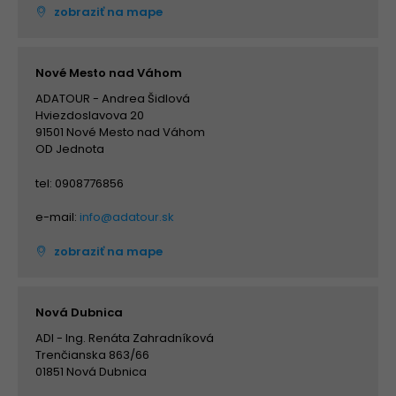
zobraziť na mape
Nové Mesto nad Váhom
ADATOUR - Andrea Šidlová
Hviezdoslavova 20
91501 Nové Mesto nad Váhom
OD Jednota
tel: 0908776856
e-mail:
info@adatour.sk
zobraziť na mape
Nová Dubnica
ADI - Ing. Renáta Zahradníková
Trenčianska 863/66
01851 Nová Dubnica