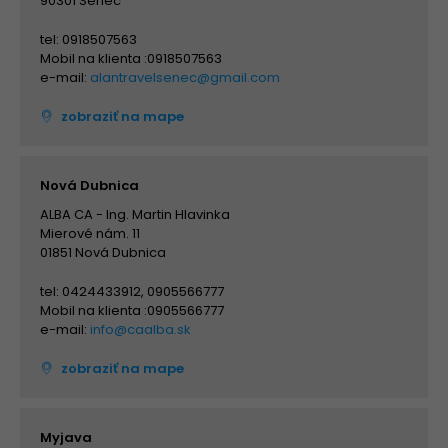
90301 Senec
tel: 0918507563
Mobil na klienta :0918507563
e-mail:
alantravelsenec@gmail.com
zobraziť na mape
Nová Dubnica
ALBA CA - Ing. Martin Hlavinka
Mierové nám. 11
01851 Nová Dubnica
tel: 0424433912, 0905566777
Mobil na klienta :0905566777
e-mail:
info@caalba.sk
zobraziť na mape
Myjava