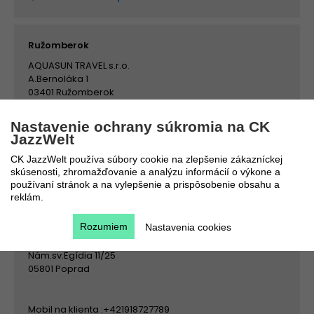
Ružomberok
AQUASUN TRAVEL s.r.o.
A.Bernoláka 1
03401 Ružomberok
tel: 0907854723
Nastavenie ochrany súkromia na CK
JazzWelt
e-mail:
dovolenka@aquasun.sk
CK JazzWelt používa súbory cookie na zlepšenie zákazníckej
skúsenosti, zhromažďovanie a analýzu informácií o výkone a
zobraziť na mape
používaní stránok a na vylepšenie a prispôsobenie obsahu a
reklám.
Poprad
Rozumiem
Nastavenia cookies
AREMAC, s.r.o.
Nám.sv.Egídia 11/25
05801 Poprad
Mobil na klienta :+421918727789