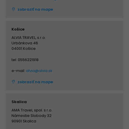
zobraziť na mape
Košice
ALVIA TRAVEL, s.r.o.
Urbánkova 46
04001 Košice
tel: 0556221918
e-mail:
alvia@alvia.sk
zobraziť na mape
Skalica
AMA Travel, spol. s r.o.
Námestie Slobody 32
90901 Skalica