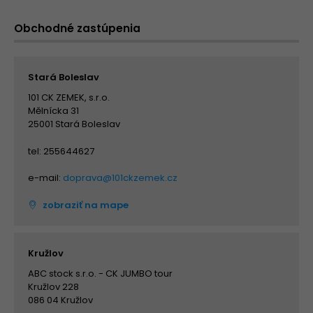
Obchodné zastúpenia
Stará Boleslav
101 CK ZEMEK, s.r.o.
Mělnícka 31
25001 Stará Boleslav
tel: 255644627
e-mail:
doprava@101ckzemek.cz
zobraziť na mape
Kružlov
ABC stock s.r.o. - CK JUMBO tour
Kružlov 228
086 04 Kružlov