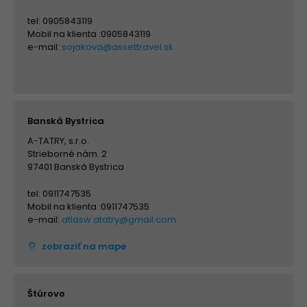
tel: 0905843119
Mobil na klienta :0905843119
e-mail:
sojakova@assettravel.sk
Banská Bystrica
A-TATRY, s.r.o.
Strieborné nám. 2
97401 Banská Bystrica
tel: 0911747535
Mobil na klienta :0911747535
e-mail:
atlasw.atatry@gmail.com
zobraziť na mape
Štúrovo