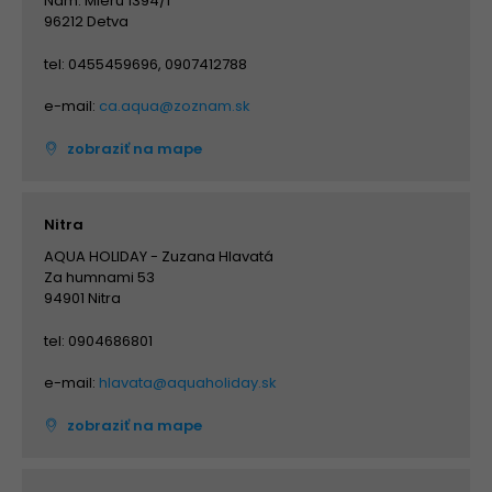
Nám. Mieru 1394/1
96212 Detva
tel: 0455459696, 0907412788
e-mail:
ca.aqua@zoznam.sk
zobraziť na mape
Nitra
AQUA HOLIDAY - Zuzana Hlavatá
Za humnami 53
94901 Nitra
tel: 0904686801
e-mail:
hlavata@aquaholiday.sk
zobraziť na mape