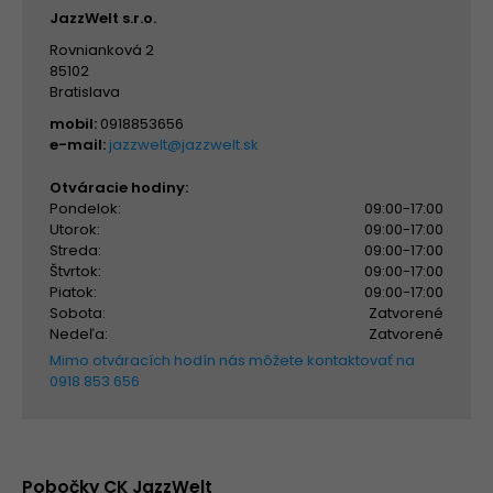
JazzWelt s.r.o.
Rovnianková 2
85102
Bratislava
mobil:
0918853656
e-mail:
jazzwelt@jazzwelt.sk
Otváracie hodiny:
Pondelok:
09:00-17:00
Utorok:
09:00-17:00
Streda:
09:00-17:00
Štvrtok:
09:00-17:00
Piatok:
09:00-17:00
Sobota:
Zatvorené
Nedeľa:
Zatvorené
Mimo otváracích hodín nás môžete kontaktovať na
0918 853 656
Pobočky CK JazzWelt