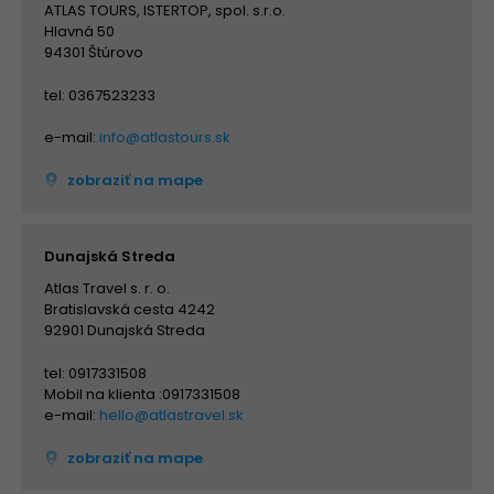
ATLAS TOURS, ISTERTOP, spol. s.r.o.
Hlavná 50
94301 Štúrovo
tel: 0367523233
e-mail:
info@atlastours.sk
zobraziť na mape
Dunajská Streda
Atlas Travel s. r. o.
Bratislavská cesta 4242
92901 Dunajská Streda
tel: 0917331508
Mobil na klienta :0917331508
e-mail:
hello@atlastravel.sk
zobraziť na mape