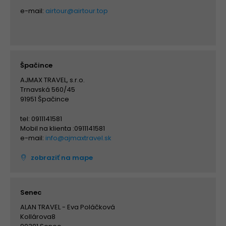
e-mail:
airtour@airtour.top
Špačince
AJMAX TRAVEL, s.r.o.
Trnavská 560/45
91951 Špačince
tel: 0911141581
Mobil na klienta :0911141581
e-mail:
info@ajmaxtravel.sk
zobraziť na mape
Senec
ALAN TRAVEL - Eva Poláčková
Kollárova8