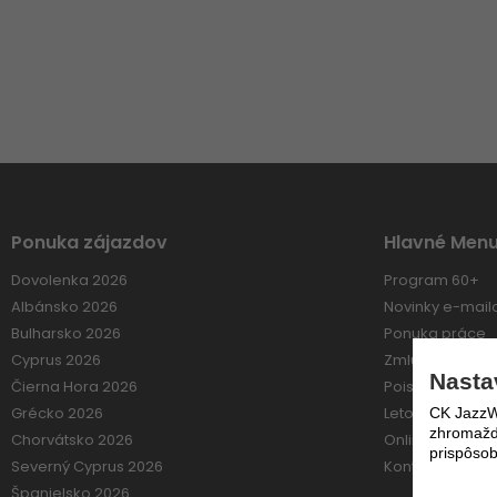
Ponuka zájazdov
Hlavné Men
Dovolenka 2026
Program 60+
Albánsko 2026
Novinky e-mai
Bulharsko 2026
Ponuka práce
Cyprus 2026
Zmluvné vzťahy
Nasta
Čierna Hora 2026
Poistenie
Grécko 2026
Letové poriadk
CK JazzWe
zhromažďo
Chorvátsko 2026
Online platba
prispôsob
Severný Cyprus 2026
Kontakt
Španielsko 2026