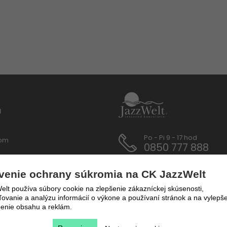
u
Po - Pi 9 - 17 hod
lom
0850 777 888
 / Dokumenty
venie ochrany súkromia na CK JazzWelt
y a prepravné podmienky
lt používa súbory cookie na zlepšenie zákazníckej skúsenosti,
vanie a analýzu informácií o výkone a používaní stránok a na vylepše
enie obsahu a reklám.