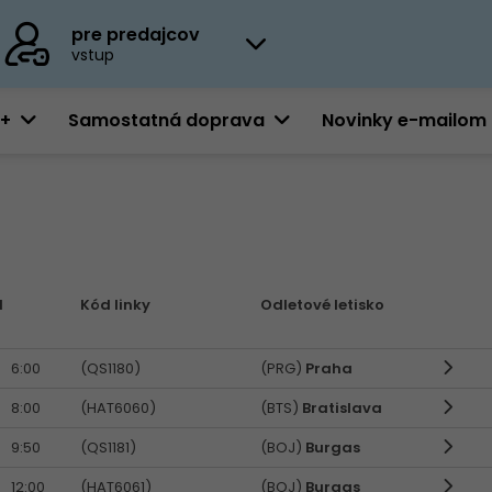
pre predajcov
vstup
0+
Samostatná doprava
Novinky e-mailom
d
Kód linky
Odletové letisko
6:00
(QS1180)
(PRG)
Praha
8:00
(HAT6060)
(BTS)
Bratislava
9:50
(QS1181)
(BOJ)
Burgas
12:00
(HAT6061)
(BOJ)
Burgas