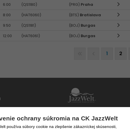
6:00
(QS1180)
(PRG)
Praha
8:00
(HAT6060)
(BTS)
Bratislava
9:50
(QS1181)
(BOJ)
Burgas
12:00
(HAT6061)
(BOJ)
Burgas
1
2
u
Po - Pi 9 - 17 hod
lom
venie ochrany súkromia na CK JazzWelt
0850 777 888
lt používa súbory cookie na zlepšenie zákazníckej skúsenosti,
 / Dokumenty