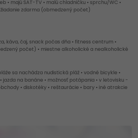
ieb • majú SAT-TV • malú chladničku • sprchu/WC •
a vyžiadanie zdarma (obmedzený počet)
a, káva, čaj, snack počas dňa • fitness centrum •
medzený počet) • miestne alkoholické a nealkoholické
pláže sa nachádza nudistická pláž • vodné bicykle •
k • jazda na banáne • možnosť potápania • v letovisku -
bchody • diskotéky • reštaurácie • bary • iné atrakcie