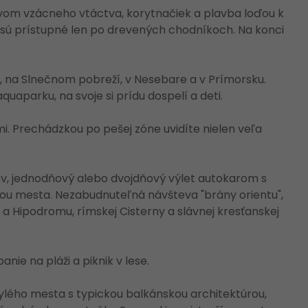
om vzácneho vtáctva, korytnačiek a plavba loďou k
é sú prístupné len po drevených chodníkoch. Na konci
 na Slnečnom pobreží, v Nesebare a v Prímorsku.
uaparku, na svoje si prídu dospelí a deti.
. Prechádzkou po pešej zóne uvidíte nielen veľa
v, jednodňový alebo dvojdňový výlet autokarom s
kou mesta. Nezabudnuteľná návšteva "brány orientu",
a Hipodromu, rímskej Cisterny a slávnej kresťanskej
nie na pláži a piknik v lese.
ylého mesta s typickou balkánskou architektúrou,