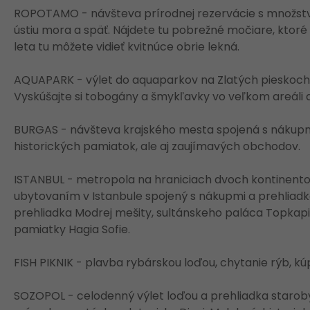
ROPOTAMO - návšteva prírodnej rezervácie s množstv
ústiu mora a späť. Nájdete tu pobrežné močiare, ktor
leta tu môžete vidieť kvitnúce obrie lekná.
AQUAPARK - výlet do aquaparkov na Zlatých pieskoch,
Vyskúšajte si tobogány a šmykľavky vo veľkom areáli aq
BURGAS - návšteva krajského mesta spojená s nákupmi
historických pamiatok, ale aj zaujímavých obchodov.
ISTANBUL - metropola na hraniciach dvoch kontinento
ubytovaním v Istanbule spojený s nákupmi a prehliad
prehliadka Modrej mešity, sultánskeho paláca Topkapi 
pamiatky Hagia Sofie.
FISH PIKNIK - plavba rybárskou loďou, chytanie rýb, kúpa
SOZOPOL - celodenný výlet loďou a prehliadka starob