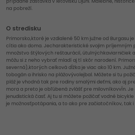
prípadne zastávka v letovisku Djuni. Malebné, histor
na pobreží.
O stredisku
Primorsko,ktoré je vzdialené 50 km južne od Burgasu je
cítia ako doma. Jecharakteristické svojim príjemným 
množstvo štýlových reštaurácií, útulnýchkaviarničiek a
môžu si z neho vybrať mladí aj tí skôr narodení. Prim
severná),ktorých celková dĺžka je viac ako 10 km. Južná 
tobogán a ihrisko na plážovývolejbal. Môžete si tu požič
pláž je vhodná tak pre rodiny smalými deťmi, ako aj p
mora a preto je obľúbená zvlášť pre milovníkovvĺn. Je 
jenudistická časť. Aj tu si môžete požičať vodné bicyk
je možnosťpotápania, a to ako pre začiatočníkov, tak i