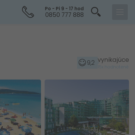
Po - Pi 9 - 17 hod
0850 777 888
vynikajúce
9,2
15x hodnotené