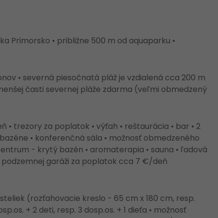
ka Primorsko • približne 500 m od aquaparku •
ónov • severná piesočnatá pláž je vzdialená cca 200 m
j menšej časti severnej pláže zdarma (veľmi obmedzený
• trezory za poplatok • výťah • reštaurácia • bar • 2
ri bazéne • konferenčná sála • možnosť obmedzeného
 centrum - krytý bazén • aromaterapia • sauna • ľadová
v podzemnej garáži za poplatok cca 7 €/deň
teliek (rozťahovacie kreslo - 65 cm x 180 cm, resp.
.os. + 2 deti, resp. 3 dosp.os. + 1 dieťa • možnosť