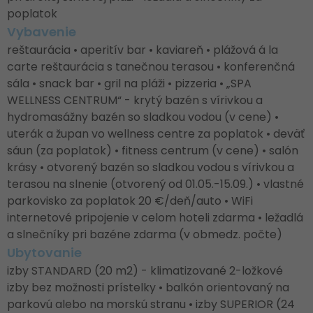
poplatok
Vybavenie
reštaurácia • aperitív bar • kaviareň • plážová á la
carte reštaurácia s tanečnou terasou • konferenčná
sála • snack bar • gril na pláži • pizzeria • „SPA
WELLNESS CENTRUM“ - krytý bazén s vírivkou a
hydromasážny bazén so sladkou vodou (v cene) •
uterák a župan vo wellness centre za poplatok • deväť
sáun (za poplatok) • fitness centrum (v cene) • salón
krásy • otvorený bazén so sladkou vodou s vírivkou a
terasou na slnenie (otvorený od 01.05.-15.09.) • vlastné
parkovisko za poplatok 20 €/deň/auto • WiFi
internetové pripojenie v celom hoteli zdarma • ležadlá
a slnečníky pri bazéne zdarma (v obmedz. počte)
Ubytovanie
izby STANDARD (20 m2) - klimatizované 2-ložkové
izby bez možnosti prístelky • balkón orientovaný na
parkovú alebo na morskú stranu • izby SUPERIOR (24