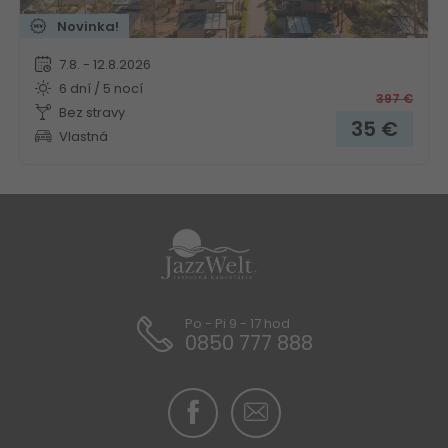
Novinka!
7.8. - 12.8.2026
6 dní / 5 nocí
397
€
Bez stravy
35
€
Vlastná
Po - Pi 9 - 17 hod
0850 777 888