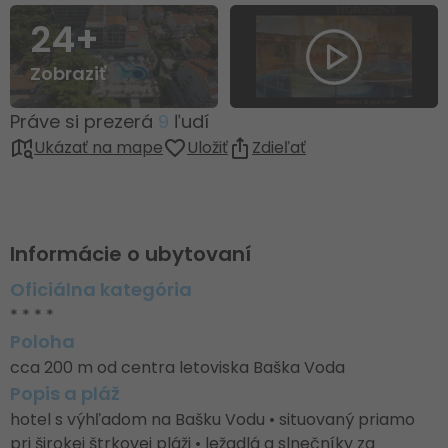
24+
Zobraziť
Práve si prezerá
9
ľudí
Ukázať na mape
Uložiť
Zdieľať
Informácie o ubytovaní
Oficiálna kategória
* * * *
Poloha
cca 200 m od centra letoviska Baška Voda
Popis a pláž
hotel s výhľadom na Bašku Vodu • situovaný priamo
pri širokej štrkovej pláži • ležadlá a slnečníky za