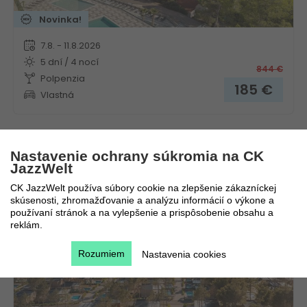
Novinka!
7.8. - 11.8.2026
5 dní / 4 nocí
844
€
Polpenzia
185
€
Vlastná
Nastavenie ochrany súkromia na CK
Aminess Camping Villas & Holiday Homes Avalona
JazzWelt
CK JazzWelt používa súbory cookie na zlepšenie zákazníckej
Chorvátsko
Kvarner
skúsenosti, zhromažďovanie a analýzu informácií o výkone a
používaní stránok a na vylepšenie a prispôsobenie obsahu a
reklám.
Rozumiem
Nastavenia cookies