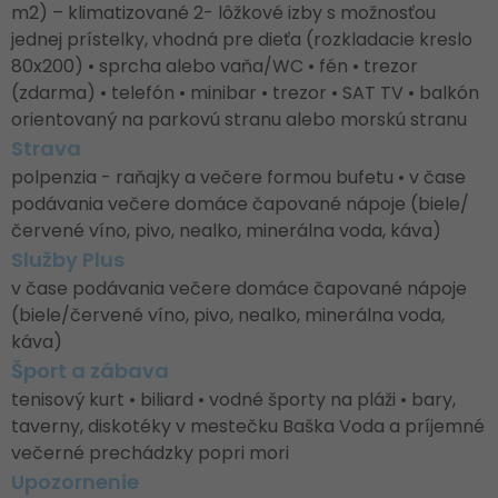
m2) – klimatizované 2- lôžkové izby s možnosťou
jednej prístelky, vhodná pre dieťa (rozkladacie kreslo
80x200) • sprcha alebo vaňa/WC • fén • trezor
(zdarma) • telefón • minibar • trezor • SAT TV • balkón
orientovaný na parkovú stranu alebo morskú stranu
Strava
polpenzia - raňajky a večere formou bufetu • v čase
podávania večere domáce čapované nápoje (biele/
červené víno, pivo, nealko, minerálna voda, káva)
Služby Plus
v čase podávania večere domáce čapované nápoje
(biele/červené víno, pivo, nealko, minerálna voda,
káva)
Šport a zábava
tenisový kurt • biliard • vodné športy na pláži • bary,
taverny, diskotéky v mestečku Baška Voda a príjemné
večerné prechádzky popri mori
Upozornenie