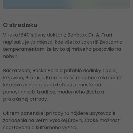
O stredisku
V roku 1840 slávny doktor z Benátok Dr. A. Frari
napísal: „ je to miesto, kde všetko tak srší životom a
temperamentom, že by to aj mŕtveho postavilo na
nohy.“
Baška Voda, Baško Polje a priľahlé dedinky Topici,
Krvavica, Bratus a Promajna sú malebné rekreačné
letoviská s nenapodobiteľnou atmosférou
pohostinnosti, tradície, moderného života a
prekrásnej prírody.
Okrem panenskej prírody tu nájdete ubytovacie
zariadenia na veľmi vysokej úrovni, široké možnosti
športového a kultúrneho vyžitia.