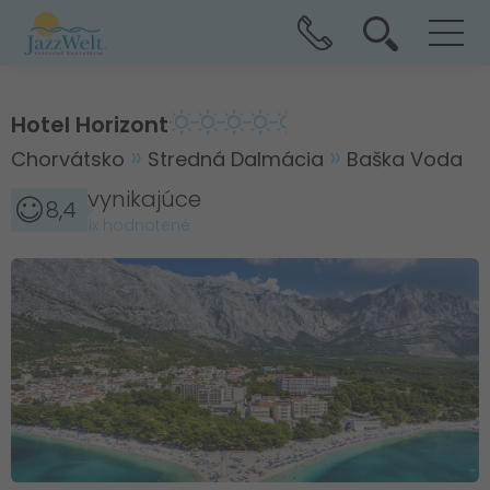
Hotel Horizont
Chorvátsko
Stredná Dalmácia
Baška Voda
vynikajúce
8,4
1x hodnotené