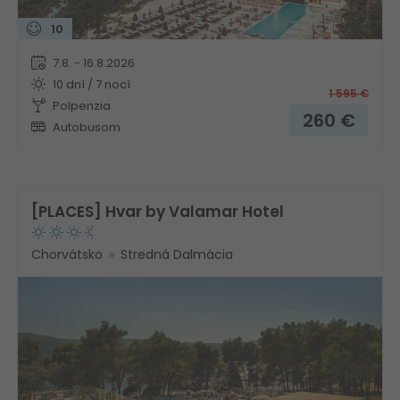
10
7.8. - 16.8.2026
10 dní / 7 nocí
1 595
€
Polpenzia
260
€
Autobusom
[PLACES] Hvar by Valamar Hotel
Chorvátsko
Stredná Dalmácia