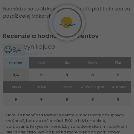
Nachádza sa tu štrkovito-piesočnatá pláž tiahnuca sa
pozdĺž celej Makarskej.
Recenzie a hodnotenie klientov
vynikajúce
8,4
1x hodnotené
Priemer
Hotel
Izba
Servis
Pláž
8,4
9
8
8
9
Poloha
Bazén
Strava
Zábava a šport
Pre rodiny
9
9
8
8
8
Hotel sa nachádza takmer v centre s množstvom nákupných
možností, barov a reštaurácii. Pláž je blízko- pekná,
udržiavaná, tyrkysové more. Izby zariadené starším nábytkom
ale všade čisto, výhľad buď na more alebo na park. Strava