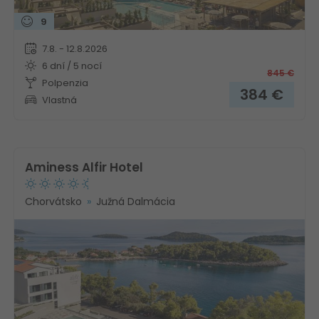
9
7.8. - 12.8.2026
6 dní / 5 nocí
845
€
Polpenzia
384
€
Vlastná
Aminess Alfir Hotel
Chorvátsko
Južná Dalmácia