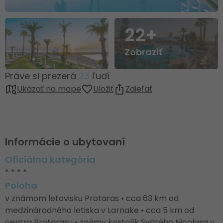
22+
Zobraziť
Práve si prezerá
23
ľudí
Ukázať na mape
Uložiť
Zdieľať
Informácie o ubytovaní
Oficiálna kategória
* * * *
Poloha
v známom letovisku Protaras • cca 63 km od
medzinárodného letiska v Larnake • cca 5 km od
centra Protarasu • známy kostolík Svätého Nicolasa v