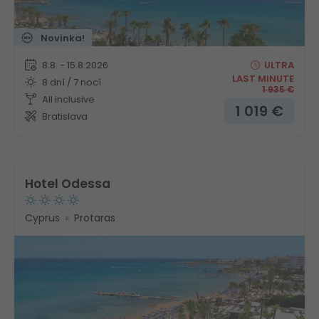
Novinka!
8.8. - 15.8.2026
ULTRA
LAST MINUTE
8 dní / 7 nocí
1 935
€
All inclusive
1 019
€
Bratislava
Hotel Odessa
Cyprus
Protaras