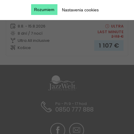
Rozumiem
Nastavenia cookies
Novinka!
8.8. - 15.8.2026
ULTRA
LAST MINUTE
8 dní / 7 nocí
2 113
€
Ultra All inclusive
1 107
€
Košice
Po - Pi 9 - 17 hod
0850 777 888