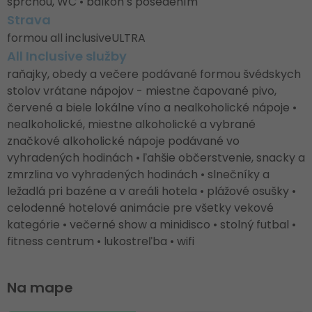
sprchou, WC • balkón s posedením
Strava
formou all inclusiveULTRA
All Inclusive služby
raňajky, obedy a večere podávané formou švédskych
stolov vrátane nápojov - miestne čapované pivo,
červené a biele lokálne víno a nealkoholické nápoje •
nealkoholické, miestne alkoholické a vybrané
značkové alkoholické nápoje podávané vo
vyhradených hodinách • ľahšie občerstvenie, snacky a
zmrzlina vo vyhradených hodinách • slnečníky a
ležadlá pri bazéne a v areáli hotela • plážové osušky •
celodenné hotelové animácie pre všetky vekové
kategórie • večerné show a minidisco • stolný futbal •
fitness centrum • lukostreľba • wifi
Na mape