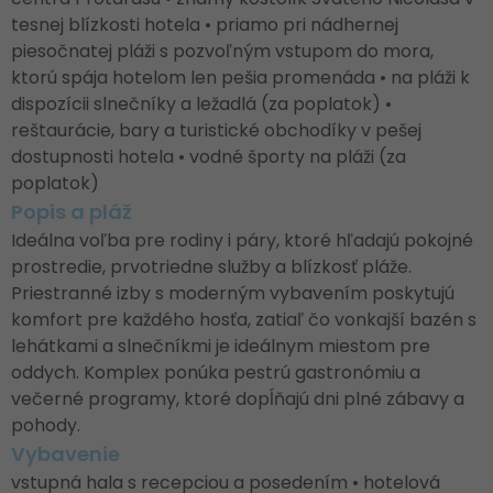
tesnej blízkosti hotela • priamo pri nádhernej
piesočnatej pláži s pozvoľným vstupom do mora,
ktorú spája hotelom len pešia promenáda • na pláži k
dispozícii slnečníky a ležadlá (za poplatok) •
reštaurácie, bary a turistické obchodíky v pešej
dostupnosti hotela • vodné športy na pláži (za
poplatok)
Popis a pláž
Ideálna voľba pre rodiny i páry, ktoré hľadajú pokojné
prostredie, prvotriedne služby a blízkosť pláže.
Priestranné izby s moderným vybavením poskytujú
komfort pre každého hosťa, zatiaľ čo vonkajší bazén s
lehátkami a slnečníkmi je ideálnym miestom pre
oddych. Komplex ponúka pestrú gastronómiu a
večerné programy, ktoré dopĺňajú dni plné zábavy a
pohody.
Vybavenie
vstupná hala s recepciou a posedením • hotelová