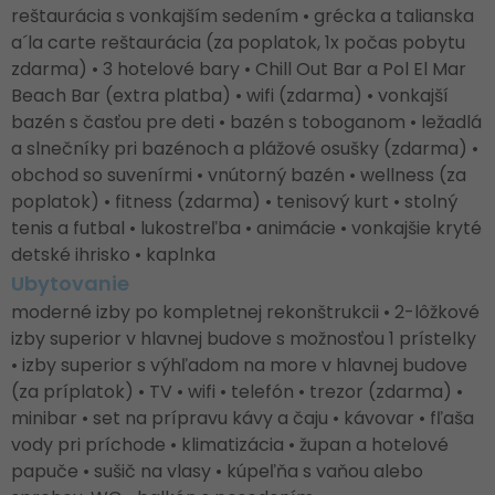
reštaurácia s vonkajším sedením • grécka a talianska
a´la carte reštaurácia (za poplatok, 1x počas pobytu
zdarma) • 3 hotelové bary • Chill Out Bar a Pol El Mar
Beach Bar (extra platba) • wifi (zdarma) • vonkajší
bazén s časťou pre deti • bazén s toboganom • ležadlá
a slnečníky pri bazénoch a plážové osušky (zdarma) •
obchod so suvenírmi • vnútorný bazén • wellness (za
poplatok) • fitness (zdarma) • tenisový kurt • stolný
tenis a futbal • lukostreľba • animácie • vonkajšie kryté
detské ihrisko • kaplnka
Ubytovanie
moderné izby po kompletnej rekonštrukcii • 2-lôžkové
izby superior v hlavnej budove s možnosťou 1 prístelky
• izby superior s výhľadom na more v hlavnej budove
(za príplatok) • TV • wifi • telefón • trezor (zdarma) •
minibar • set na prípravu kávy a čaju • kávovar • fľaša
vody pri príchode • klimatizácia • župan a hotelové
papuče • sušič na vlasy • kúpeľňa s vaňou alebo