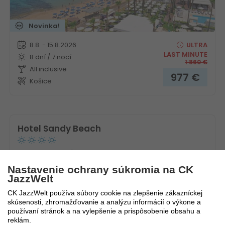
Novinka!
8.8. - 15.8.2026
ULTRA
LAST MINUTE
8 dní / 7 nocí
1 860
€
All inclusive
977
€
Košice
Hotel Sandy Beach
Cyprus
Larnaka
Nastavenie ochrany súkromia na CK
JazzWelt
CK JazzWelt používa súbory cookie na zlepšenie zákazníckej
skúsenosti, zhromažďovanie a analýzu informácií o výkone a
používaní stránok a na vylepšenie a prispôsobenie obsahu a
reklám.