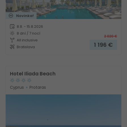
Novinka!
8.8. - 15.8.2026
8 dní / 7 nocí
2 020
€
All inclusive
1 196
€
Bratislava
Hotel Iliada Beach
Cyprus
Protaras