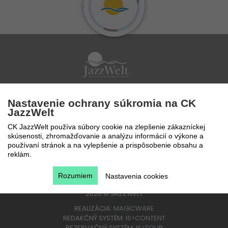
Po - Pi 9 - 17 hod
Nastavenie ochrany súkromia na CK
0850 777 888
JazzWelt
CK JazzWelt používa súbory cookie na zlepšenie zákazníckej
skúsenosti, zhromažďovanie a analýzu informácií o výkone a
používaní stránok a na vylepšenie a prispôsobenie obsahu a
reklám.
Rozumiem
Nastavenia cookies
2026
©
JAZZWELT
REALIZÁCIA:
MAGICWARE
REDAKČNÝ SYSTÉM:
IS>CONTENT
REZERVAČNÝ SYSTÉM:
IS>TOUR