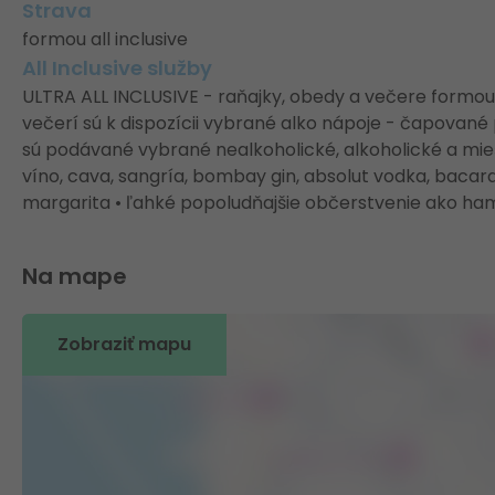
Strava
formou all inclusive
All Inclusive služby
ULTRA ALL INCLUSIVE - raňajky, obedy a večere formo
večerí sú k dispozícii vybrané alko nápoje - čapované
sú podávané vybrané nealkoholické, alkoholické a mieša
víno, cava, sangría, bombay gin, absolut vodka, bacardi
margarita • ľahké popoludňajšie občerstvenie ako ham
Na mape
Zobraziť mapu