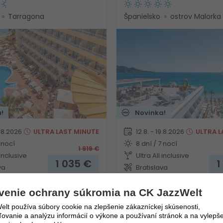
Tarragona
Španielsko
ostrov Malorka
!
Novinka!
9.8.2026
ULTRA
LAST MINUTE
12.8. - 19.8.2026
ULTRA
L
 nocí
8 dní / 7 nocí
1 919
€
 inclusive
Ultra All inclusive
1 035
€
1
va
Bratislava
venie ochrany súkromia na CK JazzWelt
lt používa súbory cookie na zlepšenie zákazníckej skúsenosti,
vanie a analýzu informácií o výkone a používaní stránok a na vylepše