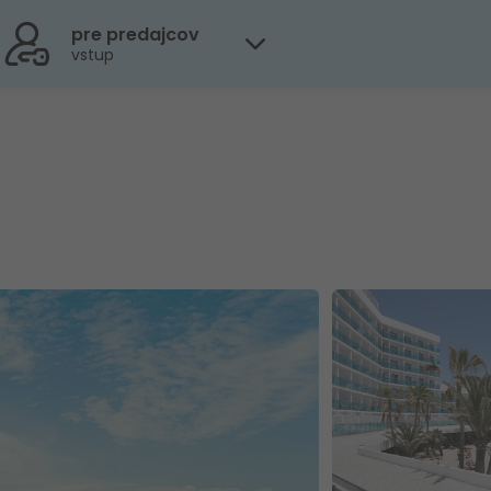
pre predajcov
vstup