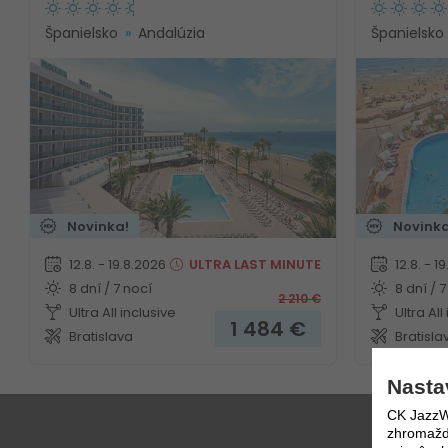
Španielsko
Andalúzia
Španielsko
Novinka!
Novinka
12.8. - 19.8.2026
ULTRA
LAST MINUTE
12.8. - 1
8 dní / 7 nocí
8 dní / 7
2 210
€
Ultra All inclusive
Ultra All
1 484
€
Bratislava
Bratisla
Nasta
CK JazzWe
zhromažďo