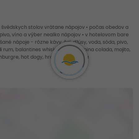
u švédskych stolov vrátane nápojov • počas obedov a
 pivo, víno a výber nealko nápojov • v hotelovom bare
né nápoje - rôzne kávy, čaj, džúsy, voda, sóda, pivo,
 rum, balantines whisky, campari, pina colada, mojito,
burgre, hot dogy, hranolky, zmrzlina