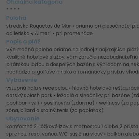
Oficiálna kategória
* * * *
Poloha
stredisko Roquetas de Mar • priamo pri piesočnatej pláž
od letiska v Almerii • pri promenáde
Popis a pláž
Výnimočná poloha priamo na jednej z najkrajších pláží
kvalitné hotelové služby, vám zaručia nezabudnuteľnú 
pirátskou loďou a dospelých bazén s výhľadom na neko
nachádza aj golfové ihrisko a romantický prístav vho
Vybavenie
vstupná hala s recepciou • hlavná hotelová reštaurác
detský splash park • ležadlá a slnečníky pri bazéne (z
pool bar • wifi • posilňovňa (zdarma) • wellness (za p
zóna, biliard a stolný tenis (za poplatok)
Ubytovanie
komfortné 2-lôžkové izby s možnosťou 1 alebo 2 prísteli
sprchou, resp. vaňou, WC, sušič na vlasy • balkón aleb