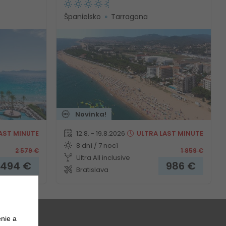
Španielsko
Tarragona
Novinka!
AST MINUTE
12.8. - 19.8.2026
ULTRA
LAST MINUTE
8 dní / 7 nocí
2 579
€
1 859
€
Ultra All inclusive
 494
€
986
€
Bratislava
nie a