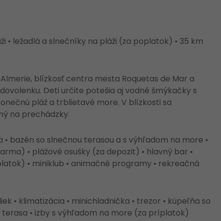
i • ležadlá a slnečníky na pláži (za poplatok) • 35 km
 Almerie, blízkosť centra mesta Roquetas de Mar a
dovolenku. Deti určite potešia aj vodné šmýkačky s
nečnú pláž a trblietavé more. V blízkosti sa
dný na prechádzky.
ia • bazén so slnečnou terasou a s výhľadom na more •
darma) • plážové osušky (za depozit) • hlavný bar •
oplatok) • miniklub • animačné programy • rekreačná
ek • klimatizácia • minichladnička • trezor • kúpeľňa so
o terasa • izby s výhľadom na more (za príplatok)