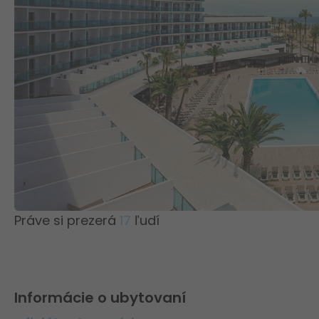
Práve si prezerá
17
ľudí
Informácie o ubytovaní