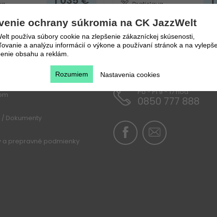
1 035
€
1
va
Bratislava
venie ochrany súkromia na CK JazzWelt
lt používa súbory cookie na zlepšenie zákazníckej skúsenosti,
vanie a analýzu informácií o výkone a používaní stránok a na vylepše
enie obsahu a reklám.
u
Rozumiem
Nastavenia cookies
Po - Pi 9 - 17 hod
lom
0850 777 888
 / Dokumenty
y a prepravné podmienky