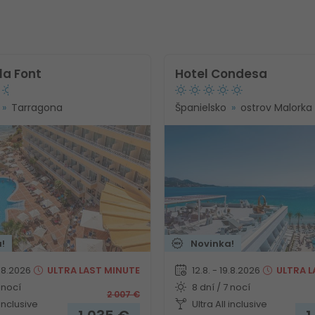
la Font
Hotel Condesa
Tarragona
Španielsko
ostrov Malorka
!
Novinka!
9.8.2026
ULTRA
LAST MINUTE
12.8. - 19.8.2026
ULTRA
L
 nocí
8 dní / 7 nocí
2 007
€
 inclusive
Ultra All inclusive