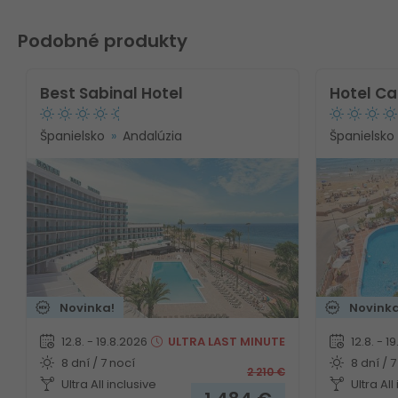
Podobné produkty
Best Sabinal Hotel
Hotel Ca
Španielsko
Andalúzia
Španielsko
Novinka!
Novinka
12.8. - 19.8.2026
ULTRA
LAST MINUTE
12.8. - 1
8 dní / 7 nocí
8 dní / 7
2 210
€
Ultra All inclusive
Ultra All