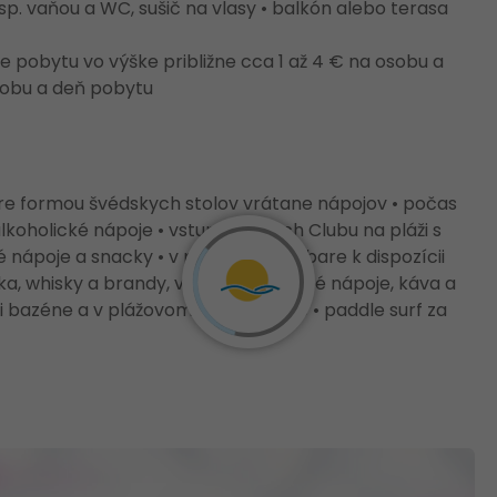
sp. vaňou a WC, sušič na vlasy • balkón alebo terasa
 pobytu vo výške približne cca 1 až 4 € na osobu a
 osobu a deň pobytu
re formou švédskych stolov vrátane nápojov • počas
alkoholické nápoje • vstup do Beach Clubu na pláži s
nápoje a snacky • v pool a lounge bare k dispozícii
odka, whisky a brandy, vybrané miešané nápoje, káva a
pri bazéne a v plážovom Beach Clube • paddle surf za