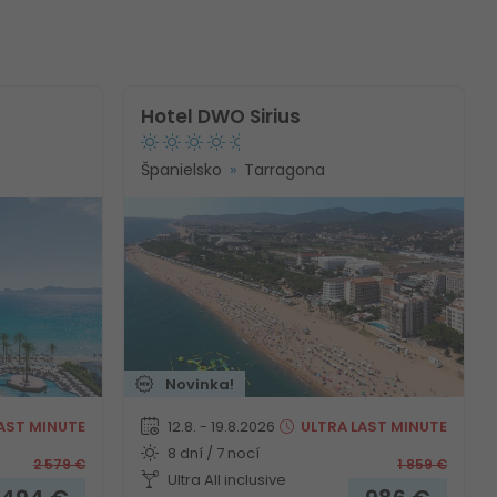
Hotel DWO Sirius
Španielsko
Tarragona
Novinka!
AST MINUTE
12.8. - 19.8.2026
ULTRA
LAST MINUTE
8 dní / 7 nocí
2 579
€
1 859
€
Ultra All inclusive