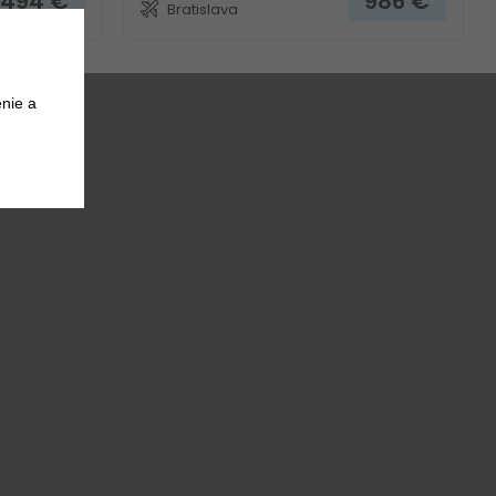
 494
€
986
€
Bratislava
nie a