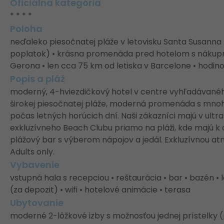
Oficiálna kategória
* * * *
Poloha
neďaleko piesočnatej pláže v letovisku Santa Susanna (
poplatok) • krásna promenáda pred hotelom s nákup
Gerona • len cca 75 km od letiska v Barcelone • hodi
Popis a pláž
moderný, 4-hviezdičkový hotel v centre vyhľadávaného
širokej piesočnatej pláže, moderná promenáda s mno
počas letných horúcich dní. Naši zákazníci majú v ultra 
exkluzívneho Beach Clubu priamo na pláži, kde majú k dis
plážový bar s výberom nápojov a jedál. Exkluzívnou 
Adults only.
Vybavenie
vstupná hala s recepciou • reštaurácia • bar • bazén •
(za depozit) • wifi • hotelové animácie • terasa
Ubytovanie
moderné 2-lôžkové izby s možnosťou jednej prístelky (pr