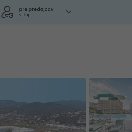
pre predajcov
vstup