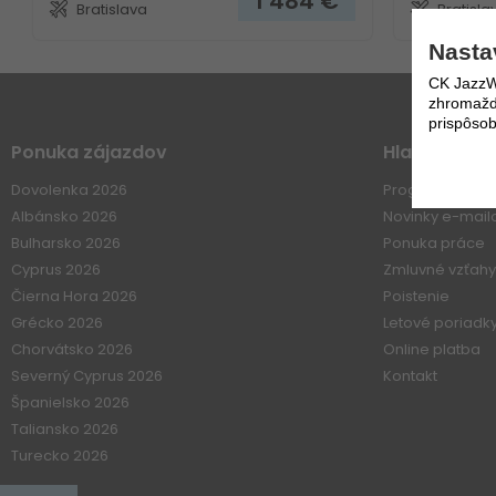
1 484
€
Bratislava
Bratisla
Nasta
CK JazzWe
zhromažďo
prispôsob
Ponuka zájazdov
Hlavné Men
Dovolenka 2026
Program 60+
Albánsko 2026
Novinky e-mai
Bulharsko 2026
Ponuka práce
Cyprus 2026
Zmluvné vzťahy
Čierna Hora 2026
Poistenie
Grécko 2026
Letové poriadk
Chorvátsko 2026
Online platba
Severný Cyprus 2026
Kontakt
Španielsko 2026
Taliansko 2026
Turecko 2026