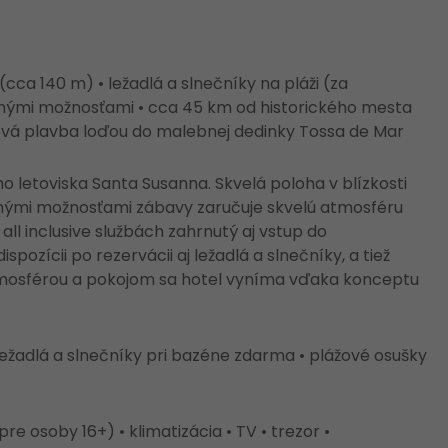
cca 140 m) • ležadlá a slnečníky na pláži (za
nými možnosťami • cca 45 km od historického mesta
nová plavba loďou do malebnej dedinky Tossa de Mar
 letoviska Santa Susanna. Skvelá poloha v blízkosti
hými možnosťami zábavy zaručuje skvelú atmosféru
all inclusive službách zahrnutý aj vstup do
pozícii po rezervácii aj ležadlá a slnečníky, a tiež
atmosférou a pokojom sa hotel vyníma vďaka konceptu
 ležadlá a slnečníky pri bazéne zdarma • plážové osušky
e osoby 16+) • klimatizácia • TV • trezor •