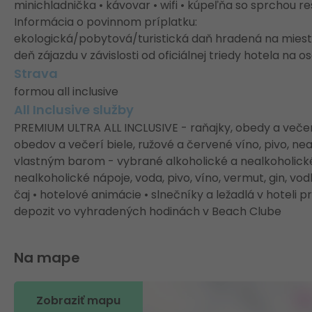
minichladnička • kávovar • wifi • kúpeľňa so sprchou re
Informácia o povinnom príplatku:
ekologická/pobytová/turistická daň hradená na mieste
deň zájazdu v závislosti od oficiálnej triedy hotela na
Strava
formou all inclusive
All Inclusive služby
PREMIUM ULTRA ALL INCLUSIVE - raňajky, obedy a veče
obedov a večerí biele, ružové a červené víno, pivo, ne
vlastným barom - vybrané alkoholické a nealkoholické 
nealkoholické nápoje, voda, pivo, víno, vermut, gin, v
čaj • hotelové animácie • slnečníky a ležadlá v hoteli 
depozit vo vyhradených hodinách v Beach Clube
Na mape
Zobraziť mapu