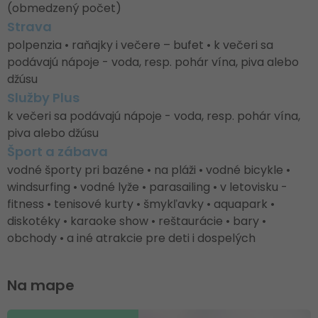
(obmedzený počet)
Strava
polpenzia • raňajky i večere – bufet • k večeri sa
podávajú nápoje - voda, resp. pohár vína, piva alebo
džúsu
Služby Plus
k večeri sa podávajú nápoje - voda, resp. pohár vína,
piva alebo džúsu
Šport a zábava
vodné športy pri bazéne • na pláži • vodné bicykle •
windsurfing • vodné lyže • parasailing • v letovisku -
fitness • tenisové kurty • šmykľavky • aquapark •
diskotéky • karaoke show • reštaurácie • bary •
obchody • a iné atrakcie pre deti i dospelých
Na mape