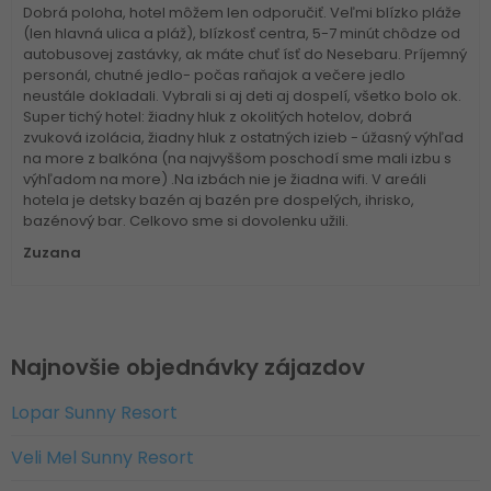
Dobrá poloha, hotel môžem len odporučiť. Veľmi blízko pláže
(len hlavná ulica a pláž), blízkosť centra, 5-7 minút chôdze od
autobusovej zastávky, ak máte chuť ísť do Nesebaru. Príjemný
personál, chutné jedlo- počas raňajok a večere jedlo
neustále dokladali. Vybrali si aj deti aj dospelí, všetko bolo ok.
Super tichý hotel: žiadny hluk z okolitých hotelov, dobrá
zvuková izolácia, žiadny hluk z ostatných izieb - úžasný výhľad
na more z balkóna (na najvyššom poschodí sme mali izbu s
výhľadom na more) .Na izbách nie je žiadna wifi. V areáli
hotela je detsky bazén aj bazén pre dospelých, ihrisko,
bazénový bar. Celkovo sme si dovolenku užili.
Zuzana
Najnovšie objednávky zájazdov
Lopar Sunny Resort
Veli Mel Sunny Resort