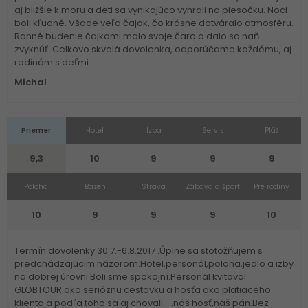
aj bližšie k moru a deti sa vynikajúco vyhrali na piesočku. Noci
boli kľudné. Všade veľa čajok, čo krásne dotváralo atmosféru.
Ranné budenie čajkami malo svoje čaro a dalo sa naň
zvyknúť. Celkovo skvelá dovolenka, odporúčame každému, aj
rodinám s deťmi.
Michal
Priemer
Hotel
Izba
Servis
Pláž
9,3
10
9
9
9
Poloha
Bazén
Strava
Zábava a šport
Pre rodiny
10
9
9
9
10
Termín dovolenky 30.7.-6.8.2017 .Úplne sa stotožňujem s
predchádzajúcim názorom.Hotel,personál,poloha,jedlo a izby
na dobrej úrovni.Boli sme spokojní.Personál kvitoval
GLOBTOUR ako serióznu cestovku a hosťa ako platiaceho
klienta a podľa toho sa aj chovali.....náš hosť,náš pán.Bez