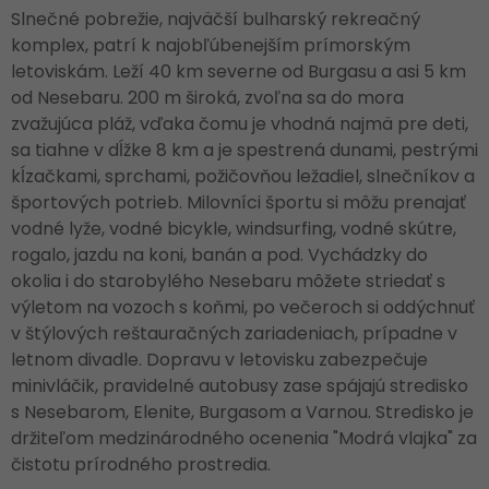
Slnečné pobrežie, najväčší bulharský rekreačný
komplex, patrí k najobľúbenejším prímorským
letoviskám. Leží 40 km severne od Burgasu a asi 5 km
od Nesebaru. 200 m široká, zvoľna sa do mora
zvažujúca pláž, vďaka čomu je vhodná najmä pre deti,
sa tiahne v dĺžke 8 km a je spestrená dunami, pestrými
kĺzačkami, sprchami, požičovňou ležadiel, slnečníkov a
športových potrieb. Milovníci športu si môžu prenajať
vodné lyže, vodné bicykle, windsurfing, vodné skútre,
rogalo, jazdu na koni, banán a pod. Vychádzky do
okolia i do starobylého Nesebaru môžete striedať s
výletom na vozoch s koňmi, po večeroch si oddýchnuť
v štýlových reštauračných zariadeniach, prípadne v
letnom divadle. Dopravu v letovisku zabezpečuje
minivláčik, pravidelné autobusy zase spájajú stredisko
s Nesebarom, Elenite, Burgasom a Varnou. Stredisko je
držiteľom medzinárodného ocenenia "Modrá vlajka" za
čistotu prírodného prostredia.