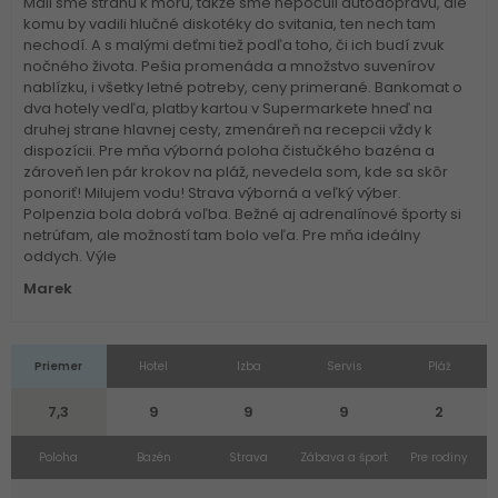
Mali sme stranu k moru, takže sme nepočuli autodopravu, ale
komu by vadili hlučné diskotéky do svitania, ten nech tam
nechodí. A s malými deťmi tiež podľa toho, či ich budí zvuk
nočného života. Pešia promenáda a množstvo suvenírov
nablízku, i všetky letné potreby, ceny primerané. Bankomat o
dva hotely vedľa, platby kartou v Supermarkete hneď na
druhej strane hlavnej cesty, zmenáreň na recepcii vždy k
dispozícii. Pre mňa výborná poloha čistučkého bazéna a
zároveň len pár krokov na pláž, nevedela som, kde sa skôr
ponoriť! Milujem vodu! Strava výborná a veľký výber.
Polpenzia bola dobrá voľba. Bežné aj adrenalínové športy si
netrúfam, ale možností tam bolo veľa. Pre mňa ideálny
oddych. Výle
Marek
Priemer
Hotel
Izba
Servis
Pláž
7,3
9
9
9
2
Poloha
Bazén
Strava
Zábava a šport
Pre rodiny