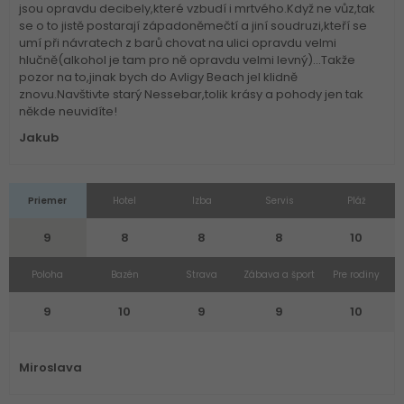
jsou opravdu decibely,které vzbudí i mrtvého.Když ne vůz,tak
se o to jistě postarají západoněmečtí a jiní soudruzi,kteří se
umí při návratech z barů chovat na ulici opravdu velmi
hlučně(alkohol je tam pro ně opravdu velmi levný)...Takže
pozor na to,jinak bych do Avligy Beach jel klidně
znovu.Navštivte starý Nessebar,tolik krásy a pohody jen tak
někde neuvidíte!
Jakub
Priemer
Hotel
Izba
Servis
Pláž
9
8
8
8
10
Poloha
Bazén
Strava
Zábava a šport
Pre rodiny
9
10
9
9
10
Miroslava