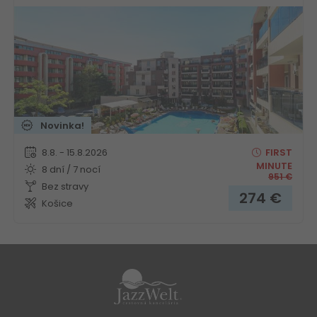
Novinka!
8.8. - 15.8.2026
FIRST
MINUTE
8 dní / 7 nocí
951
€
Bez stravy
274
€
Košice