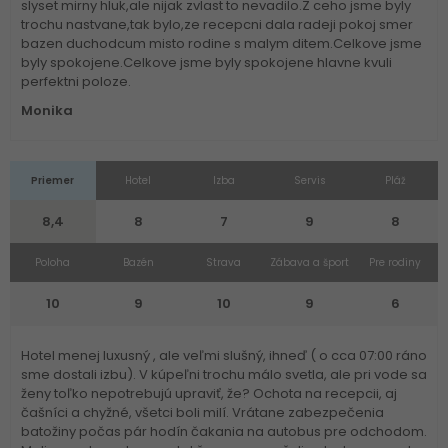
slyset mirny hluk,ale nijak zvlast to nevadilo.Z ceho jsme byly
trochu nastvane,tak bylo,ze recepcni dala radeji pokoj smer
bazen duchodcum misto rodine s malym ditem.Celkove jsme
byly spokojene.Celkove jsme byly spokojene hlavne kvuli
perfektni poloze.
Monika
Priemer
Hotel
Izba
Servis
Pláž
8,4
8
7
9
8
Poloha
Bazén
Strava
Zábava a šport
Pre rodiny
10
9
10
9
6
Hotel menej luxusný , ale veľmi slušný, ihneď ( o cca 07:00 ráno
sme dostali izbu). V kúpeľni trochu málo svetla, ale pri vode sa
ženy toľko nepotrebujú upraviť, že? Ochota na recepcii, aj
čašníci a chyžné, všetci boli milí. Vrátane zabezpečenia
batožiny počas pár hodín čakania na autobus pre odchodom.