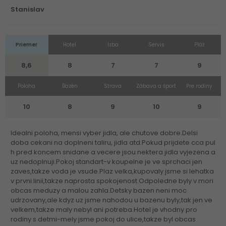
Stanislav
Priemer
Hotel
Izba
Servis
Pláž
8,6
8
7
7
9
Poloha
Bazén
Strava
Zábava a šport
Pre rodiny
10
8
9
10
9
Idealni poloha, mensi vyber jidla, ale chutove dobre.Delsi
doba cekani na doplneni taliru, jidla atd.Pokud prijdete cca pul
h pred koncem snidane a vecere jsou nektera jidla vyjezena a
uz nedoplnuji.Pokoj standart-v koupelne je ve sprchaci jen
zaves,takze voda je vsude.Plaz velka,kupovaly jsme si lehatka
v prvni linii,takze naprosta spokojenost.Odpoledne byly v mori
obcas meduzy a malou zahla.Detsky bazen neni moc
udrzovany,ale kdyz uz jsme nahodou u bazenu byly,tak jen ve
velkem,takze maly nebyl ani potreba.Hotel je vhodny pro
rodiny s detmi-mely jsme pokoj do ulice,takze byl obcas