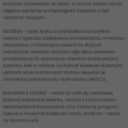
storočia, vytesaného do skaly. V centre mesta Varna
nájdete najväčšie archeologické múzeum a tiež
námorné múzeum.
NESEBAR - výlet loďou a prehliadka starobylého
mesta s typickou balkánskou architektúrou, množstvo
obchodíkov s folklórnymi suvenírmi, štýlové
reštaurácie. Nesebar ovplýva najkrajšou drevenou
architektúrou 19. storočia so zbierkou stredovekých
kostolov, kde si môžete vychutnať blúdenie kľukatými
uličkami okolo kamenných domov. Nesebar je
chránenou pamiatkovou rezerváciou UNESCO.
BULHARSKÁ DEDINA - večerný výlet do neďalekej
štýlovej bulharskej dedinky, večera z troch chodov,
neobmedzená konzumácia vína, folklórny program,
ľudová a moderná hudba do tanca, atrakcia - tanec
na žeravom uhlí.