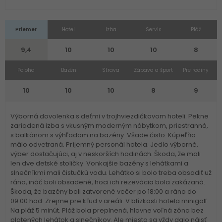
Priemer
Hotel
Izba
Servis
Pláž
9,4
10
10
10
8
Poloha
Bazén
Strava
Zábava a šport
Pre rodiny
10
10
10
8
9
Výborná dovolenka s deťmi v trojhviezdičkovom hoteli. Pekne
zariadená izba s vkusným moderným nábytkom, priestranná,
s balkónom s výhľadom na bazény. Všade čisto. Kúpeľňa
málo odvetraná. Príjemný personál hotela. Jedlo výborné,
výber dostačujúci, aj v neskorších hodinách. Škoda, že mali
len dve detské stoličky. Vonkajšie bazény s lehátkami a
slnečníkmi mali čistučkú vodu. Lehátko si bolo treba obsadiť už
ráno, ináč boli obsadené, hoci ich rezevácia bola zakázaná.
Škoda, že bazény boli zatvorené večer po 18:00 a ráno do
09:00 hod. Zrejme pre kľud v areáli. V blízkosti hotela minigolf.
Na pláž 5 minút. Pláž bola preplnená, hlavne voľná zóna bez
platených lehátok a slnečníkov. Ale miesto sa vždy dalo nájsť