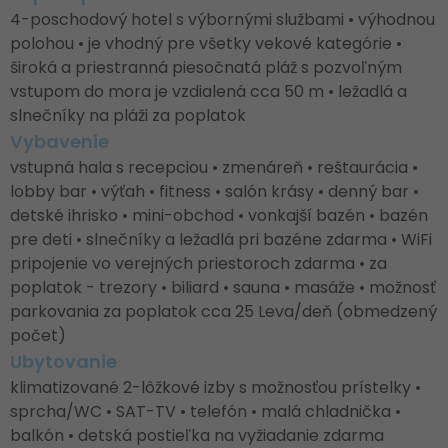
4-poschodový hotel s výbornými službami • výhodnou
polohou • je vhodný pre všetky vekové kategórie •
široká a priestranná piesočnatá pláž s pozvoľným
vstupom do mora je vzdialená cca 50 m • ležadlá a
slnečníky na pláži za poplatok
Vybavenie
vstupná hala s recepciou • zmenáreň • reštaurácia •
lobby bar • výťah • fitness • salón krásy • denný bar •
detské ihrisko • mini-obchod • vonkajší bazén • bazén
pre deti • slnečníky a ležadlá pri bazéne zdarma • WiFi
pripojenie vo verejných priestoroch zdarma • za
poplatok - trezory • biliard • sauna • masáže • možnosť
parkovania za poplatok cca 25 Leva/deň (obmedzený
počet)
Ubytovanie
klimatizované 2-lôžkové izby s možnosťou prístelky •
sprcha/WC • SAT-TV • telefón • malá chladnička •
balkón • detská postieľka na vyžiadanie zdarma