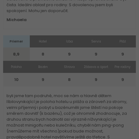
čista. Ideálni oblast pro rodiny. S dovolenou jsem byli
spokojení. Mohu jen doporučit.
Michaela
Priemer
Hotel
Izba
Servis
Pláž
8,9
8
9
9
9
Poloha
Bazén
Strava
Zábava a šport
Pre rodiny
10
9
8
9
9
byli jsme tam podruhé, moc se nám a hlavně dětem
líbilovynikající je poloha hotelu u pláža a zároveň za stromy,
velmi příjemný i pobyt u bazénuměli jsme štěstí na pokoje
směrem dovnitř (k bazénu), což je ohromně zhodnocuje, za
druhou stranu bych hodnotil asi výrazně nížvynikající je
možnost minigolfu nebo kulečníku, chyběl nám ping-pong
(nemůžeme mít všechno)pokud bude možnost,
pravděpodobně hotel navštívíme ještě do třetice. S