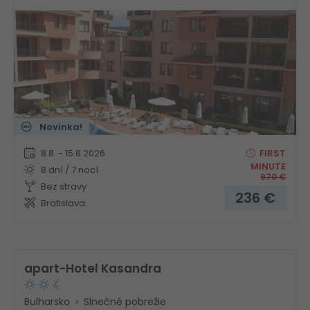
Novinka!
8.8. - 15.8.2026
FIRST
MINUTE
8 dní / 7 nocí
970
€
Bez stravy
236
€
Bratislava
apart-Hotel Kasandra
Bulharsko
Slnečné pobrežie