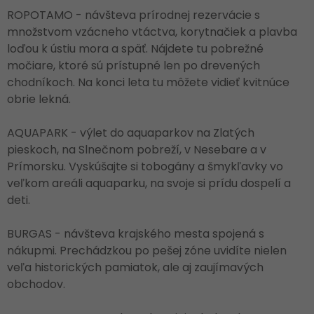
ROPOTAMO - návšteva prírodnej rezervácie s
množstvom vzácneho vtáctva, korytnačiek a plavba
loďou k ústiu mora a späť. Nájdete tu pobrežné
močiare, ktoré sú prístupné len po drevených
chodníkoch. Na konci leta tu môžete vidieť kvitnúce
obrie lekná.
AQUAPARK - výlet do aquaparkov na Zlatých
pieskoch, na Slnečnom pobreží, v Nesebare a v
Prímorsku. Vyskúšajte si tobogány a šmykľavky vo
veľkom areáli aquaparku, na svoje si prídu dospelí a
deti.
BURGAS - návšteva krajského mesta spojená s
nákupmi. Prechádzkou po pešej zóne uvidíte nielen
veľa historických pamiatok, ale aj zaujímavých
obchodov.