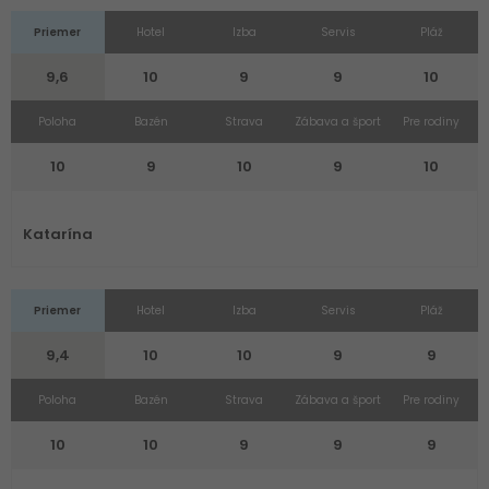
Priemer
Hotel
Izba
Servis
Pláž
9,6
10
9
9
10
Poloha
Bazén
Strava
Zábava a šport
Pre rodiny
10
9
10
9
10
Katarína
Priemer
Hotel
Izba
Servis
Pláž
9,4
10
10
9
9
Poloha
Bazén
Strava
Zábava a šport
Pre rodiny
10
10
9
9
9