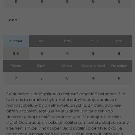
9
9
9
5
5
Jana
Priemer
Hotel
Izba
Servis
Pláž
6,8
6
4
8
8
Poloha
Bazén
Strava
Zábava a šport
Pre rodiny
7
7
9
4
8
Spolupráce s delegátkou a cestovní kanceláří byl super. Z té
to strany to nemělo chybu. Hotel nebyl špatný, domluva či
rychlost obsluhy byla velmi vřela a rychlá. Z hotelu bylo vše
blízko. Problém hotelu je že je u hlavní silnice a ten kdo
dostane pokoj k cestě se moc nevyspi. V pokoji tak jde vše
slyšet. Doporučuji si trošku připlatit a zamluvit si pokoj ze strany
kde není silnice. Jinak super. Jidlo kvalitní a čerstvé, okolí je
udržované a pravidelně uklízeno. Pláž je opravdu blízko a je