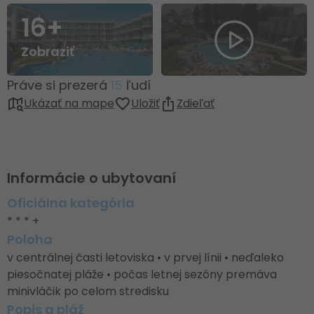
16+
Zobraziť
Práve si prezerá
15
ľudí
Ukázať na mape
Uložiť
Zdieľať
Informácie o ubytovaní
Oficiálna kategória
* * * +
Poloha
v centrálnej časti letoviska • v prvej línii • neďaleko
piesočnatej pláže • počas letnej sezóny premáva
minivláčik po celom stredisku
Popis a pláž