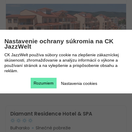
Nastavenie ochrany súkromia na CK
JazzWelt
Novinka!
CK JazzWelt používa súbory cookie na zlepšenie zákazníckej
skúsenosti, zhromažďovanie a analýzu informácií o výkone a
8.8. - 15.8.2026
FIRST
používaní stránok a na vylepšenie a prispôsobenie obsahu a
MINUTE
reklám.
8 dní / 7 nocí
842
€
Bez stravy
223
€
Rozumiem
Nastavenia cookies
Bratislava
Diamant Residence Hotel & SPA
Bulharsko
Slnečné pobrežie