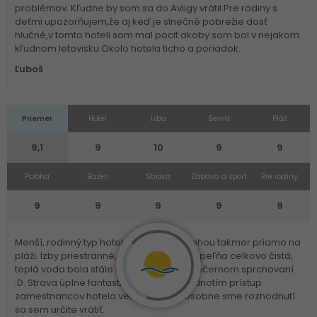
problémov. Kľudne by som sa do Avligy vrátil.Pre rodiny s
deťmi upozorňujem,že aj keď je slnečné pobrežie dosť
hlučné,v tomto hoteli som mal pocit akoby som bol v nejakom
kľudnom letovisku.Okolo hotela ticho a poriadok.
Ľuboš
Priemer
Hotel
Izba
Servis
Pláž
9,1
9
10
9
9
Poloha
Bazén
Strava
Zábava a šport
Pre rodiny
9
9
9
9
9
Menší, rodinný typ hotela s peknou polohou takmer priamo na
pláži. Izby priestranné, čisté, toaleta a kúpeľňa celkovo čistá,
teplá voda bola stále aj pri nápore pri večernom sprchovaní
:D. Strava úplne fantastická, celkovo hodnotím prístup
zamestnancov hotela veľmi kladne. Osobne sme rozhodnutí
sa sem určite vrátiť.