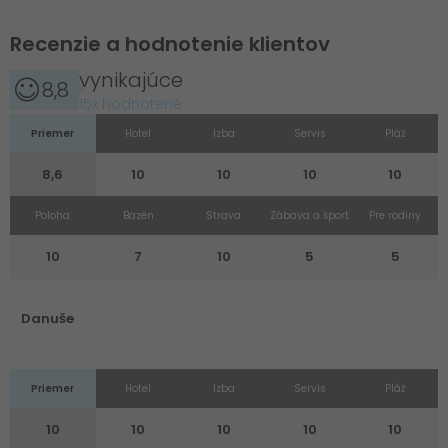
Recenzie a hodnotenie klientov
vynikajúce
8,8
15x hodnotené
Priemer
Hotel
Izba
Servis
Pláž
8,6
10
10
10
10
Poloha
Bazén
Strava
Zábava a šport
Pre rodiny
10
7
10
5
5
Danuše
Priemer
Hotel
Izba
Servis
Pláž
10
10
10
10
10