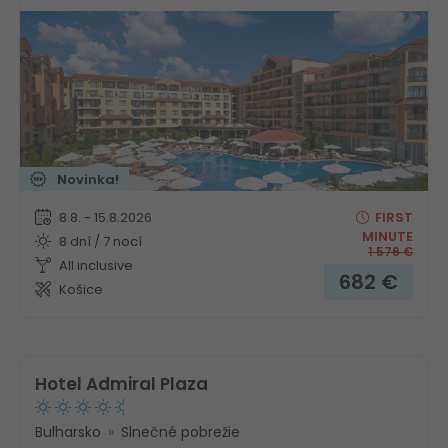
Novinka!
8.8. - 15.8.2026
FIRST
MINUTE
8 dní / 7 nocí
1 576
€
All inclusive
682
€
Košice
Hotel Admiral Plaza
Bulharsko
Slnečné pobrežie