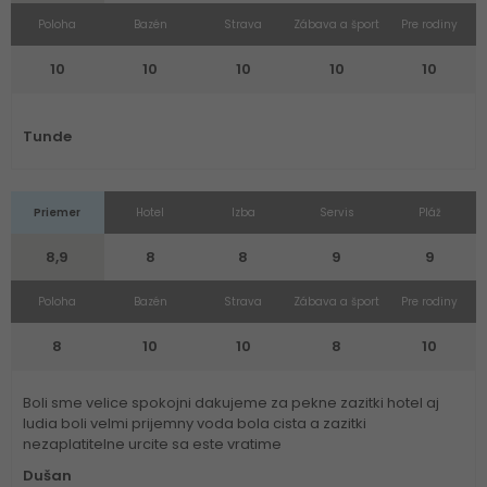
Poloha
Bazén
Strava
Zábava a šport
Pre rodiny
10
10
10
10
10
Tunde
Priemer
Hotel
Izba
Servis
Pláž
8,9
8
8
9
9
Poloha
Bazén
Strava
Zábava a šport
Pre rodiny
8
10
10
8
10
Boli sme velice spokojni dakujeme za pekne zazitki hotel aj
ludia boli velmi prijemny voda bola cista a zazitki
nezaplatitelne urcite sa este vratime
Dušan