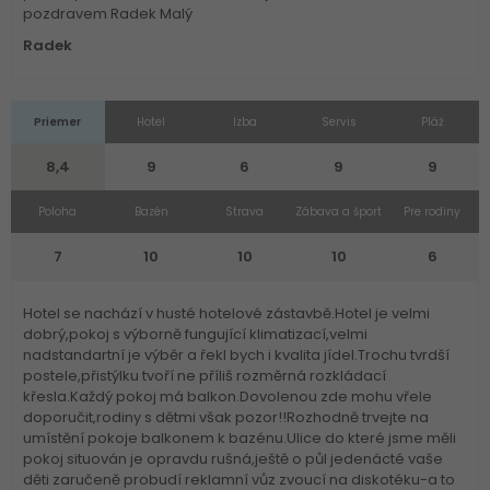
pozdravem Radek Malý
Radek
Priemer
Hotel
Izba
Servis
Pláž
8,4
9
6
9
9
Poloha
Bazén
Strava
Zábava a šport
Pre rodiny
7
10
10
10
6
Hotel se nachází v husté hotelové zástavbě.Hotel je velmi
dobrý,pokoj s výborně fungující klimatizací,velmi
nadstandartní je výběr a řekl bych i kvalita jídel.Trochu tvrdší
postele,přistýlku tvoří ne příliš rozměrná rozkládací
křesla.Každý pokoj má balkon.Dovolenou zde mohu vřele
doporučit,rodiny s dětmi však pozor!!Rozhodně trvejte na
umístění pokoje balkonem k bazénu.Ulice do které jsme měli
pokoj situován je opravdu rušná,ještě o půl jedenácté vaše
děti zaručeně probudí reklamní vůz zvoucí na diskotéku-a to