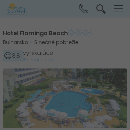
Hotel Flamingo Beach
Bulharsko
Slnečné pobrežie
vynikajúce
8,8
15x hodnotené