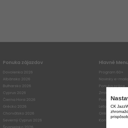
Ponuka zájazdov
Hlavné Men
Dovolenka 2026
Program 60+
Albánsko 2026
Novinky e-mai
Bulharsko 2026
Ponuka práce
Cyprus 2026
Zmluvné vzťahy
Nasta
Čierna Hora 2026
Poistenie
Grécko 2026
Letové poriadk
CK JazzWe
zhromažďo
Chorvátsko 2026
Online platba
prispôsob
Severný Cyprus 2026
Kontakt
Španielsko 2026