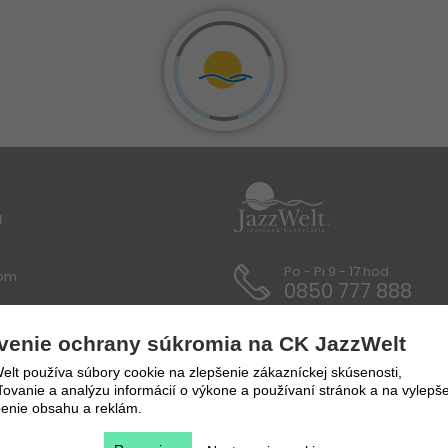
u
Po - Pi 9 - 17 hod
lom
0850 777 888
 / Dokumenty
venie ochrany súkromia na CK JazzWelt
y a prepravné podmienky
lt používa súbory cookie na zlepšenie zákazníckej skúsenosti,
vanie a analýzu informácií o výkone a používaní stránok a na vylepše
enie obsahu a reklám.