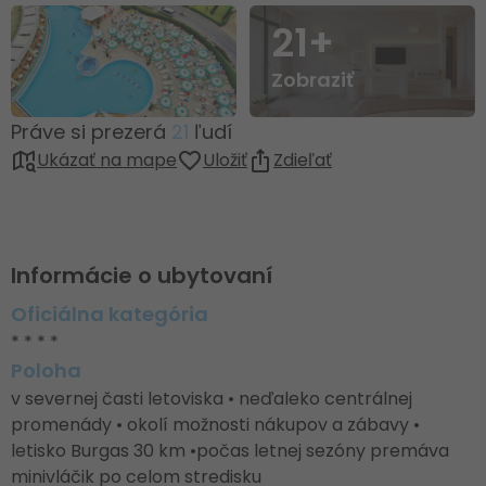
21+
Zobraziť
Práve si prezerá
21
ľudí
Ukázať na mape
Uložiť
Zdieľať
Informácie o ubytovaní
Oficiálna kategória
* * * *
Poloha
v severnej časti letoviska • neďaleko centrálnej
promenády • okolí možnosti nákupov a zábavy •
letisko Burgas 30 km •počas letnej sezóny premáva
minivláčik po celom stredisku