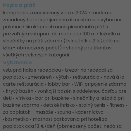
Popis a pláž
kompletne zrenovovaný v roku 2024 • moderne
zariadený hotel s príjemnou atmosférou a výbornou
polohou • širokápriestranná piesočnatá pláž s
pozvoľným vstupom do mora cca 100 m • ležadlá a
slnečníky na pláži zdarma (1 slnečník a 2 ležadlá na
izbu - obmedzený počet) • vhodný pre klientov
všetkých vekových kategórií
Vybavenie
vstupná hala s recepciou • trezor na recepcii za
poplatok • zmenáreň • výťah • reštaurácia • nová á la
carte reštaurácia • lobby bar • WiFi pripojenie zdarma
• krytý bazén • vonkajší bazén s oddelenou časťou pre
deti • vírivka • bar pri bazéne • slnečníky a ležadlá pri
bazéne zdarma • detské ihrisko • stolný tenis • fitness •
za poplatok - masáže • sauna • kaderníctvo
•kozmetika • možnosť parkovania pri hoteli za
poplatok cca 13 €/deň (obmedzený počet, nedá sa