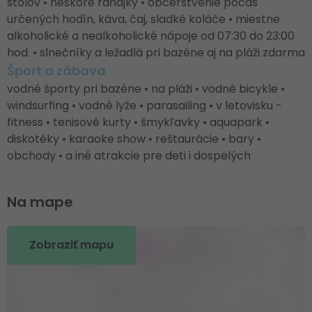
stolov • neskoré raňajky • občerstvenie počas
určených hodín, káva, čaj, sladké koláče • miestne
alkoholické a nealkoholické nápoje od 07:30 do 23:00
hod. • slnečníky a ležadlá pri bazéne aj na pláži zdarma
Šport a zábava
vodné športy pri bazéne • na pláži • vodné bicykle •
windsurfing • vodné lyže • parasailing • v letovisku -
fitness • tenisové kurty • šmykľavky • aquapark •
diskotéky • karaoke show • reštaurácie • bary •
obchody • a iné atrakcie pre deti i dospelých
Na mape
Zobraziť mapu