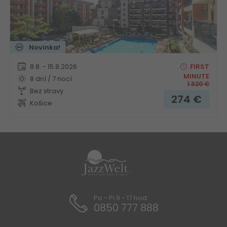
Novinka!
8.8. - 15.8.2026
FIRST
MINUTE
8 dní / 7 nocí
1 320
€
Bez stravy
274
€
Košice
Po - Pi 9 - 17 hod
0850 777 888