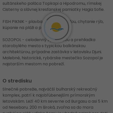
sultánskeho paláca Topkapi a Hipodromu, rímskej
Cisterny a slávnej kresťanskej pamiatky Hagia Sofie.
FISH PIKNIK - plavba rybárskou loďou, chytanie rýb,
kúpanie na pláži a piknik v lese.
SOZOPOL - celodenný výlet loďou a prehliadka
starobylého mesta s typickou balkánskou
architektúrou, prípadne zastávka v letovisku Djuni.
Malebné, historické, rybárske mestečko Sozopol je
najstarším mestom na pobreží.
O stredisku
Slnečné pobrežie, najväčší bulharský rekreačný
komplex, patrí k najobľúbenejším prímorským
letoviskám. Leží 40 km severne od Burgasu a asi 5 km
od Nesebaru. 200 m široká, zvoľna sa do mora