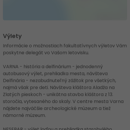
Výlety
Informácie o možnostiach fakultatívnych výletov Vám
poskytne delegát vo Vašom letovisku.
VARNA - história a delfinárium - jednodenný
autobusový výlet, prehliadka mesta, návšteva
Delfinária - nezabudnuteľný zážitok pre všetkých,
najmä však pre deti. Návšteva kláštora Aladža na
Zlatých pieskoch - unikátna stavba kláštora z 13.
storočia, vytesaného do skaly. V centre mesta Varna
nájdete najväčšie archeologické múzeum a tiež
námorné múzeum.
NESEBAR - výlet loďou a prehliadka starobylého