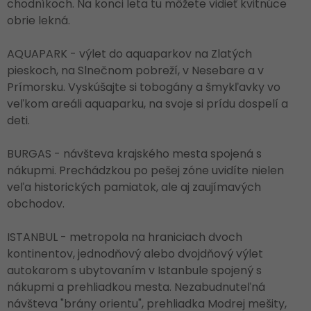
chodníkoch. Na konci leta tu môžete vidieť kvitnúce
obrie lekná.
AQUAPARK - výlet do aquaparkov na Zlatých
pieskoch, na Slnečnom pobreží, v Nesebare a v
Prímorsku. Vyskúšajte si tobogány a šmykľavky vo
veľkom areáli aquaparku, na svoje si prídu dospelí a
deti.
BURGAS - návšteva krajského mesta spojená s
nákupmi. Prechádzkou po pešej zóne uvidíte nielen
veľa historických pamiatok, ale aj zaujímavých
obchodov.
ISTANBUL - metropola na hraniciach dvoch
kontinentov, jednodňový alebo dvojdňový výlet
autokarom s ubytovaním v Istanbule spojený s
nákupmi a prehliadkou mesta. Nezabudnuteľná
návšteva "brány orientu", prehliadka Modrej mešity,