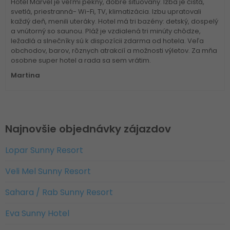
Hotel Marvel je veľmi pekný, dobre situovaný. Izba je čistá,
svetlá, priestranná- Wi-Fi, TV, klimatizácia. Izbu upratovali
každý deň, menili uteráky. Hotel má tri bazény: detský, dospelý
a vnútorný so saunou. Pláž je vzdialená tri minúty chôdze,
ležadlá a slnečníky sú k dispozícii zdarma od hotela. Veľa
obchodov, barov, rôznych atrakcií a možnosti výletov. Za mňa
osobne super hotel a rada sa sem vrátim.
Martina
Najnovšie objednávky zájazdov
Lopar Sunny Resort
Veli Mel Sunny Resort
Sahara / Rab Sunny Resort
Eva Sunny Hotel