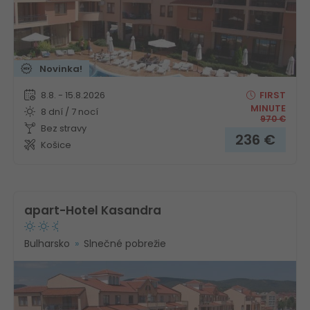
Novinka!
8.8. - 15.8.2026
FIRST
MINUTE
8 dní / 7 nocí
970
€
Bez stravy
236
€
Košice
apart-Hotel Kasandra
Bulharsko
Slnečné pobrežie