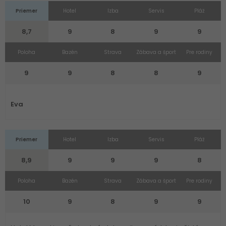
Priemer
Hotel
Izba
Servis
Pláž
8,7
9
8
9
9
Poloha
Bazén
Strava
Zábava a šport
Pre rodiny
9
9
8
8
9
Eva
Priemer
Hotel
Izba
Servis
Pláž
8,9
9
9
9
8
Poloha
Bazén
Strava
Zábava a šport
Pre rodiny
10
9
8
9
9