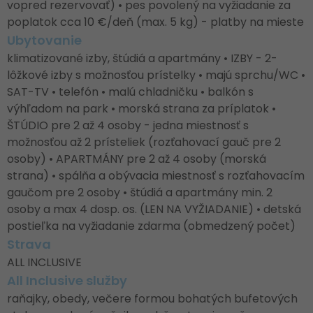
vopred rezervovať) • pes povolený na vyžiadanie za
poplatok cca 10 €/deň (max. 5 kg) - platby na mieste
Ubytovanie
klimatizované izby, štúdiá a apartmány • IZBY - 2-
lôžkové izby s možnosťou prístelky • majú sprchu/WC •
SAT-TV • telefón • malú chladničku • balkón s
výhľadom na park • morská strana za príplatok •
ŠTÚDIO pre 2 až 4 osoby - jedna miestnosť s
možnosťou až 2 prísteliek (rozťahovací gauč pre 2
osoby) • APARTMÁNY pre 2 až 4 osoby (morská
strana) • spálňa a obývacia miestnosť s rozťahovacím
gaučom pre 2 osoby • štúdiá a apartmány min. 2
osoby a max 4 dosp. os. (LEN NA VYŽIADANIE) • detská
postieľka na vyžiadanie zdarma (obmedzený počet)
Strava
ALL INCLUSIVE
All Inclusive služby
raňajky, obedy, večere formou bohatých bufetových