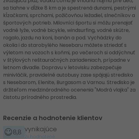
zvažujúca pláž, vďaka čomu je vhodná najmä pre deti,
sa tiahne v dĺžke 8 km a je spestrená dunami, pestrými
kĺzačkami, sprchami, požičovňou ležadiel, slnečníkov a
športových potrieb. Milovníci športu si môžu prenajať
vodné lyže, vodné bicykle, windsurfing, vodné skútre,
rogalo, jazdu na koni, banán a pod. Vychádzky do
okolia i do starobylého Nesebaru môžete striedať s
výletom na vozoch s koňmi, po večeroch si oddýchnuť
v štýlových reštauračných zariadeniach, prípadne v
letnom divadle. Dopravu v letovisku zabezpečuje
minivláčik, pravidelné autobusy zase spájajú stredisko
s Nesebarom, Elenite, Burgasom a Varnou. Stredisko je
držiteľom medzinárodného ocenenia "Modrá vlajka" za
čistotu prírodného prostredia.
Recenzie a hodnotenie klientov
vynikajúce
8,8
2x hodnotené