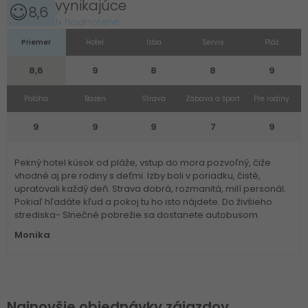
vynikajúce
8,6
1x hodnotené
Priemer
Hotel
Izba
Servis
Pláž
8,6
9
8
8
9
Poloha
Bazén
Strava
Zábava a šport
Pre rodiny
9
9
9
7
9
Pekný hotel kúsok od pláže, vstup do mora pozvoľný, čiže
vhodné aj pre rodiny s deťmi. Izby boli v poriadku, čisté,
upratovali každý deň. Strava dobrá, rozmanitá, milí personál.
Pokiaľ hľadáte kľud a pokoj tu ho isto nájdete. Do živšieho
strediska- Slnečné pobrežie sa dostanete autobusom.
Monika
Najnovšie objednávky zájazdov