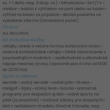
os. + 1 dieťa, resp. 3 dosp. os.) • klimatizácia • SAT/TV •
minibar • balkón s výhľadom na park alebo na bazén •
výhľad na bazén za príplatok • detská postieľka na
vyžiadanie zdarma (obmedzený počet)
Strava
ALL INCLUSIVE
All Inclusive služby
raňajky, obedy a večere formou bufetových stolov •
neskoré kontinentálne raňajky • ľahké občerstvenie v
popoludňajších hodinách • nealkoholické a alkoholické
nápoje miestnej výroby, čapované pivo a víno od 10:00
do 23:00 hod.
Šport a zábava
aerobik • vodný aerobik • vodné pólo • fitness •
minigolf • šípky • stolný tenis • boccia • animačné
programy pre dospelých aj deti • vodné športy na
pláži (za poplatok) • možnosť zábavy pre dospelých i
deti v neďalekom stredisku Slnečné Pobrežie, resp.