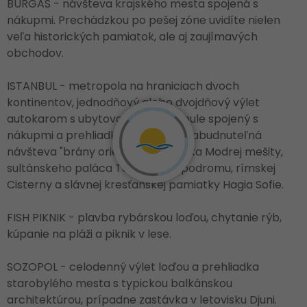
BURGAS - návšteva krajského mesta spojená s
nákupmi. Prechádzkou po pešej zóne uvidíte nielen
veľa historických pamiatok, ale aj zaujímavých
obchodov.
ISTANBUL - metropola na hraniciach dvoch
kontinentov, jednodňový alebo dvojdňový výlet
autokarom s ubytovaním v Istanbule spojený s
nákupmi a prehliadkou mesta. Nezabudnuteľná
návšteva "brány orientu", prehliadka Modrej mešity,
sultánskeho paláca Topkapi a Hipodromu, rímskej
Cisterny a slávnej kresťanskej pamiatky Hagia Sofie.
FISH PIKNIK - plavba rybárskou loďou, chytanie rýb,
kúpanie na pláži a piknik v lese.
SOZOPOL - celodenný výlet loďou a prehliadka
starobylého mesta s typickou balkánskou
architektúrou, prípadne zastávka v letovisku Djuni.