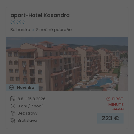
apart-Hotel Kasandra
Bulharsko
Slnečné pobrežie
Novinka!
8.8. - 15.8.2026
FIRST
MINUTE
8 dní / 7 nocí
842
€
Bez stravy
223
€
Bratislava