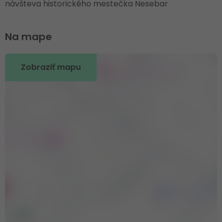
návšteva historického mestečka Nesebar
Na mape
Zobraziť mapu