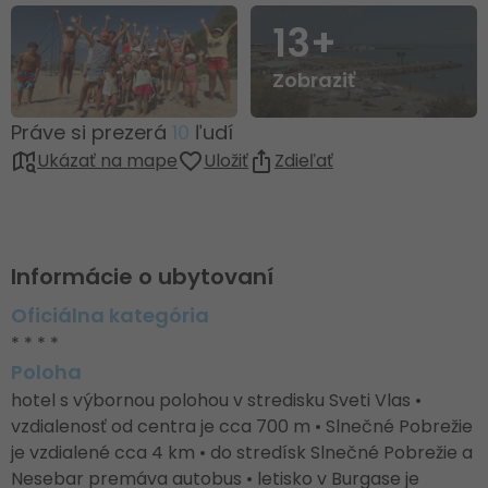
13+
Zobraziť
Práve si prezerá
10
ľudí
Ukázať na mape
Uložiť
Zdieľať
Informácie o ubytovaní
Oficiálna kategória
* * * *
Poloha
hotel s výbornou polohou v stredisku Sveti Vlas •
vzdialenosť od centra je cca 700 m • Slnečné Pobrežie
je vzdialené cca 4 km • do stredísk Slnečné Pobrežie a
Nesebar premáva autobus • letisko v Burgase je