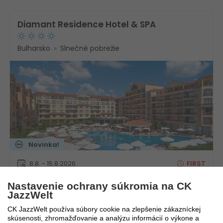
Diamant Residence Hotel & SPA
Bulharsko
Slnečné pobrežie
Novinka!
8.8. - 15.8.2026
FIRST
MINUTE
8 dní / 7 nocí
2 030
€
Nastavenie ochrany súkromia na CK
All inclusive
682
€
JazzWelt
Košice
CK JazzWelt používa súbory cookie na zlepšenie zákazníckej
skúsenosti, zhromažďovanie a analýzu informácií o výkone a