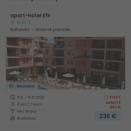
apart-Hotel Efir
Bulharsko
Slnečné pobrežie
Novinka!
8.8. - 15.8.2026
FIRST
MINUTE
8 dní / 7 nocí
857
€
Bez stravy
236
€
Bratislava