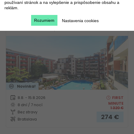
používaní stránok a na vylepšenie a prispôsobenie obsahu a
reklám.
Hotel Admiral Plaza
Rozumiem
Nastavenia cookies
Bulharsko
Slnečné pobrežie
Novinka!
8.8. - 15.8.2026
FIRST
MINUTE
8 dní / 7 nocí
1 320
€
Bez stravy
274
€
Bratislava