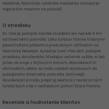
Malebné, historické, rybárske mestečko Sozopol je
najstarším mestom na pobreží.
O stredisku
Sv. Vlas je pokojné menšie stredisko len necelé 4 km
od Slnečného pobrežia. Láka turistov hlavne krásnymi
piesočnatými plážami a prekrásnym výhľadom na
historický Nesebar. Aj keď je Sveti Vlas skôr pokojné
stredisko, dovolenkári, hľadajúci večerné vyžitie, si tiež
prídu na svoje v štýlových baroch, diskotékach či
obchodoch, alebo sa môžu odviezť autobusom do
pulzujúceho Slnečného pobrežia. Aktívnejší
dovolenkári si môžu prejsť aj niektorú z nenáročných
turistických trás v neďalekom pohorí Stará Planina.
Recenzie a hodnotenie klientov