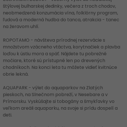
štýlovej bulharskej dedinky, večera z troch chodov,
neobmedzená konzumácia vína, folklórny program,
ľudová a moderná hudba do tanca, atrakcia - tanec
na žeravom uhlí.
ROPOTAMO - návšteva prírodnej rezervácie s
množstvom vzácneho vtáctva, korytnačiek a plavba
loďou k ústiu mora a späť. Nájdete tu pobrežné
močiare, ktoré sú prístupné len po drevených
chodníkoch. Na konci leta tu môžete vidieť kvitnúce
obrie lekná.
AQUAPARK - výlet do aquaparkov na Zlatých
pieskoch, na Slnečnom pobreží, v Nesebare a v
Prímorsku. Vyskúšajte si tobogány a šmykľavky vo
veľkom areáli aquaparku, na svoje si prídu dospelí a
deti.