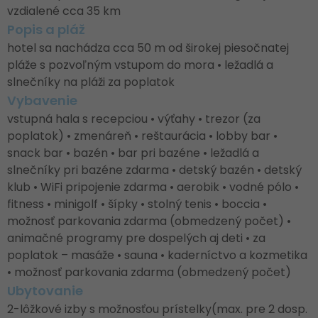
vzdialené cca 35 km
Popis a pláž
hotel sa nachádza cca 50 m od širokej piesočnatej
pláže s pozvoľným vstupom do mora • ležadlá a
slnečníky na pláži za poplatok
Vybavenie
vstupná hala s recepciou • výťahy • trezor (za
poplatok) • zmenáreň • reštaurácia • lobby bar •
snack bar • bazén • bar pri bazéne • ležadlá a
slnečníky pri bazéne zdarma • detský bazén • detský
klub • WiFi pripojenie zdarma • aerobik • vodné pólo •
fitness • minigolf • šípky • stolný tenis • boccia •
možnosť parkovania zdarma (obmedzený počet) •
animačné programy pre dospelých aj deti • za
poplatok – masáže • sauna • kaderníctvo a kozmetika
• možnosť parkovania zdarma (obmedzený počet)
Ubytovanie
2-lôžkové izby s možnosťou prístelky(max. pre 2 dosp.