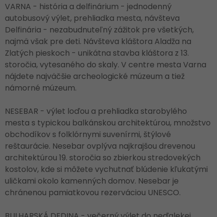
VARNA - história a delfinárium - jednodenný
autobusový výlet, prehliadka mesta, návšteva
Delfinária - nezabudnuteľný zážitok pre všetkých,
najmä však pre deti. Návšteva kláštora Aladža na
Zlatých pieskoch - unikátna stavba kláštora z 13.
storočia, vytesaného do skaly. V centre mesta Varna
nájdete najväčšie archeologické múzeum a tiež
námorné múzeum.
NESEBAR - výlet loďou a prehliadka starobylého
mesta s typickou balkánskou architektúrou, množstvo
obchodíkov s folklórnymi suvenírmi, štýlové
reštaurácie. Nesebar ovplýva najkrajšou drevenou
architektúrou 19. storočia so zbierkou stredovekých
kostolov, kde si môžete vychutnať blúdenie kľukatými
uličkami okolo kamenných domov. Nesebar je
chránenou pamiatkovou rezerváciou UNESCO.
BULHARSKÁ DEDINA - večerný výlet do neďalekej