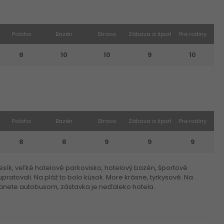
Poloha
Bazén
Strava
Zábava a šport
Pre rodiny
8
10
10
9
10
Poloha
Bazén
Strava
Zábava a šport
Pre rodiny
8
8
9
9
9
lesík, veľké hotelové parkovisko, hotelový bazén, športové
 upratovali. Na pláž to bolo kúsok. More krásne, tyrkysové. Na
stanete autobusom, zástavka je neďaleko hotela.