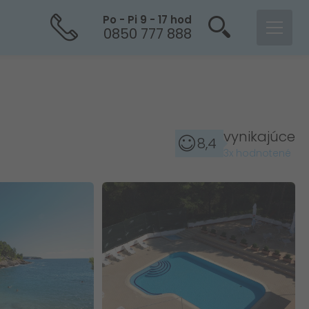
Po - Pi 9 - 17 hod
0850 777 888
vynikajúce
8,4
3x hodnotené