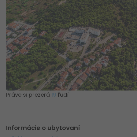
Práve si prezerá
19
ľudí
Informácie o ubytovaní