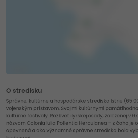
O stredisku
Správne, kultúrne a hospodárske stredisko Istrie (6
vojenským prístavom. Svojimi kultúrnymi pamätihodnos
kultúrne festivaly. Rozkvet ilyrskej osady, založenej v 
názvom Colonia Iulia Pollentia Herculanea – z čoho je
opevnená a ako významné správne stredisko bola vy
budovami.