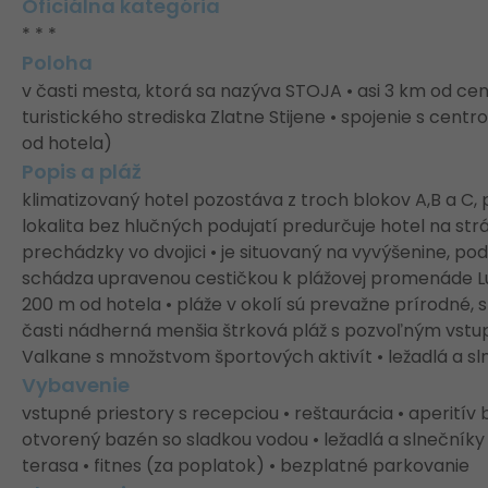
Oficiálna kategória
* * *
Poloha
v časti mesta, ktorá sa nazýva STOJA • asi 3 km od ce
turistického strediska Zlatne Stijene • spojenie s 
od hotela)
Popis a pláž
klimatizovaný hotel pozostáva z troch blokov A,B a C, 
lokalita bez hlučných podujatí predurčuje hotel na str
prechádzky vo dvojici • je situovaný na vyvýšenine, pod
schádza upravenou cestičkou k plážovej promenáde Lung
200 m od hotela • pláže v okolí sú prevažne prírodné, 
časti nádherná menšia štrková pláž s pozvoľným vstu
Valkane s množstvom športových aktivít • ležadlá a s
Vybavenie
vstupné priestory s recepciou • reštaurácia • aperitív 
otvorený bazén so sladkou vodou • ležadlá a slnečník
terasa • fitnes (za poplatok) • bezplatné parkovanie