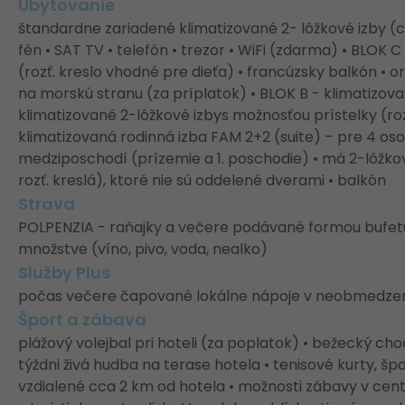
Ubytovanie
štandardne zariadené klimatizované 2- lôžkové izby (
fén • SAT TV • telefón • trezor • WiFi (zdarma) • BLOK 
(rozť. kreslo vhodné pre dieťa) • francúzsky balkón • 
na morskú stranu (za príplatok) • BLOK B - klimatizova
klimatizované 2-lôžkové izbys možnosťou prístelky (roz
klimatizovaná rodinná izba FAM 2+2 (suite) – pre 4 o
medziposchodí (prízemie a 1. poschodie) • má 2-lôžkov
rozť. kreslá), ktoré nie sú oddelené dverami • balkón
Strava
POLPENZIA - raňajky a večere podávané formou buf
množstve (víno, pivo, voda, nealko)
Služby Plus
počas večere čapované lokálne nápoje v neobmedzeno
Šport a zábava
plážový volejbal pri hoteli (za poplatok) • bežecký chod
týždni živá hudba na terase hotela • tenisové kurty, šp
vzdialené cca 2 km od hotela • možnosti zábavy v cent