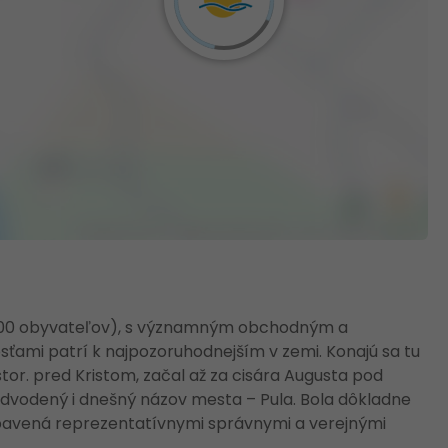
5 000 obyvateľov), s významným obchodným a
ťami patrí k najpozoruhodnejším v zemi. Konajú sa tu
6.stor. pred Kristom, začal až za cisára Augusta pod
 odvodený i dnešný názov mesta – Pula. Bola dôkladne
bavená reprezentatívnymi správnymi a verejnými