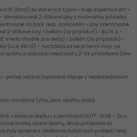
cca 19-23m2) sú viacerých typov • majú kúpeľňu s WC •
C - klimatizované 2-lôžkové izby s možnosťou prístelky
orientované na park resp. parkovisko • izby orientované
né 2-lôžkové izby • balkón (za príplatok) • BLOK A -
ť. kreslo vhodné pre dieťa) • balkón (za príplatok) •
soby (cca 49m2) – nachádza sa na prízemí resp. na
ú spálňu a obývaciu miestnosť s 2-mi prístelkami (dve
etu • počas večere čapované nápoje v neobmedzenom
m množstve (víno, pivo, nealko, voda)
ník v blízkom lesíku • v termínoch 01.07.-31.08. - 2x v
ortové ihriská, vodné športy, škola potápania sú
re Puly spojené s návštevou kultúrnych podujatí resp.