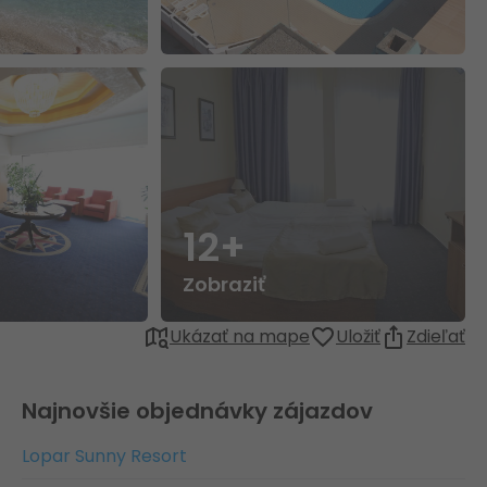
12+
Zobraziť
Ukázať na mape
Uložiť
Zdieľať
Najnovšie objednávky zájazdov
Lopar Sunny Resort