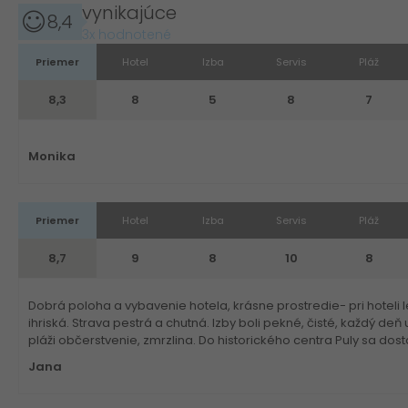
vynikajúce
8,4
3x hodnotené
Priemer
Hotel
Izba
Servis
Pláž
8,3
8
5
8
7
Monika
Priemer
Hotel
Izba
Servis
Pláž
8,7
9
8
10
8
Dobrá poloha a vybavenie hotela, krásne prostredie- pri hoteli 
ihriská. Strava pestrá a chutná. Izby boli pekné, čisté, každý deň
pláži občerstvenie, zmrzlina. Do historického centra Puly sa do
Jana