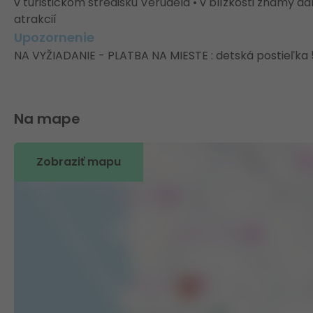
v turistickom stredisku Verudela • v blízkosti známy
atrakcií
Upozornenie
NA VYŽIADANIE - PLATBA NA MIESTE : detská postieľka 
Na mape
Zobraziť mapu