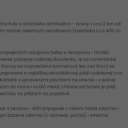
ntra Puly a antického amfiteátra - Areny • cca 2 km od
centrom možné miestnym autobusom (zastávka cca 400 m
prepojených vstupnou halou s recepciou • tichšia
ávenie pokojnej rodinnej dovolenky, aj na romantické
 ktorou sa rozprestiera borovicový les, cez ktorý sa
omare a najbližšej okruhliakovej pláži vzdialenej cca
skalnaté s upravenými plochami na slnenie • v jednej
pom do mora • cca10 minút chôdze od hotela je pláž
lnečníky na plážach za poplatok
bar s terasou • WiFi pripojenie v celom hoteli zdarma •
y pri bazéne zdarma (v obmedz. počte) • slnečná