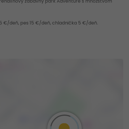
 adrenalínový zábavný park Adventure s množstvom
5 €/deň, pes 15 €/deň, chladnička 5 €/deň.