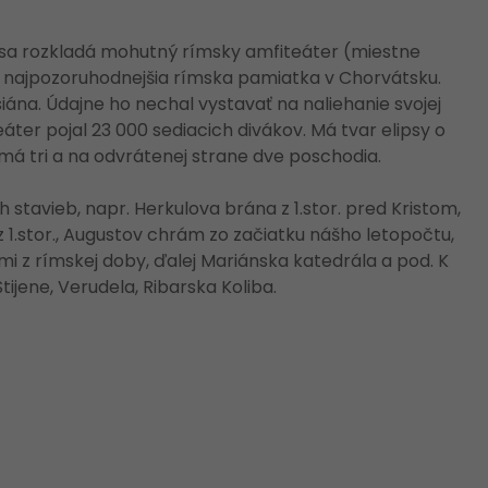
sa rozkladá mohutný rímsky amfiteáter (miestne
, najpozoruhodnejšia rímska pamiatka v Chorvátsku.
siána. Údajne ho nechal vystavať na naliehanie svojej
áter pojal 23 000 sediacich divákov. Má tvar elipsy o
á tri a na odvrátenej strane dve poschodia.
stavieb, napr. Herkulova brána z 1.stor. pred Kristom,
 1.stor., Augustov chrám zo začiatku nášho letopočtu,
i z rímskej doby, ďalej Mariánska katedrála a pod. K
tijene, Verudela, Ribarska Koliba.