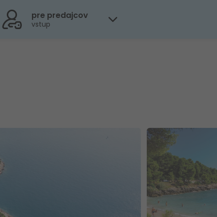
pre predajcov
vstup