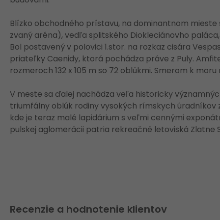
Blízko obchodného prístavu, na dominantnom mieste 
zvaný aréna), vedľa splitského Diokleciánovho paláca
Bol postavený v polovici 1.stor. na rozkaz cisára Vespa
priateľky Caenidy, ktorá pochádza práve z Puly. Amfite
rozmeroch 132 x 105 m so 72 oblúkmi. Smerom k moru m
V meste sa ďalej nachádza veľa historicky významných 
triumfálny oblúk rodiny vysokých rímskych úradníkov z
kde je teraz malé lapidárium s veľmi cennými exponátm
pulskej aglomerácii patria rekreačné letoviská Zlatne S
Recenzie a hodnotenie klientov