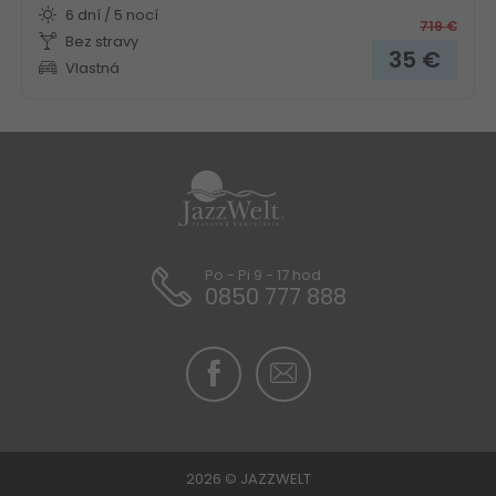
6 dní / 5 nocí
719
€
Bez stravy
35
€
Vlastná
Po - Pi 9 - 17 hod
0850 777 888
2026
©
JAZZWELT