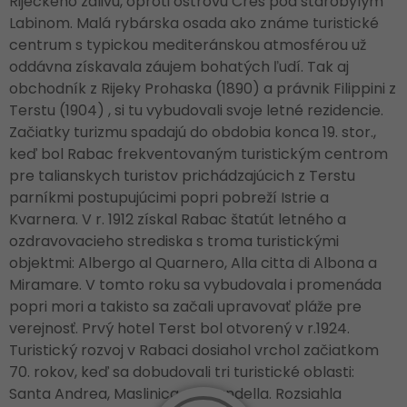
Rijeckého zálivu, oproti ostrovu Cres pod starobylým
Labinom. Malá rybárska osada ako známe turistické
centrum s typickou mediteránskou atmosférou už
oddávna získavala záujem bohatých ľudí. Tak aj
obchodník z Rijeky Prohaska (1890) a právnik Filippini z
Terstu (1904) , si tu vybudovali svoje letné rezidencie.
Začiatky turizmu spadajú do obdobia konca 19. stor.,
keď bol Rabac frekventovaným turistickým centrom
pre talianskych turistov prichádzajúcich z Terstu
parníkmi postupujúcimi popri pobreží Istrie a
Kvarnera. V r. 1912 získal Rabac štatút letného a
ozdravovacieho strediska s troma turistickými
objektmi: Albergo al Quarnero, Alla citta di Albona a
Miramare. V tomto roku sa vybudovala i promenáda
popri mori a takisto sa začali upravovať pláže pre
verejnosť. Prvý hotel Terst bol otvorený v r.1924.
Turistický rozvoj v Rabaci dosiahol vrchol začiatkom
70. rokov, keď sa dobudovali tri turistické oblasti:
Santa Andrea, Maslinica a Girandella. Rozsiahla