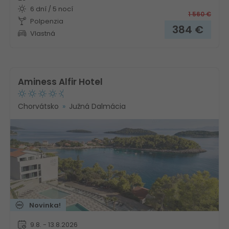
6 dní / 5 nocí
1 560
€
Polpenzia
384
€
Vlastná
Aminess Alfir Hotel
Chorvátsko
Južná Dalmácia
Novinka!
9.8. - 13.8.2026