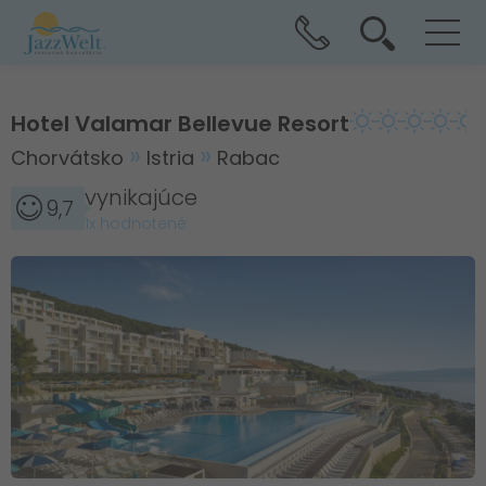
Hotel Valamar Bellevue Resort
Chorvátsko
Istria
Rabac
vynikajúce
9,7
1x hodnotené