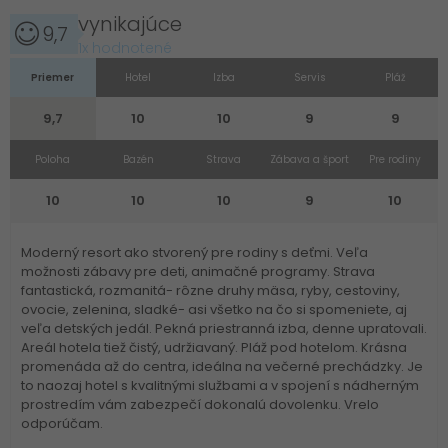
vynikajúce
9,7
1x hodnotené
Priemer
Hotel
Izba
Servis
Pláž
9,7
10
10
9
9
Poloha
Bazén
Strava
Zábava a šport
Pre rodiny
10
10
10
9
10
Moderný resort ako stvorený pre rodiny s deťmi. Veľa
možnosti zábavy pre deti, animačné programy. Strava
fantastická, rozmanitá- rôzne druhy mäsa, ryby, cestoviny,
ovocie, zelenina, sladké- asi všetko na čo si spomeniete, aj
veľa detských jedál. Pekná priestranná izba, denne upratovali.
Areál hotela tiež čistý, udržiavaný. Pláž pod hotelom. Krásna
promenáda až do centra, ideálna na večerné prechádzky. Je
to naozaj hotel s kvalitnými službami a v spojení s nádherným
prostredím vám zabezpečí dokonalú dovolenku. Vrelo
odporúčam.