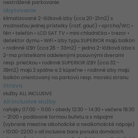
nestrážené parkovanie
Ubytovanie
klimatizované 2-lôžkové izby (cca 20-21m2) s
možnosťou jednej prístelky (rozť. gauč) • sprcha/WC •
fén • telefón • LCD SAT TV • mini chladnička • trezor •
detektor dymu • WiFi • izby typu SUPERIOR majú balkón
• rodinné IZBY (cca 28 - 33m2) – jedna 2-lôžková izba s
2-ma prístelkami oddelenými posuvnými dverami
resp. priečkou • rodinné SUPERIOR IZBY (cca 32 -
39m2) majú 2 spálne a 2 kúpeľne • rodinné izby majú
balkón orientovaný na parkovú resp. morskú stranu
Strava
služby ALL INCLUSIVE
All Inclusive služby
raňajky 07:00 – 11:00 • obedy 12:30 – 14:30 • večere 18:30
– 21:00 • podávané formou bufetu a s nápojmi
(vybrané miestne alkoholické a nealkoholické nápoje)
• 10:00-22:00 v all inclusive bare ponuka domácich