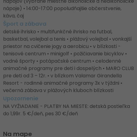
nápojov (vybrané miestne alkoholické a nealkoholické
nápoje) • 14:00-17:00 popoludňajšie občerstvenie,
káva, čaj
Šport a zábava
detské ihrisko • multifunkčné ihrisko na futbal,
basketbal, volejbal a tenis • plážový volejbal • vonkajší
priestor na cvičenie jogy a aerobicu • v blízkosti -
tenisové centrum • minigolf • požičiavanie bicyklov •
vodné športy • potápačské centrum • celodenné
animačné programy pre deti i dospelých • MARO CLUB
pre deti od 3 – 12r. • v blízkom Valamar Girandella
Resort - rodinné animačné programy 3x v týždni •
večerná zábava v plážových kluboch blízkosti
Upozornenie
NA VYŽIADANIE - PLATBY NA MIESTE: detská postieľka
do 1,99r. 5 €/deň, pes 30 €/deň
Na mape