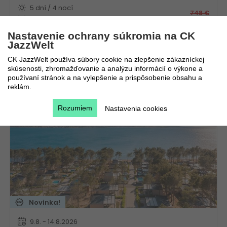
5 dní / 4 nocí
748
€
Polpenzia
185
€
Vlastná
Nastavenie ochrany súkromia na CK
JazzWelt
CK JazzWelt používa súbory cookie na zlepšenie zákazníckej
skúsenosti, zhromažďovanie a analýzu informácií o výkone a
používaní stránok a na vylepšenie a prispôsobenie obsahu a
Aminess Camping Villas & Holiday Homes Avalona
reklám.
Chorvátsko
Kvarner
Rozumiem
Nastavenia cookies
Novinka!
9.8. - 14.8.2026