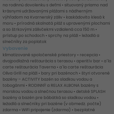
na rodinnú dovolenku s deťmi • situovaný priamo nad
krásnymi udržiavanými plážami s nádherným
výhľadom na Kvarnerský záliv • kaskádovito klesá k
moru • prírodná skalnatá pláž s upravenými plochami
a so štrkovými zálivčekmi vzdialená cca 150 m •
prístup po schodoch • sprchy na pláži • ležadlá a
slnečníky za poplatok
Vybavenie
klimatizované spoločenské priestory • recepcia •
dvojpodlažná reštaurácia s terasou • aperitív bar • a´la
carte reštaurácia Taverna • a´la carte reštaurácia
Oliva Grill na pláži • bary pri bazénoch • štyri otvorené
bazény – ACTIVITY bazén so sladkou vodou a
tobogánmi • RODINNÝ a RELAX ALBONA bazény s
morskou vodou a slnečnou terasou • detské SPLASH
bazény a bazén pre bábätká so sladkou vodou •
ležadlá a slnečníky pri bazéne (v obmedz. počte)
zdarma • WiFi pripojenie (zdarma) • bezplatné