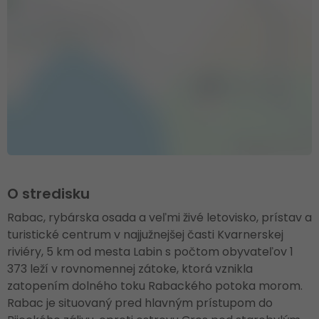
O stredisku
Rabac, rybárska osada a veľmi živé letovisko, prístav a
turistické centrum v najjužnejšej časti Kvarnerskej
riviéry, 5 km od mesta Labin s počtom obyvateľov 1
373 leží v rovnomennej zátoke, ktorá vznikla
zatopením dolného toku Rabackého potoka morom.
Rabac je situovaný pred hlavným prístupom do