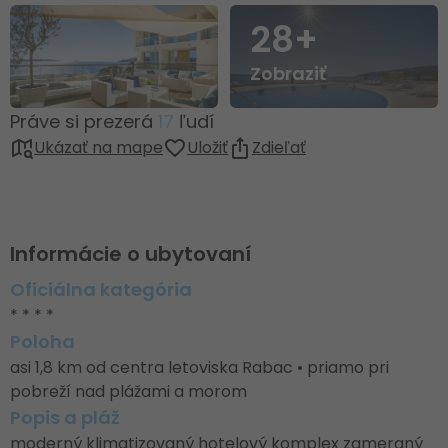
28+
Zobraziť
Práve si prezerá
17
ľudí
Ukázať na mape
Uložiť
Zdieľať
Informácie o ubytovaní
Oficiálna kategória
* * * *
Poloha
asi 1,8 km od centra letoviska Rabac • priamo pri
pobreží nad plážami a morom
Popis a pláž
moderný klimatizovaný hotelový komplex zameraný