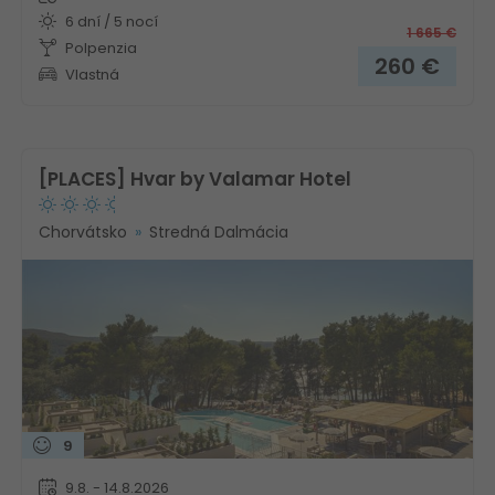
6 dní / 5 nocí
1 665
€
Polpenzia
260
€
Vlastná
[PLACES] Hvar by Valamar Hotel
Chorvátsko
Stredná Dalmácia
9
9.8. - 14.8.2026