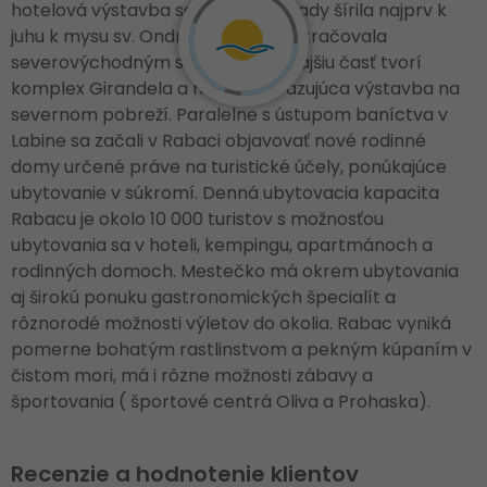
hotelová výstavba sa od starej osady šírila najprv k
juhu k mysu sv. Ondreja, neskôr pokračovala
severovýchodným smerom. Najkrajšiu časť tvorí
komplex Girandela a na ňu nadväzujúca výstavba na
severnom pobreží. Paralelne s ústupom baníctva v
Labine sa začali v Rabaci objavovať nové rodinné
domy určené práve na turistické účely, ponúkajúce
ubytovanie v súkromí. Denná ubytovacia kapacita
Rabacu je okolo 10 000 turistov s možnosťou
ubytovania sa v hoteli, kempingu, apartmánoch a
rodinných domoch. Mestečko má okrem ubytovania
aj širokú ponuku gastronomických špecialít a
rôznorodé možnosti výletov do okolia. Rabac vyniká
pomerne bohatým rastlinstvom a pekným kúpaním v
čistom mori, má i rôzne možnosti zábavy a
športovania ( športové centrá Oliva a Prohaska).
Recenzie a hodnotenie klientov