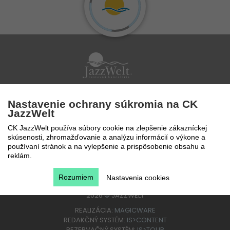
Po - Pi 9 - 17 hod
Nastavenie ochrany súkromia na CK
0850 777 888
JazzWelt
CK JazzWelt používa súbory cookie na zlepšenie zákazníckej
skúsenosti, zhromažďovanie a analýzu informácií o výkone a
používaní stránok a na vylepšenie a prispôsobenie obsahu a
reklám.
Rozumiem
Nastavenia cookies
2026
©
JAZZWELT
REALIZÁCIA:
MAGICWARE
REDAKČNÝ SYSTÉM:
IS>CONTENT
REZERVAČNÝ SYSTÉM:
IS>TOUR