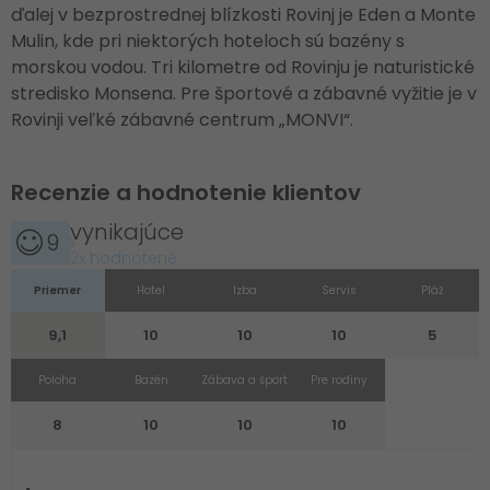
ďalej v bezprostrednej blízkosti Rovinj je Eden a Monte
Mulin, kde pri niektorých hoteloch sú bazény s
morskou vodou. Tri kilometre od Rovinju je naturistické
stredisko Monsena. Pre športové a zábavné vyžitie je v
Rovinji veľké zábavné centrum „MONVI“.
Recenzie a hodnotenie klientov
vynikajúce
9
2x hodnotené
Priemer
Hotel
Izba
Servis
Pláž
9,1
10
10
10
5
Poloha
Bazén
Zábava a šport
Pre rodiny
8
10
10
10