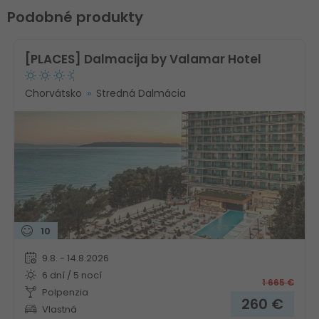
Podobné produkty
[PLACES] Dalmacija by Valamar Hotel
Chorvátsko
Stredná Dalmácia
10
9.8. - 14.8.2026
6 dní / 5 nocí
1 665
€
Polpenzia
260
€
Vlastná