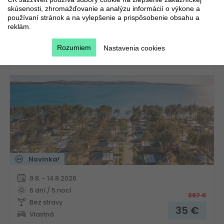
skúsenosti, zhromažďovanie a analýzu informácií o výkone a
používaní stránok a na vylepšenie a prispôsobenie obsahu a
reklám.
Aminess Camping Villas & Holiday Homes Avalona
Rozumiem
Nastavenia cookies
Chorvátsko
Kvarner
Novinka!
9.8. - 14.8.2026
6 dní / 5 nocí
397
€
Bez stravy
35
€
Vlastná