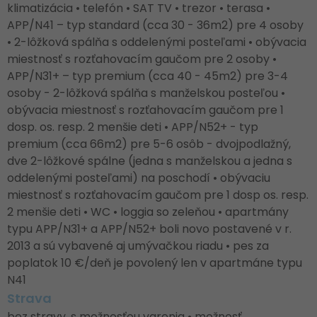
klimatizácia • telefón • SAT TV • trezor • terasa •
APP/N41 – typ standard (cca 30 - 36m2) pre 4 osoby
• 2-lôžková spálňa s oddelenými posteľami • obývacia
miestnosť s rozťahovacím gaučom pre 2 osoby •
APP/N31+ – typ premium (cca 40 - 45m2) pre 3-4
osoby - 2-lôžková spálňa s manželskou posteľou •
obývacia miestnosť s rozťahovacím gaučom pre 1
dosp. os. resp. 2 menšie deti • APP/N52+ - typ
premium (cca 66m2) pre 5-6 osôb - dvojpodlažný,
dve 2-lôžkové spálne (jedna s manželskou a jedna s
oddelenými posteľami) na poschodí • obývaciu
miestnosť s rozťahovacím gaučom pre 1 dosp os. resp.
2 menšie deti • WC • loggia so zeleňou • apartmány
typu APP/N31+ a APP/N52+ boli novo postavené v r.
2013 a sú vybavené aj umývačkou riadu • pes za
poplatok 10 €/deň je povolený len v apartmáne typu
N41
Strava
bez stravy, s možnosťou varenia • možnosť