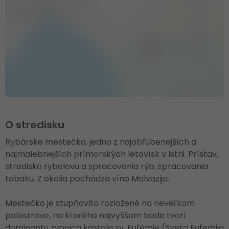
O stredisku
Rybárske mestečko, jedno z najobľúbenejších a
najmalebnejších prímorských letovísk v Istrii. Prístav,
stredisko rybolovu a spracovania rýb, spracovania
tabaku. Z okolia pochádza víno Malvazija.
Mestečko je stupňovito rozložené na neveľkom
polostrove, na ktorého najvyššom bode tvorí
dominantu zvonica kostola sv. Eufémie (Sveta Eufemija