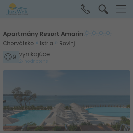
Apartmány Resort Amarin
Chorvátsko
Istria
Rovinj
vynikajúce
9
2x hodnotené