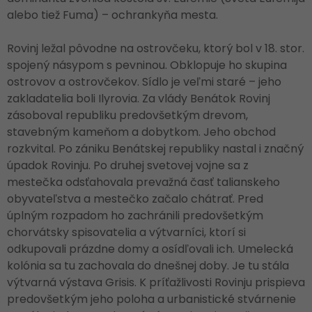
alebo tiež Fuma) – ochrankyňa mesta.
Rovinj ležal pôvodne na ostrovčeku, ktorý bol v 18. stor.
spojený násypom s pevninou. Obklopuje ho skupina
ostrovov a ostrovčekov. Sídlo je veľmi staré – jeho
zakladatelia boli Ilyrovia. Za vlády Benátok Rovinj
zásoboval republiku predovšetkým drevom,
stavebným kameňom a dobytkom. Jeho obchod
rozkvital. Po zániku Benátskej republiky nastal i značný
úpadok Rovinju. Po druhej svetovej vojne sa z
mestečka odsťahovala prevažná časť talianskeho
obyvateľstva a mestečko začalo chátrať. Pred
úplným rozpadom ho zachránili predovšetkým
chorvátsky spisovatelia a výtvarníci, ktorí si
odkupovali prázdne domy a osídľovali ich. Umelecká
kolónia sa tu zachovala do dnešnej doby. Je tu stála
výtvarná výstava Grisis. K príťažlivosti Rovinju prispieva
predovšetkým jeho poloha a urbanistické stvárnenie