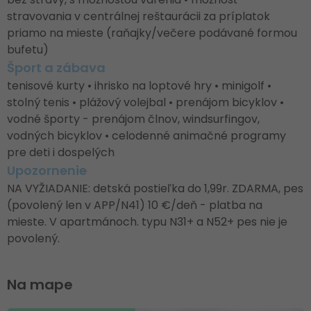
stravovania v centrálnej reštaurácii za príplatok
priamo na mieste (raňajky/večere podávané formou
bufetu)
Šport a zábava
tenisové kurty • ihrisko na loptové hry • minigolf •
stolný tenis • plážový volejbal • prenájom bicyklov •
vodné športy - prenájom člnov, windsurfingov,
vodných bicyklov • celodenné animačné programy
pre deti i dospelých
Upozornenie
NA VYŽIADANIE: detská postieľka do 1,99r. ZDARMA, pes
(povolený len v APP/N41) 10 €/deň - platba na
mieste. V apartmánoch. typu N31+ a N52+ pes nie je
povolený.
Na mape