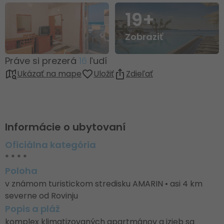
19+
Zobraziť
Práve si prezerá
16
ľudí
Ukázať na mape
Uložiť
Zdieľať
Informácie o ubytovaní
Oficiálna kategória
* * * *
Poloha
v známom turistickom stredisku AMARIN • asi 4 km
severne od Rovinju
Popis a pláž
komplex klimatizovaných apartmánov a izieb sa