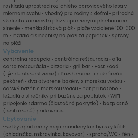
rozkladá uprostred rozľahlého borovicového lesa v
miernom svahu • vhodný pre rodiny s deťmi • prírodná
skalnato kamenistá pláž s upravenými plochami na
slnenie • menšia štrková pláž • pláže vzdialené 100–300
m • ležadlá a slnečníky na pláži za poplatok • sprchy
na pláži
Vybavenie
centrálna recepcia • centrálna reštaurácia • a`la
carte reštaurácia • pizzeria • gril bar • Fast Food
(rýchle občerstvenie) • Fresh corner • cukráreň •
pekáreň • dva otvorené bazény s morskou vodou •
detský bazén s morskou vodou • bar pri bazéne •
ležadlá a slnečníky pri bazéne za poplatok • WiFi
pripojenie zdarma (čiastočné pokrytie) • bezplatné
(nestrážené) parkovanie
Ubytovanie
všetky apartmány majú zariadený kuchynský kútik
(chladnička, mikrovlnka, kávovar) • sprcha/WC • fén •