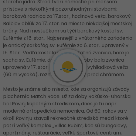
starého jadra. Stred tvorí námestie pri menšom
prístave s niekoľkými pozoruhodnými stavbami:
baroková radnica zo 17.stor., hodinová veža, barokový
Balbiov oblúk zo 17. stor. na mieste niekdajšej mestskej
brány. Nad mestečkom sa týči barokový kostol sv.
Eufémie z 18. stor.. Najcennejší z vnútorného zariadenia
je antický sarkofág sv. Eufémie zo 6. stor,. upravený v
15. Stor.. Vedľa kostola je samostatná zvonica, hore je
socha sv. Eufémie, do dnešnej podoby bola zvonica
upravená v 17. stor. a slúži dnes ako vyhliadková veža
(60 m vysoká), rozhľad je i z terasy pred chrámom.
Mesto je známe ako miesto, kde sa organizujú závody
plachetníc Match Race. Už za doby Rakúsko-Uhorska
bol Rovinj kúpeľným strediskom, dnes je tu napr.
moderná ortopedická nemocnica. Od 60. rokov sa v
okolí Rovinju stavali rekreačné strediská medzi ktoré
patrí veľký komplex „Villas Rubin“, kde sú bungalovy,
apartmány, reštaurácie, veľké športové centrum,