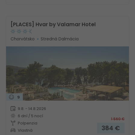
[PLACES] Hvar by Valamar Hotel
Chorvátsko
Stredná Dalmácia
9
9.8. - 14.8.2026
6 dní / 5 nocí
1 560
€
Polpenzia
384
€
Vlastná