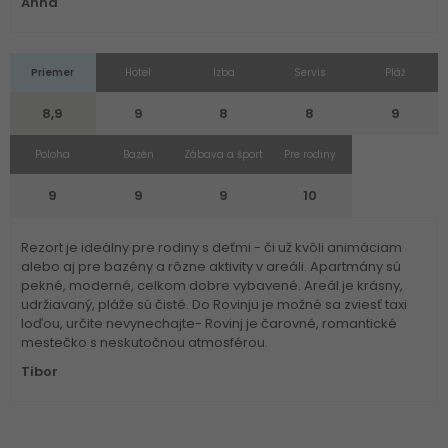
Anna
Priemer
Hotel
Izba
Servis
Pláž
8,9
9
8
8
9
Poloha
Bazén
Zábava a šport
Pre rodiny
9
9
9
10
Rezort je ideálny pre rodiny s deťmi - či už kvôli animáciam
alebo aj pre bazény a rôzne aktivity v areáli. Apartmány sú
pekné, moderné, celkom dobre vybavené. Areál je krásny,
udržiavaný, pláže sú čisté. Do Rovinju je možné sa zviesť taxi
loďou, určite nevynechajte- Rovinj je čarovné, romantické
mestečko s neskutočnou atmosférou.
Tibor