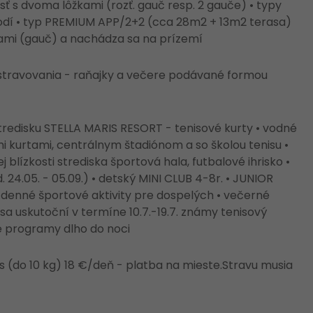
ť s dvoma lôžkami (rozť. gauč resp. 2 gauče) • typy
hodí • typ PREMIUM APP/2+2 (cca 28m2 + 13m2 terasa)
ami (gauč) a nachádza sa na prízemí
 stravovania - raňajky a večere podávané formou
 stredisku STELLA MARIS RESORT - tenisové kurty • vodné
mi kurtami, centrálnym štadiónom a so školou tenisu •
 blízkosti strediska športová hala, futbalové ihrisko •
24.05. - 05.09.) • detský MINI CLUB 4-8r. • JUNIOR
) • denné športové aktivity pre dospelých • večerné
a uskutoční v termíne 10.7.-19.7. známy tenisový
é programy dlho do noci
s (do 10 kg) 18 €/deň - platba na mieste.Stravu musia