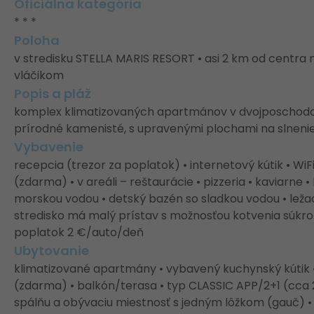
Oficiálna kategória
* * *
Poloha
v stredisku STELLA MARIS RESORT • asi 2 km od centra
vláčikom
Popis a pláž
komplex klimatizovaných apartmánov v dvojposchodov
prírodné kamenisté, s upravenými plochami na slnenie 
Vybavenie
recepcia (trezor za poplatok) • internetový kútik • Wi
(zdarma) • v areáli – reštaurácie • pizzeria • kaviarne
morskou vodou • detský bazén so sladkou vodou • leža
stredisko má malý prístav s možnosťou kotvenia súkr
poplatok 2 €/auto/deň
Ubytovanie
klimatizované apartmány • vybavený kuchynský kútik •
(zdarma) • balkón/terasa • typ CLASSIC APP/2+1 (cca 
spálňu a obývaciu miestnosť s jedným lôžkom (gauč) 