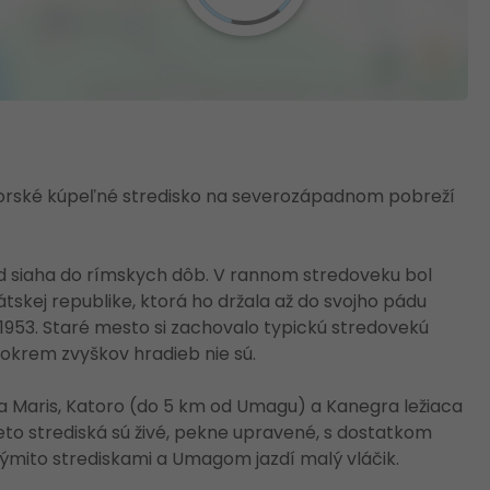
rské kúpeľné stredisko na severozápadnom pobreží
d siaha do rímskych dôb. V rannom stredoveku bol
átskej republike, ktorá ho držala až do svojho pádu
. 1953. Staré mesto si zachovalo typickú stredovekú
 okrem zvyškov hradieb nie sú.
la Maris, Katoro (do 5 km od Umagu) a Kanegra ležiaca
to strediská sú živé, pekne upravené, s dostatkom
týmito strediskami a Umagom jazdí malý vláčik.