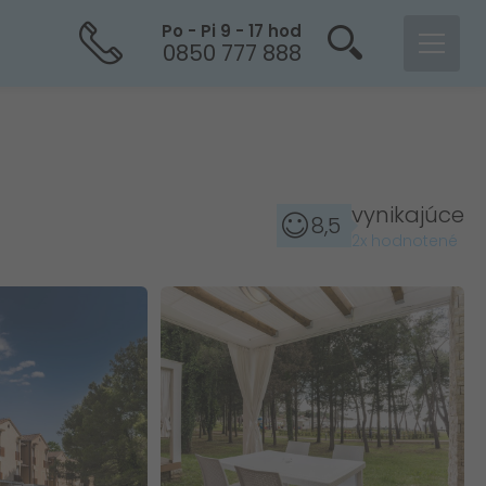
Po - Pi 9 - 17 hod
0850 777 888
vynikajúce
8,5
2x hodnotené