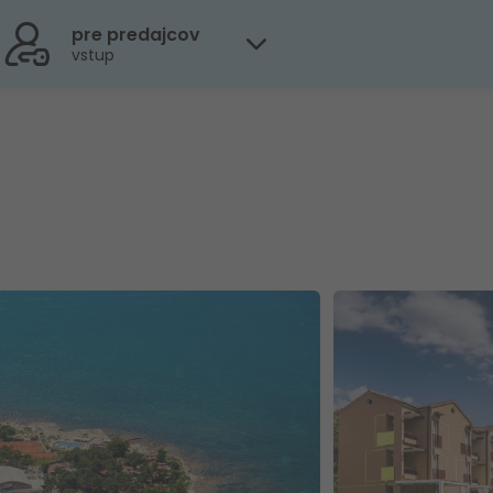
pre predajcov
vstup