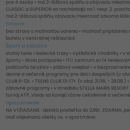
pre 4 osoby • má 2-lôžkovú spálňu a obývaciu miestnos
CLASSIC a SUPERIOR sa nachádzajú na 1. resp. 2. posc
má 2-lôžkovú spálňu, obývaciu miestnosť sdvoma lôžk
Strava
bez stravy s možnosťou varenia • možnosť priplatenia
bufetu v centrálnej reštaurácii
Šport a zábava
stolný tenis • bežecké trasy • cyklistické chodníky • v
športy • škola potápania • ITC centrum so 14 tenisový
požičovňa bicyklov • plážový volejbal • v bezprostrednej
denné a večerné programy pre deti i dospelých (v obd. 
CLUB 9-12r. • TEENS CLUB 13-17r. (v obd. 21.06. - 29.08.
zábavné programy • v stredisku STELLA MARIS RESORT s
turnaj ATP, vtedy sa konajú rôzne celodenné a večern
Upozornenie
NA VYŽIADANIE : detská postieľka do 2,99r. ZDARMA, pe
mať objednanú všetky os. v apartmáne.