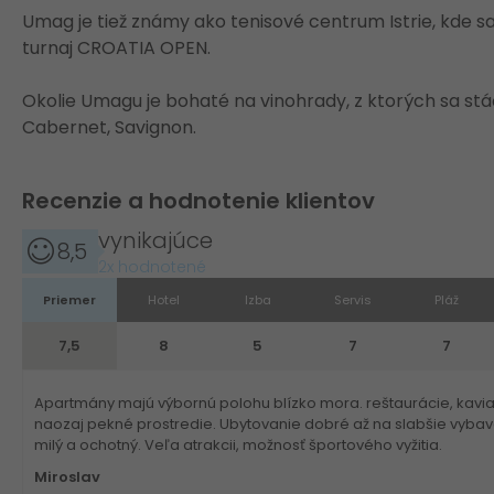
Umag je tiež známy ako tenisové centrum Istrie, kde 
turnaj CROATIA OPEN.
Okolie Umagu je bohaté na vinohrady, z ktorých sa stáča
Cabernet, Savignon.
Recenzie a hodnotenie klientov
vynikajúce
8,5
2x hodnotené
Priemer
Hotel
Izba
Servis
Pláž
7,5
8
5
7
7
Apartmány majú výbornú polohu blízko mora. reštaurácie, kavia
naozaj pekné prostredie. Ubytovanie dobré až na slabšie vybav
milý a ochotný. Veľa atrakcii, možnosť športového vyžitia.
Miroslav