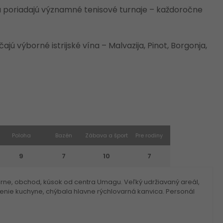
sa poriadajú významné tenisové turnaje – každoročne
jú výborné istrijské vína – Malvazija, Pinot, Borgonja,
Poloha
Bazén
Zábava a šport
Pre rodiny
9
7
10
7
rne, obchod, kúsok od centra Umagu. Veľký udržiavaný areál,
enie kuchyne, chýbala hlavne rýchlovarná kanvica. Personál