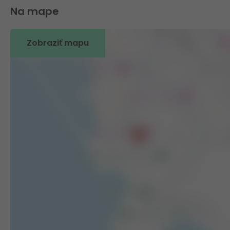
Na mape
Zobraziť mapu