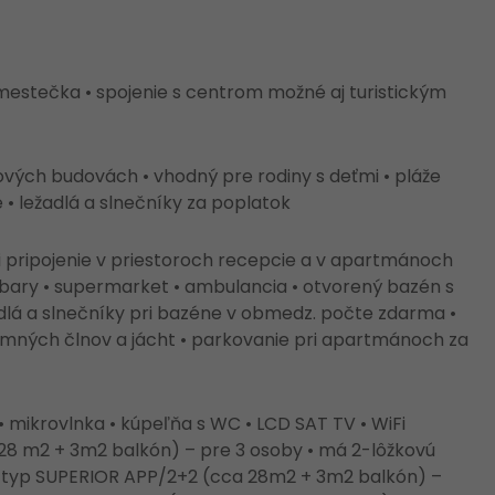
 mestečka • spojenie s centrom možné aj turistickým
ých budovách • vhodný pre rodiny s deťmi • pláže
• ležadlá a slnečníky za poplatok
Fi pripojenie v priestoroch recepcie a v apartmánoch
 • bary • supermarket • ambulancia • otvorený bazén s
dlá a slnečníky pri bazéne v obmedz. počte zdarma •
omných člnov a jácht • parkovanie pri apartmánoch za
 mikrovlnka • kúpeľňa s WC • LCD SAT TV • WiFi
28 m2 + 3m2 balkón) – pre 3 osoby • má 2-lôžkovú
• typ SUPERIOR APP/2+2 (cca 28m2 + 3m2 balkón) –