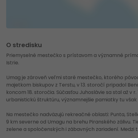
O stredisku
Priemyselné mestečko s prístavom a významné prímo
Istrie.
Umag je zároveň veľmi staré mestečko, ktorého pôvo
majetkom biskupov z Terstu, v 13. storočí pripadol Ben
koncom 18. storočia. Súčasťou Juhoslávie sa stal až v r
urbanistickú štruktúru, významnejšie pamiatky tu však
Na mestečko nadväzujú rekreačné oblasti: Punta, Stel
9 km severne od Umagu na brehu Piranského zálivu. Tie
zelene a spoločenských i zábavných zariadení. Medzi 