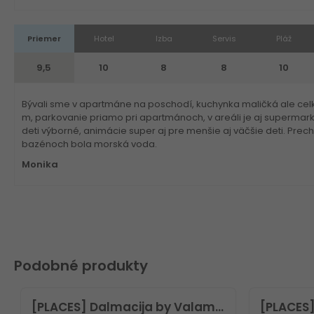
Priemer
Hotel
Izba
Servis
Pláž
9,5
10
8
8
10
Bývali sme v apartmáne na poschodí, kuchynka maličká ale celk
m, parkovanie priamo pri apartmánoch, v areáli je aj supermark
deti výborné, animácie super aj pre menšie aj väčšie deti. Prech
bazénoch bola morská voda.
Monika
Podobné produkty
[PLACES] Dalmacija by Valamar Hotel