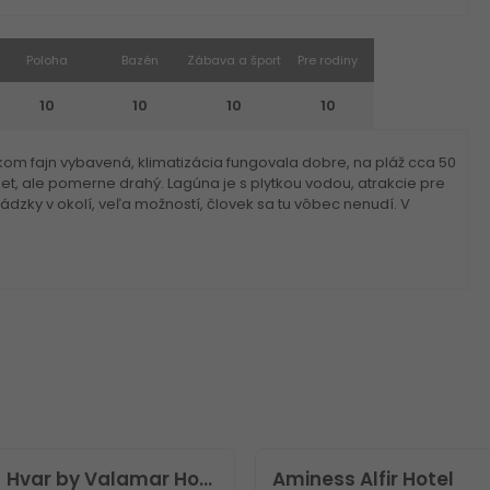
Poloha
Bazén
Zábava a šport
Pre rodiny
10
10
10
10
om fajn vybavená, klimatizácia fungovala dobre, na pláž cca 50
et, ale pomerne drahý. Lagúna je s plytkou vodou, atrakcie pre
ádzky v okolí, veľa možností, človek sa tu vôbec nenudí. V
[PLACES] Hvar by Valamar Hotel
Aminess Alfir Hotel