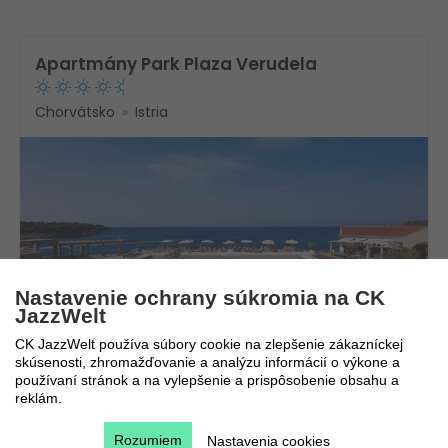
Apartmány Park Plaza Verudela
Chorvátsko
Istria
Nastavenie ochrany súkromia na CK
Novinka!
JazzWelt
10.8. - 17.8.2026
CK JazzWelt používa súbory cookie na zlepšenie zákazníckej
skúsenosti, zhromažďovanie a analýzu informácií o výkone a
8 dní / 7 nocí
732
€
používaní stránok a na vylepšenie a prispôsobenie obsahu a
Bez stravy
reklám.
154
€
Vlastná
Rozumiem
Nastavenia cookies