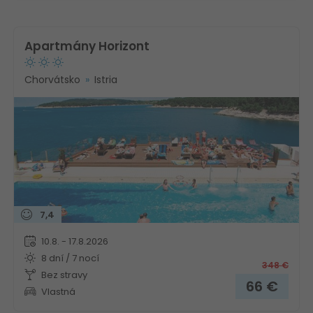
Apartmány Horizont
Chorvátsko
Istria
7,4
10.8. - 17.8.2026
8 dní / 7 nocí
348
€
Bez stravy
66
€
Vlastná