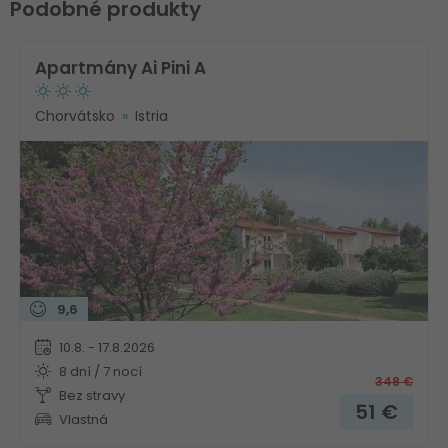
Podobné produkty
Apartmány Ai Pini A
Chorvátsko
Istria
9,6
10.8. - 17.8.2026
8 dní / 7 nocí
348
€
Bez stravy
51
€
Vlastná