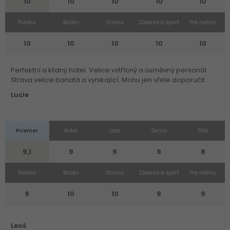
10
10
10
10
10
Poloha
Bazén
Strava
Zábava a šport
Pre rodiny
10
10
10
10
10
Perfektní a klidný hotel. Velice vstřícný a úsměvný personál.
Strava velice bohatá a vynikající. Mohu jen vřele doporučit.
Lucie
Priemer
Hotel
Izba
Servis
Pláž
9,1
9
9
9
8
Poloha
Bazén
Strava
Zábava a šport
Pre rodiny
9
10
10
9
9
Leoš