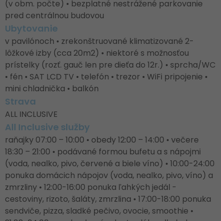
(v obm. počte) • bezplatné nestrážené parkovanie
pred centrálnou budovou
Ubytovanie
v pavilónoch • zrekonštruované klimatizované 2-
lôžkové izby (cca 20m2) • niektoré s možnosťou
prístelky (rozť. gauč len pre dieťa do 12r.) • sprcha/WC
• fén • SAT LCD TV • telefón • trezor • WiFi pripojenie •
mini chladnička • balkón
Strava
ALL INCLUSIVE
All Inclusive služby
raňajky 07:00 – 10:00 • obedy 12:00 – 14:00 • večere
18:30 – 21:00 • podávané formou bufetu a s nápojmi
(voda, nealko, pivo, červené a biele víno) • 10:00-24:00
ponuka domácich nápojov (voda, nealko, pivo, víno) a
zmrzliny • 12:00-16:00 ponuka ľahkých jedál -
cestoviny, rizoto, šaláty, zmrzlina • 17:00-18:00 ponuka
sendviče, pizza, sladké pečivo, ovocie, smoothie •