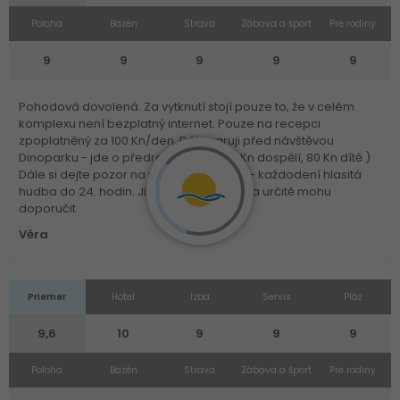
Poloha
Bazén
Strava
Zábava a šport
Pre rodiny
9
9
9
9
9
Pohodová dovolená. Za vytknutí stojí pouze to, že v celém
komplexu není bezplatný internet. Pouze na recepci
zpoplatněný za 100 Kn/den. Dále varuji před návštěvou
Dinoparku - jde o předražené nic ( 100Kn dospělí, 80 Kn dítě )
Dále si dejte pozor na pokoje u bazénu - každodení hlasitá
hudba do 24. hodin. Jinak vše v pohodě a určitě mohu
doporučit
Věra
Priemer
Hotel
Izba
Servis
Pláž
9,6
10
9
9
9
Poloha
Bazén
Strava
Zábava a šport
Pre rodiny