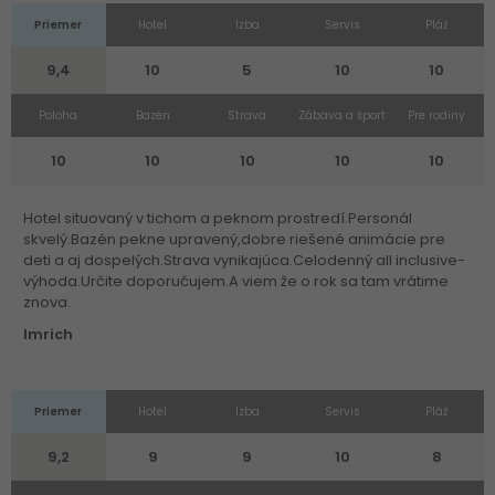
Priemer
Hotel
Izba
Servis
Pláž
9,4
10
5
10
10
Poloha
Bazén
Strava
Zábava a šport
Pre rodiny
10
10
10
10
10
Hotel situovaný v tichom a peknom prostredí.Personál
skvelý.Bazén pekne upravený,dobre riešené animácie pre
deti a aj dospelých.Strava vynikajúca.Celodenný all inclusive-
výhoda.Určite doporučujem.A viem že o rok sa tam vrátime
znova.
Imrich
Priemer
Hotel
Izba
Servis
Pláž
9,2
9
9
10
8