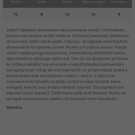
Poloha
Bazén
Strava
Zábava a šport
Pre rodiny
10
8
10
10
9
Zatiaľ najlepšia dovolenka akú sme kedy trávili v Chorvátsku,
budúci rok sa sem určite vrátime. Ochotný personál, čistota pri
stravovaní, veľký výber jedla, nápojov. Aj napriek veľa hosťom
stravovanie na vysokej úrovni. Bazén z morskou vodou. Každý
večer nejaký program pri bare, (nemusel by byť každý večer,
ale každému vyhovuje niečo iné. Tým čo sú ubytovaní pri bare
to môže prekážať, my sme boli v najodľahlejšej budove tam
bol úplný kľud. Vstup do mora je horší, no je tam kúsok pláže s
kamienkami kde sú väčšinou rodiny s deťmi. V rámci all
inclussive boli ležadlá na pláži, vodný bicykel, bicykle, tenis,
minigolf, kanoe, bolo treba nahlásiť vopred. Za poplatok bol
internet (dosť vysoký). Čisté more, pláž skôr tienistá. Našlo sa
aj zopár predavačov výletov, čo boli sem tam neodbytní.
Monika