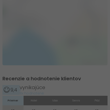
Recenzie a hodnotenie klientov
vynikajúce
9,4
8x hodnotené
Priemer
Hotel
Izba
Servis
Pláž