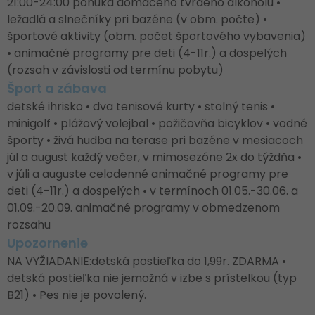
21:00-24:00 ponuka domáceho tvrdého alkoholu •
ležadlá a slnečníky pri bazéne (v obm. počte) •
športové aktivity (obm. počet športového vybavenia)
• animačné programy pre deti (4-11r.) a dospelých
(rozsah v závislosti od termínu pobytu)
Šport a zábava
detské ihrisko • dva tenisové kurty • stolný tenis •
minigolf • plážový volejbal • požičovňa bicyklov • vodné
športy • živá hudba na terase pri bazéne v mesiacoch
júl a august každý večer, v mimosezóne 2x do týždňa •
v júli a auguste celodenné animačné programy pre
deti (4-11r.) a dospelých • v termínoch 01.05.-30.06. a
01.09.-20.09. animačné programy v obmedzenom
rozsahu
Upozornenie
NA VYŽIADANIE:detská postieľka do 1,99r. ZDARMA •
detská postieľka nie jemožná v izbe s prístelkou (typ
B21) • Pes nie je povolený.