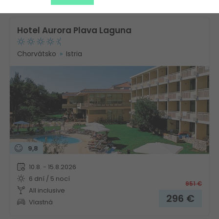
Hotel Aurora Plava Laguna
Chorvátsko
Istria
9,8
10.8. - 15.8.2026
6 dní / 5 nocí
951
€
All inclusive
296
€
Vlastná