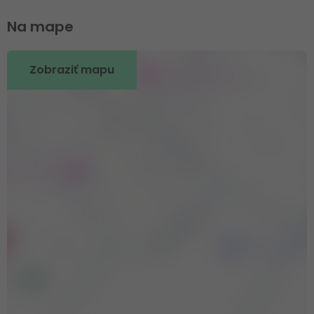
Na mape
Zobraziť mapu