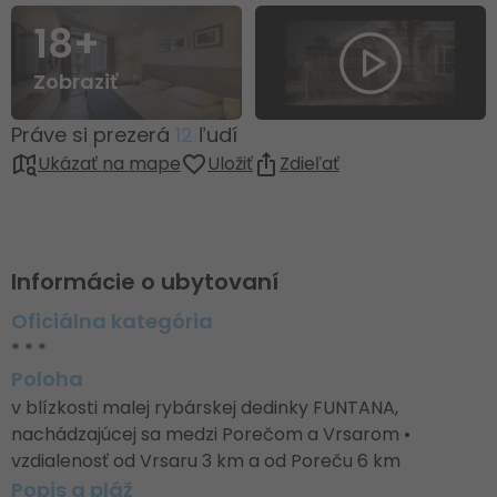
18+
Zobraziť
Práve si prezerá
12
ľudí
Ukázať na mape
Uložiť
Zdieľať
Informácie o ubytovaní
Oficiálna kategória
* * *
Poloha
v blízkosti malej rybárskej dedinky FUNTANA,
nachádzajúcej sa medzi Porečom a Vrsarom •
vzdialenosť od Vrsaru 3 km a od Poreču 6 km
Popis a pláž