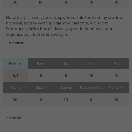
10
10
9
10
10
Hotel čistý, strava výborná, športovo založené rodiny si prídu
na svoje, krásny výhľad, príjemný personál, v blízkosti
Dinopark, vláčik v Poreči.. krásny výlet do Benátok super
organizácia... boli sme spokojní.
Jaroslav
Priemer
Hotel
Izba
Servis
Pláž
9,4
9
9
10
9
Poloha
Bazén
Strava
Zábava a šport
Pre rodiny
10
9
10
9
10
Zdeněk