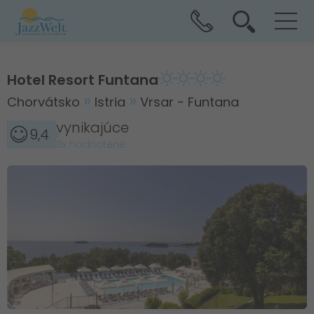
Hotel Resort Funtana
Chorvátsko
Istria
Vrsar - Funtana
vynikajúce
9,4
8x hodnotené