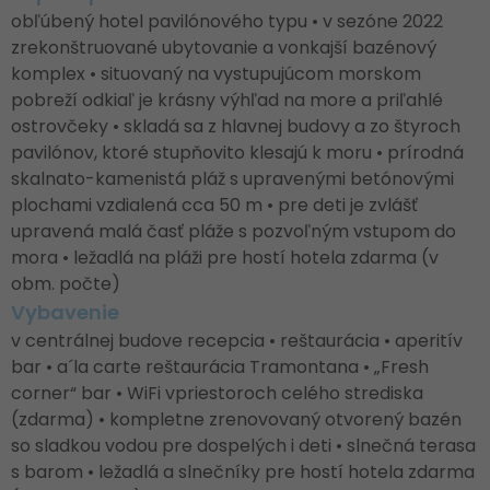
obľúbený hotel pavilónového typu • v sezóne 2022
zrekonštruované ubytovanie a vonkajší bazénový
komplex • situovaný na vystupujúcom morskom
pobreží odkiaľ je krásny výhľad na more a priľahlé
ostrovčeky • skladá sa z hlavnej budovy a zo štyroch
pavilónov, ktoré stupňovito klesajú k moru • prírodná
skalnato-kamenistá pláž s upravenými betónovými
plochami vzdialená cca 50 m • pre deti je zvlášť
upravená malá časť pláže s pozvoľným vstupom do
mora • ležadlá na pláži pre hostí hotela zdarma (v
obm. počte)
Vybavenie
v centrálnej budove recepcia • reštaurácia • aperitív
bar • a´la carte reštaurácia Tramontana • „Fresh
corner“ bar • WiFi vpriestoroch celého strediska
(zdarma) • kompletne zrenovovaný otvorený bazén
so sladkou vodou pre dospelých i deti • slnečná terasa
s barom • ležadlá a slnečníky pre hostí hotela zdarma