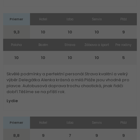
Priemer
Hotel
Izba
Servis
Pláž
9,3
10
10
10
9
Poloha
Bazén
Strava
Zábava a šport
Pre rodiny
10
10
10
10
5
Skvělé podmínky a perfektní personál.Strava kvalitní a velký
výběr.Delegátka Alenka krásná a milá.Pláže jsou vhodné pro
plavce. Autobusová doprava trochu chaotická, jinak řidiči
dobří.Těšíme se na příští rok.
Lydie
Priemer
Hotel
Izba
Servis
Pláž
8,8
9
7
9
9