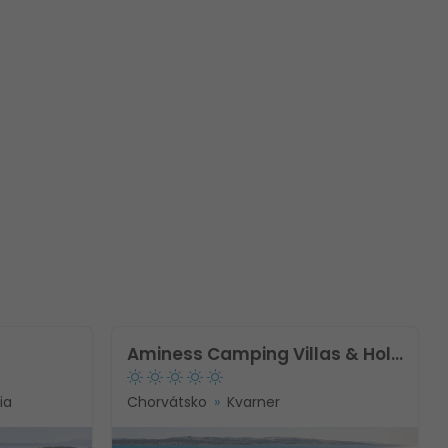
Aminess Camping Villas & Holiday Homes Avalona
ia
Chorvátsko
Kvarner