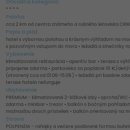
Oficiálna kategória
* * * *
Poloha
cca 2 km od centra známeho a rušného letoviska CRI
Popis a pláž
hotel s výbornou polohou a krásnym výhľadom na more 
s pozvoľným vstupom do mora • ležadlá a slnečníky na
Vybavenie
klimatizovaná reštaurácia • aperitív bar • terasa s vý
pripojenie zdarma • parkovisko za poplatok 10 €/deň/
(otvorený cca od 01.06-15.09.) • ležadlá pri bazéne z
terase hotela nefunguje
Ubytovanie
PREMIUM - klimatizované 2-lôžkové izby • sprcha/WC • f
zdarma • minibar • trezor • balkón s bočným pohľadom
možnosťou dvoch prísteliek • balkón orientovaný na m
Strava
POLPENZIA - raňajky a večere podávané formou bufe