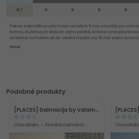
8,7
9
9
9
8
Pekne zrekonštruovaný hotel necelých 5 min od pláže po schodoc
formou bufetových stoloch veľmi pestré, krásna vonkajšia te
sa tiahne od hotela až do centra mesta cca 15 min alebo priam
Ivica
Podobné produkty
[PLACES] Dalmacija by Valamar Hotel
Chorvátsko
Stredná Dalmácia
Chorvátsk