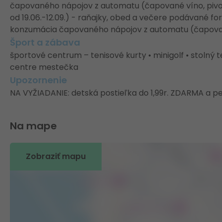
čapovaného nápojov z automatu (čapované víno, pivo,
od 19.06.-12.09.) - raňajky, obed a večere podávané
konzumácia čapovaného nápojov z automatu (čapované
Šport a zábava
športové centrum – tenisové kurty • minigolf • stolný te
centre mestečka
Upozornenie
NA VYŽIADANIE: detská postieľka do 1,99r. ZDARMA a p
Na mape
Zobraziť mapu