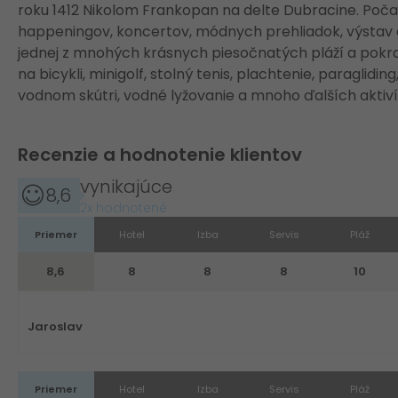
roku 1412 Nikolom Frankopan na delte Dubracine. Počas
happeningov, koncertov, módnych prehliadok, výstav a
jednej z mnohých krásnych piesočnatých pláží a pokra
na bicykli, minigolf, stolný tenis, plachtenie, paragliding
vodnom skútri, vodné lyžovanie a mnoho ďalších aktiv
Recenzie a hodnotenie klientov
vynikajúce
8,6
2x hodnotené
Priemer
Hotel
Izba
Servis
Pláž
8,6
8
8
8
10
Jaroslav
Priemer
Hotel
Izba
Servis
Pláž