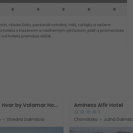
9
9
9
8
8
h, všade čisto, personál ochotný, milý, raňajky a večere
rasa hotela s bazénom a nádherným výhľadom, pláž a promenáda
o od hotela premáva vláčik.
[PLACES] Hvar by Valamar Hotel
Aminess Alfir Hotel
o
Stredná Dalmácia
Chorvátsko
Južná Dalmác