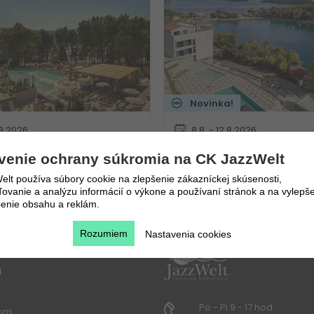
Novinka!
.8.2026
8.8. - 12.8.2026
 nocí
5 dní / 4 nocí
920
€
venie ochrany súkromia na CK JazzWelt
ia
Polpenzia
384
€
lt používa súbory cookie na zlepšenie zákazníckej skúsenosti,
Vlastná
vanie a analýzu informácií o výkone a používaní stránok a na vylepše
enie obsahu a reklám.
Rozumiem
Nastavenia cookies
u
Po - Pi 9 - 17 hod
lom