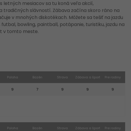
 letných mesiacov sa tu koná veľa akcií,
 tradičných slávností. Zábava začína skoro ráno na
čuje v mnohých diskotékach. Môžete sa tešiť na jazdu
, futbal, bowling, paintball, potápanie, turistiku, jazdu na
ít v tomto meste.
Poloha
Bazén
Strava
Zábava a šport
Pre rodiny
9
7
9
9
9
Poloha
Bazén
Strava
Zábava a šport
Pre rodiny