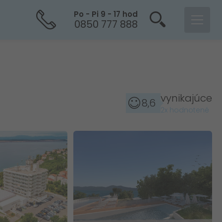
Po - Pi 9 - 17 hod
0850 777 888
vynikajúce
8,6
2x hodnotené