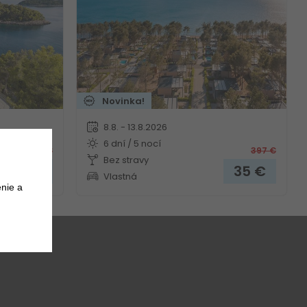
Novinka!
8.8. - 13.8.2026
6 dní / 5 nocí
748
€
397
€
Bez stravy
185
€
35
€
Vlastná
nie a