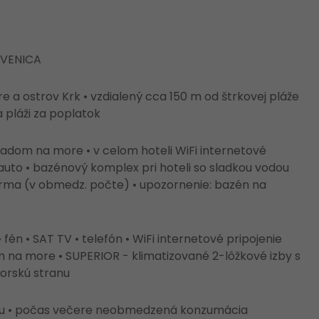
KVENICA
a ostrov Krk • vzdialený cca 150 m od štrkovej pláže
 pláži za poplatok
hľadom na more • v celom hoteli WiFi internetové
auto • bazénový komplex pri hoteli so sladkou vodou
darma (v obmedz. počte) • upozornenie: bazén na
én • SAT TV • telefón • WiFi internetové pripojenie
 na more • SUPERIOR - klimatizované 2-lôžkové izby s
orskú stranu
tu • počas večere neobmedzená konzumácia