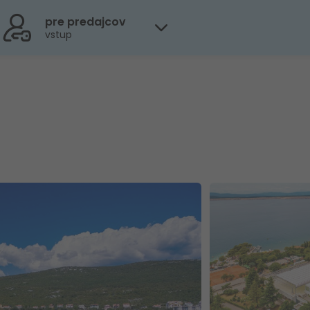
pre predajcov
vstup