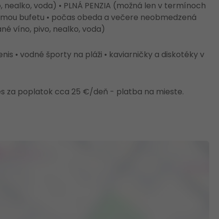
 nealko, voda) • PLNÁ PENZIA (možná len v termínoch
 formou bufetu • počas obeda a večere neobmedzená
 víno, pivo, nealko, voda)
nis • vodné športy na pláži • kaviarničky a diskotéky v
es za poplatok cca 25 €/deň - platba na mieste.