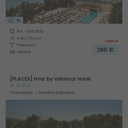
10
8.8. - 13.8.2026
6 dní / 5 nocí
1 665
€
Polpenzia
260
€
Vlastná
[PLACES] Hvar by Valamar Hotel
Chorvátsko
Stredná Dalmácia