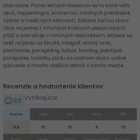
Dubracine. Počas letných mesiacov sa tu koná veľa
akcií, happeningov, koncertov, módnych prehliadok,
výstav a tradičných slávností. Zábava začína skoro
ráno na jednej z mnohých krásnych piesočnatých
pláží a pokračuje v mnohých diskotékach. Môžete sa
tešiť na jazdu na bicykli, minigolf, stolný tenis,
plachtenie, paragliding, futbal, bowling, paintball,
potápanie, turistiku, jazdu na vodnom skútri, vodné
lyžovanie a mnoho ďalších aktivít v tomto meste.
Recenzie a hodnotenie klientov
vynikajúce
9,5
2x hodnotené
Priemer
Hotel
Izba
Servis
Pláž
9,6
10
10
9
10
Poloha
Bazén
Strava
Zábava a šport
Pre rodiny