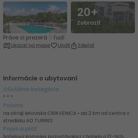
20+
Zobraziť
Práve si prezerá
9
ľudí
Ukázať na mape
Uložiť
Zdieľať
Informácie o ubytovaní
Oficiálna kategória
* * *
Poloha
na okraji letoviska CRIKVENICA • asi 2 km od centra v
stredisku AD TURRES
Popis a pláž
hotelový komplex pozostávajúci z hotela a 12-tich