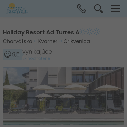
Holiday Resort Ad Turres A
Chorvátsko
Kvarner
Crikvenica
vynikajúce
9,5
2x hodnotené