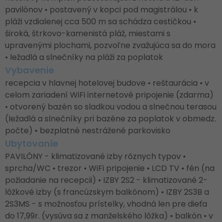
pavilónov • postavený v kopci pod magistrálou • k
pláži vzdialenej cca 500 m sa schádza cestičkou •
široká, štrkovo-kamenistá pláž, miestami s
upravenými plochami, pozvoľne zvažujúca sa do mora
• ležadlá a slnečníky na pláži za poplatok
Vybavenie
recepcia v hlavnej hotelovej budove • reštaurácia • v
celom zariadení WiFi internetové pripojenie (zdarma)
• otvorený bazén so sladkou vodou a slnečnou terasou
(ležadlá a slnečníky pri bazéne za poplatok v obmedz.
počte) • bezplatné nestrážené parkovisko
Ubytovanie
PAVILÓNY - klimatizované izby rôznych typov •
sprcha/WC • trezor • WiFi pripojenie • LCD TV • fén (na
požiadanie na recepcii) • IZBY 2S2 - klimatizované 2-
lôžkové izby (s francúzskym balkónom) • IZBY 2S3B a
2S3MS - s možnosťou prístelky, vhodná len pre dieťa
do 17,99r. (vysúva sa z manželského lôžka) • balkón • v