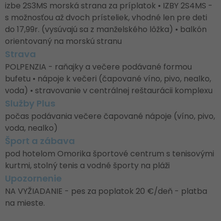
izbe 2S3MS morská strana za príplatok • IZBY 2S4MS -
s možnosťou až dvoch prísteliek, vhodné len pre deti
do 17,99r. (vysúvajú sa z manželského lôžka) • balkón
orientovaný na morskú stranu
Strava
POLPENZIA - raňajky a večere podávané formou
bufetu • nápoje k večeri (čapované víno, pivo, nealko,
voda) • stravovanie v centrálnej reštaurácii komplexu
Služby Plus
počas podávania večere čapované nápoje (víno, pivo,
voda, nealko)
Šport a zábava
pod hotelom Omorika športové centrum s tenisovými
kurtmi, stolný tenis a vodné športy na pláži
Upozornenie
NA VYŽIADANIE - pes za poplatok 20 €/deň - platba
na mieste.