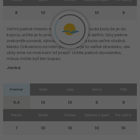
8
10
10
10
9
Veľmi pekné miesto na dovolenku, nevýhoda bola že je do
kopca, určite je to pre mladých a rodiny s deťmi. Izby pekne
zrekonštruované, výhoda bazén, strava bola veľmi chutná.
Mesto Crikvenica sa nám páčilo, nie je to veľké stredisko, ale
vždy sme sa mali kam ísť prejsť. Určite pekná dovolenka,
mínus môže byť ten kopec.
Janka
Priemer
Hotel
Izba
Servis
Pláž
9,4
10
10
9
9
Poloha
Bazén
Strava
Zábava a šport
Pre rodiny
7
10
10
10
10