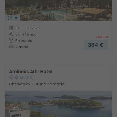
9
8.8. - 13.8.2026
6 dní / 5 nocí
1 560
€
Polpenzia
384
€
Vlastná
Aminess Alfir Hotel
Chorvátsko
Južná Dalmácia