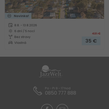
Novinka!
8.8. - 13.8.2026
6 dní / 5 nocí
431
€
Bez stravy
35
€
Vlastná
Po - Pi 9 - 17 hod
0850 777 888