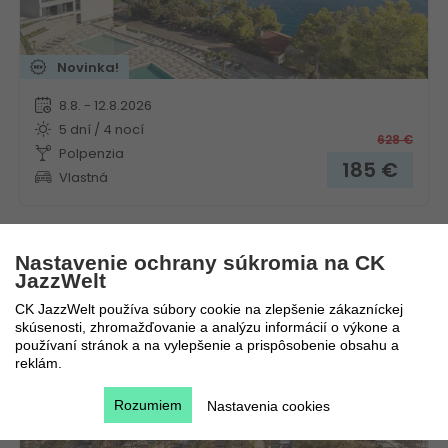
Novinka!
8.8. - 12.8.2026
5 dní / 4 nocí
628
€
Polpenzia
185
€
Vlastná
Nastavenie ochrany súkromia na CK
Aminess Camping Villas & Holiday Homes Avalona
JazzWelt
CK JazzWelt používa súbory cookie na zlepšenie zákazníckej
Chorvátsko
Kvarner
skúsenosti, zhromažďovanie a analýzu informácií o výkone a
používaní stránok a na vylepšenie a prispôsobenie obsahu a
reklám.
Rozumiem
Nastavenia cookies