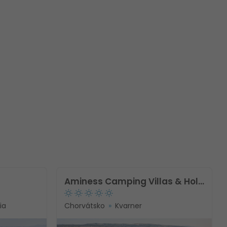
Aminess Camping Villas & Holiday Homes Avalona
ia
Chorvátsko
Kvarner