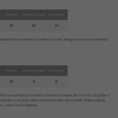
Poloha
Zábava a šport
Pre rodiny
10
10
10
e, taká štrkovo piesková celkom široká, Biograd krásne mestečko.
Poloha
Zábava a šport
Pre rodiny
10
9
8
. Vila sa nachádza na veľmi dobrom mieste asi 7 minút od pláže a
nemali- v okolí je veľa reštaurácii ako aj na pláži. Pláže pekné,
 Veľmi milí majitelia.