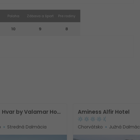
Poloha
Zábava a šport
Pre rodiny
10
9
8
[PLACES] Hvar by Valamar Hotel
Aminess Alfir Hotel
o
Stredná Dalmácia
Chorvátsko
Južná Dalmác