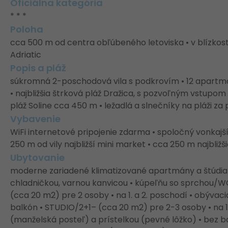
Oficiálna kategória
* * *
Poloha
cca 500 m od centra obľúbeného letoviska • v blízkost
Adriatic
Popis a pláž
súkromná 2-poschodová vila s podkrovím • 12 apartmá
• najbližšia štrková pláž Dražica, s pozvoľným vstupo
pláž Soline cca 450 m • ležadlá a slnečníky na pláži za
Vybavenie
WiFi internetové pripojenie zdarma • spoločný vonkajší 
250 m od vily najbližší mini market • cca 250 m najbliž
Ubytovanie
moderne zariadené klimatizované apartmány a štúdia •
chladničkou, varnou kanvicou • kúpeľňu so sprchou/WC
(cca 20 m2) pre 2 osoby • na 1. a 2. poschodí • obývac
balkón • STUDIO/2+1– (cca 20 m2) pre 2-3 osoby • na 1
(manželská posteľ) a prístelkou (pevné lôžko) • bez 