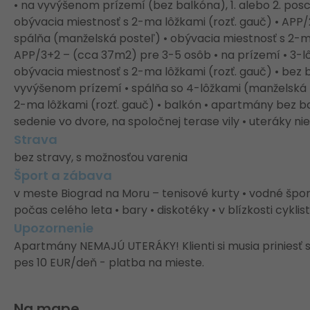
• na vyvýšenom prízemí (bez balkóna), 1. alebo 2. pos
obývacia miestnosť s 2-ma lôžkami (rozť. gauč) • APP/
spálňa (manželská posteľ) • obývacia miestnosť s 2-ma
APP/3+2 – (cca 37m2) pre 3-5 osôb • na prízemí • 3-lô
obývacia miestnosť s 2-ma lôžkami (rozť. gauč) • bez
vyvýšenom prízemí • spálňa so 4-lôžkami (manželská 
2-ma lôžkami (rozť. gauč) • balkón • apartmány bez b
sedenie vo dvore, na spoločnej terase vily • uteráky nie
Strava
bez stravy, s možnosťou varenia
Šport a zábava
v meste Biograd na Moru – tenisové kurty • vodné športy
počas celého leta • bary • diskotéky • v blízkosti cykl
Upozornenie
Apartmány NEMAJÚ UTERÁKY! Klienti si musia priniesť s
pes 10 EUR/deň - platba na mieste.
Na mape