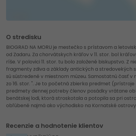
O stredisku
BIOGRAD NA MORU je mestečko s prístavom a letovisk
od Zadaru. Za chorvátskych kráľov v 11. stor. bol k
ríše. V polovici 11. stor. tu bolo založené biskupstvo. Z
fragmenty zdiva a základy antických a stredovekých
sú sústredené v miestnom múzeu. Samostatnú časť v mú
zo 16. stor. ". Je to početná zbierka predmet (prístroj
predmety dennej potreby členov posádky vrátane obl
benátskej lodi, ktorá stroskotala a potopila sa pri ostro
obľúbené najmä ako východisko na Kornatské ostrovy
Recenzie a hodnotenie klientov