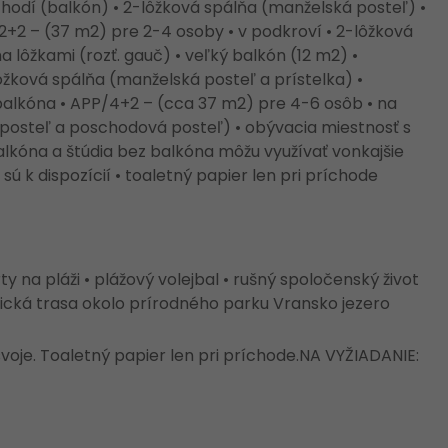
chodí (balkón) • 2-lôžková spálňa (manželská posteľ) •
2+2 – (37 m2) pre 2-4 osoby • v podkroví • 2-lôžková
 lôžkami (rozť. gauč) • veľký balkón (12 m2) •
žková spálňa (manželská posteľ a prístelka) •
 balkóna • APP/4+2 – (cca 37 m2) pre 4-6 osôb • na
posteľ a poschodová posteľ) • obývacia miestnosť s
alkóna a štúdia bez balkóna môžu využívať vonkajšie
 sú k dispozícií • toaletný papier len pri príchode
 na pláži • plážový volejbal • rušný spoločenský život
istická trasa okolo prírodného parku Vransko jezero
voje. Toaletný papier len pri príchode.NA VYŽIADANIE: