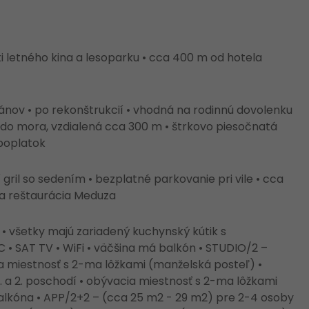
i letného kina a lesoparku • cca 400 m od hotela
nov • po rekonštrukcií • vhodná na rodinnú dovolenku
m do mora, vzdialená cca 300 m • štrkovo piesočnatá
 poplatok
gril so sedením • bezplatné parkovanie pri vile • cca
šia reštaurácia Meduza
 všetky majú zariadený kuchynský kútik s
 • SAT TV • WiFi • väčšina má balkón • STUDIO/2 –
ia miestnosť s 2-ma lôžkami (manželská posteľ) •
. a 2. poschodí • obývacia miestnosť s 2-ma lôžkami
balkóna • APP/2+2 – (cca 25 m2 - 29 m2) pre 2-4 osoby