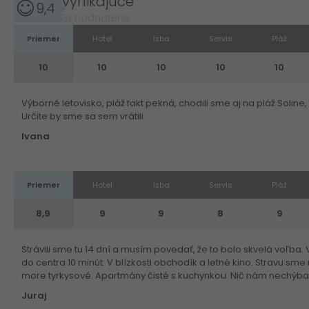
vynikajúce
9,4
3x hodnotené
Priemer
Hotel
Izba
Servis
Pláž
10
10
10
10
10
Výborné letovisko, pláž fakt pekná, chodili sme aj na pláž Solin
Určite by sme sa sem vrátili.
Ivana
Priemer
Hotel
Izba
Servis
Pláž
8,9
9
9
8
9
Strávili sme tu 14 dní a musím povedať, že to bolo skvelá voľba
do centra 10 minút. V blízkosti obchodík a letné kino. Stravu sme 
more tyrkysové. Apartmány čisté s kuchynkou. Nič nám nechýbalo.
Juraj