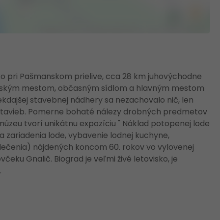
o pri Pašmanskom prielive, cca 28 km juhovýchodne
ráľovským mestom, občasným sídlom a hlavným mestom
 niekdajšej stavebnej nádhery sa nezachovalo nič, len
 stavieb. Pomerne bohaté nálezy drobných predmetov
zeu tvorí unikátnu expozíciu " Náklad potopenej lode
e a zariadenia lode, vybavenie lodnej kuchyne,
ečenia) nájdených koncom 60. rokov vo vylovenej
včeku Gnalič. Biograd je veľmi živé letovisko, je
.