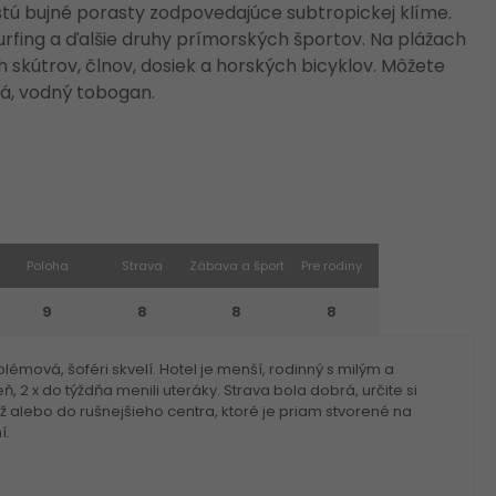
stú bujné porasty zodpovedajúce subtropickej klíme.
urfing a ďalšie druhy prímorských športov. Na plážach
skútrov, člnov, dosiek a horských bicyklov. Môžete
ká, vodný tobogan.
Poloha
Strava
Zábava a šport
Pre rodiny
9
8
8
8
émová, šoféri skvelí. Hotel je menší, rodinný s milým a
 2 x do týždňa menili uteráky. Strava bola dobrá, určite si
láž alebo do rušnejšieho centra, ktoré je priam stvorené na
í.