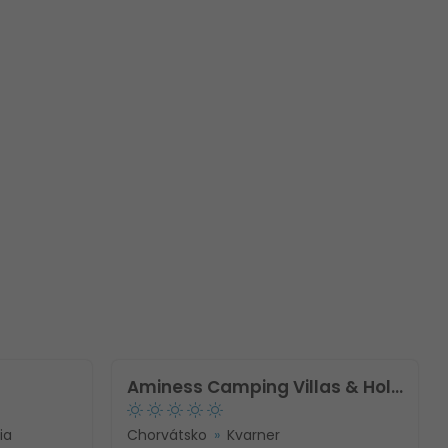
Aminess Camping Villas & Holiday Homes Avalona
ia
Chorvátsko
Kvarner