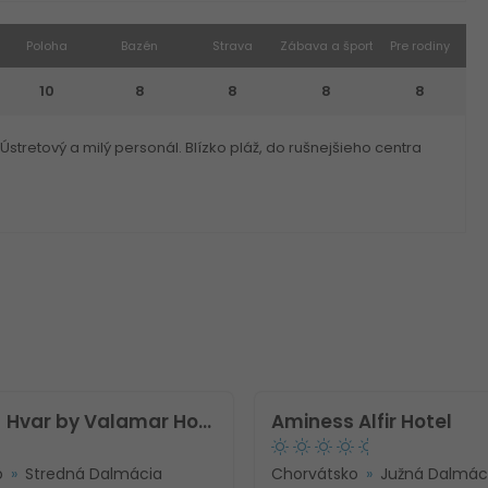
Poloha
Bazén
Strava
Zábava a šport
Pre rodiny
10
8
8
8
8
Ústretový a milý personál. Blízko pláž, do rušnejšieho centra
[PLACES] Hvar by Valamar Hotel
Aminess Alfir Hotel
o
Stredná Dalmácia
Chorvátsko
Južná Dalmác