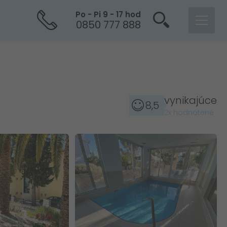
Po - Pi 9 - 17 hod
0850 777 888
vynikajúce
8,5
2x hodnotené