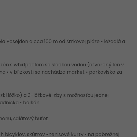
a Posejdon a cca 100 m od štrkovej pláže • ležadlá a
bazén s whirlpoolom so sladkou vodou (otvorený len v
rma • v blízkosti sa nachádza market • parkovisko za
zkl.lôžko) a 3-lôžkové izby s možnosťou jednej
ladnička • balkón
menu, šalátový bufet
h bicyklov, skútrov • tenisové kurty • na pobrežnej