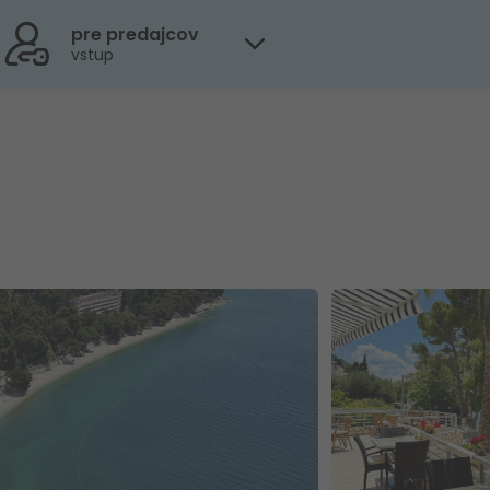
pre predajcov
vstup