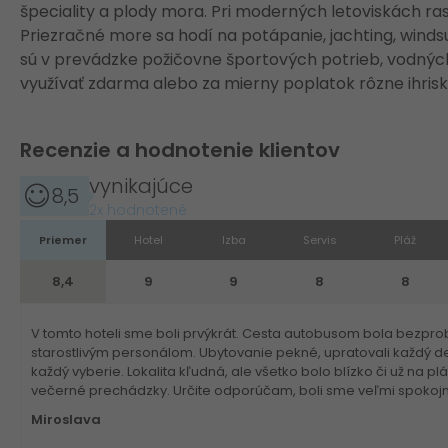
špeciality a plody mora. Pri moderných letoviskách ra
Priezračné more sa hodí na potápanie, jachting, winds
sú v prevádzke požičovne športových potrieb, vodných 
využívať zdarma alebo za mierny poplatok rôzne ihris
Recenzie a hodnotenie klientov
vynikajúce
8,5
2x hodnotené
Priemer
Hotel
Izba
Servis
Pláž
8,4
9
9
8
8
V tomto hoteli sme boli prvýkrát. Cesta autobusom bola bezprobl
starostlivým personálom. Ubytovanie pekné, upratovali každý deň,
každý vyberie. Lokalita kľudná, ale všetko bolo blízko či už na p
večerné prechádzky. Určite odporúčam, boli sme veľmi spokojn
Miroslava