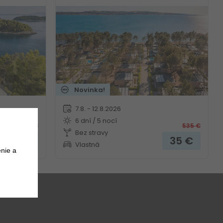
Novinka!
7.8. - 12.8.2026
6 dní / 5 nocí
748
€
535
€
Bez stravy
185
€
35
€
Vlastná
nie a