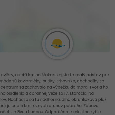
iviéry, asi 40 km od Makarskej. Je to malý prístav pre
náde sú kaviarničky, butiky, trhovisko, obchodíky so
 centrum sa zachovalo na výbežku do mora. Tvoria ho
o osídlenia a obrannej veže zo 17. storočia. Na
lov. Nachádza sa tu nádherná, dlhá okruhliaková pláž
ícii je cca 5 km rôznych druhov pobrežia. Zábavu
asách so živou hudbou. Odporúčame miestne rybie