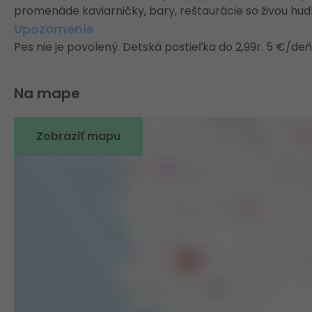
promenáde kaviarničky, bary, reštaurácie so živou hud
Upozornenie
Pes nie je povolený. Detská postieľka do 2,99r. 5 €/de
Na mape
Zobraziť mapu