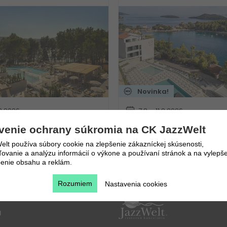
Novinka!
.8.2026
7.8. - 11.8.2026
 nocí
5 dní / 4 nocí
1 560
€
venie ochrany súkromia na CK JazzWelt
ia
Polpenzia
384
€
lt používa súbory cookie na zlepšenie zákazníckej skúsenosti,
Vlastná
vanie a analýzu informácií o výkone a používaní stránok a na vylepše
enie obsahu a reklám.
Rozumiem
Nastavenia cookies
u