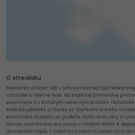
O stredisku
Mestečko Gradac leží v juhovýchodnej časti Makarskej r
rybárske a výletne lode. Na klasickej prímorskej prome
suvenírami a s bohatým večerným životom. Historické
klasické južanské príbytky so zbytkami starého rímskeh
ekonomike Gradacu sa podieľa vinná réva, olivy a rybo
Gornja vala vhodná pre pobyt s malými deťmi. K dispoz
dovolenkári nájdu v miestnych baroch, tanečných ter