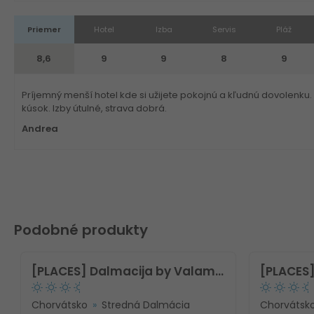
Priemer
Hotel
Izba
Servis
Pláž
8,6
9
9
8
9
Príjemný menší hotel kde si užijete pokojnú a kľudnú dovolenku. 
kúsok. Izby útulné, strava dobrá.
Andrea
Podobné produkty
[PLACES] Dalmacija by Valamar Hotel
Chorvátsko
Stredná Dalmácia
Chorvátsk