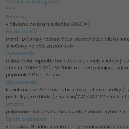
Oficiálna kategória
* * *
Poloha
v blízkosti centra mestečka GRADAC
Popis a pláž
menší, príjemný rodinný hotel sa nachádza blízko hotel
slnečníky na pláži za poplatok
Vybavenie
reštaurácia • aperitív bar s terasou • malý vnútorný 
období 13.06.-12.09.) • WiFi internetové pripojenie zda
poplatok 3 €/deň/auto
Ubytovanie
klimatizované 2-lôžkové izby s možnosťou prístelky (ro
prístelky (rozkl.lôžko) • sprcha/WC • SAT TV • malá ch
Strava
polpenzia - raňajky formou bufetu • večere výber z 3 
Šport a zábava
v letovisku Gradac: vodné športy • požičiavanie vodnýc